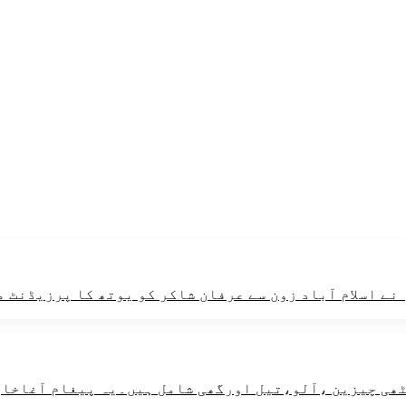
ے اسلام آباد زون سے عرفان شاکر کو یوتھ کا پرزیڈنٹ م