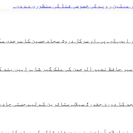
میلین روپے کی خصوصی فنڈ کی منظوری دے دی۔
 ایس۔ڈی۔پی۔او سرکل دروش سجاد حسین کا سرحدی سک
امیر حافظ نعیم الرحمن کی ملک گیر شاہراہیں بند ک
 کا دورۂ جغور؛ سیلاب متاثرین کے لیے جستی چادرو
ے اسلام آباد زون سے عرفان شاکر کو یوتھ کا پرز