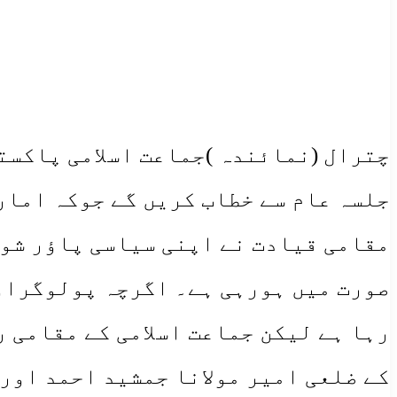
جلسہ عام سے خطاب کریں گے جوکہ امارت
مقامی قیادت نے اپنی سیاسی پاؤر شو 
صورت میں ہورہی ہے۔ اگرچہ پولوگراون
رہا ہے لیکن جماعت اسلامی کے مقامی 
کے ضلعی امیر مولانا جمشید احمد اور 