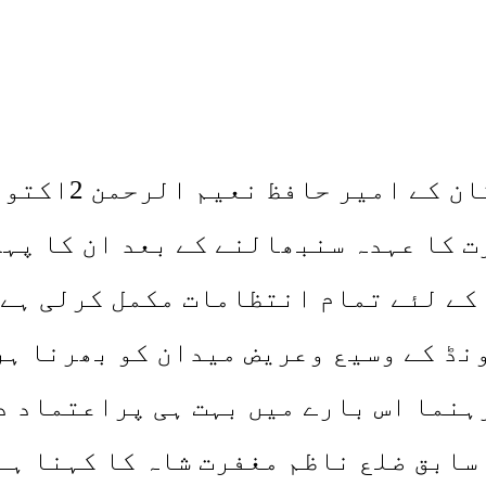
چترال (نمائندہ
 کا عہدہ سنبھالنے کے بعد ان کا پہلا
کے لئے تمام انتظامات مکمل کرلی ہے
ڈ کے وسیع وعریض میدان کو بھرنا ہر
رہنما اس بارے میں بہت ہی پراعتماد د
سابق ضلع ناظم مغفرت شاہ کا کہنا ہے 