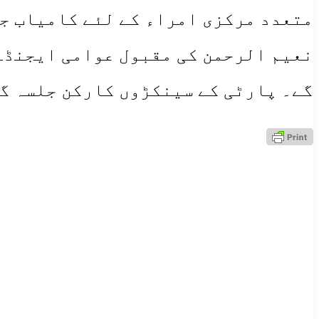
متعدد مرکزی امراء کے لئے کامیاب جل
نعیم الرحمن کی مقبول عوامی ایجنڈے 
گے۔ پارٹی کے سینکڑوں کارکن جلسہ گ