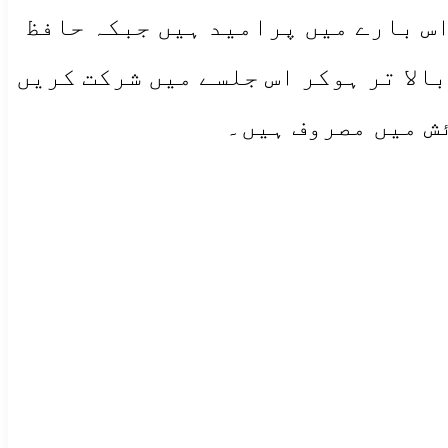
اس بارے میں پرامید ہیں جبکہ حافظ
الا تر ہوکر اس جلسے میں شرکت کریں
ش میں مصروف ہیں۔