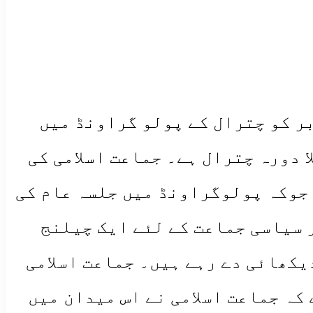
 )جماعت اسلامی پاکستان کے امیر حافظ نعیم الرحمن 2اکتوبر کو چترال کے پولو گراونڈ میں
 دورہ چترال ہے۔ جماعت اسلامی کی
 جوکہ پولوگراونڈ میں جلسہ عام کی
 سیاسی جماعت کے لئے ایک چیلنج
یکھائی دے رہے ہیں۔ جماعت اسلامی
کہ جماعت اسلامی نے اس میدان میں