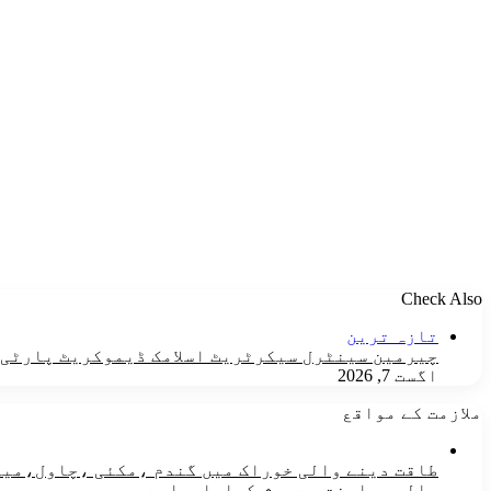
Check Also
Close
تازہ ترین
چیرمین سینٹرل سیکرٹریٹ اسلامک ڈیموکریٹ پارٹی ن
اگست 7, 2026
ملازمت کے مواقع
مالی معاونت سے پیش کیاجارہاہے۔