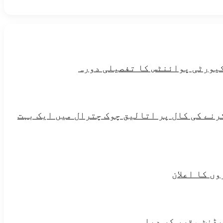
یورٹی پوائنٹس کا تفصیلی دورہ
رنے کی کال پر اتالیق چوک چترال میں ایک بہت
ں کا اعلان
یڈنٹ مقرر کر دیا