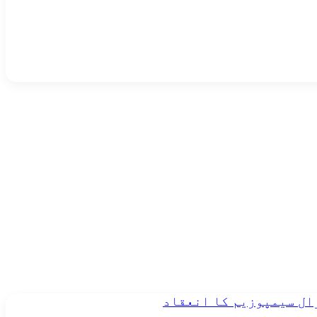
رال سیمپوزیم کا انعقاد