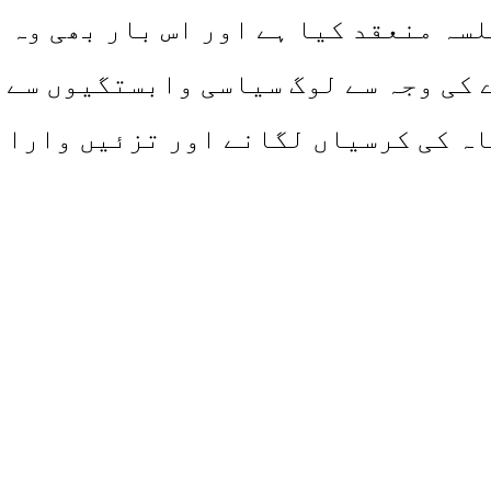
سہ منعقد کیا ہے اور اس بار بھی وہ 
کی وجہ سے لوگ سیاسی وابستگیوں سے ب
اہ کی کرسیاں لگانے اور تزئیں وارائ