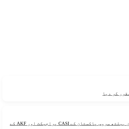
قرر کر دیا
طاقت دینے والی خوراک میں گندم ،مکئی ،چاول،میٹھی چیزین ،آلو،تیل اورگھی شامل ہیں۔یہ پیغام آغاخان ہیلتھ سروس پاکستان کے CASI پراجیکٹ اور AKF کے