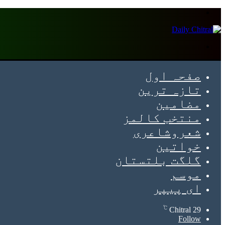
Menu
Search
for
صفحہ اول
تازہ ترین
مضامین
منتخب کالمز
شعروشاعری
خواتین
گلگت بلتستان
موسم
ای پیپر
℃
Chitral
29
Follow