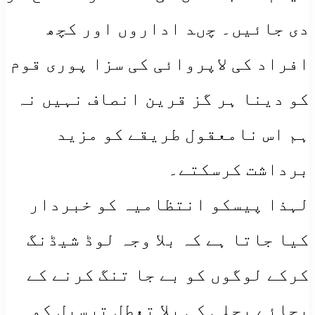
دی جائیں۔ چںد اداروں اور کچھ
افراد کی لاپروائی کی سزا پوری قوم
کو دینا ہر گز قرین انصاف نہیں نہ
ہم اس نامعقول طریقے کو مزید
برداشت کرسکتے۔
لہذا پیسکو انتظامیہ کو خبردار
کیا جاتا ہے کہ بلا وجہ لوڈ شیڈنگ
کرکے لوگوں کو بے جا تنگ کرنے کے
بجائے بجلی کی بلا تعطل ترسیل کو