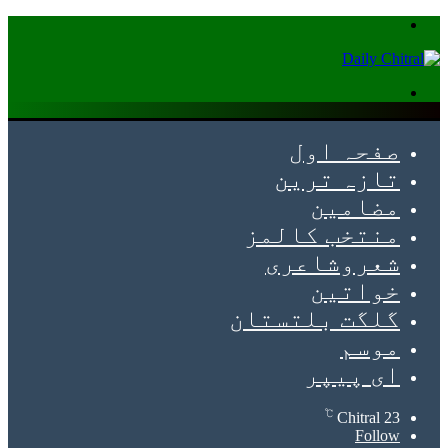
Menu
Search
for
صفحہ اول
تازہ ترین
مضامین
منتخب کالمز
شعروشاعری
خواتین
گلگت بلتستان
موسم
ای پیپر
℃
Chitral
23
Follow