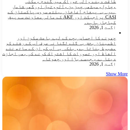
طاقت دینے والی خوراک میں گندم ،مکئی
،چاول،میٹھی چیزین ،آلو،تیل اورگھی شامل
ہیں۔یہ پیغام آغاخان ہیلتھ سروس پاکستان کے
CASI پراجیکٹ اور AKF کے مالی معاونت سے پیش
کیاجارہاہے۔
اگست 1, 2026
چھونے کا احساس بچے کے لیے باعث سکون اور
اطمینان بخش یہ گلے لگنا نہ صرف آپ کے رشتے کو
مضبوط بناتا ہے، بلکہ یہ آپ کو ان کے ساتھ نئے
الفاظ اور تصورات کا اشتراک کرنے کی بھی اجازت
دیتا ہے ، جیسے بڑا اور چھوٹا۔
اگست 1, 2026
Show More