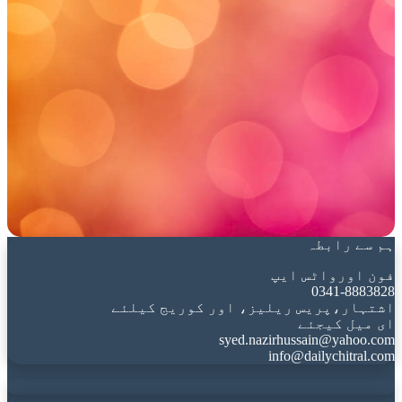
ہم سے رابطہ
فون اورواٹس ایپ
0341-8883828
اشتہار،پریس ریلیز، اور کوریج کیلئے
ای میل کیجئے
syed.nazirhussain@yahoo.com
info@dailychitral.com