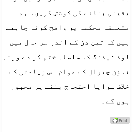
یقینی بنانے کی کوشش کریں۔ ہم
متعلقہ محکمہ پر واضح کرنا چاہتے
ہیں کہ تین دن کے اندر ہر حال میں
لوڈ شیڈنگ کا سلسلہ ختم کر دے ورنہ
ٹاؤن چترال کے عوام اس زیادتی کے
خلاف سراپا احتجاج بننے پر مجبور
ہوں گے۔