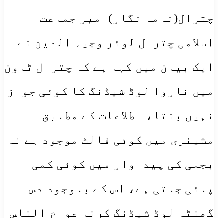
چترال(نامہ نگار)امیر جماعت
اسلامی چترال لوئر وجیہ الدین نے
ایک بیان میں کہا ہے کہ چترال ٹاون
میں ناروا لوڈ شیڈنگ کا کوئی جواز
نہیں بنتا، اطلاعات کے مطابق
مشینری میں کوئی فالٹ موجود ہے نہ
بجلی کی پیداوار میں کوئی کمی
پائی جاتی ہے، اس کے باوجود دس
گھنٹہ لوڈ شیڈنگ کرنا عوام الناس