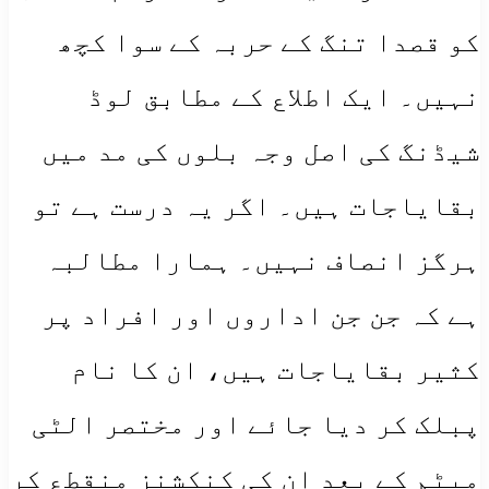
کو قصدا تنگ کے حربہ کے سوا کچھ
نہیں۔ ایک اطلاع کے مطابق لوڈ
شیڈنگ کی اصل وجہ بلوں کی مد میں
بقایاجات ہیں۔ اگر یہ درست ہے تو
ہرگز انصاف نہیں۔ ہمارا مطالبہ
ہے کہ جن جن اداروں اور افراد پر
کثیر بقایاجات ہیں، ان کا نام
پبلک کر دیا جائے اور مختصر الٹی
میٹم کے بعد ان کی کنکشنز منقطع کر