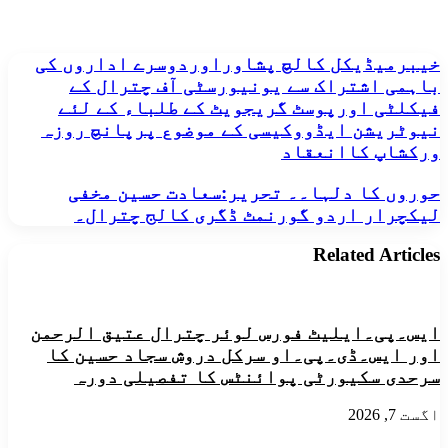
خیبرمیڈیکل
خیبرمیڈیکل کالچ پشاوراوردوسرے اداروں کی
کالچ
باہمی اشتراک سے یونیورسٹی آف چترال کے
پشاوراوردوسرے
فیکلٹی اورپوسٹ گریجویٹ کے طلباء کے لئے
اداروں
نیوٹریشن ایڈووکیسی کے موضوع پرپانچ روزہ
کی
ورکشاپ کاانعقاد
باہمی
اشتراک
سے
حوروں
حوروں کا دلہا۔۔ تحریر:سعادت حسین مخفی
یونیورسٹی
کا
لیکچرار اردو گورنمٹ ڈگری کالج چترال۔
آف
دلہا۔۔
چترال
تحریر:سعادت
Related Articles
کے
حسین
فیکلٹی
مخفی
اورپوسٹ
لیکچرار
گریجویٹ
اردو
ایس۔پی۔ایلیٹ فورس لوئر چترال عتیق الرحمن
کے
گورنمٹ
طلباء
ڈگری
اور ایس۔ڈی۔پی۔او سرکل دروش سجاد حسین کا
کے
کالج
سرحدی سکیورٹی پوائنٹس کا تفصیلی دورہ
لئے
چترال۔
نیوٹریشن
اگست 7, 2026
ایڈووکیسی
کے