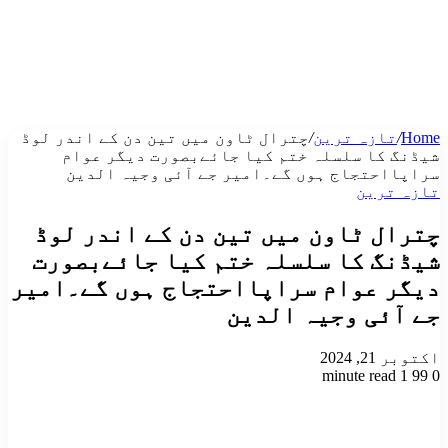
Home
/
تازہ ترین
/
چترال ٹاون میں تین دن کے اندر لوڈ
شیڈنگ کا سلسلہ ختم کیا جائےبصورت دیگر عوام
سراپااحتجاج ہوں گے۔امیر جے آئی وجیہ الدین
تازہ ترین
چترال ٹاون میں تین دن کے اندر لوڈ
شیڈنگ کا سلسلہ ختم کیا جائےبصورت
دیگر عوام سراپااحتجاج ہوں گے۔امیر
جے آئی وجیہ الدین
اکتوبر 21, 2024
1 minute read
99
0