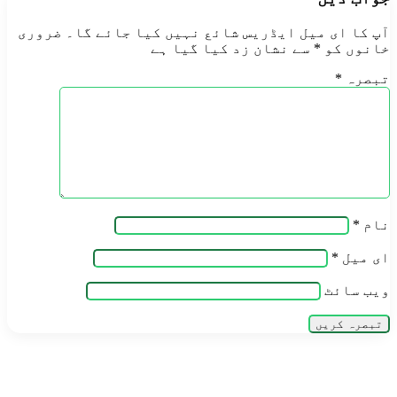
آپ کا ای میل ایڈریس شائع نہیں کیا جائے گا۔
ضروری
خانوں کو
*
سے نشان زد کیا گیا ہے
تبصرہ
*
نام
*
ای میل
*
ویب‌ سائٹ