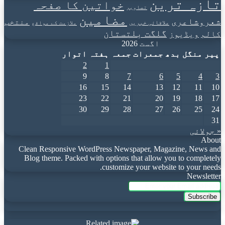
تازہ ترین
خواتین کا صفحہ
تصاویر
مضامین
شعروشاعری
منتخب
علاقائی خبریں
ملازمت کے مواقع
گلگت بلتستان
کالم
ویڈیوز
اگست 2026
پیر
منگل
بدھ
جمعرات
جمعہ
ہفتہ
اتوار
2
1
9
8
7
6
5
4
3
16
15
14
13
12
11
10
23
22
21
20
19
18
17
30
29
28
27
26
25
24
31
« جولائی
About
Clean Responsive WordPress Newspaper, Magazine, News and
Blog theme. Packed with options that allow you to completely
customize your website to your needs.
Newsletter
Enter
your
Email
address