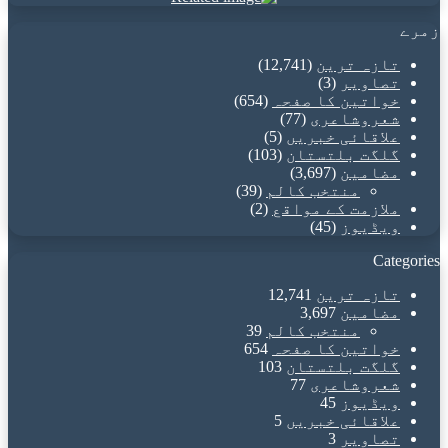
زمرے
تازہ ترین
(12,741)
تصاویر
(3)
خواتین کا صفحہ
(654)
شعروشاعری
(77)
علاقائی خبریں
(5)
گلگت بلتستان
(103)
مضامین
(3,697)
منتخب کالم
(39)
ملازمت کے مواقع
(2)
ویڈیوز
(45)
Categories
تازہ ترین
12,741
مضامین
3,697
منتخب کالم
39
خواتین کا صفحہ
654
گلگت بلتستان
103
شعروشاعری
77
ویڈیوز
45
علاقائی خبریں
5
تصاویر
3