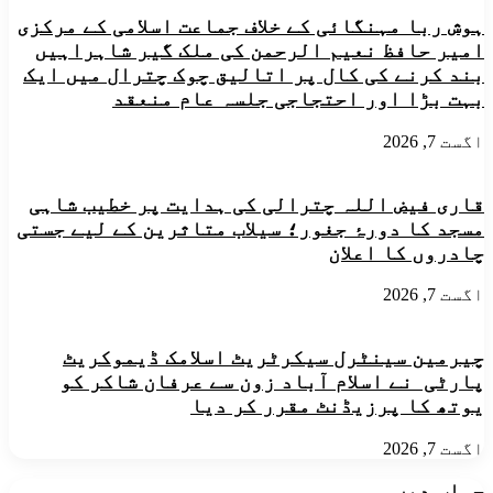
موضوع
ہوش ربا مہنگائی کے خلاف جماعت اسلامی کے مرکزی
پرپانچ
امیر حافظ نعیم الرحمن کی ملک گیر شاہراہیں
روزہ
ورکشاپ
بند کرنے کی کال پر اتالیق چوک چترال میں ایک
کاانعقاد
بہت بڑا اور احتجاجی جلسہ عام منعقد
اگست 7, 2026
قاری فیض اللہ چترالی کی ہدایت پر خطیب شاہی
مسجد کا دورۂ جغور؛ سیلاب متاثرین کے لیے جستی
چادروں کا اعلان
اگست 7, 2026
چیرمین سینٹرل سیکرٹریٹ اسلامک ڈیموکریٹ
پارٹی نے اسلام آباد زون سے عرفان شاکر کو
یوتھ کا پرزیڈنٹ مقرر کر دیا
اگست 7, 2026
جواب دیں