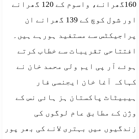
160گھرانے، واسوم کے 120 گھرانے
اور شول کوچ کے 139 گھرانے ان
پراجیکٹس سے مستفید ہورہے ہیں۔
افتتاحی تقریبات سے خطاب کرتے
ہوئے آر پی ایم ولی محمد خان نے
کہاکہ آغا خان ایجنسی فار
ہیبیٹاٹ پاکستان ہز ہائی نس کے
وژن کے مطابق عام لوگوں کی
زندگیوں میں بہتری لانے کی بھر پور