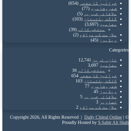
خواتین کا صفحہ
(654)
شعروشاعری
(77)
علاقائی خبریں
(5)
گلگت بلتستان
(103)
مضامین
(3,697)
منتخب کالم
(39)
ملازمت کے مواقع
(2)
ویڈیوز
(45)
Categories
تازہ ترین
12,741
مضامین
3,697
منتخب کالم
39
خواتین کا صفحہ
654
گلگت بلتستان
103
شعروشاعری
77
ویڈیوز
45
علاقائی خبریں
5
تصاویر
3
ملازمت کے مواقع
2
Daily Chitral Online
|
© Copyright 2026, All Rights Reserved |
Proudly Hosted by
S.Sabir Ali Shah