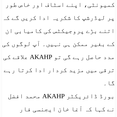
کمیونٹی، اپنے اسٹاف اور خاص طور
پر لیڈرشپ کا شکریہ ادا کریں گے کہ
اتنے بڑے پروجیکٹس کی کامیابی ان
کے بغیر ممکن ہی نہیں۔ آپ لوگوں کی
مدد حاصل رہے گی تو AKAHP علاقے کی
ترقی میں مزید کردار ادا کرتا رہے
گا۔
بورڈ ڈائریکٹر AKAHP محمد افضل
نے کہا کہ آغا خان ایجنسی فار