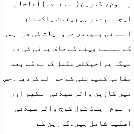
واسوم، گازین (نمائندہ) آغاخان
ایجنسی فار ہیبیٹاٹ پاکستان
انسانی بنیادی ضروریات کی فراہمی
کے سلسلے پینے کے صاف پانی کی دو
میگا پراجیکٹس مکمل کرنے کے بعد
مقامی کمیونٹی کے حوالے کردیا۔جس
میں گازین واٹر سپلائی اسکیم اور
واسوم اینڈ شول کوچ واٹر سپلائی
اسکیم شامل ہیں۔گازین کے