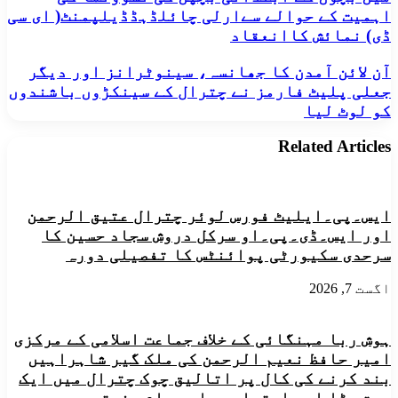
کی
اہمیت کے حوالے سےارلی چائلڈہڈڈیلپمنٹ( ای سی
مالی
ڈی) نمائش کاانعقاد
معاونت
سےلوئرچترال
آن
آن لائن آمدن کا جھانسہ، سینوٹرانز اور دیگر
میں
لائن
بچوں
جعلی پلیٹ فارمز نے چترال کے سینکڑوں باشندوں
آمدن
کے
کو لوٹ لیا
کا
ابتدائی
جھانسہ،
بچپن
Related Articles
سینوٹرانز
کی
اور
نشوونما
دیگر
کی
جعلی
اہمیت
پلیٹ
ایس۔پی۔ایلیٹ فورس لوئر چترال عتیق الرحمن
کے
فارمز
حوالے
اور ایس۔ڈی۔پی۔او سرکل دروش سجاد حسین کا
نے
سےارلی
سرحدی سکیورٹی پوائنٹس کا تفصیلی دورہ
چترال
چائلڈہڈڈیلپمنٹ(
کے
ای
اگست 7, 2026
سینکڑوں
سی
باشندوں
ڈی)
کو
نمائش
ہوش ربا مہنگائی کے خلاف جماعت اسلامی کے مرکزی
لوٹ
کاانعقاد
لیا
امیر حافظ نعیم الرحمن کی ملک گیر شاہراہیں
بند کرنے کی کال پر اتالیق چوک چترال میں ایک
بہت بڑا اور احتجاجی جلسہ عام منعقد