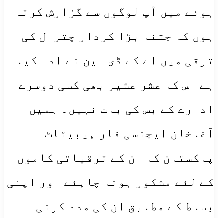
ہوئے میں آپ لوگوں سے گزارش کرتا
ہوں کہ جتنا بڑا کردار چترال کی
ترقی میں اے کے ڈی این نے ادا کیا
ہے اس کا عشر عشیر بھی کسی دوسرے
ادارے کے بس کی بات نہیں۔ ہمیں
آغاخان ایجنسی فار ہیبیٹاٹ
پاکستان کا ان کے ترقیاتی کاموں
کے لئے مشکور ہونا چاہئے اور اپنی
بساط کے مطابق ان کی مدد کرنی