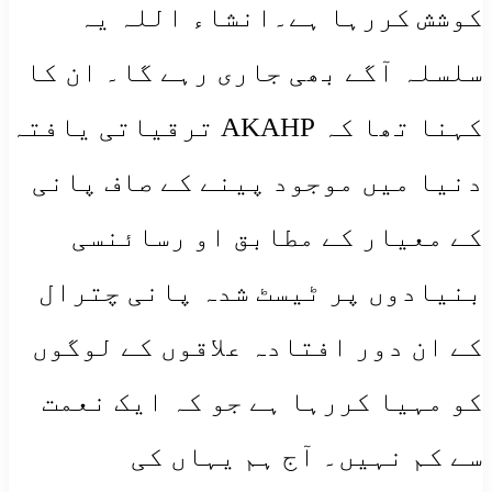
کوشش کررہا ہے۔انشاء اللہ یہ
سلسلہ آگے بھی جاری رہے گا۔ ان کا
کہنا تھا کہ AKAHP ترقیاتی یافتہ
دنیا میں موجود پینے کے صاف پانی
کے معیار کے مطابق او رسائنسی
بنیادوں پر ٹیسٹ شدہ پانی چترال
کے ان دور افتادہ علاقوں کے لوگوں
کو مہیا کررہا ہے جو کہ ایک نعمت
سے کم نہیں۔ آج ہم یہاں کی