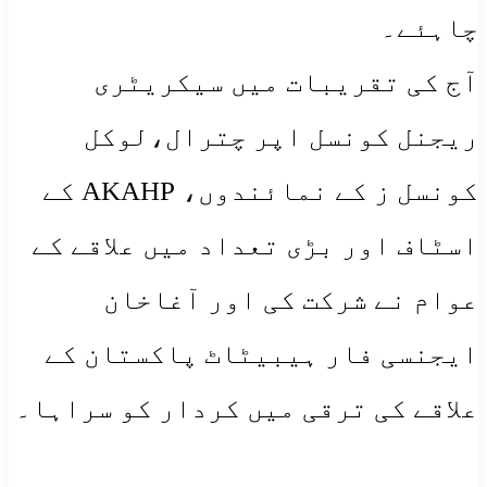
چاہئے۔
آج کی تقریبات میں سیکریٹری
ریجنل کونسل اپر چترال،لوکل
کونسل ز کے نمائندوں، AKAHP کے
اسٹاف اور بڑی تعداد میں علاقے کے
عوام نے شرکت کی اور آغاخان
ایجنسی فار ہیبیٹاٹ پاکستان کے
علاقے کی ترقی میں کردار کو سراہا۔