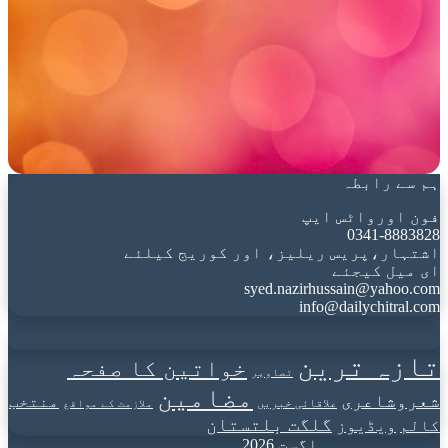
ہم سے رابطہ
فون اورواٹس ایپ
0341-8883828
اشتہار،پریس ریلیز، اور کوریج کیلئے
ای میل کیجئے
syed.nazirhussain@yahoo.com
info@dailychitral.com
تازہ ترین
خواتین کا صفحہ
تصاویر
مضامین
شعروشاعری
منتخب
علاقائی خبریں
ملازمت کے مواقع
گلگت بلتستان
کالم
ویڈیوز
اگست 2026