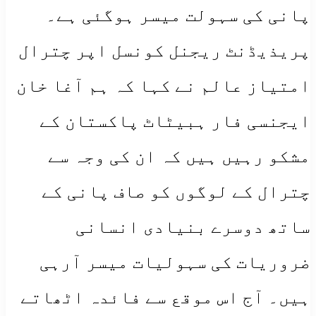
پانی کی سہولت میسر ہوگئی ہے۔
پریذیڈنٹ ریجنل کونسل اپر چترال
امتیاز عالم نے کہا کہ ہم آغا خان
ایجنسی فار ہبیٹاٹ پاکستان کے
مشکو رہیں ہیں کہ ان کی وجہ سے
چترال کے لوگوں کو صاف پانی کے
ساتھ دوسرے بنیادی انسانی
ضروریات کی سہولیات میسر آرہی
ہیں۔ آج اس موقع سے فائدہ اٹھاتے