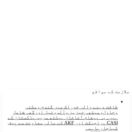
ملازمت کے مواقع
طاقت دینے والی خوراک میں گندم ،مکئی
،چاول،میٹھی چیزین ،آلو،تیل اورگھی شامل
ہیں۔یہ پیغام آغاخان ہیلتھ سروس پاکستان کے
CASI پراجیکٹ اور AKF کے مالی معاونت سے پیش
کیاجارہاہے۔