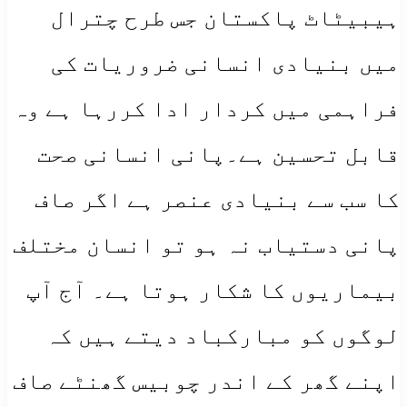
ہیبیٹاٹ پاکستان جس طرح چترال
میں بنیادی انسانی ضروریات کی
فراہمی میں کردار ادا کررہا ہے وہ
قابل تحسین ہے۔پانی انسانی صحت
کا سب سے بنیادی عنصر ہے اگر صاف
پانی دستیاب نہ ہو تو انسان مختلف
بیماریوں کا شکار ہوتا ہے۔ آج آپ
لوگوں کو مبارکباد دیتے ہیں کہ
اپنے گھر کے اندر چوبیس گھنٹے صاف