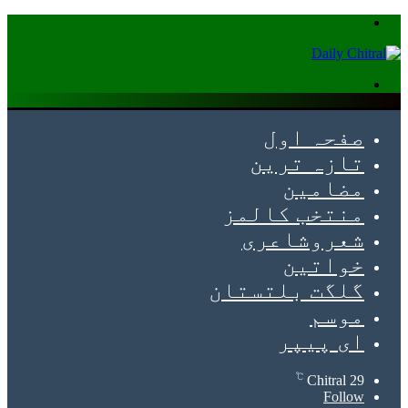
Menu
Search
for
صفحہ اول
تازہ ترین
مضامین
منتخب کالمز
شعروشاعری
خواتین
گلگت بلتستان
موسم
ای پیپر
℃
Chitral
29
Follow