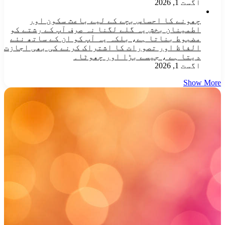
اگست 1, 2026
چھونے کا احساس بچے کے لیے باعث سکون اور
اطمینان بخش یہ گلے لگنا نہ صرف آپ کے رشتے کو
مضبوط بناتا ہے، بلکہ یہ آپ کو ان کے ساتھ نئے
الفاظ اور تصورات کا اشتراک کرنے کی بھی اجازت
دیتا ہے ، جیسے بڑا اور چھوٹا۔
اگست 1, 2026
Show More