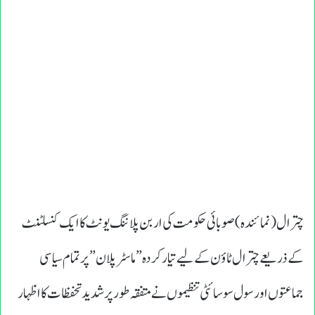
چترال (نمائندہ ) صوبائی حکومت کی اربن پلاننگ یونٹ کا ایک کنسلٹنٹ
کے ذریعے چترال ٹاؤن کے لیے تیار کردہ ”ماسٹر پلان” پر تمام سیاسی
جماعتوں اور سول سوسائٹی تنظیموں نے متفقہ طور پر شدید تحفظات کا اظہار