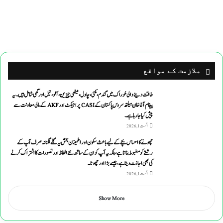
ملازمت کے مواقع
طاقت دینے والی خوراک میں گندم ،مکئی ،چاول،میٹھی چیزین ،آلو،تیل اورگھی شامل ہیں۔یہ
پیغام آغاخان ہیلتھ سروس پاکستان کے CASI پراجیکٹ اور AKF کے مالی معاونت سے
پیش کیاجارہاہے۔
اگست 1, 2026
چھونے کا احساس بچے کے لیے باعث سکون اور اطمینان بخش یہ گلے لگنا نہ صرف آپ کے
رشتے کو مضبوط بناتا ہے، بلکہ یہ آپ کو ان کے ساتھ نئے الفاظ اور تصورات کا اشتراک کرنے
کی بھی اجازت دیتا ہے ، جیسے بڑا اور چھوٹا۔
اگست 1, 2026
Show More