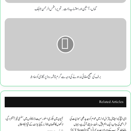
گماں، آستین اور احتساب ذات…تحریر:شمس الرحمن تاجک
برف
کی
صحیح
صفائی
نہ
ہونے
کی
وجہ
سے
گرم
برف کی صحیح صفائی نہ ہونے کی وجہ سے گرم چشمہ روڈ پر گاڑی کو حادثہ
چشمہ
روڈ
پر
گاڑی
Related Articles
کو
حادثہ
ڈی ایچ کیو ہسپتال چترال لوئر میں عوام کو جدید طبی سہولیات کی
آیون میں بیکری اسٹور سمیت 3 دکانوں میں سنسنی خیز آتشزدگی،
فراہمی کی جانب ایک اہم پیش رفت سامنے آئی ہے، جہاں
لاکھوں کا نقصان؛ فائر بریگیڈ یونٹ کے قیام کا مطالبہ
باضابطہ تقریب کے دوران جدید سی ٹی اسکین (CT Scan)