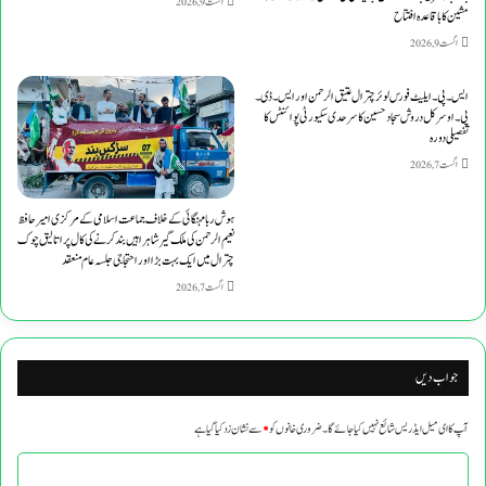
اگست 9, 2026
مشین کا باقاعدہ افتتاح
اگست 9, 2026
ایس۔پی۔ایلیٹ فورس لوئر چترال عتیق الرحمن اور ایس۔ڈی۔
پی۔او سرکل دروش سجاد حسین کا سرحدی سکیورٹی پوائنٹس کا
تفصیلی دورہ
اگست 7, 2026
ہوش ربا مہنگائی کے خلاف جماعت اسلامی کے مرکزی امیر حافظ
نعیم الرحمن کی ملک گیر شاہراہیں بند کرنے کی کال پر اتالیق چوک
چترال میں ایک بہت بڑا اور احتجاجی جلسہ عام منعقد
اگست 7, 2026
جواب دیں
آپ کا ای میل ایڈریس شائع نہیں کیا جائے گا۔
ضروری خانوں کو
*
سے نشان زد کیا گیا ہے
ت