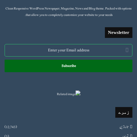
Clean Responsive WordPress Newspaper, Magazine, News and Blog theme. Packed with options
that allow you to completely customize your website to your needs.
Newsletter
Enter
your
Email
address
زمرے
تازہ ترین
(12,743)
تصاویر
(3)