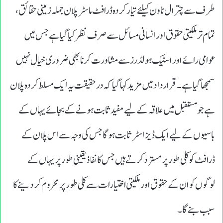
طرف سے چترال ٹاون کیلئے تیار کردہ ڈرافٹ ماسٹر پلان جملہ زمینی حقائق،
تمام تر ملکیتی حقوق اور انسانی مسائل سے صرف نظر کیا گیا ہے جس میں
عوامی رائے اور اسٹیک ہولڈرز سے مشاورت کرنا بھی ضروری خیال نہیں
سمجھا گیا ہے۔ قرارداد میں مزید کہا گیا کہ درحقیقت یہ ایک مسلط کردہ پلان
ہے جو مستقبل میں علاقہ کے لیے مفید ثابت ہونے کے بجائے یہاں کے
باسیوں کے لیے ایک ڈیزاسٹر ثابت ہوگاجس کی وجہ سے اس پلان کے
ڈرافٹ کو کلی طور پر مسترد کرتے ہیں جس کا نفاذ یقینی طور پر یہاں کے
لوگوں کو ان کے حقوق اور ملکیتی اختیارات سے کلی طور پر محروم کر دینے کا
سبب بنے گا۔