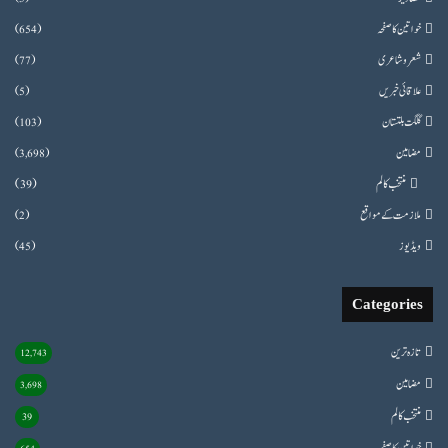
خواتین کا صفحہ
(654)
شعروشاعری
(77)
علاقائی خبریں
(5)
گلگت بلتستان
(103)
مضامین
(3,698)
منتخب کالم
(39)
ملازمت کے مواقع
(2)
ویڈیوز
(45)
Categories
تازہ ترین
12,743
مضامین
3,698
منتخب کالم
39