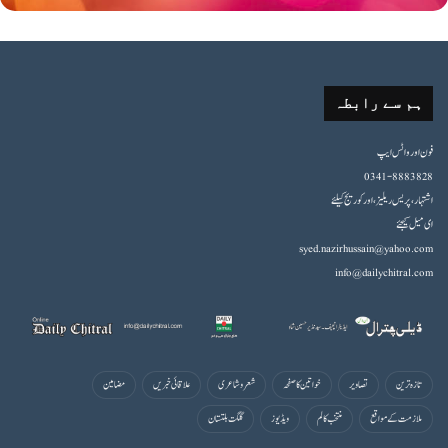
ہم سے رابطہ
فون اورواٹس ایپ
0341-8883828
اشتہار،پریس ریلیز، اور کوریج کیلئے
ای میل کیجئے
syed.nazirhussain@yahoo.com
info@dailychitral.com
تازہ ترین
تصاویر
خواتین کا صفحہ
شعروشاعری
علاقائی خبریں
مضامین
ملازمت کے مواقع
منتخب کالم
ویڈیوز
گلگت بلتستان