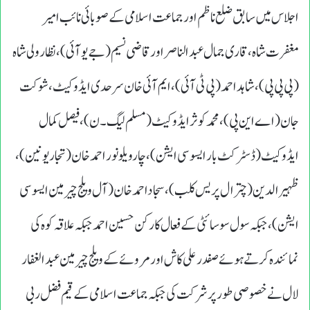
اجلاس میں سابق ضلع ناظم اور جماعت اسلامی کے صوبائی نائب امیر
مغفرت شاہ، قاری جمال عبدالناصر اور قاضی نسیم (جے یو آئی)، نظار ولی شاہ
(پی پی پی)، شاہد احمد (پی ٹی آئی)، ایم آئی خان سرحدی ایڈوکیٹ، شوکت
جان (اے این پی)، محمد کوثر ایڈوکیٹ (مسلم لیگ۔ن)، فیصل کمال
ایڈوکیٹ (ڈسٹرکٹ بار ایسوسی ایشن)، چارویلو نور احمد خان (تجار یونین)،
ظہیر الدین (چترال پریس کلب)، سجا داحمد خان (آل ویلج چیرمین ایسوسی
ایشن)، جبکہ سول سوسائٹی کے فعال کارکن حسین احمد جبکہ علاقہ کوہ کی
نمائندہ کرتے ہوئے صفدر علی کاش اور مروئے کے ویلج چیرمین عبدالغفار
لال نے خصوصی طور پر شرکت کی جبکہ جماعت اسلامی کے قیم فضل ربی