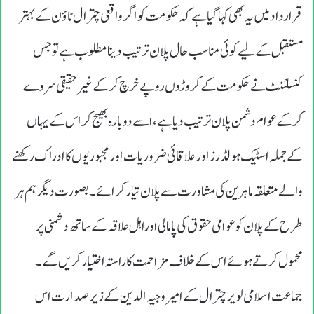
قرارداد میں یہ بھی کہا گیا ہے کہ حکومت کو اگر واقعی چترال ٹاؤن کے بہتر
مستقبل کے لیے کوئی مناسب حال پلان ترتیب دینا مطلوب ہے تو جس
کنسلٹنٹ نے حکومت کے کروڑوں روپے خرچ کرکے غیر حقیقی سروے
کرکے عوام دشمن پلان ترتیب دیا ہے، اسے دوبارہ بھیج کر اس کے یہاں
کے جملہ اسٹیک ہولڈرز اور علاقائی ضروریات اور مجبوریوں کا ادراک رکھنے
والے متعلقہ ماہرین کی مشاورت سے پلان تیار کرائے۔ بصورت دیگر ہم ہر
طرح کے پلان کو عوامی حقوق کی پامالی اوراہل علاقہ کے ساتھ دشمنی پر
محمول کرتے ہوئے اس کے خلاف مزاحمت کا راستہ اختیار کریں گے۔
جماعت اسلامی لویر چترال کے امیر وجیہ الدین کے زیر صدارت اس