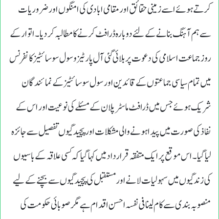
کرتے ہوئے اسے زمینی حقائق اور مقامی ابادی کی امنگوں اور ضروریات
سے ہم آہنگ بنانے کے لئے دوبارہ ڈرافٹ کرنے کا مطالبہ کردیا۔ اتوار کے
روز جماعت اسلامی کی دعوت پر بلائی گئی آل پارٹیز و سول سوسائٹیز کانفرنس
میں تمام سیاسی جماعتوں کے قائدین اور سول سوسائٹیز کے نمائندگان
شریک ہوئے جس میں ڈرافٹ ماسٹر پلان کے مسئلے کی نوعیت اور اس کے
نفاذ کی صورت میں پیدا ہونے والی مشکلات اور پچیدگیوں تفصیل سے جائز ہ
لیا گیا۔ اس موقع پر ایک متفقہ قرارداد میں کہاگیا کہ کسی علاقہ کے باسیوں
کی زندگیوں میں سہولیات لانے اور مستقبل کی پچیدگیوں سے بچنے کے لیے
منصوبہ بندی سے کام لینا فی نفسہ احسن اقدام ہے مگر صوبائی حکومت کی