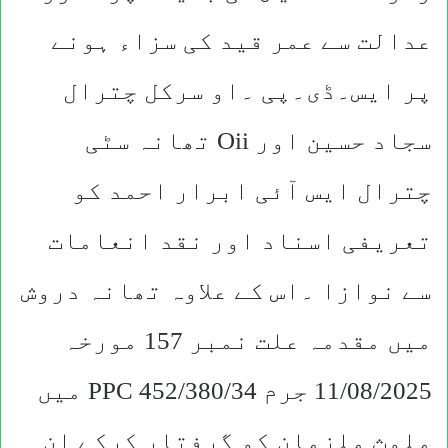
عدالت سے عمر قید کی سزاء ہونے
پر ایس۔ڈی۔پی ۔او سرکل چترال
سجاد حسین اور Oii تھانہ سٹی
چترال ایس آئی ابرار احمد کو
تعریفی اسناد اور نقد انعامات
سے نوازا ۔اس کے علاوہ تھانہ دروش
میں مقدمہ علت نمبر 157 مورخہ
11/08/2025 جرم 452/380/34 PPC میں
ملوث ملزمان کو گرفتار کرکے ان