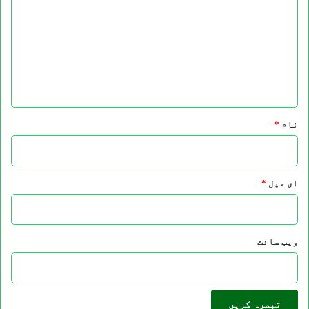
ص
ر
ہ
*
نام
*
ای میل
*
ویب‌ سائٹ