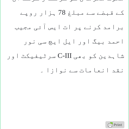
کے قبضے سے مبلغ 78 ہزار روپے
برامد کرنے پر ات ایس آئی مجیب
احمد بیگ اور ایل ایچ سی نور
شاہدین کو بھی C-III سرٹیفیکٹ اور
نقد انعامات سے نوازا ۔