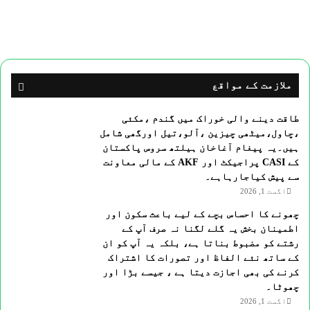
ملازمت کے مواقع
طاقت دینے والی خوراک میں گندم ،مکئی
،چاول،میٹھی چیزین ،آلو،تیل اورگھی شامل
ہیں۔یہ پیغام آغاخان ہیلتھ سروس پاکستان
کے CASI پراجیکٹ اور AKF کے مالی معاونت
سے پیش کیاجارہاہے۔
اگست 1, 2026
چھونے کا احساس بچے کے لیے باعث سکون اور
اطمینان بخش یہ گلے لگنا نہ صرف آپ کے
رشتے کو مضبوط بناتا ہے، بلکہ یہ آپ کو ان
کے ساتھ نئے الفاظ اور تصورات کا اشتراک
کرنے کی بھی اجازت دیتا ہے ، جیسے بڑا اور
چھوٹا۔
اگست 1, 2026