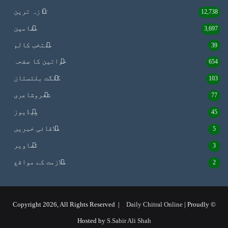
تازہ ترین
12,738
مضامین
3,697
منتخب کالم
39
خواتین کا صفحہ
654
گلگت بلتستان
103
شعروشاعری
77
ویڈیوز
45
علاقائی خبریں
5
تصاویر
3
ملازمت کے مواقع
2
Daily Chitral Online
| Proudly
© Copyright 2026, All Rights Reserved |
Hosted by
S.Sabir Ali Shah