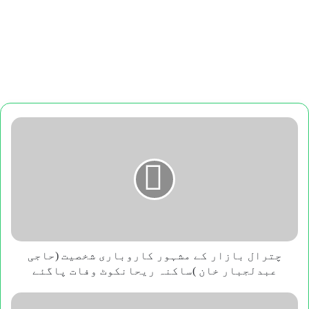
چترال
بازار
کے
مشہور
کاروباری
شخصیت
(حاجی
عبدلجبار
خان
)ساکنہ
چترال بازار کے مشہور کاروباری شخصیت (حاجی
ریحانکوٹ
عبدلجبار خان )ساکنہ ریحانکوٹ وفات پاگئے
وفات
پاگئے
اے