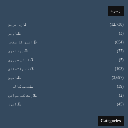
زمرے
(12,738)
تازہ ترین
(3)
تصاویر
(654)
خواتین کا صفحہ
(77)
شعروشاعری
(5)
علاقائی خبریں
(103)
گلگت بلتستان
(3,697)
مضامین
(39)
منتخب کالم
(2)
ملازمت کے مواقع
(45)
ویڈیوز
Categories