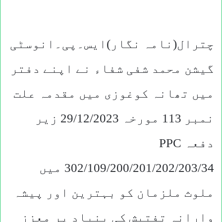
چترال(نامہ نگار)ایس۔پی۔انوسٹی
گیشن محمد شفی شفاء نے اپنے دفتر
میں تھانہ کوغوزی میں مقدمہ علت
نمبر 113 مورخہ 29/12/2023 زیر
دفعہ PPC
302/109/200/201/202/203/34 میں
ملوث ملزمان کو بہترین اور پیشہ
وارانہ تفتیش کی بنیاد پر معزز