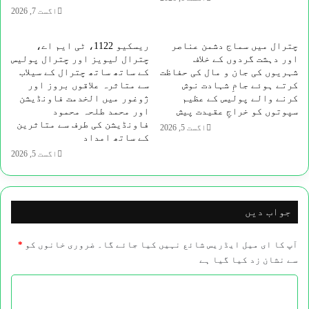
اگست 7, 2026
کا
اہتمام
کیا
چترال میں سماج دشمن عناصر
ریسکیو 1122، ٹی ایم اے،
گیا
اور دہشت گردوں کے خلاف
چترال لیویز اور چترال پولیس
شہریوں کی جان و مال کی حفاظت
کے ساتھ ساتھ چترال کے سیلاب
کرتے ہوئے جامِ شہادت نوش
سے متاثرہ علاقوں بروز اور
کرنے والے پولیس کے عظیم
ژوغور میں الخدمت فاونڈیشن
سپوتوں کو خراجِ عقیدت پیش
اور محمد طلحہ محمود
فاونڈیشن کی طرف سے متاثرین
اگست 5, 2026
کے ساتھ امداد
اگست 5, 2026
جواب دیں
آپ کا ای میل ایڈریس شائع نہیں کیا جائے گا۔
ضروری خانوں کو
*
سے نشان زد کیا گیا ہے
ت
ب