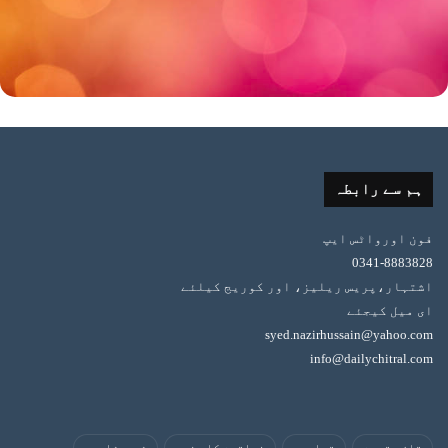
ہم سے رابطہ
فون اورواٹس ایپ
0341-8883828
اشتہار،پریس ریلیز، اور کوریج کیلئے
ای میل کیجئے
syed.nazirhussain@yahoo.com
info@dailychitral.com