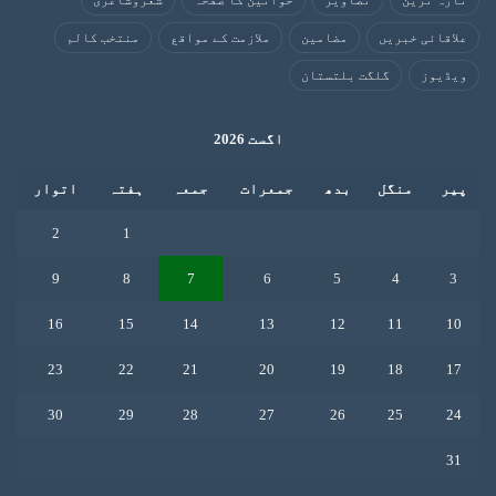
تازہ ترین
تصاویر
خواتین کا صفحہ
شعروشاعری
علاقائی خبریں
مضامین
ملازمت کے مواقع
منتخب کالم
ویڈیوز
گلگت بلتستان
اگست 2026
پیر
منگل
بدھ
جمعرات
جمعہ
ہفتہ
اتوار
2
1
9
8
7
6
5
4
3
16
15
14
13
12
11
10
23
22
21
20
19
18
17
30
29
28
27
26
25
24
31