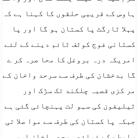
ہاوس کے قریبی حلقوں کا کہنا ہے کہ
پہلا ٹارگٹ پا کستان ہو گا اور پا
کستانی فوج کوٹف ٹائم دینے کے لئے
امریکہ درہ بروغل کا محا صرہ کر ے
گا بدخشان کی طرف سے سرحد واخان کے
مر کزی قصبہ چلکند تک سڑک اور
ٹیلیفون کی سہو لت پہنچائی گئی ہے
جبکہ پا کستان کی طرف سے موا صلا تی
رابطے کے ذرائع سرحد واخان اور