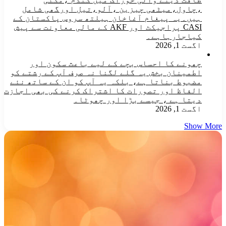
،چاول،میٹھی چیزین ،آلو،تیل اورگھی شامل
ہیں۔یہ پیغام آغاخان ہیلتھ سروس پاکستان کے
CASI پراجیکٹ اور AKF کے مالی معاونت سے پیش
کیاجارہاہے۔
اگست 1, 2026
چھونے کا احساس بچے کے لیے باعث سکون اور
اطمینان بخش یہ گلے لگنا نہ صرف آپ کے رشتے کو
مضبوط بناتا ہے، بلکہ یہ آپ کو ان کے ساتھ نئے
الفاظ اور تصورات کا اشتراک کرنے کی بھی اجازت
دیتا ہے ، جیسے بڑا اور چھوٹا۔
اگست 1, 2026
Show More