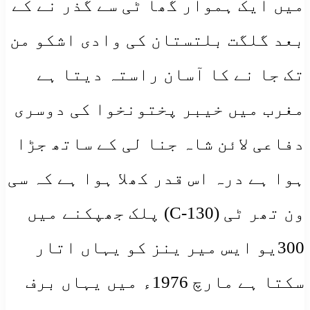
میں ایک ہموار گھا ٹی سے گذر نے کے
بعد گلگت بلتستان کی وادی اشکو من
تک جا نے کا آسان راستہ دیتا ہے
مغرب میں خیبر پختونخوا کی دوسری
دفاعی لائن شاہ جنا لی کے ساتھ جڑا
ہوا ہے درہ اس قدر کھلا ہوا ہے کہ سی
ون تھر ٹی (C-130) پلک جھپکنے میں
300یو ایس میر ینز کو یہاں اتار
سکتا ہے مارچ 1976ء میں یہاں برف