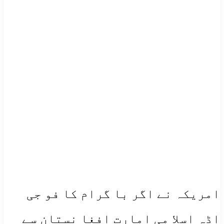
امریکہ نے اگر با گرام کا فو جی
اڈہ اسلا می امارت افغا نستان سے