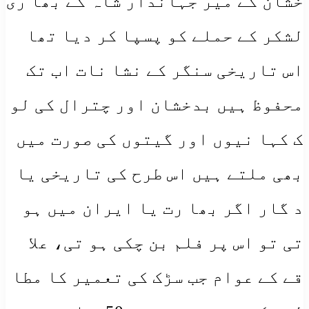
خشان کے میر جہاندار شاہ کے بھا ری
لشکر کے حملے کو پسپا کر دیا تھا
اس تاریخی سنگر کے نشا نات اب تک
محفوظ ہیں بدخشان اور چترال کی لو
ک کہا نیوں اور گیتوں کی صورت میں
بھی ملتے ہیں اس طرح کی تاریخی یا
د گار اگر بھا رت یا ایران میں ہو
تی تو اس پر فلم بن چکی ہو تی، علا
قے کے عوام جب سڑک کی تعمیر کا مطا