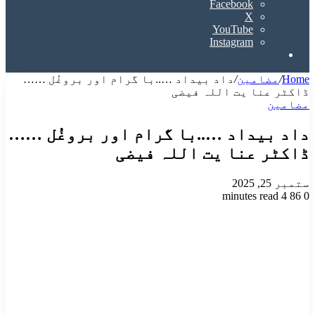
Facebook
X
YouTube
Instagram
Search
for
Home
/
مضامین
/
داد بیداد …..با گرام اور بروغُل ……
ڈاکٹر عنا یت اللہ فیضی
مضامین
داد بیداد …..با گرام اور بروغُل ……
ڈاکٹر عنا یت اللہ فیضی
ستمبر 25, 2025
4 minutes read
86
0