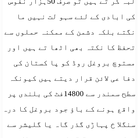
لبہ کر تے ہیں تو صرف 50ہزار نفوس
کی ابادی کے لئے سہو لت نہیں ما
نگتے بلکہ دشمن کے ممکنہ حملوں سے
تحفظ کا نکتہ بھی اٹھا تے ہیں اور
مستوچ بروغل روڈ کو پا کستان کی
دفا عی لائن قرار دیتے ہیں کیونکہ
سطح سمندر سے 14800فٹ کی بلندی پر
واقع ہونے کے باؤ جود بروغل کا درہ
سنگلا خ پہاڑی گذر گاہ یا گلیشر سے