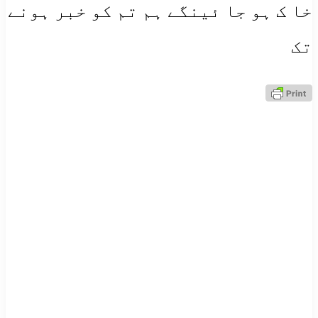
خا ک ہو جا ئینگے ہم تم کو خبر ہونے
تک