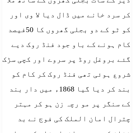
کر سرد خانے میں ڈال دیا لا وی اور
کو ٹو کے دو بجلی گھروں کا 50فیصد
کام ہونے کے باو جود فنڈ روک دیے
گئے بروغل روڈ پر سروے اور کچی سڑک
شروع ہوئی تھی فنڈ روک کر کام کو
بند کر دیا گیا 1868ء میں دار بند
کے سنگر پر مو رچہ زن ہو کر مہتر
چترال امان الملک کی فوج نے بد