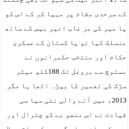
کے سرحدی مقام پر مہیا کر کے اس کو
پا میر کی مر غاب ائیر بیس کے ساتھ
منسلک کیا تو پا کستان کے عسکری
حکام اور منتخب حکمرانوں نے
مستوچ سے بروغل تک 188کلو میٹر
سڑک کی تعمیر کا بیڑہ اٹھا یا مگر
2013ء میں آنے والی نئی سیا سی
قیادت نے اس منصو بے کو چترال اور
دیر کے سات بجلی گھروں کے ساتھ ملا