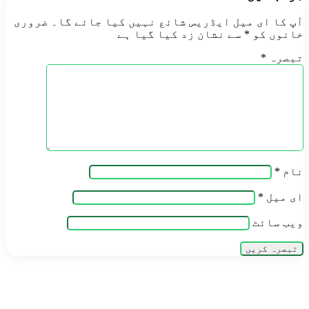
آپ کا ای میل ایڈریس شائع نہیں کیا جائے گا۔
ضروری
خانوں کو
*
سے نشان زد کیا گیا ہے
تبصرہ
*
نام
*
ای میل
*
ویب‌ سائٹ