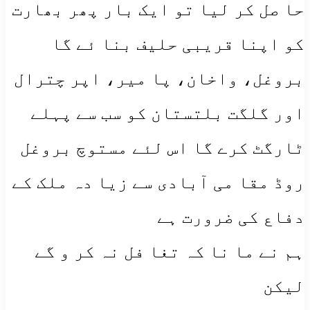
حا صل کر لیا تو ایک بار پھر بھارت
کو اپنا قریبی حلیف بنا ئے گا
بروغل، واخان، پا میر، اپر چترال
اور گلگت بلتستان کو سب سے پہلے
ٹارگٹ کرے گا اس لئے مستوچ بروغل
روڈ مقا می آبادی سے زیا دہ ملک کے
دفاع کی ضرورت ہے
ہم نے ما نا کہ تغا فل نہ کر و گے
لیکن