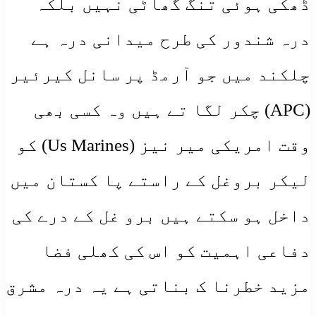
ڈھکی ہوئی تنگ گھاٹی نہیں بلکہ
درہ شندور کی طرح میدانی درہ ہے
چلکند میں جو آرمڈ پر سانل کیرئیر
(APC) چکر لگا تے ہیں وہ کسی بھی
وقت امریکی میر نیز (Us Marines) کو
لیکر بروغل کے راستے پا کستان میں
داخل ہو سکتے ہیں برو غل کے درے کی
دفاعی اہمیت کو اس کی کھلی فضا
مزید خطرنا ک بناتی ہے یہ درہ مشرق