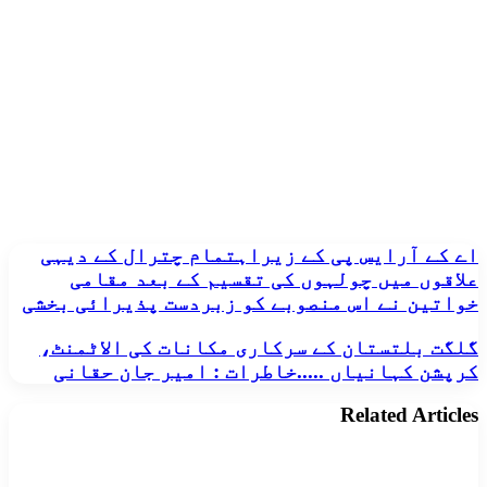
اے
اے کے آرایس پی کے زیراہتمام چترال کے دیہی
کے
علاقوں میں چولہوں کی تقسیم کے بعد مقامی
آرایس
خواتین نے اس منصوبے کو زبردست پذیرائی بخشی
پی
کے
گلگت
گلگت بلتستان کے سرکاری مکانات کی الاٹمنٹ،
زیراہتمام
بلتستان
کرپشن کہانیاں .....خاطرات : امیر جان حقانی
چترال
کے
کے
سرکاری
دیہی
Related Articles
مکانات
علاقوں
کی
میں
الاٹمنٹ،
چولہوں
کرپشن
کی