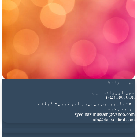
ہم سے رابطہ
فون اورواٹس ایپ
0341-8883828
اشتہار،پریس ریلیز، اور کوریج کیلئے
ای میل کیجئے
syed.nazirhussain@yahoo.com
info@dailychitral.com