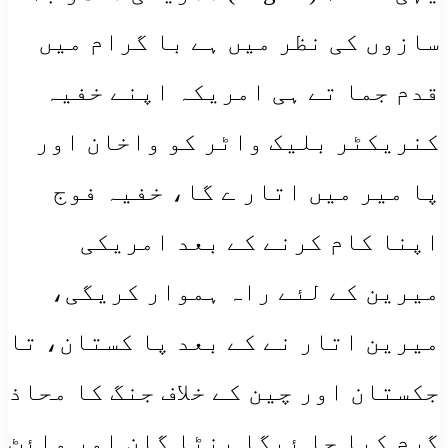
سازوں کی نظر میں ہے با گرام میں
قدم جما تے ہی امریکہ اپنے خفیہ
کنریکٹر بلیک واٹر کو واخان اور
پا میر میں اتار ے گا، خفیہ فوج
اپنا کام کرنے کے بعد امریکی
میرین کے لئے راہ ہموار کریگی،
میرین اتار نے کے بعد پا کستان، تا
جکستان اور چین کے خلاف جنگ کا محاذ
گرم کیا جا ئیگا ینٹا گان اور وائٹ