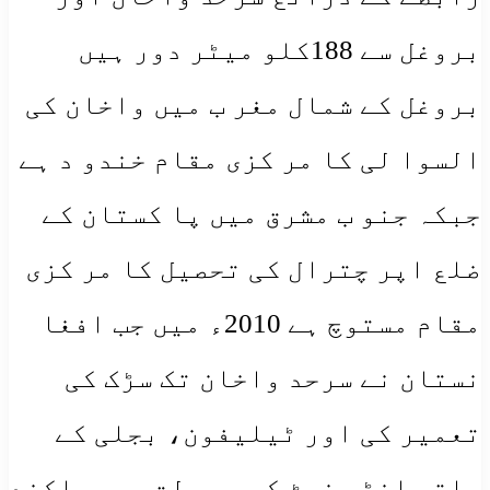
بروغل سے 188کلو میٹر دور ہیں
بروغل کے شمال مغر ب میں واخان کی
السوا لی کا مر کزی مقام خندو د ہے
جبکہ جنو ب مشرق میں پا کستان کے
ضلع اپر چترال کی تحصیل کا مر کزی
مقام مستوچ ہے 2010ء میں جب افغا
نستان نے سرحد واخان تک سڑک کی
تعمیر کی اور ٹیلیفون، بجلی کے
ساتھ انٹر نیٹ کی سہو لت بھی چلکند