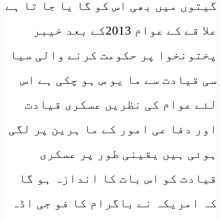
گیتوں میں بھی اس کو گا یا جا تا ہے
علا قے کے عوام 2013کے بعد خیبر
پختونخوا پر حکومت کرنے والی سیا
سی قیادت سے ما یو س ہو چکی ہے اس
لئے عوام کی نظریں عسکری قیادت
اور دفا عی امور کے ما ہرین پر لگی
ہوئی ہیں یقینی طور پر عسکری
قیادت کو اس بات کا اندازہ ہو گا
کہ امریکہ نے باگرام کا فو جی اڈہ