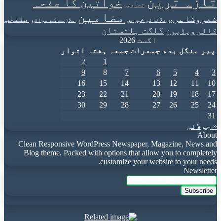
تازہ ترین
خواتین کا صفحہ
تصاویر
مضامین
شعروشاعری
منتخب
علاقائی خبریں
ملازمت کے مواقع
گلگت بلتستان
کالم
ویڈیوز
اگست 2026
پیر
منگل
بدھ
جمعرات
جمعہ
ہفتہ
اتوار
2
1
9
8
7
6
5
4
3
16
15
14
13
12
11
10
23
22
21
20
19
18
17
30
29
28
27
26
25
24
31
« جولائی
About
Clean Responsive WordPress Newspaper, Magazine, News and
Blog theme. Packed with options that allow you to completely
customize your website to your needs.
Newsletter
Enter
your
Email
address