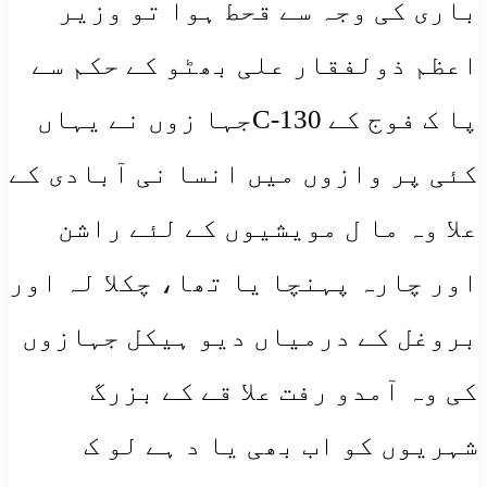
باری کی وجہ سے قحط ہوا تو وزیر
اعظم ذولفقار علی بھٹو کے حکم سے
پا ک فوج کے C-130جہا زوں نے یہاں
کئی پر وازوں میں انسا نی آبادی کے
علا وہ ما ل مویشیوں کے لئے راشن
اور چارہ پہنچا یا تھا، چکلا لہ اور
بروغل کے درمیاں دیو ہیکل جہازوں
کی وہ آمدو رفت علا قے کے بزرگ
شہریوں کو اب بھی یا د ہے لو ک