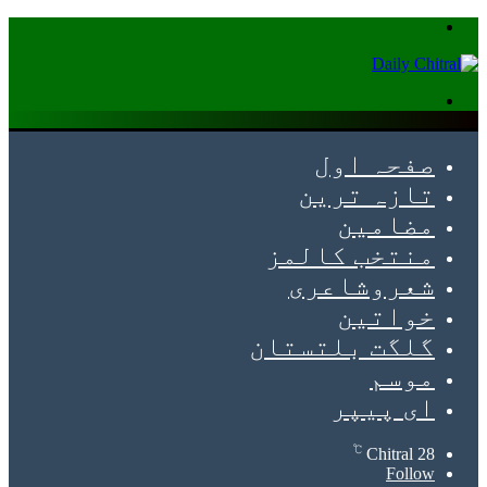
Menu
Search
for
صفحہ اول
تازہ ترین
مضامین
منتخب کالمز
شعروشاعری
خواتین
گلگت بلتستان
موسم
ای پیپر
℃
Chitral
28
Follow