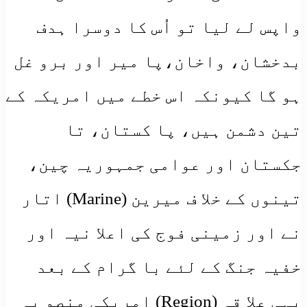
واپس لے لیا تو اُس کا دوسرا ہدف
بدخشان، واخان،پا میر اور برو غل
ہو گا کیونکہ اس خطے میں امریکہ کے
تین دشمن ہیں، پا کستان، تا
جکستان اور عوامی جمہوریہ چین،
تینوں کے خلا ف میرین (Marine) اتار
نے اور زمینی فوج کی اعلا نیہ اور
خفیہ جنگ کے لئے با گرام کے بعد
یہی علا قہ (Region) امریکی منصو بہ