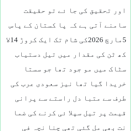
اور تحقیق کی جا ئے تو حقیقت
سامنے آتی ہے کہ پا کستان کے پاس
5مارچ 2026کی شام تک ایک کروڑ 14لا
کھ ٹن کی مقدار میں تیل دستیاب
سٹاک میں مو جود تھا جو سستا
خریدا گیا تھا نیز سعودی عرب کی
طرف سے متبا دل راستے سے پرانی
قیمت پر تیل سپلا ئی کرنے کی ضما
نت بھی مل گئی تھی چنا نچہ فی