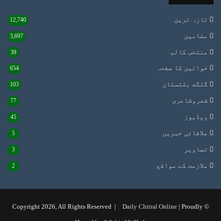
تازہ ترین
12,740
مضامین
3,697
منتخب کالم
39
خواتین کا صفحہ
654
گلگت بلتستان
103
شعروشاعری
77
ویڈیوز
45
علاقائی خبریں
5
تصاویر
3
ملازمت کے مواقع
2
Daily Chitral Online
| Proudly
© Copyright 2026, All Rights Reserved |