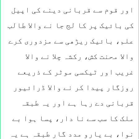
اور قوم سے قربانی دینے کی اپیل
کی بائیک پر کا لج جا نے والا طالب
علم، بائیک ریڑھی سے مزدوری کرے
والا محنت کش، رکشہ چلا نے والا
غریب اور ٹیکسی موٹر کے ذریعے
روزگار پیدا کر نے والا ڈرائیور
قربانی دے رہا ہے اور یہ طبقہ
ملک کا سب سے نا دار، پسا ہوا بے
نوا، بے یارو مدد گار طبقہ ہے یہ