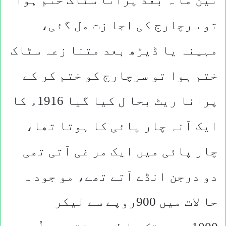
تو سرچارج کی اجا زت مل گئی،
مہینہ یا ڈیڑھ بعد متنا زعہ سٹاک
ختم ہوا تو سرچارج کو ختم کر کے
پرانا ریٹ بحا ل کیا گیا 1916ء کا
ایک آنہ چار پائی کا ہوتا تھا،
چار پائی میں ایک مر غی آتی تھی
دو درجن انڈے آتے تھے، مو جود ہ
حا لات میں 900روپے سے لیکر