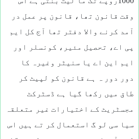
1000روپے تک ما لیت بنتی ہے اُس
وقت قانون تھا، قانون پر عمل در
آمد کرنے والا دفتر تھا آج کل ایم
پی اے، تحصیل مئیر، کونسلر اور
ایم این اے یا سنیٹر وغیرہ کا
دور دور ہ ہے قانون کو لپیٹ کر
طاق میں رکھا گیا ہے ڈسٹرکٹ
مجسٹریٹ کے اختیارات غیر متعلقہ
سیا سی لو گ استعمال کر تے ہیں اس