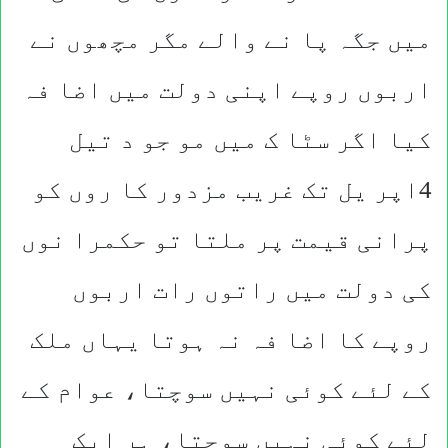
میں جگہ پا نے والے مگر مچھوں نے
اربوں روپے اپنی دولت میں اضا فہ
کیا اگر سٹا ک میں مو جو د تیل
4اپر یل تک غریب مزدور کا روں کو
پرانی قیمت پر ملتا تو حکمرا نوں
کی دولت میں راتوں رات اربوں
روپے کا اضا فہ نہ ہوتا یہاں ملک
کے لئے کوئی نہیں سوچتا، عوام کے
لئے کوئی نہیں سوچتا، ہر ایک