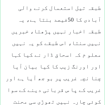
طبقہ تیل استعمال کرنے والی
آبادی کا 50فیصد بنتا ہے، یہ
طبقہ اخبار نہیں پڑھتا، خبریں
نہیں سنتا، اس طبقے کو یہ نہیں
معلو م کہ اسحاق ڈار نے کیا کہا
اور اورنگ زیب کا کیا بیان آیا
چنا نچہ غریب پر بو جھ آیا ہے اور
غریب کے پا س قربانی دینے کے سوا
کوئی چارہ نہیں تھوڑی سی محنت