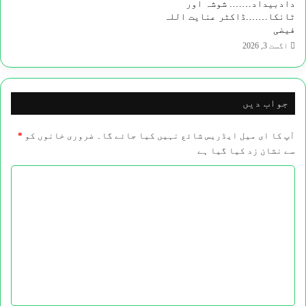
دادبیداد…….​ شوشہ اور
ٹانکا…….ڈاکٹر عنایت اللہ
فیضی
اگست 3, 2026
جواب دیں
آپ کا ای میل ایڈریس شائع نہیں کیا جائے گا۔
ضروری خانوں کو
*
سے نشان زد کیا گیا ہے
ت
ب
ص
ر
ہ
*