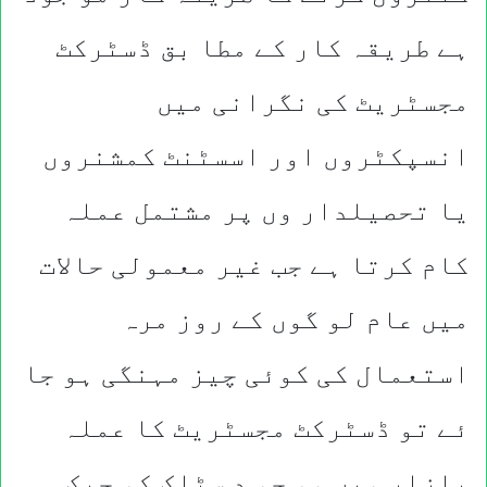
ہے طریقہ کار کے مطا بق ڈسٹرکٹ
مجسٹریٹ کی نگرانی میں
انسپکٹروں اور اسسٹنٹ کمشنروں
یا تحصیلدار وں پر مشتمل عملہ
کام کرتا ہے جب غیر معمولی حالات
میں عام لو گوں کے روز مرہ
استعمال کی کوئی چیز مہنگی ہو جا
ئے تو ڈسٹرکٹ مجسٹریٹ کا عملہ
بازار میں مو جو د سٹاک کو چیک