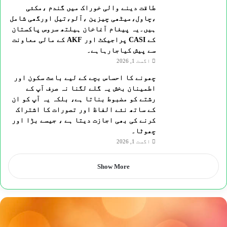
طاقت دینے والی خوراک میں گندم ،مکئی
،چاول،میٹھی چیزین ،آلو،تیل اورگھی شامل
ہیں۔یہ پیغام آغاخان ہیلتھ سروس پاکستان
کے CASI پراجیکٹ اور AKF کے مالی معاونت
سے پیش کیاجارہاہے۔
اگست 1, 2026
چھونے کا احساس بچے کے لیے باعث سکون اور
اطمینان بخش یہ گلے لگنا نہ صرف آپ کے
رشتے کو مضبوط بناتا ہے، بلکہ یہ آپ کو ان
کے ساتھ نئے الفاظ اور تصورات کا اشتراک
کرنے کی بھی اجازت دیتا ہے ، جیسے بڑا اور
چھوٹا۔
اگست 1, 2026
Show More