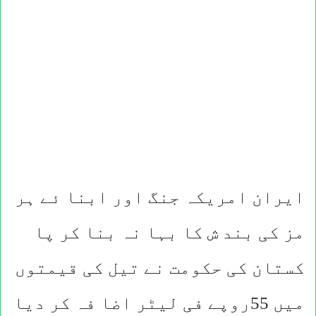
ایران امریکہ جنگ اور ابنا ئے ہر
مز کی بند ش کا بہا نہ بنا کر پا
کستان کی حکومت نے تیل کی قیمتوں
میں 55روپے فی لیٹر اضا فہ کر دیا