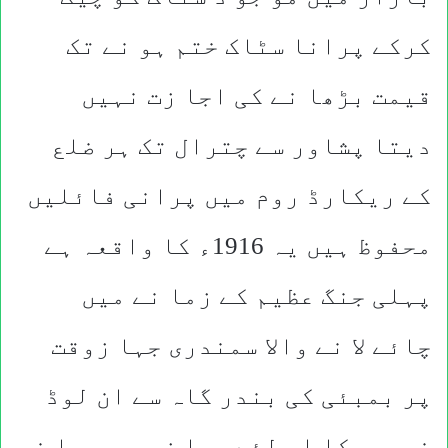
کرکے پرانا سٹاک ختم ہو نے تک
قیمت بڑھا نے کی اجا زت نہیں
دیتا پشاور سے چترال تک ہر ضلع
کے ریکارڈ روم میں پرانی فائلیں
محفوظ ہیں یہ 1916ء کا واقعہ ہے
پہلی جنگ عظیم کے زما نے میں
چائے لا نے والا سمندری جہا زوقت
پر بمبئی کی بندر گاہ سے ان لوڈ
نہ ہوسکا اس لئے جہا ز پر جر ما نہ