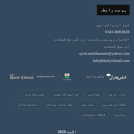
ہم سے رابطہ
فون اورواٹس ایپ
0341-8883828
اشتہار،پریس ریلیز، اور کوریج کیلئے
ای میل کیجئے
syed.nazirhussain@yahoo.com
info@dailychitral.com
تازہ ترین
تصاویر
خواتین کا صفحہ
شعروشاعری
علاقائی خبریں
مضامین
ملازمت کے مواقع
منتخب کالم
ویڈیوز
گلگت بلتستان
اگست 2026