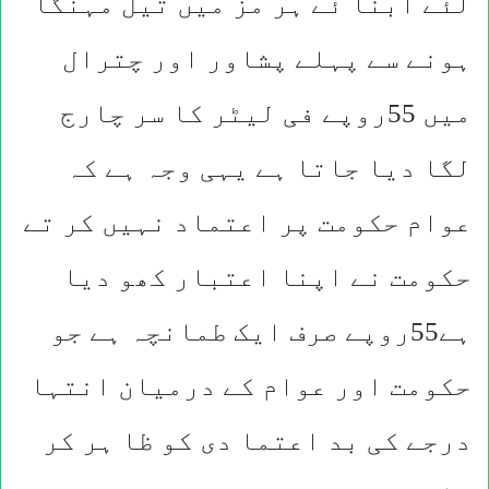
لئے آبنا ئے ہر مز میں تیل مہنگا
ہونے سے پہلے پشاور اور چترال
میں 55روپے فی لیٹر کا سر چارج
لگا دیا جاتا ہے یہی وجہ ہے کہ
عوام حکومت پر اعتماد نہیں کر تے
حکومت نے اپنا اعتبار کھو دیا
ہے55روپے صرف ایک طمانچہ ہے جو
حکومت اور عوام کے درمیان انتہا
درجے کی بد اعتما دی کو ظا ہر کر