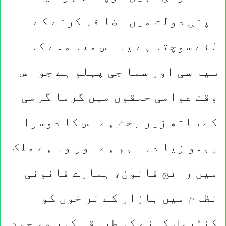
اپنی دولت میں اضا فہ کرنے کے
لئے سوچتا ہے یہ اس معا ملے کا
سیا سی اور سما جی پہلو ہے جو اس
وقت عوامی حلقوں میں گرما گرمی
کے ساتھ زیر بحث ہے اس کا دوسرا
پہلو زیا دہ اہم ہے اور وہ ہے ملک
میں رائج قانون، ہمارے قانونی
نظام میں بازار کے نر خوں کو
کنٹرول کرنے کا طریقہ کار مو جود