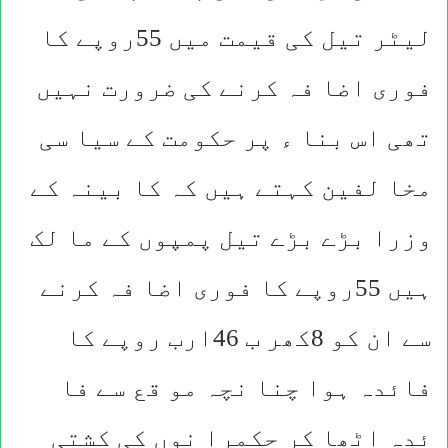
لیٹر تیل کی قیمت میں 55روپے کا
فوری اضا فہ کرنے کی ضرورت نہیں
تھی اس بنا ء پر حکومت کے سیا سی
مخا لفین کہتے ہیں کہ کا بینہ کے
وزرا بڑے بڑے تیل پمپوں کے ما لک
ہیں 55روپے کا فوری اضا فہ کرنے
سے ان کو 8کھر ب 46ارب روپے کا
فائدہ ہوا چنا نچہ مو قع سے فا
ئدہ اٹھا کر حکمرا نوں کی کشتی