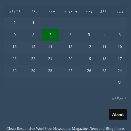
پیر
منگل
بدھ
جمعرات
جمعہ
ہفتہ
اتوار
2
1
9
8
7
6
5
4
3
16
15
14
13
12
11
10
23
22
21
20
19
18
17
30
29
28
27
26
25
24
31
« جولائی
About
Clean Responsive WordPress Newspaper, Magazine, News and Blog theme.