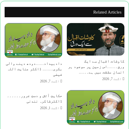
چاہیے
وزیر
Related Articles
اعلیٰ
سہیل
آفریدی
کاوشات اقبال سے ایک
​دادبیداد……دودھ دینے والی
ورق۔……اس زمین پر موجود ہر
بکری…….. ڈاکٹر عنایت اللہ
انسان مشقت میں ہے۔۔….
فیضی
اگست 7, 2026
اگست 7, 2026
حکایتِ آتش و دستِ غرور۔۔۔۔۔۔
ڈاکٹرشاکرہ نندنی
اگست 1, 2026