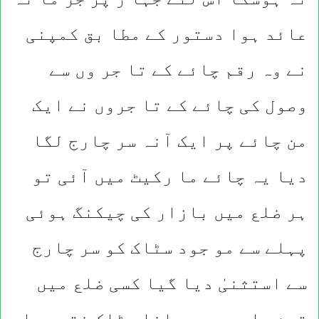
عائد ہوا دستور کے مطا بق کمپنی
نے وہ رقم چائے کے تا جر وں سے
وصول کی چائے کے تا جروں نے ایک
من چائے پر ایک آنہ سر چارج لگا
دیا یہ چائے ما رکیٹ میں آئی تو
ہر ضلع میں بازار کی چیکنگ ہوئی
پہلے سے مو جود سٹاک کو سر چارج
سے استثنیٰ دیا گیا کسی ضلع میں
تین ما ہ بعد پرانا سٹاک ختم ہوا