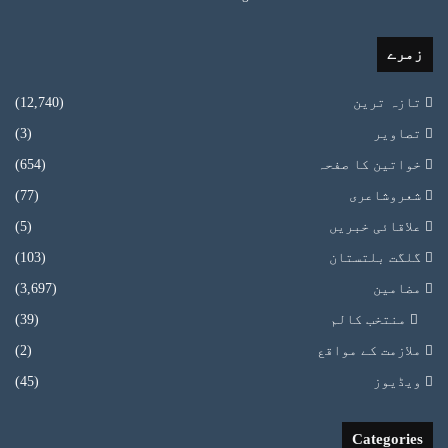
زمرے
تازہ ترین
(12,740)
تصاویر
(3)
خواتین کا صفحہ
(654)
شعروشاعری
(77)
علاقائی خبریں
(5)
گلگت بلتستان
(103)
مضامین
(3,697)
منتخب کالم
(39)
ملازمت کے مواقع
(2)
ویڈیوز
(45)
Categories