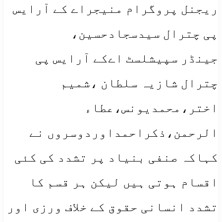
ریجنل پروگرام منیجراے کے آرایس
پی چترال سیدسجادحسین،
جینڈر سپیشلسٹ اےکے آرایس پی
چترال شازیہ سلطان ،شمیم
اختر،محمدیونس،عطاء
الرحمن،ذکراحمداوردوسروں نے
کہاکہ صنفی بنیاد پر تشدد کی کئی
اقسام ہوتی ہیں لیکن ہر قسم کا
تشدد انسانی حقوق کے خلاف ورزی اور