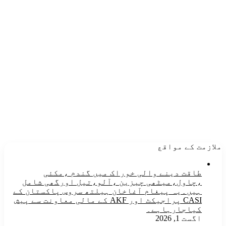
ملازمت کے مواقع
طاقت دینے والی خوراک میں گندم ،مکئی
،چاول،میٹھی چیزین ،آلو،تیل اورگھی شامل
ہیں۔یہ پیغام آغاخان ہیلتھ سروس پاکستان کے
CASI پراجیکٹ اور AKF کے مالی معاونت سے پیش
کیاجارہاہے۔
اگست 1, 2026