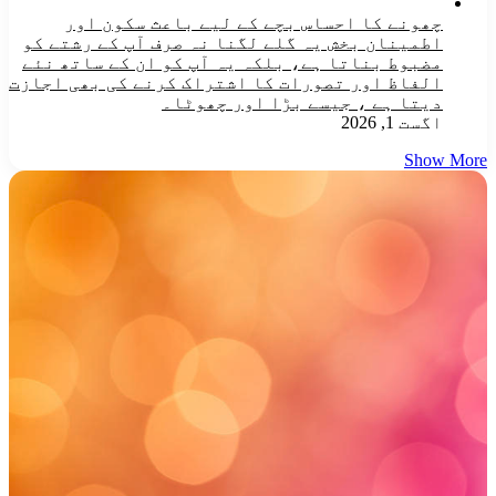
چھونے کا احساس بچے کے لیے باعث سکون اور
اطمینان بخش یہ گلے لگنا نہ صرف آپ کے رشتے کو
مضبوط بناتا ہے، بلکہ یہ آپ کو ان کے ساتھ نئے
الفاظ اور تصورات کا اشتراک کرنے کی بھی اجازت
دیتا ہے ، جیسے بڑا اور چھوٹا۔
اگست 1, 2026
Show More