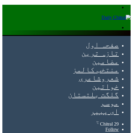
Menu
Search
for
صفحہ اول
تازہ ترین
مضامین
منتخب کالمز
شعروشاعری
خواتین
گلگت بلتستان
موسم
ای پیپر
℃
Chitral
29
Follow