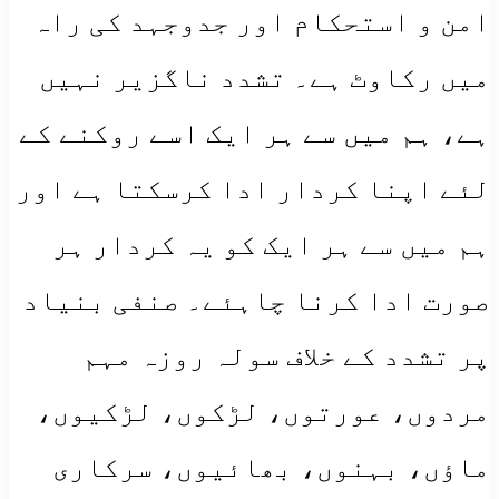
امن و استحکام اور جدوجہد کی راہ
میں رکاوٹ ہے۔ تشدد ناگزیر نہیں
ہے، ہم میں سے ہر ایک اسے روکنے کے
لئے اپنا کردار ادا کرسکتا ہے اور
ہم میں سے ہر ایک کو یہ کردار ہر
صورت ادا کرنا چاہئے۔ صنفی بنیاد
پر تشدد کے خلاف سولہ روزہ مہم
مردوں، عورتوں، لڑکوں، لڑکیوں،
ماؤں، بہنوں، بھائیوں، سرکاری