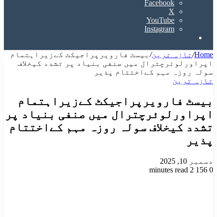
Facebook
X
YouTube
Instagram
Search
for
Home
/
تازہ ترین
/
بیسٹ فارویرپراجیکٹ کےزیراہتمام
اپراورلوئرچترال میں صنفی بنیاد پر تشدد کیخلاف
سولہ روزہ مہم کےاختتام پذیر
تازہ ترین
بیسٹ فارویرپراجیکٹ کےزیراہتمام
اپراورلوئرچترال میں صنفی بنیاد پر
تشدد کیخلاف سولہ روزہ مہم کےاختتام
پذیر
دسمبر 10, 2025
2 minutes read
156
0