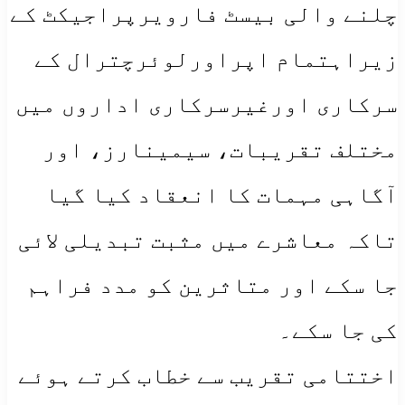
چلنے والی بیسٹ فارویرپراجیکٹ کے
زیراہتمام اپراورلوئرچترال کے
سرکاری اورغیرسرکاری اداروں میں
مختلف تقریبات، سیمینارز، اور
آگاہی مہمات کا انعقاد کیا گیا
تاکہ معاشرے میں مثبت تبدیلی لائی
جا سکے اور متاثرین کو مدد فراہم
کی جا سکے۔
اختتامی تقریب سے خطاب کرتے ہوئے