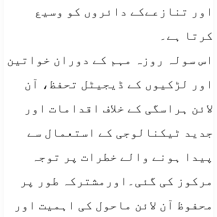
اور تنازعےکے دائروں کو وسیع
کرتا ہے۔
اس سولہ روزہ مہم کے دوران خواتین
اور لڑکیوں کے ڈیجیٹل تحفظ، آن
لائن ہراسگی کے خلاف اقدامات اور
جدید ٹیکنالوجی کے استعمال سے
پیدا ہونے والے خطرات پر توجہ
مرکوز کی گئی۔اورمشترکہ طور پر
محفوظ آن لائن ماحول کی اہمیت اور