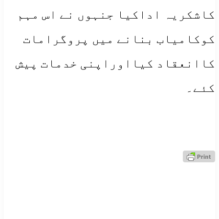
کاشکریہ اداکیا جنہوں نے اس مہم
کوکامیاب بنانے میں پروگرامات
کاانعقاد کیااوراپنی خدمات پیش
کئے۔