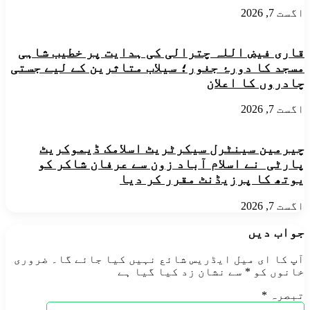
اگست 7, 2026
قاری فیض اللہ چترالی کی ہدایت پر خطیب شاہی
مسجد کا دورۂ جغور؛ سیلاب متاثرین کے لیے جستی
چادروں کا اعلان
اگست 7, 2026
چیرمین سینٹرل سیکرٹریٹ اسلامک ڈیموکریٹ
پارٹی نے اسلام آباد زون سے عرفان شاکر کو
یوتھ کا پرزیڈنٹ مقرر کر دیا
اگست 7, 2026
جواب دیں
آپ کا ای میل ایڈریس شائع نہیں کیا جائے گا۔
ضروری
خانوں کو
*
سے نشان زد کیا گیا ہے
تبصرہ
*