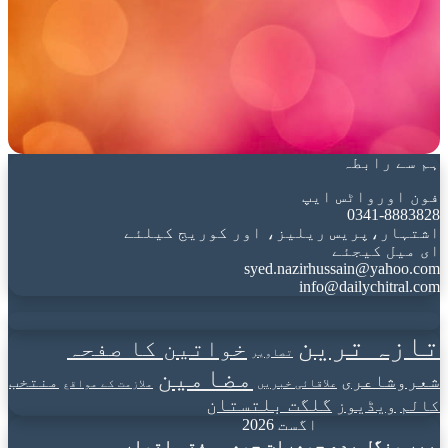
ہم سے رابطہ
فون اورواٹس ایپ
0341-8883828
اشتہار،پریس ریلیز، اور کوریج کیلئے
ای میل کیجئے
syed.nazirhussain@yahoo.com
info@dailychitral.com
تازہ ترین
خواتین کا صفحہ
تصاویر
مضامین
شعروشاعری
منتخب
علاقائی خبریں
ملازمت کے مواقع
گلگت بلتستان
کالم
ویڈیوز
اگست 2026
پیر
منگل
بدھ
جمعرات
جمعہ
ہفتہ
اتوار