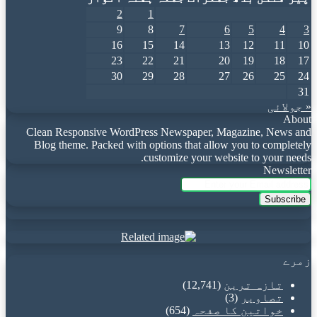
2
1
9
8
7
6
5
4
3
16
15
14
13
12
11
10
23
22
21
20
19
18
17
30
29
28
27
26
25
24
31
« جولائی
About
Clean Responsive WordPress Newspaper, Magazine, News and
Blog theme. Packed with options that allow you to completely
customize your website to your needs.
Newsletter
Enter
your
Email
address
زمرے
تازہ ترین
(12,741)
تصاویر
(3)
خواتین کا صفحہ
(654)