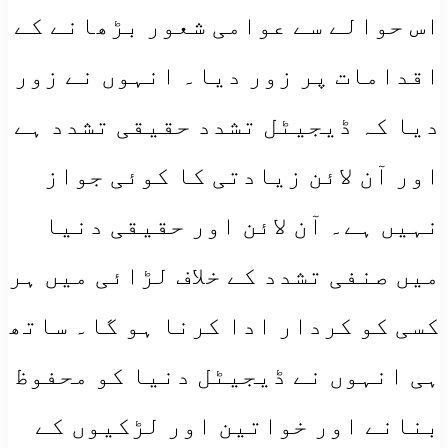
اس حوالے سے عوامی شعور بڑھانے کے
اقدامات پر زور دیا۔ انہوں نے زور
دیا کہ ڈیجیٹل تشدد حقیقی تشدد ہے
اور آن لائن زیادتی کا کوئی جواز
نہیں ہے۔ آن لائن اور حقیقی دنیا
میں صنفی تشدد کے خلاف لڑائی میں ہر
کسی کو کردار ادا کرنا ہو گا۔ ساتھ
ہی انہوں نے ڈیجیٹل دنیا کو محفوظ
بنانے اور خواتین اور لڑکیوں کے