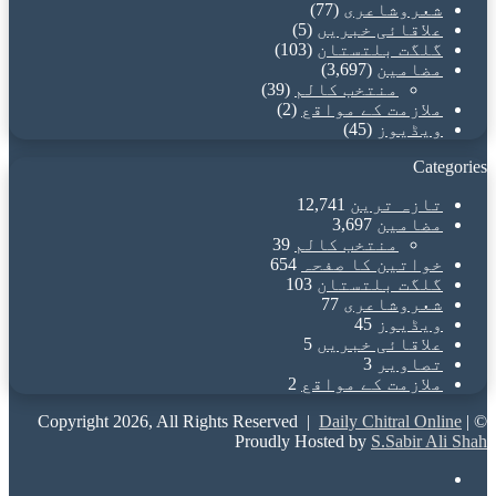
شعروشاعری
(77)
علاقائی خبریں
(5)
گلگت بلتستان
(103)
مضامین
(3,697)
منتخب کالم
(39)
ملازمت کے مواقع
(2)
ویڈیوز
(45)
Categories
تازہ ترین
12,741
مضامین
3,697
منتخب کالم
39
خواتین کا صفحہ
654
گلگت بلتستان
103
شعروشاعری
77
ویڈیوز
45
علاقائی خبریں
5
تصاویر
3
ملازمت کے مواقع
2
Daily Chitral Online
|
© Copyright 2026, All Rights Reserved |
Proudly Hosted by
S.Sabir Ali Shah
Facebook