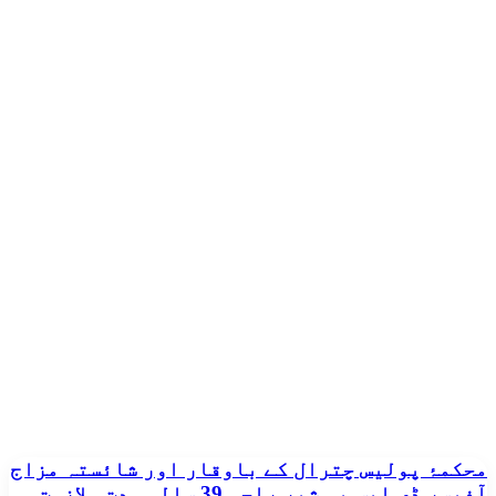
محکمۂ
محکمۂ پولیس چترال کے باوقار اور شائستہ مزاج
پولیس
آفیسر ڈی ایس پی شیر راجہ 39 سالہ مدتِ ملازمت