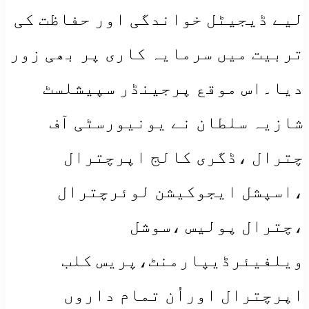
لیے ڈیجیٹل خواندگی اور حفاظت کی
تربیت میں سرمایہ کاری پر بھی زور
دیا۔اس موقع پرجینڈر سپیشلسٹ
شازیہ سلطان نے یونیورسٹی آف
چترال ،ڈگری کالج اپرچترال
،اسپشل ایجوکیشن لوئرچترال
،چترال پولیس ،سوشل
ویلفیئرڈیپارمنٹ،پریس کلب
اپرچترال اوراُن تمام داروں