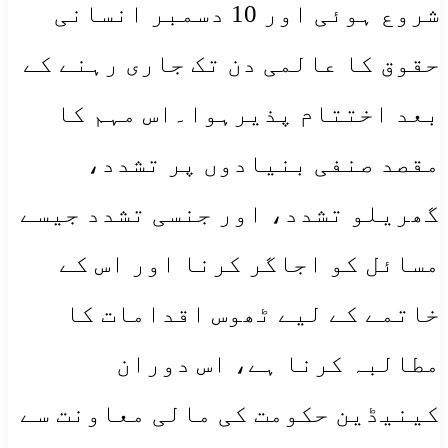
شروع ہوئی اور 10 دسمبر انسانی
حقوق کا عالمی دن تک جاری رہنے کے
بعد اختتام پذیرہوا۔اس مہم کا
مقصد صنفی بنیادوں پر تشدد،
گھریلو تشدد، اور جنسی تشدد جیسے
مسائل کو اجاگر کرنا اور اس کے
خاتمے کے لیے ٹھوس اقدامات کا
مطالبہ کرنا ہے، اس دوران
کینیڈین حکومت کی مالی معاونت سے