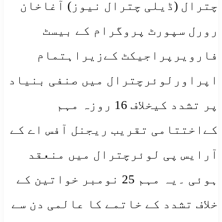
چترال (ڈیلی چترال نیوز) آغاخان
رورل سپورٹ پروگرام کے بیسٹ
فارویرپراجیکٹ کےزیراہتمام
اپراورلوئرچترال میں صنفی بنیاد
پر تشدد کیخلاف 16 روزہ مہم
کےاختتامی تقریب ریجنل آفس اے کے
آرایس پی لوئرچترال میں منعقد
ہوئی ۔یہ مہم 25 نومبر خواتین کے
خلاف تشدد کے خاتمے کا عالمی دن سے