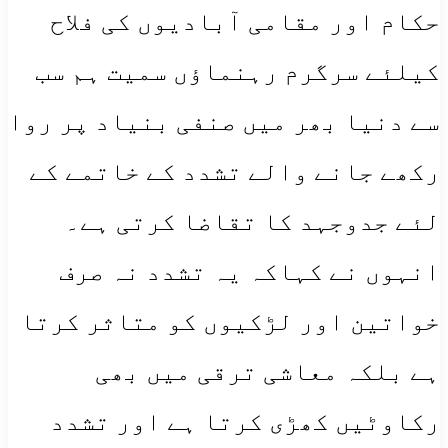
حکام اور مقامی آبادیوں کی فلاح
کیلئے سرگرم رہنماؤں سمیت ہم سب
سے دنیا بھر میں صنفی بنیاد پر روا
رکھے جانے والے تشدد کے خاتمے کے
لئے جدوجہد کا تقاضا کرتی ہے۔
انہوں نے کہاکہ یہ تشدد نہ صرف
خواتین اور لڑکیوں کو متاثر کرتا
ہے بلکہ معاشی ترقی میں بھی
رکاوٹیں کھڑی کرتا ہے اور تشدد