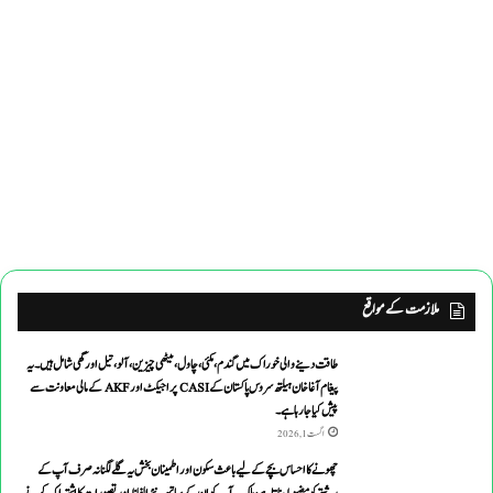
ملازمت کے مواقع
طاقت دینے والی خوراک میں گندم ،مکئی ،چاول،میٹھی چیزین ،آلو،تیل اورگھی شامل ہیں۔یہ
پیغام آغاخان ہیلتھ سروس پاکستان کے CASI پراجیکٹ اور AKF کے مالی معاونت سے
پیش کیاجارہاہے۔
اگست 1, 2026
چھونے کا احساس بچے کے لیے باعث سکون اور اطمینان بخش یہ گلے لگنا نہ صرف آپ کے
رشتے کو مضبوط بناتا ہے، بلکہ یہ آپ کو ان کے ساتھ نئے الفاظ اور تصورات کا اشتراک کرنے