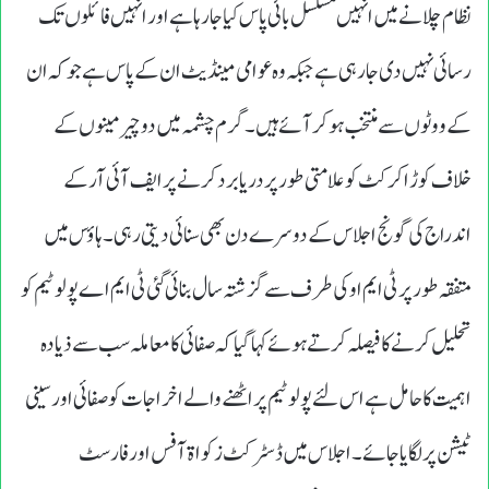
نظام چلانے میں انہیں مسلسل بائی پاس کیا جارہا ہے اور انہیں فائلوں تک
رسائی نہیں دی جارہی ہے جبکہ وہ عوامی مینڈیٹ ان کے پاس ہے جوکہ ان
کے ووٹوں سے منتخب ہوکر آئے ہیں۔ گرم چشمہ میں دو چیرمینوں کے
خلاف کوڑ اکرکٹ کو علامتی طور پر دریا برد کرنے پر ایف آئی آر کے
اندراج کی گونج اجلاس کے دوسرے دن بھی سنائی دیتی رہی۔ ہاؤس میں
متفقہ طور پر ٹی ایم او کی طرف سے گزشتہ سال بنائی گئی ٹی ایم اے پولو ٹیم کو
تحلیل کرنے کا فیصلہ کرتے ہوئے کہاگیاکہ صفائی کا معاملہ سب سے ذیادہ
اہمیت کا حامل ہے اس لئے پولو ٹیم پر اٹھنے والے اخراجات کو صفائی اور سینی
ٹیشن پرلگایا جائے۔ اجلاس میں ڈسٹرکٹ زکواۃ آفس اور فارسٹ