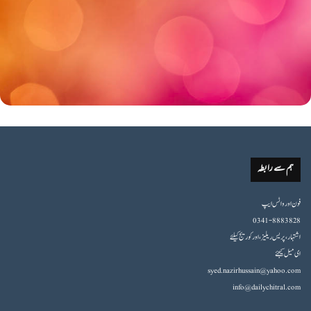
ہم سے رابطہ
فون اورواٹس ایپ
0341-8883828
اشتہار،پریس ریلیز، اور کوریج کیلئے
ای میل کیجئے
syed.nazirhussain@yahoo.com
info@dailychitral.com