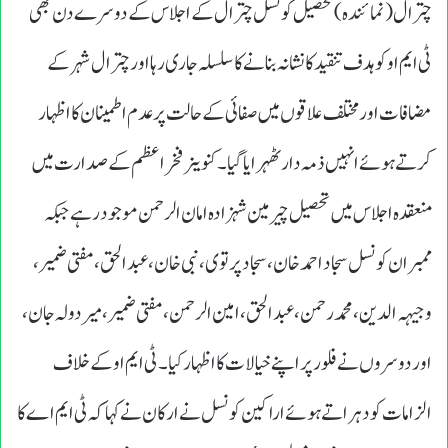
چترال (نمائندہ ) تحصیل کونسل چترال کے اجلاس کے دوسرے دن بھی
ٹی ایم او کو ہدف تنقیدکا نشانہ بنانے کا سلسلہ جاری رہا اور چترال شہر کے
مضافات اورمختلف علاقوں میں صفائی کے حالت پر عدم اطمینان کا اظہار
کرتے ہوئے انہیں ذمہ دار ٹھہرایا گیا۔ کنوینر فخر اعظم کے صدارت میں
منعقد ہ اجلاس میں تحصیل چیرمین شہزادہ امان الرحمن موجود رہے جبکہ
ممبران کونسل سجاد احمد خان، سجادپرتوی، نبی خان، عبدالحق، مفتی ضمیر،
وجیہہ الدین، محمد رحمن،عبدالحق،امین الرحمن،مفتی ضمیر،میردولہ جان،
اور دوسروں نے فلور پر اپنے خیالات کا اظہار کیا۔ ٹی ایم او کے خلاف
الزامات کو دہراتے ہوئے اراکین کونسل نے ارکان نے کہاکہ ٹی ایم اے کا