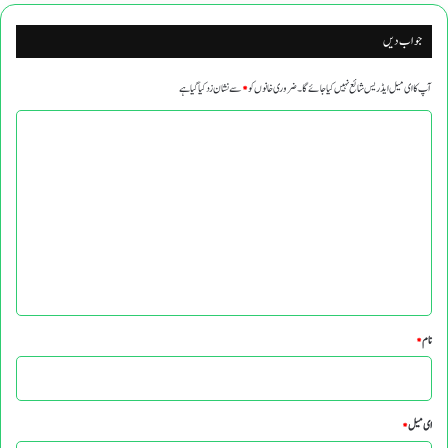
جواب دیں
آپ کا ای میل ایڈریس شائع نہیں کیا جائے گا۔
ضروری خانوں کو
*
سے نشان زد کیا گیا ہے
ت
ب
ص
ر
ہ
*
نام
*
ای میل
*