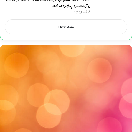
کی بھی اجازت دیتا ہے ، جیسے بڑا اور چھوٹا۔
اگست 1, 2026
Show More