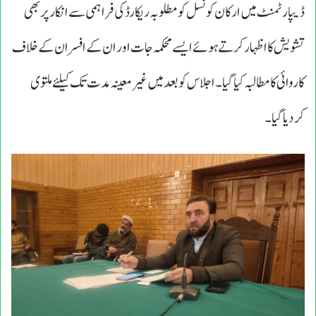
ڈیپارٹمنٹ میں ارکان کونسل کو مطلوبہ ریکارڈ کی فراہمی سے انکار پر بھی
تشویش کا اظہار کرتے ہوئے ایسے محکمہ جات اور ان کے افسران کے خلاف
کاروائی کا مطالبہ کیا گیا۔ اجلاس کو بعد میں غیر معینہ مدت تک کیلئے ملتوی
کردیا گیا۔