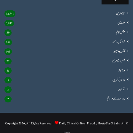
تازہ ترین
12,741
مضامین
3,697
منتخب کالم
39
خواتین کا صفحہ
654
گلگت بلتستان
103
شعروشاعری
77
ویڈیوز
45
علاقائی خبریں
5
تصاویر
3
ملازمت کے مواقع
2
Daily Chitral Online
| Proudly Hosted by
S.Sabir Ali
© Copyright 2026, All Rights Reserved |
Shah