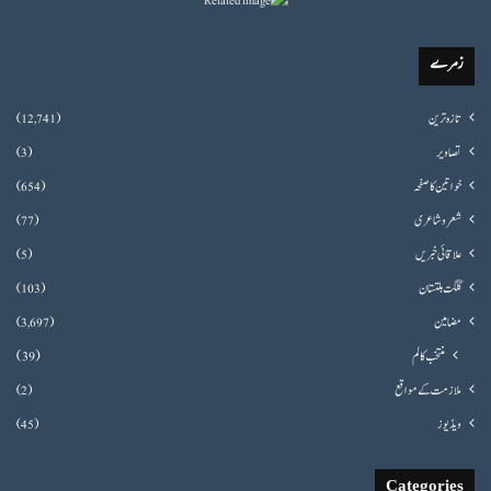
زمرے
تازہ ترین
(12,741)
تصاویر
(3)
خواتین کا صفحہ
(654)
شعروشاعری
(77)
علاقائی خبریں
(5)
گلگت بلتستان
(103)
مضامین
(3,697)
منتخب کالم
(39)
ملازمت کے مواقع
(2)
ویڈیوز
(45)
Categories