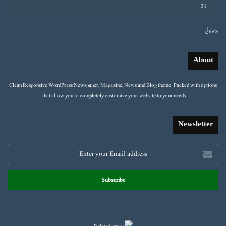
31
« جولائی
About
Clean Responsive WordPress Newspaper, Magazine, News and Blog theme. Packed with options
that allow you to completely customize your website to your needs.
Newsletter
Enter
your
Email
address