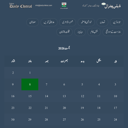
تازہ ترین
تصاویر
خواتین کا صفحہ
شعروشاعری
علاقائی خبریں
مضامین
ملازمت کے مواقع
منتخب کالم
ویڈیوز
گلگت بلتستان
اگست 2026
پیر
منگل
بدھ
جمعرات
جمعہ
ہفتہ
اتوار
2
1
9
8
7
6
5
4
3
16
15
14
13
12
11
10
23
22
21
20
19
18
17
30
29
28
27
26
25
24