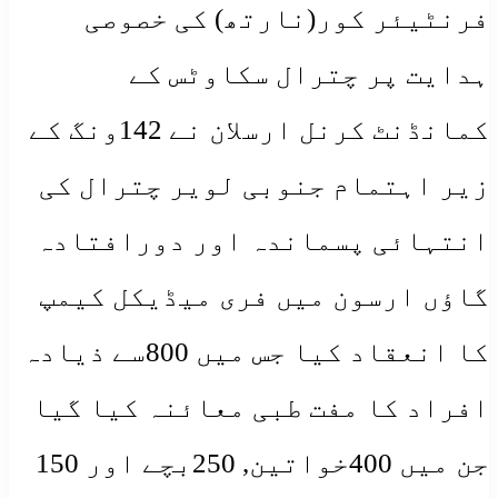
فرنٹیئر کور(نارتھ) کی خصوصی
ہدایت پر چترال سکاوٹس کے
کمانڈنٹ کرنل ارسلان نے 142ونگ کے
زیر اہتمام جنوبی لویر چترال کی
انتہائی پسماندہ اور دورافتادہ
گاؤں ارسون میں فری میڈیکل کیمپ
کا انعقاد کیا جس میں 800سے ذیادہ
افراد کا مفت طبی معائنہ کیا گیا
جن میں 400خواتین, 250بچے اور 150