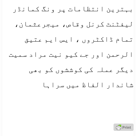
بہترین انتظامات پر ونگ کمانڈر
لیفٹنٹ کرنل وقاص، میجرعثمان،
تمام ڈاکٹروں ، ایس ایم عتیق
الرحمن اور جے کیو نیت مراد سمیت
دیگر عملہ کی کوششوں کو بھی
شاندار الفاظ میں سراہا