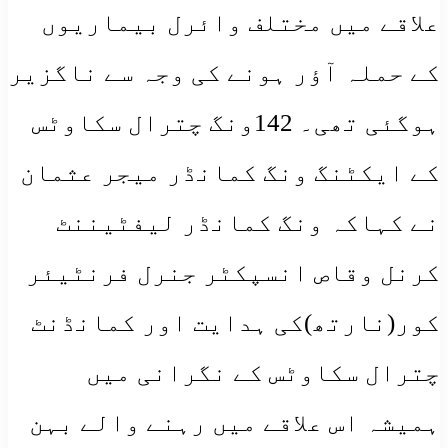
علاقے میں مختلف وائرل بیماریوں
کے حملہ آؤر ہونے کی وجہ سے ناگزیر
ہوگئی تھی۔ 142ونگ چترال سکاوٹس
کے ایکٹنگ ونگ کمانڈر میجر عثمان
نے کہاکہ ونگ کمانڈر لیفٹیننٹ
کرنل وقاص انسپکٹر جنرل فرنٹیئر
کور(نارتھ)کی ہدایت اور کمانڈنٹ
چترال سکاوٹس کے نگرانی میں
ہمیشہ اس علاقے میں رہنے والے بہن