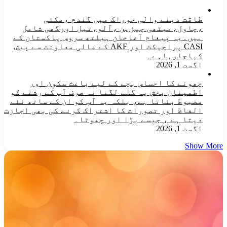
طاقت دینے والی خوراک میں گندم ،مکئی
،چاول،میٹھی چیزین ،آلو،تیل اورگھی شامل
ہیں۔یہ پیغام آغاخان ہیلتھ سروس پاکستان کے
CASI پراجیکٹ اور AKF کے مالی معاونت سے پیش
کیاجارہاہے۔
اگست 1, 2026
چھونے کا احساس بچے کے لیے باعث سکون اور
اطمینان بخش یہ گلے لگنا نہ صرف آپ کے رشتے کو
مضبوط بناتا ہے، بلکہ یہ آپ کو ان کے ساتھ نئے
الفاظ اور تصورات کا اشتراک کرنے کی بھی اجازت
دیتا ہے ، جیسے بڑا اور چھوٹا۔
اگست 1, 2026
Show More