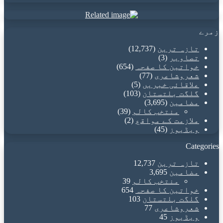
address
زمرے
تازہ ترین
(12,737)
تصاویر
(3)
خواتین کا صفحہ
(654)
شعروشاعری
(77)
علاقائی خبریں
(5)
گلگت بلتستان
(103)
مضامین
(3,695)
منتخب کالم
(39)
ملازمت کے مواقع
(2)
ویڈیوز
(45)
Categories
تازہ ترین
12,737
مضامین
3,695
منتخب کالم
39
خواتین کا صفحہ
654
گلگت بلتستان
103
شعروشاعری
77
ویڈیوز
45