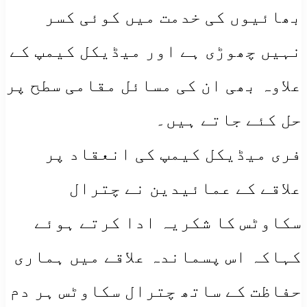
بھائیوں کی خدمت میں کوئی کسر
نہیں چھوڑی ہے اور میڈیکل کیمپ کے
علاوہ بھی ان کی مسائل مقامی سطح پر
حل کئے جاتے ہیں۔
فری میڈیکل کیمپ کی انعقاد پر
علاقے کے عمائیدین نے چترال
سکاوٹس کا شکریہ ادا کرتے ہوئے
کہاکہ اس پسماندہ علاقے میں ہماری
حفاظت کے ساتھ چترال سکاوٹس ہر دم