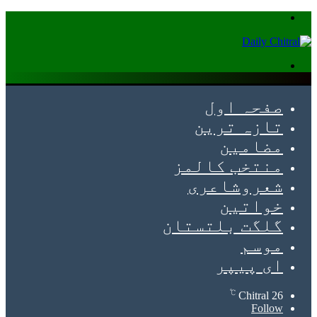
Menu
Search
for
صفحہ اول
تازہ ترین
مضامین
منتخب کالمز
شعروشاعری
خواتین
گلگت بلتستان
موسم
ای پیپر
℃
Chitral
26
Follow