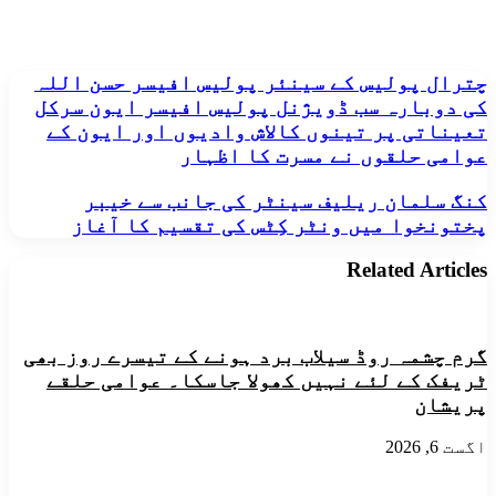
چترال
چترال پولیس کے سینئر پولیس افیسر حسن اللہ
پولیس
کی دوبارہ سب ڈویژنل پولیس افیسر ایون سرکل
کے
تعیناتی پر تینوں کالاش وادیوں اور ایون کے
سینئر
عوامی حلقوں نے مسرت کا اظہار
پولیس
افیسر
کنگ
کنگ سلمان ریلیف سینٹر کی جانب سے خیبر
حسن
سلمان
اللہ
پختونخوا میں ونٹر کِٹس کی تقسیم کا آغاز
ریلیف
کی
سینٹر
دوبارہ
Related Articles
کی
سب
جانب
ڈویژنل
سے
پولیس
خیبر
افیسر
گرم چشمہ روڈ سیلاب برد ہونے کے تیسرے روز بھی
پختونخوا
ایون
میں
ٹریفک کے لئے نہیں کھولا جاسکا۔ عوامی حلقے
سرکل
ونٹر
تعیناتی
پریشان
کِٹس
پر
کی
تینوں
اگست 6, 2026
تقسیم
کالاش
کا
وادیوں