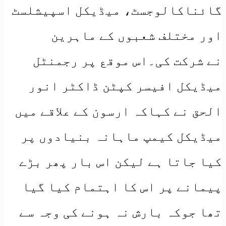
گائناکالوجسٹ، میڈیکل اسپیشلسٹ
اور مختلف شعبوں کے ماہرین
نے شرکت کی۔اس موقع پر رجمنٹل
میڈیکل افیسر کپٹن ڈاکٹر انور
الحق نے کہاکہ ارسون کے علاقے میں
میڈیکل کیمپ ماہانہ بنیادوں پر
کیا جاتا ہے لیکن اس بار پھر بڑے
پیمانے پر اس کا اہتمام کیا گیا
تھا جوکہ بارش نہ ہونے کی وجہ سے