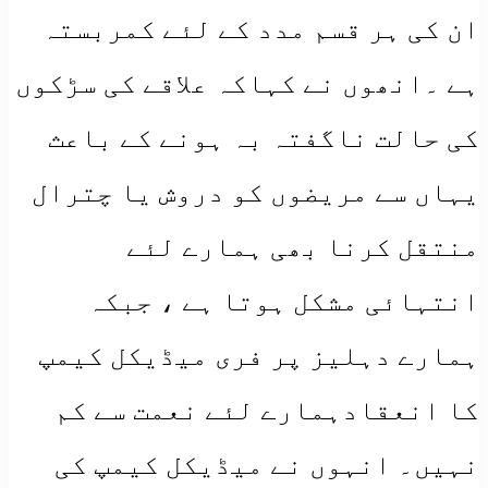
ان کی ہر قسم مدد کے لئے کمربستہ
ہے ۔انھوں نے کہاکہ علاقے کی سڑکوں
کی حالت ناگفتہ بہ ہونے کے باعث
یہاں سے مریضوں کو دروش یا چترال
منتقل کرنا بھی ہمارے لئے
انتہائی مشکل ہوتا ہے ، جبکہ
ہمارے دہلیز پر فری میڈیکل کیمپ
کا انعقادہمارے لئے نعمت سے کم
نہیں۔ انہوں نے میڈیکل کیمپ کی