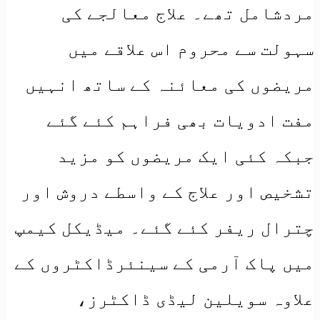
مردشامل تھے۔ علاج معالجے کی
سہولت سے محروم اس علاقے میں
مریضوں کی معائنہ کے ساتھ انہیں
مفت ادویات بھی فراہم کئے گئے
جبکہ کئی ایک مریضوں کو مزید
تشخیص اور علاج کے واسطے دروش اور
چترال ریفر کئے گئے۔ میڈیکل کیمپ
میں پاک آرمی کے سینئرڈاکٹروں کے
علاوہ سویلین لیڈی ڈاکٹرز،