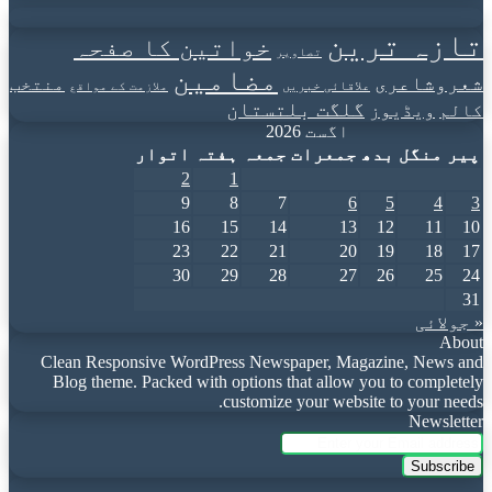
تازہ ترین
خواتین کا صفحہ
تصاویر
مضامین
شعروشاعری
منتخب
علاقائی خبریں
ملازمت کے مواقع
گلگت بلتستان
کالم
ویڈیوز
اگست 2026
پیر
منگل
بدھ
جمعرات
جمعہ
ہفتہ
اتوار
2
1
9
8
7
6
5
4
3
16
15
14
13
12
11
10
23
22
21
20
19
18
17
30
29
28
27
26
25
24
31
« جولائی
About
Clean Responsive WordPress Newspaper, Magazine, News and
Blog theme. Packed with options that allow you to completely
customize your website to your needs.
Newsletter
Enter
your
Email