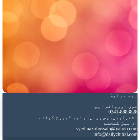
ہم سے رابطہ
فون اورواٹس ایپ
0341-8883828
اشتہار،پریس ریلیز، اور کوریج کیلئے
ای میل کیجئے
syed.nazirhussain@yahoo.com
info@dailychitral.com