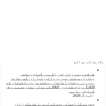
ملازمت کے مواقع
طاقت دینے والی خوراک میں گندم ،مکئی
،چاول،میٹھی چیزین ،آلو،تیل اورگھی شامل
ہیں۔یہ پیغام آغاخان ہیلتھ سروس پاکستان کے
CASI پراجیکٹ اور AKF کے مالی معاونت سے پیش
کیاجارہاہے۔
اگست 1, 2026
چھونے کا احساس بچے کے لیے باعث سکون اور