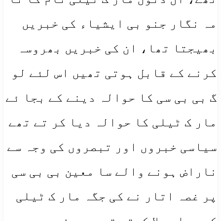
مہ نگار جنو بی ایشیاء کی خبریں
بھیجتا تھا، ان کی خبریں بھروسہ
کرنے کے قابل ہوتی تھیں اس لئے لو
گ بی بی سی کا حوالہ دینے کے بجا ئے
مار ک ٹیلی کا حوالہ دیا کر تے تھے
سیاسی خبروں اور تبصروں کی وجہ سے
ناراض ہونے والے سا معین بی بی سی
پر غصہ اتار نے کی جگہ مار ک ٹیلی
کو برا بھلا کہتے تھے، روز مرہ