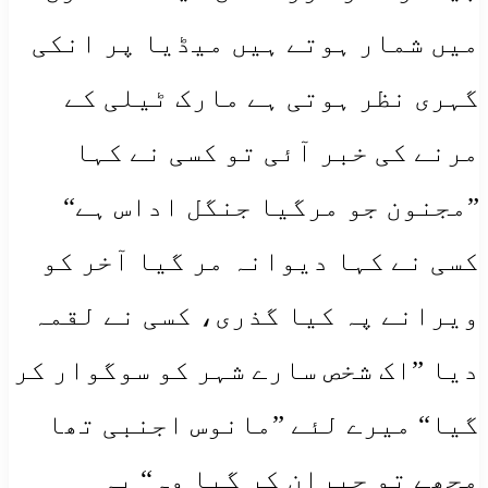
میں شمار ہوتے ہیں میڈیا پر انکی
گہری نظر ہوتی ہے مارک ٹیلی کے
مرنے کی خبر آئی تو کسی نے کہا
”مجنون جو مرگیا جنگل اداس ہے“
کسی نے کہا دیوانہ مر گیا آخر کو
ویرانے پہ کیا گذری، کسی نے لقمہ
دیا ”اک شخص سارے شہر کو سوگوار کر
گیا“ میرے لئے ”مانوس اجنبی تھا
مجھے تو حیران کر گیا وہ“ یہ