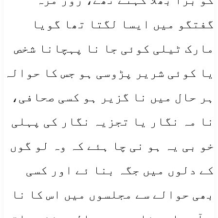
گفتگو میں ایسا لگتا تھا گویا
مارک ٹیلی کوئی جا نا پہچانا شخص
یا کوئی شریر پڑوسی ہو جس کا حوالہ
ہر حال میں نا گزیر ہو کسی صحافی،
نا مہ نگار یا تجزیہ نگار کی پہلی
خو بی یہ ہو نی چا ہئے کہ وہ لو گوں
کے دلوں میں جگہ بنا ئے اور کسی
بھی حوالے سے مجلسوں میں اس کا نا