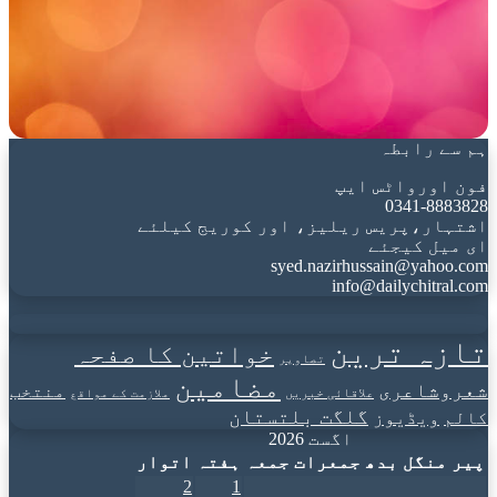
ہم سے رابطہ
فون اورواٹس ایپ
0341-8883828
اشتہار،پریس ریلیز، اور کوریج کیلئے
ای میل کیجئے
syed.nazirhussain@yahoo.com
info@dailychitral.com
تازہ ترین
خواتین کا صفحہ
تصاویر
مضامین
شعروشاعری
منتخب
علاقائی خبریں
ملازمت کے مواقع
گلگت بلتستان
کالم
ویڈیوز
اگست 2026
پیر
منگل
بدھ
جمعرات
جمعہ
ہفتہ
اتوار
2
1