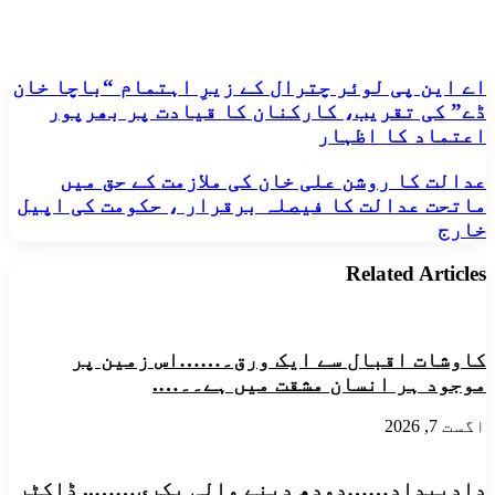
​اے این پی لوئر چترال کے زیرِ اہتمام “باچا خان
اے
ڈے” کی تقریب، کارکنان کا قیادت پر بھرپور
این
اعتماد کا اظہار
پی
لوئر
عدالت
عدالت کا روشن علی خان کی ملازمت کے حق میں
چترال
کا
ماتحت عدالت کا فیصلہ برقرار ، حکومت کی اپیل
کے
روشن
زیرِ
خارج
علی
اہتمام
خان
“باچا
Related Articles
کی
خان
ملازمت
ڈے”
کے
کی
حق
تقریب،
میں
کاوشات اقبال سے ایک ورق۔……اس زمین پر
کارکنان
ماتحت
موجود ہر انسان مشقت میں ہے۔۔….
کا
عدالت
قیادت
کا
پر
اگست 7, 2026
فیصلہ
بھرپور
برقرار
اعتماد
،
کا
​دادبیداد……دودھ دینے والی بکری…….. ڈاکٹر