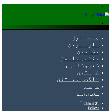
Menu
Search
for
صفحہ اول
تازہ ترین
مضامین
منتخب کالمز
شعروشاعری
خواتین
گلگت بلتستان
موسم
ای پیپر
℃
Chitral
21
Follow