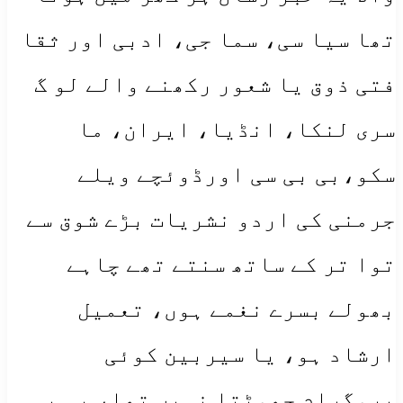
تھا سیا سی، سما جی، ادبی اور ثقا
فتی ذوق یا شعور رکھنے والے لو گ
سری لنکا، انڈیا، ایران، ما
سکو،بی بی سی اورڈوئچے ویلے
جرمنی کی اردو نشریات بڑے شوق سے
توا تر کے ساتھ سنتے تھے چاہے
بھولے بسرے نغمے ہوں، تعمیل
ارشاد ہو، یا سیربین کوئی
پروگرام چھوٹتا نہیں تھا، بی بی