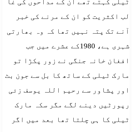
ٹیلی کہتے تھے ان کے مداحوں کی غا
لب اکثریت کو ان کے مرنے کی خبر
آنے تک پتہ نہیں تھا کہ وہ بھارتی
شہری ہے، 1980کے عشرے میں جب
افغان خانہ جنگی نے زور پکڑا تو
مارک ٹیلی کے ساتھ کا بل سے جون بٹ
اور پشاور سے رحیم اللہ یوسف زئی
رپورٹیں دینے لگے مگر سکہ مارک
ٹیلی کا ہی چلتا تھا بعد میں اگر