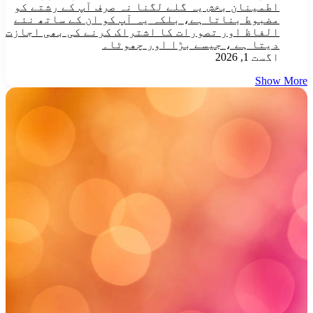
اطمینان بخش یہ گلے لگنا نہ صرف آپ کے رشتے کو
مضبوط بناتا ہے، بلکہ یہ آپ کو ان کے ساتھ نئے
الفاظ اور تصورات کا اشتراک کرنے کی بھی اجازت
دیتا ہے ، جیسے بڑا اور چھوٹا۔
اگست 1, 2026
Show More