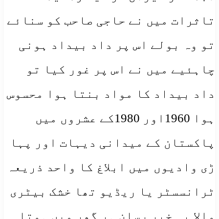
تاثرات میں نے حاجی صاحب کو سنائے
تو وہ بولے اس پر داد بیداد ہونی
چاہئیے میں نے اس پر غور کیا تو
داد بیداد کا مواد بنتا ہوا محسوس
ہوا 1960اور 1980کے عشروں میں
پاکستان کے میدانی دیہات اور پہا
ڑی وادیوں میں ابلاغ کا واحد ذریعہ
ٹرانسسٹر یا ریڈیو تھا خشک بیٹری
والا یہ خبر رسان ہر گھر میں ہوتا