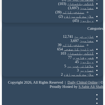
گلگت بلتستان
(103)
مضامین
(3,697)
منتخب کالم
(39)
ملازمت کے مواقع
(2)
ویڈیوز
(45)
Categories
تازہ ترین
12,741
مضامین
3,697
منتخب کالم
39
خواتین کا صفحہ
654
گلگت بلتستان
103
شعروشاعری
77
ویڈیوز
45
علاقائی خبریں
5
تصاویر
3
ملازمت کے مواقع
2
Daily Chitral Online
|
© Copyright 2026, All Rights Reserved |
Proudly Hosted by
S.Sabir Ali Shah
Facebook
X
YouTube