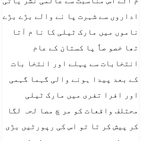
م آئے اس مناسبت سے عالمی نشر یاتی
اداروں سے شہرت پا نے والے بڑے بڑے
ناموں میں مارک ٹیلی کا نا م آتا
تھا خصو صاً پا کستان کے عام
انتخابات سے پہلے اور انتخا بات
کے بعد پیدا ہونے والی گہما گہمی
اور افرا تفری میں مارک ٹیلی
محتلف واقعات کو مر چ مصا لحہ لگا
کر پیش کر تا تو اس کی رپورٹیں بڑی