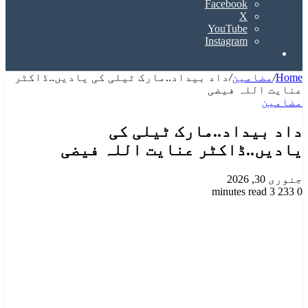
Facebook
X
YouTube
Instagram
Search
for
Home
/
مضامین
/
داد بیداد..مارک ٹیلی کی یادیں..ڈاکٹر
عنایت اللہ فیضی
مضامین
داد بیداد..مارک ٹیلی کی
یادیں..ڈاکٹر عنایت اللہ فیضی
جنوری 30, 2026
3 minutes read
233
0