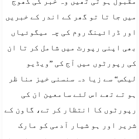
مقبول ہو تی تھیں وہ خبر کی کھوج
میں جا تا تو گھر کے اندر کے خبریں
اور ڈرائینگ روم کی چہ میگوئیاں
بھی اپنی رپورٹ میں شامل کر تا ان
کی رپورٹوں میں آج کی ”ویڈیو
لیکس“ سے زیا دہ سنسنی خیز منا ظر
ہو تے تھے اس لئے سامعین ان کی
رپورٹوں کا انتظار کر تے، گاون کے
شریر اور ہو شیار آدمی کو مارک