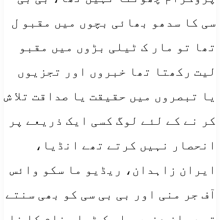
سی کا سدھو بھائی بچوں میں مقبو ل
تھا تو مار ک ٹیلی بڑوں میں مقبو
لیت رکھتا تھا خبروں اور تجزیوں
یا تبصروں میں حقیقت یا صداقت تلا ش
کر نے کے لئے لوگ کسی ایک ذریعے پر
انحصار نہیں کرتے تھے انڈیا،
ایران زاہدان، ریڈیو ما سکو وائس
آف جر منی اور بی بی سی کو بھی سنتے
تھے، ان دنوں مار ک ٹیلی نام کا نا