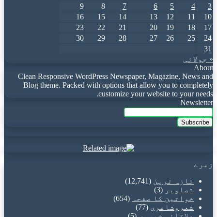
9
8
7
6
5
4
3
16
15
14
13
12
11
10
23
22
21
20
19
18
17
30
29
28
27
26
25
24
31
« جولائی
About
Clean Responsive WordPress Newspaper, Magazine, News and
Blog theme. Packed with options that allow you to completely
customize your website to your needs.
Newsletter
Enter
your
Email
address
زمرے
تازہ ترین
(12,741)
تصاویر
(3)
خواتین کا صفحہ
(654)
شعروشاعری
(77)
علاقائی خبریں
(5)