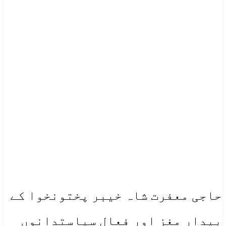
حاجی معفرت شاہ خیبر پختونخوا کے
بیدار مغز اور فعال سیاستدانوں