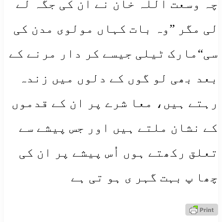
چہ وسعت اللہ خان نے ان کی جگہ لے
لی مگر ”وہ بات کہاں مولوی مدن کی
سی“مارک ٹیلی جیسے کر دار مرنے کے
بعد بھی لو گوں کے دلوں میں زندہ
رہتے ہیں، معا شرے پر ان کے قدموں
کے نشان ملتے ہیں اور جس پیشے سے
تعلق رکھتے ہوں اُس پیشے پر ان کی
چھا پ بہت گہر ی ہو تی ہے