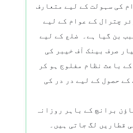
م کی سہولت کے لیے متعارف
ر چترال کے عوام کے لیے
بب بن گیا ہے۔ ضلع کے لیے
ار صرف بینک آف خیبر کی
کے باعث نظام مفلوج ہو کر
کے حصول کے لیے در در کی
ٹاؤن برانچ کے باہر روزانہ
ی قطاریں لگ جاتی ہیں۔