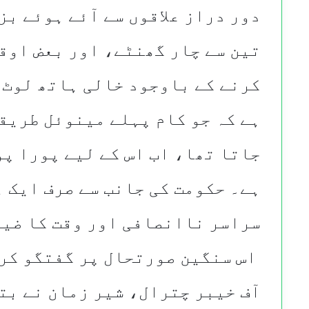
دور دراز علاقوں سے آئے ہوئے ب
تین سے چار گھنٹے، اور بعض اوقا
کرنے کے باوجود خالی ہاتھ لوٹ 
ہے کہ جو کام پہلے مینوئل طریقے
جاتا تھا، اب اس کے لیے پورا پو
ہے۔ حکومت کی جانب سے صرف ایک 
سراسر ناانصافی اور وقت کا ضیا
​ اس سنگین صورتحال پر گفتگو ک
آف خیبر چترال، شیر زمان نے بت