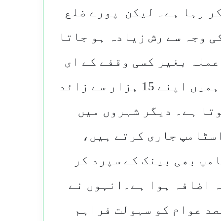
ر رہا ہے۔ لیکن پورے ضلع
ی وجہ سے رش زیادہ ہو جاتا
عملہ بغیر کسی وقفے کے ای
اسٹامپ سروسز دے رہا ہے، جبکہ ہمیں اپنے 15 ہزار سے زائد
تا ہے۔ دیگر شہروں میں
اسٹامپ جاری کرتے ہیں،
ے والا اسٹامپ بھی بینک کے سپرد کر
ہ اضافہ ہوا ہے۔انہوں نے
صد عوام کو سہولت فراہم