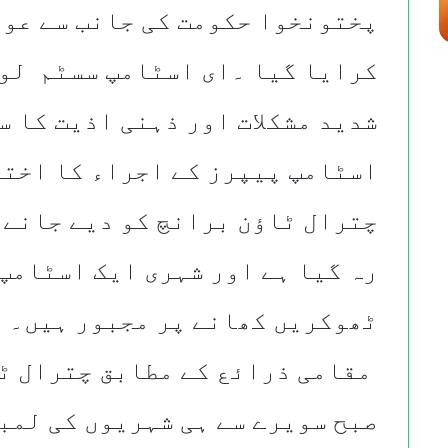
پختونخوا حکومت کی جانب سے عوا
کرایا گیا ۔ای اسٹامپ سسٹم لوئ
شدید مشکلات اور ذہنی اذیت کا س
اسٹامپ پیپرز کے اجراء کا اختی
چترال ٹاؤن برانچ کو دیے جانے 
رہ گیا ہے اور شہری ایک اسٹامپ 
ٹھوکریں کھانے پر مجبور ہیں۔
​ مقامی ذرائع کے مطابق چترال 
صبح سویرے سے ہی شہریوں کی لمب