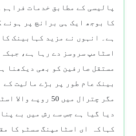
پالیسی کے مطابق خدمات فراہم ک
کا بوجھ ایک ہی برانچ پر ہونے ک
ہے۔ انہوں نے مزید کہابینک کا 
مستقل صارفین کو بھی دیکھنا ہو
بینک عام طور پر بڑے مالیت کے 
مگر چترال میں 50 روپ
دیا گیا ہے جس سے رش میں بے پنا
کہاکہ ای اسٹامپنگ سسٹم کا مق