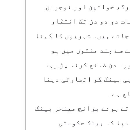
زرگ، خواتین اور نوجوان
ت دو دو دن تک انتظار
جاتے ہیں۔ شہریوں کا کہنا
 سے چند منٹوں میں ہو
را دن ضائع کرنا پڑ رہا
ہی بینک کو اتھارٹی دینا
ع ہے۔
رتے ہوئے برانچ مینجر بینک
ایا کہ بینک حکومتی