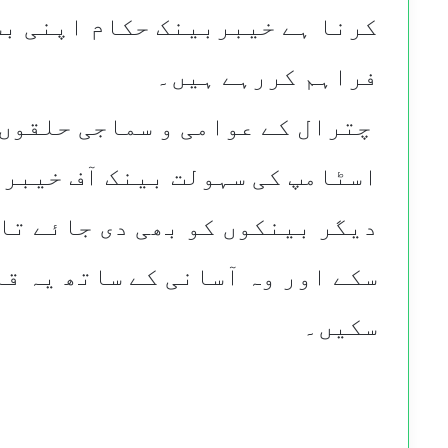
کرنا ہے خیبربینک حکام اپنی ب
فراہم کررہے ہیں۔
​ چترال کے عوامی و سماجی حلقوں
اسٹامپ کی سہولت بینک آف خیبر 
دیگر بینکوں کو بھی دی جائے تا
سکے اور وہ آسانی کے ساتھ یہ ق
سکیں۔