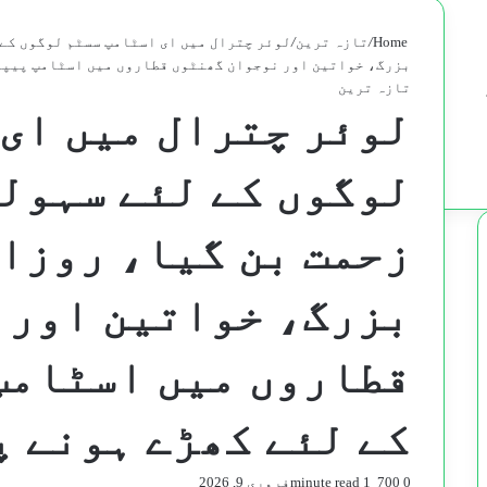
Home
/
تازہ ترین
/
لوئر چترال میں ای اسٹامپ سسٹم لوگوں کے 
بزرگ، خواتین اور نوجوان گھنٹوں قطاروں میں اسٹامپ پیپر
تازہ ترین
لوئر چترال میں ای
لوگوں کے لئے سہولت
زحمت بن گیا، روزا
بزرگ، خواتین اور 
قطاروں میں اسٹامپ
کے لئے کھڑے ہونے 
0
700
1 minute read
فروری 9, 2026