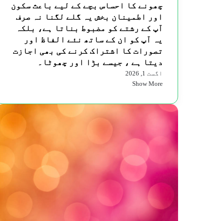
چھونے کا احساس بچے کے لیے باعث سکون
اور اطمینان بخش یہ گلے لگنا نہ صرف
آپ کے رشتے کو مضبوط بناتا ہے، بلکہ
یہ آپ کو ان کے ساتھ نئے الفاظ اور
تصورات کا اشتراک کرنے کی بھی اجازت
دیتا ہے ، جیسے بڑا اور چھوٹا۔
اگست 1, 2026
Show More