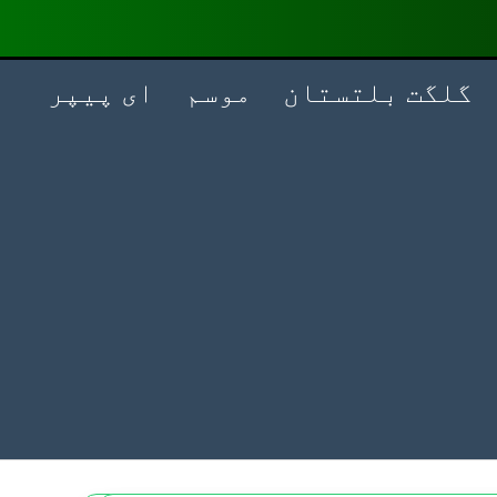
گلگت بلتستان
موسم
ای پیپر