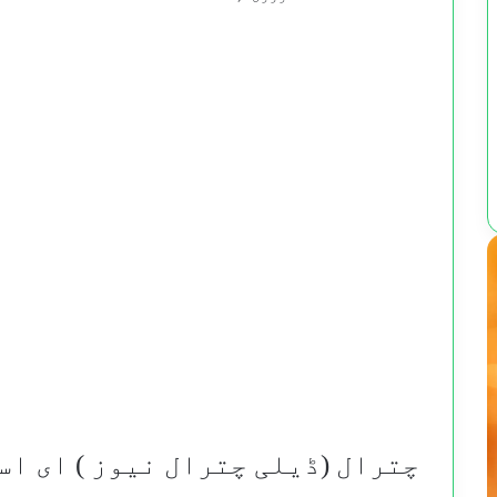
Odnoklassniki
VKontakte
Pinterest
Pocket
LinkedIn
Facebook
Reddit
Tumblr
X
چترال (ڈیلی چترال نیوز ) ای ا