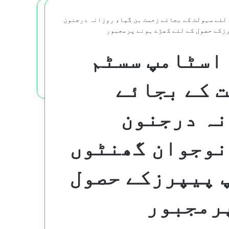
لئے سہولت کے بجائے زحمت بن گیا، روزانہ درجنون
زکے حصول کے لئے کھڑے ہونے پرمجبور
 اسٹامپ سسٹم
 کے بجائے
نہ درجنون
نوجوان گھنٹوں
 پیپرزکے حصول
پرمجبور