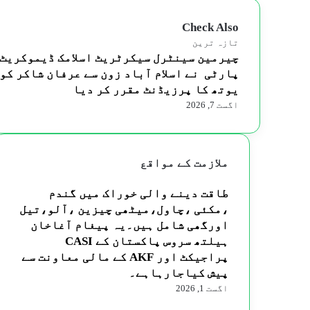
Check Also
Close
تازہ ترین
چیرمین سینٹرل سیکرٹریٹ اسلامک ڈیموکریٹ
پارٹی نے اسلام آباد زون سے عرفان شاکر کو
یوتھ کا پرزیڈنٹ مقرر کر دیا
اگست 7, 2026
ملازمت کے مواقع
طاقت دینے والی خوراک میں گندم
،مکئی ،چاول،میٹھی چیزین ،آلو،تیل
اورگھی شامل ہیں۔یہ پیغام آغاخان
ہیلتھ سروس پاکستان کے CASI
پراجیکٹ اور AKF کے مالی معاونت سے
پیش کیاجارہاہے۔
اگست 1, 2026