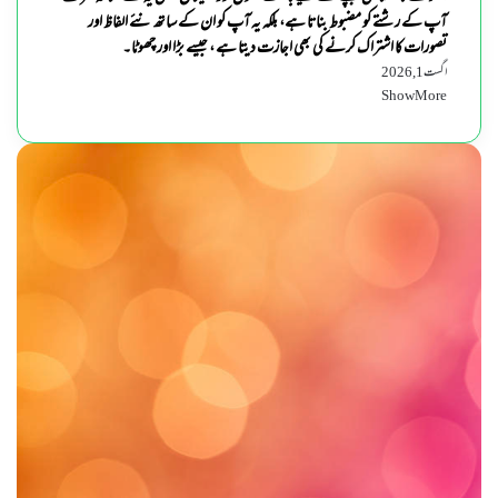
آپ کے رشتے کو مضبوط بناتا ہے، بلکہ یہ آپ کو ان کے ساتھ نئے الفاظ اور
تصورات کا اشتراک کرنے کی بھی اجازت دیتا ہے ، جیسے بڑا اور چھوٹا۔
اگست 1, 2026
Show More