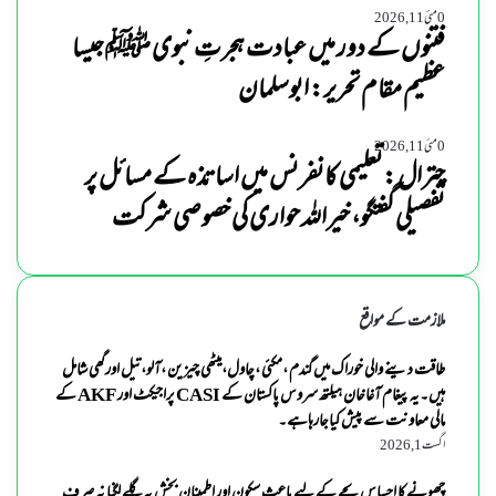
0
مئی 11, 2026
فتنوں کے دور میں عبادت ہجرتِ نبوی ﷺ جیسا
عظیم مقام تحریر: ابوسلمان
0
مئی 11, 2026
چترال :تعلیمی کانفرنس میں اساتذہ کے مسائل پر
تفصیلی گفتگو، خیراللہ حواری کی خصوصی شرکت
ملازمت کے مواقع
طاقت دینے والی خوراک میں گندم ،مکئی ،چاول،میٹھی چیزین ،آلو،تیل اورگھی شامل
ہیں۔یہ پیغام آغاخان ہیلتھ سروس پاکستان کے CASI پراجیکٹ اور AKF کے
مالی معاونت سے پیش کیاجارہاہے۔
اگست 1, 2026
چھونے کا احساس بچے کے لیے باعث سکون اور اطمینان بخش یہ گلے لگنا نہ صرف