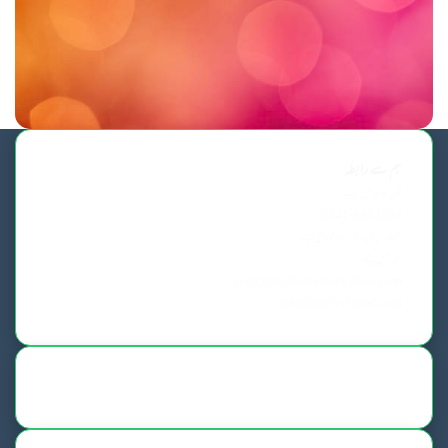
ہم سے رابطہ
فون اورواٹس ایپ
0341-8883828
اشتہار،پریس ریلیز، اور کوریج کیلئے
ای میل کیجئے
syed.nazirhussain@yahoo.com
info@dailychitral.com