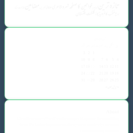
تازہ ترین
مضامین
خواتین کا صفحہ
شعروشاعری
علاقائی خبریں
تصاویر
ملازمت کے
گلگت بلتستان
منتخب کالم
ویڈیوز
مواقع
مئی 2026
پیر
منگل
بدھ
جمعرات
جمعہ
ہفتہ
اتوار
3
2
1
10
9
8
7
6
5
4
17
16
15
14
13
12
11
24
23
22
21
20
19
18
31
30
29
28
27
26
25
« اپریل
جون »
About
Clean Responsive WordPress Newspaper, Magazine, News and Blog
theme. Packed with options that allow you to completely customize
your website to your needs.