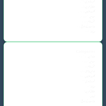
شعروشاعری
(77)
علاقائی خبریں
(5)
گلگت بلتستان
(103)
مضامین
(3,697)
منتخب کالم
(39)
ملازمت کے مواقع
(2)
ویڈیوز
(45)
Categories
تازہ ترین
12,741
مضامین
3,697
منتخب کالم
39
خواتین کا صفحہ
654
گلگت بلتستان
103
شعروشاعری
77
ویڈیوز
45
علاقائی خبریں
5
تصاویر
3
ملازمت کے مواقع
2