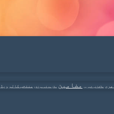
مضامین
عری
منتخب کالم
ویڈی
علاقائی خبریں
ملازمت کے مواقع