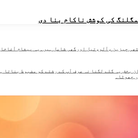
گلنگ کی کوشش ناکام بنا دی
 بخش یہ گلے لگنا نہ صرف آپ کے رشتے کو مضبوط بناتا ہے
ر چھوٹا۔