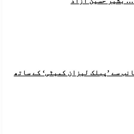
… بشیر حسین آزاد
انب سے ’پبلک لیزان کمیٹی‘ کے ساتھ