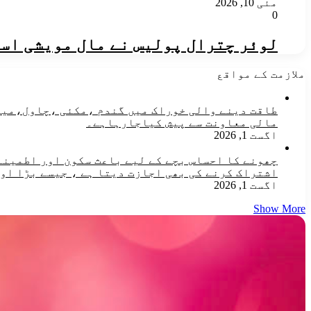
مئی 10, 2026
0
لوئر چترال پولیس نے مال مویشی اسم
ملازمت کے مواقع
مالی معاونت سے پیش کیاجارہاہے۔
اگست 1, 2026
چھونے کا احساس بچے کے لیے باعث سکون اور اطمینان
اشتراک کرنے کی بھی اجازت دیتا ہے ، جیسے بڑا او
اگست 1, 2026
Show More