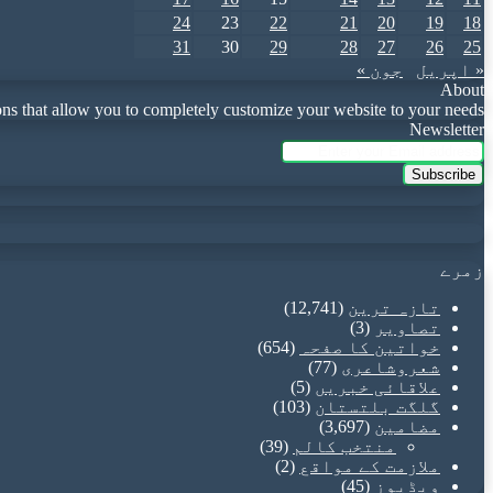
24
23
22
21
20
19
18
31
30
29
28
27
26
25
« اپریل
جون »
About
that allow you to completely customize your website to your needs.
Newsletter
Enter
your
Email
address
زمرے
تازہ ترین
(12,741)
تصاویر
(3)
خواتین کا صفحہ
(654)
شعروشاعری
(77)
علاقائی خبریں
(5)
گلگت بلتستان
(103)
مضامین
(3,697)
منتخب کالم
(39)
ملازمت کے مواقع
(2)
ویڈیوز
(45)