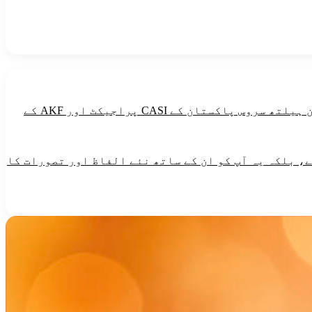
طاقت دینے والی خوراک میں گندم ،مکئی ،چاول،میٹھی چیزین ،آلو،تیل اورگھی شامل ہیں۔یہ پیغام آغاخان ہیلتھ سروس پاکستان کے CASI پراجیکٹ اور AKF کے
، بلکہ یہ آپ کو ان کے ساتھ نئے الفاظ اور تصورات کا