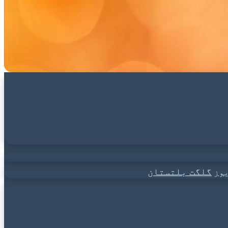
گلگت بلتستان
وز