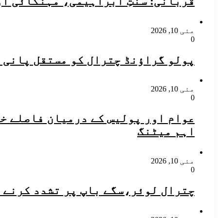
قربانی: سنتِ ابراہیمی، مہنگائی ا
مئی 10, 2026
0
پولو گراؤنڈ چترال کو مستقل پانی 
مئی 10, 2026
0
​عوام اور پولیس کے درمیان فاصلے خ
اہم میٹنگ
مئی 10, 2026
0
چترال لوئر،سگے باپ پر تشدد کرنے و