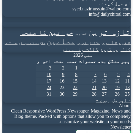
ای میل کیجئے
syed.nazirhussain@yahoo.com
info@dailychitral.com
تازہ ترین
خواتین کا صفحہ
تصاویر
مضامین
شعروشاعری
منتخب
علاقائی خبریں
ملازمت کے مواقع
گلگت بلتستان
کالم
ویڈیوز
مئی 2026
پیر
منگل
بدھ
جمعرات
جمعہ
ہفتہ
اتوار
3
2
1
10
9
8
7
6
5
4
17
16
15
14
13
12
11
24
23
22
21
20
19
18
31
30
29
28
27
26
25
« اپریل
جون »
About
Clean Responsive WordPress Newspaper, Magazine, News and
Blog theme. Packed with options that allow you to completely
customize your website to your needs.
Newsletter
Enter