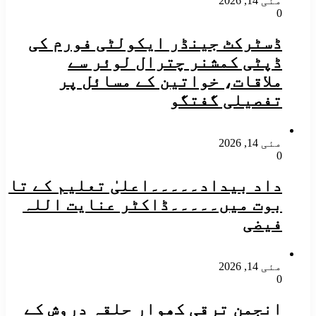
مئی 14, 2026
0
ڈسٹرکٹ جینڈر ایکولٹی فورم کی
ڈپٹی کمشنر چترال لوئر سے
ملاقات، خواتین کے مسائل پر
تفصیلی گفتگو
مئی 14, 2026
0
داد بیداد۔۔۔۔۔اعلیٰ تعلیم کے تا
بوت میں۔۔۔۔۔ڈاکٹر عنایت اللہ
فیضی
مئی 14, 2026
0
انجمن ترقی کھوار حلقہ دروش کے