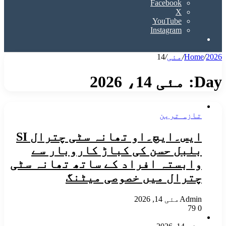
Facebook
X
YouTube
Instagram
Search
for
2026
/
Home
/
مئی
/
14
Day:
مئی 14، 2026
تازہ ترین
ایس۔ایچ۔او تھانہ سٹی چترال SI
بلبل حسن کی کباڑ کاروبار سے
وابستہ افراد کے ساتھ تھانہ سٹی
چترال میں خصوصی میٹنگ
Admin
مئی 14, 2026
79
0