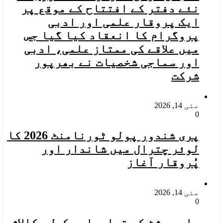
نئے دفتر کے افتتاح کے موقع پر
ایک پروقار علمی اور ادبی
پروگرام کا انعقاد کیا گیا جس
میں علاقے کی ممتاز علمی، ادبی
اور سماجی شخصیات نے بھرپور
شرکت
مئی 14, 2026
0
پری شندور پولو ٹورنامنٹ 2026 کا
لوئر چترال میں شاندار اور
پُروقار آغاز
مئی 14, 2026
0
چلم جوشٹ کی تیاریاں مکمل، کالاش