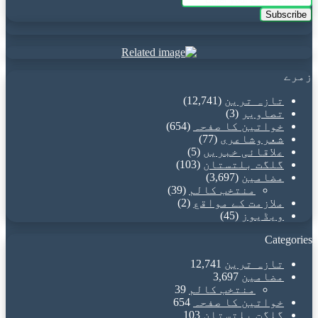
your
Email
address
زمرے
تازہ ترین
(12,741)
تصاویر
(3)
خواتین کا صفحہ
(654)
شعروشاعری
(77)
علاقائی خبریں
(5)
گلگت بلتستان
(103)
مضامین
(3,697)
منتخب کالم
(39)
ملازمت کے مواقع
(2)
ویڈیوز
(45)
Categories
تازہ ترین
12,741
مضامین
3,697
منتخب کالم
39
خواتین کا صفحہ
654
گلگت بلتستان
103