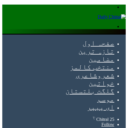
Menu
Search
for
صفحہ اول
تازہ ترین
مضامین
منتخب کالمز
شعروشاعری
خواتین
گلگت بلتستان
موسم
ای پیپر
℃
Chitral
25
Follow