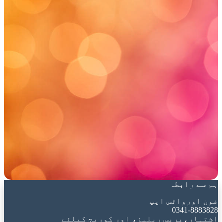
ہم سے رابطہ
فون اورواٹس ایپ
0341-8883828
اشتہار،پریس ریلیز، اور کوریج کیلئے