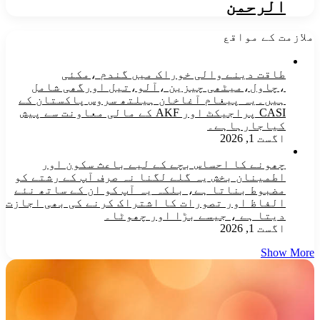
الرحمن
ملازمت کے مواقع
طاقت دینے والی خوراک میں گندم ،مکئی
،چاول،میٹھی چیزین ،آلو،تیل اورگھی شامل
ہیں۔یہ پیغام آغاخان ہیلتھ سروس پاکستان کے
CASI پراجیکٹ اور AKF کے مالی معاونت سے پیش
کیاجارہاہے۔
اگست 1, 2026
چھونے کا احساس بچے کے لیے باعث سکون اور
اطمینان بخش یہ گلے لگنا نہ صرف آپ کے رشتے کو
مضبوط بناتا ہے، بلکہ یہ آپ کو ان کے ساتھ نئے
الفاظ اور تصورات کا اشتراک کرنے کی بھی اجازت
دیتا ہے ، جیسے بڑا اور چھوٹا۔
اگست 1, 2026
Show More