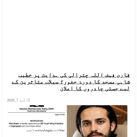
ت
ا
 فیض اللہ چترالی کی ہدایت پر خطیب
 مسجد کا دورۂ جغور؛ سیلاب متاثرین کے
جستی چادروں کا اعلان
اگست 7, 2026