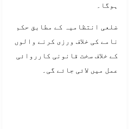
گا۔
لعی انتظامیہ کے مطابق حکم
مے کی خلاف ورزی کرنے والوں
 خلاف سخت قانونی کارروائی
ل میں لائی جائے گی۔