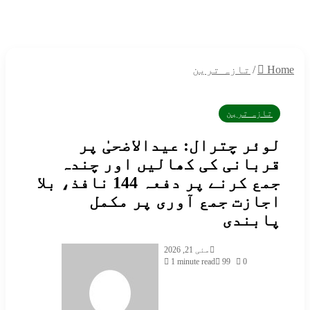
H
/
تازہ ترین
تازہ ترین
وئر چترال: عیدالاضحیٰ پر
ربانی کی کھالیں اور چندہ
جمع کرنے پر دفعہ 144 نافذ، بلا
جازت جمع آوری پر مکمل
ابندی
Send
مئی 21, 2026
an
1 minute read
99
0
email