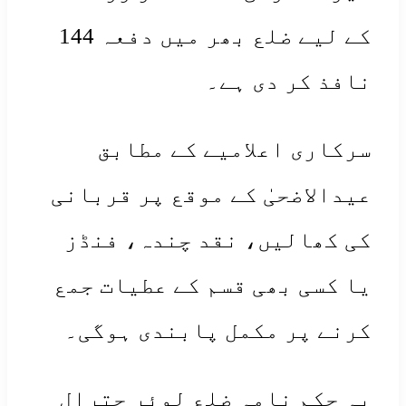
کے لیے ضلع بھر میں دفعہ 144
فذ کر دی ہے۔
رکاری اعلامیے کے مطابق
دالاضحیٰ کے موقع پر قربانی
 کھالیں، نقد چندہ، فنڈز
 کسی بھی قسم کے عطیات جمع
نے پر مکمل پابندی ہوگی۔
ہ حکم نامہ ضلع لوئر چترال