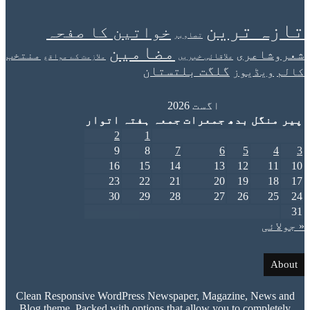
ہ ترین
خواتین کا صفحہ
تصاویر
مضامین
اعری
منتخب
علاقائی خبریں
ملازمت کے مواقع
گلگت بلتستان
یڈیوز
اگست 2026
نگل
بدھ
جمعرات
جمعہ
ہفتہ
اتوار
2
1
9
8
7
6
5
16
15
14
13
12
23
22
21
20
19
30
29
28
27
26
ئی
Clean Responsive WordPress Newspaper, Magazine, New
Blog theme. Packed with options that allow you to comple