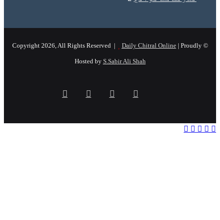
Daily Chitral Online
| Prou
Hosted by
S.Sabir Ali Shah
Instagram
YouTube
Facebook
X
Facebook
Viber
Whats
Te