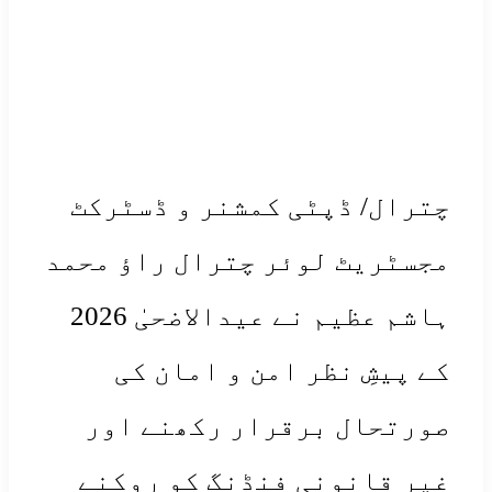
رال/ ڈپٹی کمشنر و ڈسٹرکٹ
سٹریٹ لوئر چترال راؤ محمد
ہاشم عظیم نے عیدالاضحیٰ 2026
 پیشِ نظر امن و امان کی
رتحال برقرار رکھنے اور
ر قانونی فنڈنگ کو روکنے