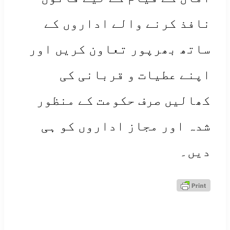
فذ کرنے والے اداروں کے
تھ بھرپور تعاون کریں اور
نے عطیات و قربانی کی
الیں صرف حکومت کے منظور
ہ اور مجاز اداروں کو ہی
ں۔