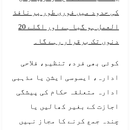
 حدود میں فوری طور پر نافذ
العمل ہو گیا ہے اور اگلے 20
وں تک برقرار رہے گا۔
وئی بھی فرد، تنظیم، فلاحی
ارہ، ایسوسی ایشن یا مذہبی
ارہ متعلقہ حکام کی پیشگی
ازت کے بغیر کھالیں یا
دہ جمع کرنے کا مجاز نہیں