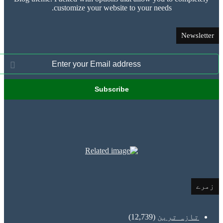
customize your website to your needs.
News
ازہ ترین
(12,739)