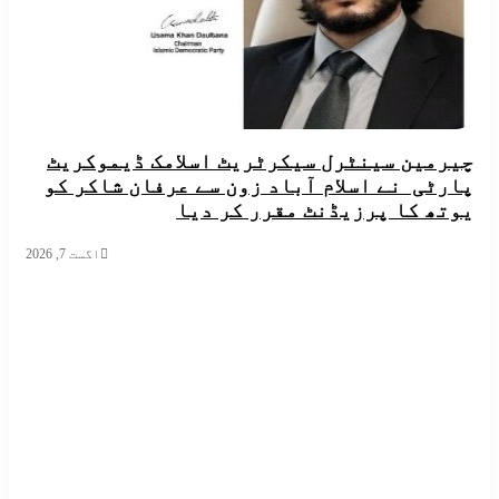
ین سینٹرل سیکرٹریٹ اسلامک ڈیموکریٹ
ی نے اسلام آباد زون سے عرفان شاکر کو
 کا پرزیڈنٹ مقرر کر دیا
اگست 7, 2026