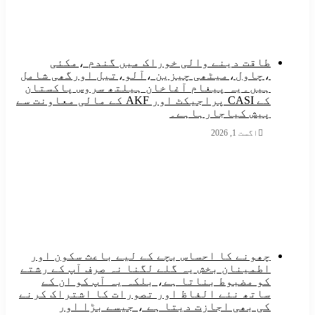
طاقت دینے والی خوراک میں گندم ،مکئی
،چاول،میٹھی چیزین ،آلو،تیل اورگھی شامل
ہیں۔یہ پیغام آغاخان ہیلتھ سروس پاکستان
کے CASI پراجیکٹ اور AKF کے مالی معاونت سے
پیش کیاجارہاہے۔
اگست 1, 2026
چھونے کا احساس بچے کے لیے باعث سکون اور
اطمینان بخش یہ گلے لگنا نہ صرف آپ کے رشتے
کو مضبوط بناتا ہے، بلکہ یہ آپ کو ان کے
ساتھ نئے الفاظ اور تصورات کا اشتراک کرنے
کی بھی اجازت دیتا ہے ، جیسے بڑا اور