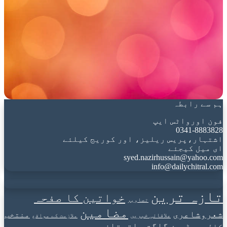
ہم سے رابطہ
فون اورواٹس ایپ
0341-8883828
اشتہار،پریس ریلیز، اور کوریج کیلئے
ای میل کیجئے
syed.nazirhussain@yahoo.com
info@dailychitral.com
تازہ ترین
خواتین کا صفحہ
تصاویر
مضامین
شعروشاعری
منتخب
علاقائی خبریں
ملازمت کے مواقع
گلگت بلتستان
کالم
ویڈیوز