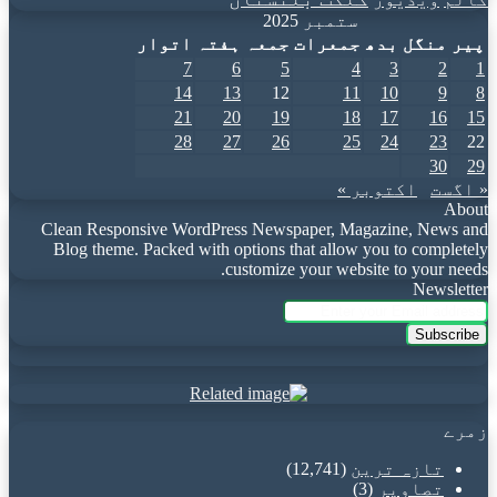
ستمبر 2025
پیر
منگل
بدھ
جمعرات
جمعہ
ہفتہ
اتوار
7
6
5
4
3
2
1
14
13
12
11
10
9
8
21
20
19
18
17
16
15
28
27
26
25
24
23
22
30
29
« اگست
اکتوبر »
About
Clean Responsive WordPress Newspaper, Magazine, News and
Blog theme. Packed with options that allow you to completely
customize your website to your needs.
Newsletter
Enter
your
Email
address
زمرے
تازہ ترین
(12,741)
تصاویر
(3)