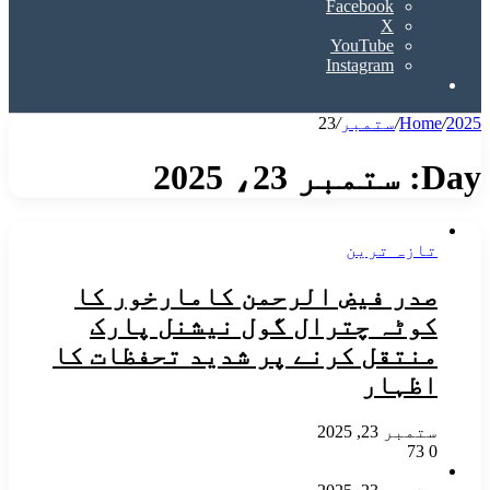
Facebook
X
YouTube
Instagram
Search
for
2025
/
Home
/
ستمبر
/
23
Day:
ستمبر 23، 2025
تازہ ترین
صدر فیض الرحمن کامارخور کا
کوٹہ چترال گول نیشنل پارک
منتقل کرنے پر شدید تحفظات کا
اظہار
ستمبر 23, 2025
73
0