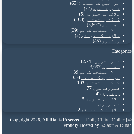
خواتین کا صفحہ
(654)
شعروشاعری
(77)
علاقائی خبریں
(5)
گلگت بلتستان
(103)
مضامین
(3,697)
منتخب کالم
(39)
ملازمت کے مواقع
(2)
ویڈیوز
(45)
Categories
تازہ ترین
12,741
مضامین
3,697
منتخب کالم
39
خواتین کا صفحہ
654
گلگت بلتستان
103
شعروشاعری
77
ویڈیوز
45
علاقائی خبریں
5
تصاویر
3
ملازمت کے مواقع
2
Daily Chitral Online
|
© Copyright 2026, All Rights Reserved |
Proudly Hosted by
S.Sabir Ali Shah