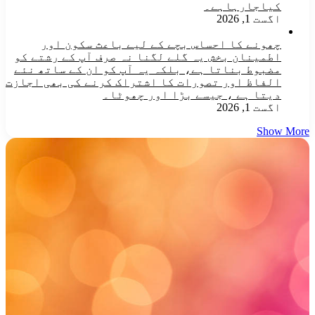
کیاجارہاہے۔
اگست 1, 2026
چھونے کا احساس بچے کے لیے باعث سکون اور
اطمینان بخش یہ گلے لگنا نہ صرف آپ کے رشتے کو
مضبوط بناتا ہے، بلکہ یہ آپ کو ان کے ساتھ نئے
الفاظ اور تصورات کا اشتراک کرنے کی بھی اجازت
دیتا ہے ، جیسے بڑا اور چھوٹا۔
اگست 1, 2026
Show More