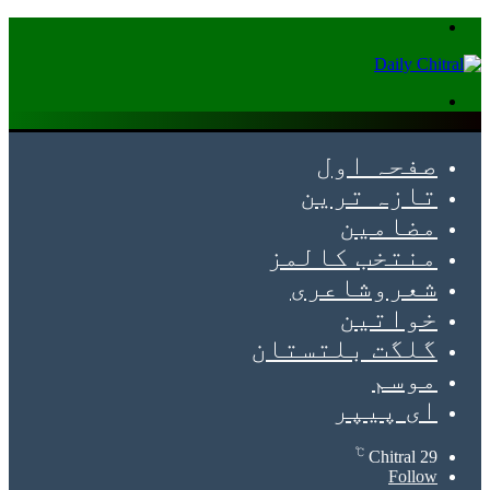
Menu
Search
for
صفحہ اول
تازہ ترین
مضامین
منتخب کالمز
شعروشاعری
خواتین
گلگت بلتستان
موسم
ای پیپر
℃
Chitral
29
Follow