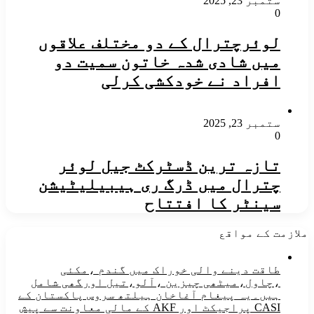
ستمبر 23, 2025
0
لوئرچترال کے دو مختلف علاقوں
میں شادی شدہ خاتون سمیت دو
افراد نے خودکشی کرلی
ستمبر 23, 2025
0
تازہ ترین ڈسٹرکٹ جیل لوئر
چترال میں ڈرگ ری ہیبیلیٹیشن
سینٹر کا افتتاح
ملازمت کے مواقع
طاقت دینے والی خوراک میں گندم ،مکئی
،چاول،میٹھی چیزین ،آلو،تیل اورگھی شامل
ہیں۔یہ پیغام آغاخان ہیلتھ سروس پاکستان کے
CASI پراجیکٹ اور AKF کے مالی معاونت سے پیش