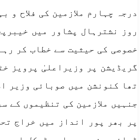
درجہ چہارم ملازمین کی فلاح و ب
روز نشترہال پشاور میں خیبرپخت
خصوصی کی حیثیت سے خطاب کر رہے 
گریڈیشن پر وزیراعلیٰ پرویز خٹ
تھا کنونشن میں صوبائی وزیر اط
جنہیں ملازمین کی تنظیموں کے س
پر بھر پور انداز میں خراج تحس
ڈرائیورز و پیرا میڈیکل ایسوسی