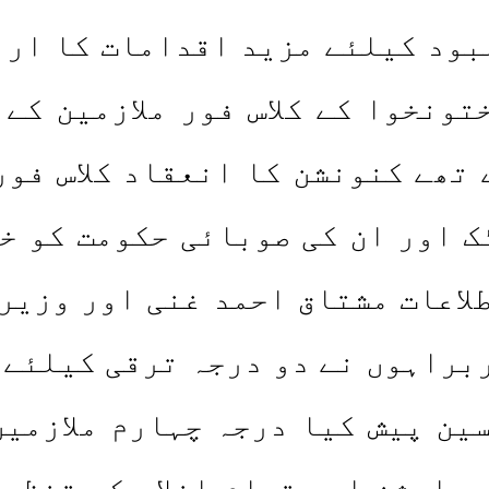
ہبود کیلئے مزید اقدامات کا ار
ونخوا کے کلاس فور ملازمین کے
تھے کنونشن کا انعقاد کلاس فور
ک اور ان کی صوبائی حکومت کو خ
لاعات مشتاق احمد غنی اور وزیر
ربراہوں نے دو درجہ ترقی کیلئے 
ین پیش کیا درجہ چہارم ملازمی
 ایشن اور تمام اضلاع کی تنظی