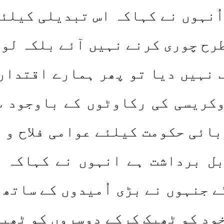
اُنہوں نے کہاکہ اس تبدیلی کیلئ
رح چوری کرنے نہیں آئے بلکہ لوگ
 نہیں دیا تو پھر ہمارے اقتدار
کریسی کی رکاوٹوں کے باوجود س
ائی حکومت کیلئے عوامی فلاح و 
ل برداشت ہے انہوں نے کہاکہ ا
 جنہوں نے بڑی اُمیدوں کے ساتھ 
خود کو ٹھیک کرکے دوسروں کو ٹھیک