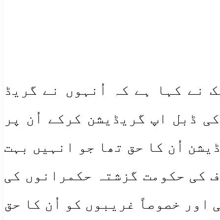
 نے کہا ہے کہ اُنہوں نے گریڈ
کی ڈبل اپ گریڈیشن کرکے اُن پر
شن اُن کا حق تھا جو انہیں بہت
ف کی حکومت گزشتہ حکمرانوں کی
اور خصوصاً غریبوں کو اُن کا حق