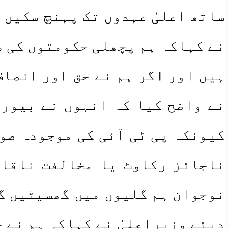
ساتھ اعلیٰ عہدوں تک پہنچ سکیں 
نے کہاکہ ہم پچھلی حکومتوں کی ط
ہیں اور اگر ہم نے حق اور انصاف
نے واضح کیا کہ انہوں نے بیورو
کیونکہ پی ٹی آئی کی موجودہ صوب
ناجائز رکاوٹ یا مخالفت ناقاب
نوجوان ہم گلیوں میں گھسیٹیں گے
دیئے وزیراعلیٰ نے کہاکہ ہم نے 