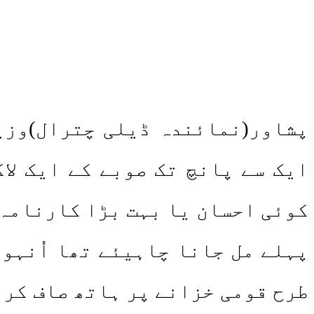
پشاور(نمائندہ ڈیلی چترال)وزیر
ایک سے پانچ تک صوبے کے ایک لاک
کوئی احسان یا بہت بڑا کارنامہ 
پہلے مل جانا چاہیئے تھا اُنہو
طرح قومی خزانے پر ہاتھ صاف کرنے