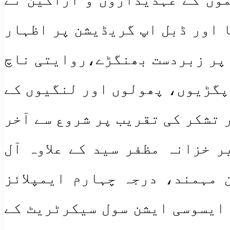
ا اور ڈبل اپ گریڈیشن پر اظہار
 پر زبردست بھنگڑے،روایتی ناچ
پگڑیوں، پھولوں اور لنگیوں کے
 تشکر کی تقریب پر شروع سے آخر
 خزانہ مظفر سید کے علاوہ آل
 مہمند، درجہ چہارم ایمپلائز
ایسوسی ایشن سول سیکرٹریٹ کے