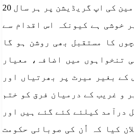
اور انصاف دینے کیلئے آئی ہے اور گریڈ ایک سے 15 تک سرکاری ملازمین کی اپ گریڈیشن پر ہر سال 20
ر خوشی ہے کیونکہ اس اقدام سے
چوں کا مستقبل بھی روشن ہو گا
کی تنخواہوں میں اضافہ، معیار
 کے بغیر میرٹ پر بھرتیاں اور
 و غریب کے درمیان فرق کو ختم
ل درآمد کیلئے کئے گئے ہیں اور
ان کیا کہ اُن کی صوبائی حکومت