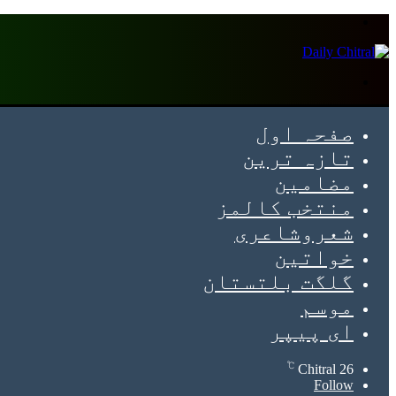
Menu
Search
for
صفحہ اول
تازہ ترین
مضامین
منتخب کالمز
شعروشاعری
خواتین
گلگت بلتستان
موسم
ای پیپر
℃
Chitral
26
Follow