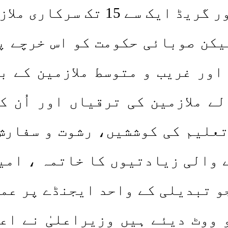
یکن صوبائی حکومت کو اس خرچے پ
اور غریب و متوسط ملازمین کے ب
ے ملازمین کی ترقیاں اور اُن 
علیم کی کوششیں، رشوت و سفارش
 والی زیادتیوں کا خاتمہ ، امیر
جو تبدیلی کے واحد ایجنڈے پر عم
ووٹ دیئے ہیں وزیراعلیٰ نے اعل