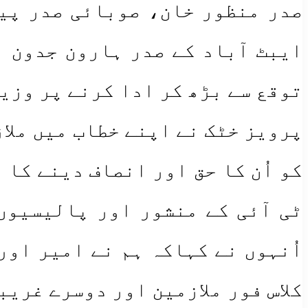
صدر منظور خان، صوبائی صدر پی
ایبٹ آباد کے صدر ہارون جدون ن
توقع سے بڑھ کر ادا کرنے پر وزی
پرویز خٹک نے اپنے خطاب میں ملا
کو اُن کا حق اور انصاف دینے کا
ٹی آئی کے منشور اور پالیسیوں
اُنہوں نے کہاکہ ہم نے امیر اور
کلاس فور ملازمین اور دوسرے غریب