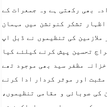
ادہ بھی رکھتی ہے وہ جمعرات کے
 اظہار تشکر کنونشن میں مہمان
 ملازمین کی تنظیموں نے ڈبل اپ
راج تحسین پیش کرنے کیلئے کیا
خزانہ مظفر سید بھی موجود تھے
مثبت اور موثر کردار ادا کرنے
ن کی صوبائی و مقامی تنظیموں،
موں کے عہدیداروں و اراکین نے