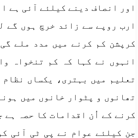
ارب روپے سے زائد خرچ ہوں گے ل
کرپشن کم کرنے میں مدد ملے گی 
انہوں نے کہا کہ کم تنخواہ وال
تعلیم میں بہتری، یکساں نظام ت
تھانوں و پٹوار خانوں میں ہونے
کرنے کے اُن اقدامات کا حصہ ہے 
جن کیلئے عوام نے پی ٹی آئی کو 