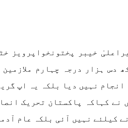
اعلیٰ خیبر پختونخواپرویز خٹک
ھ دس ہزار درجہ چہارم ملازمین 
انجام نہیں دیا بلکہ یہ اپ گریڈی
ں نے کہاکہ پاکستان تحریک انصا
 کیلئے نہیں آئی بلکہ عام آدمی 