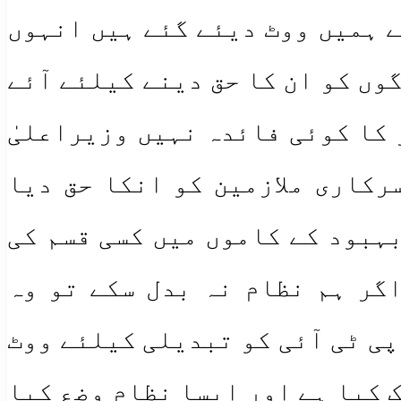
ے ہمیں ووٹ دیئے گئے ہیں انہوں
وں کو ان کا حق دینے کیلئے آئے
 کا کوئی فائدہ نہیں وزیراعلیٰ
رکاری ملازمین کو انکا حق دیا
بہبود کے کاموں میں کسی قسم کی
گر ہم نظام نہ بدل سکے تو وہ
پی ٹی آئی کو تبدیلی کیلئے ووٹ
 کیا ہے اور ایسا نظام وضع کیا