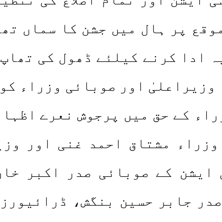
وقع پر ہال میں جشن کا سماں تھ
ہ ادا کرنے کیلئے ڈھول کی تھاپ
 وزیراعلیٰ اور صوبائی وزراء کو
راء کے حق میں پرجوش نعرے اظہار
وزراء مشتاق احمد غنی اور وزیر
ایشن کے صوبائی صدر اکبر خان
صدر جابر حسین بنگش، ڈرائیورز 