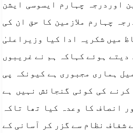
ن اوردرجہ چہارم ایسوسی ایشن
جہ چہارم ملازمین کا حق ان کی
ظ میں شکریہ ادا کیا وزیراعلیٰ
 دیتے ہوئے کہاکہ ہم نے غریبوں
میل ہماری مجبوری ہے کیونکہ پی
کرنے کی کوئی گنجائش نہیں ہے
ور انصاف کا وعدہ کیا تھا تاکہ
ے شفاف نظام سے گزر کر آسانی کے