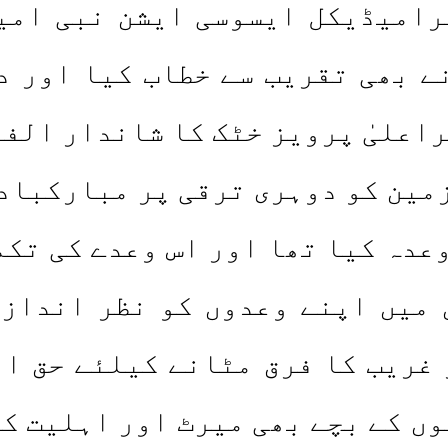
رامیڈیکل ایسوسی ایشن نبی امی
ے بھی تقریب سے خطاب کیا اور در
راعلیٰ پرویز خٹک کا شاندار الفا
زمین کو دوہری ترقی پر مبارکباد
 وعدہ کیا تھا اور اس وعدے کی تک
 میں اپنے وعدوں کو نظر انداز 
 غریب کا فرق مٹانے کیلئے حق ا
وں کے بچے بھی میرٹ اور اہلیت ک