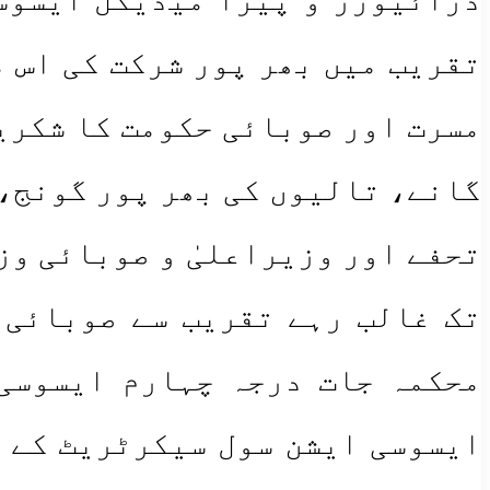
تقریب میں بھر پور شرکت کی اس م
مسرت اور صوبائی حکومت کا شکری
گانے، تالیوں کی بھر پور گونج،
تحفے اور وزیراعلیٰ و صوبائی وز
تک غالب رہے تقریب سے صوبائی 
محکمہ جات درجہ چہارم ایسوسی 
ایسوسی ایشن سول سیکرٹریٹ کے 