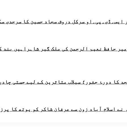
 ایس۔ڈی۔پی۔او سرکل دروش سجاد حسین کا سرحدی سک
امیر حافظ نعیم الرحمن کی ملک گیر شاہراہیں بند ک
 کا دورۂ جغور؛ سیلاب متاثرین کے لیے جستی چادرو
ے اسلام آباد زون سے عرفان شاکر کو یوتھ کا پرز