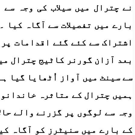
نے چترال میں سیلاب کی وجہ سے
بارے میں تفصیلات سے آگاہ کیا ۔
اشتراک سے کئے گئے اقدامات پر 
بعد آزان گورنر کاٹیج چترال میں
سے سینٹ میں آواز اُٹھایا گیا ہے
ہمیں چترال کے متاثرہ خاندانوں 
وجہ سے لوگوں پر گزرنے والے حال
کے بارے میں سنیٹرز کو آگاہ کی