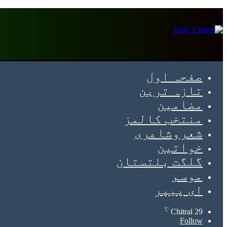
Menu
Search
for
صفحہ اول
تازہ ترین
مضامین
منتخب کالمز
شعروشاعری
خواتین
گلگت بلتستان
موسم
ای پیپر
℃
Chitral
29
Follow