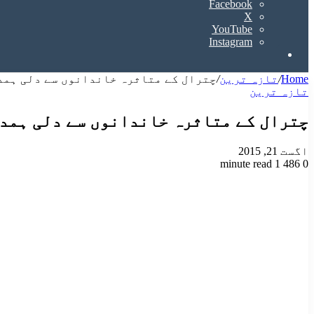
Facebook
X
YouTube
Instagram
Search
for
Home
/
تازہ ترین
/
چترال کے متاثرہ خاندانوں سے دلی ہمد
تازہ ترین
چترال کے متاثرہ خاندانوں سے دلی ہمد
اگست 21, 2015
1 minute read
486
0
Odnoklassniki
VKontakte
Facebook
LinkedIn
Pinterest
Tumblr
Pocket
Reddit
X