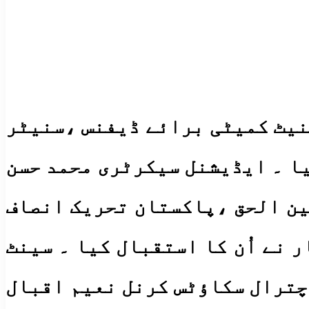
نیٹ کمیٹی برائے ڈیفنس ،سنیٹر
یا ۔ ایڈیشنل سیکرٹری محمد حسن
مین الحق ،پاکستان تحریک انصاف
 نے اُن کا استقبال کیا ۔ سینٹ
چترال سکاؤٹس کرنل نعیم اقبال