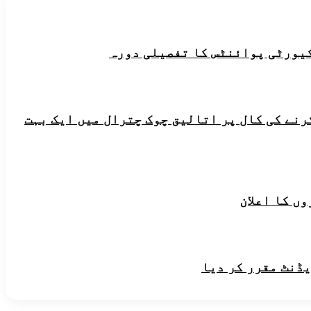
یورٹی پوائنٹس کا تفصیلی دورہ
رنے کی کال پر اتالیق چوک چترال میں ایک بہت
ں کا اعلان
یڈنٹ مقرر کر دیا