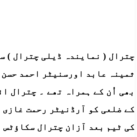
چترال ( نمایندہ ڈیلی چترال ) 
ثمینہ عابد اورسنیٹر احمد حسن ن
بھی اُن کے ہمراہ تھے ۔ چترال ا
کے ضلعی کو آرڈنیٹر رحمت غازی ،
کی ٹیم بعد آزان چترال سکاؤٹس 