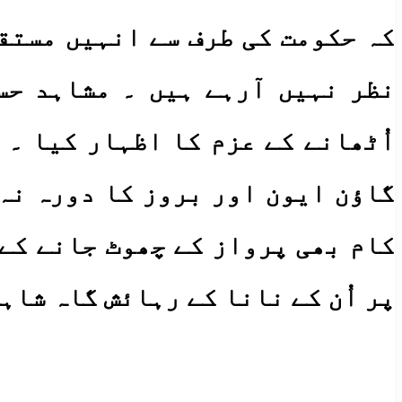
کہ حکومت کی طرف سے انہیں مستق
نظر نہیں آرہے ہیں ۔ مشاہد حس
اُٹھانے کے عزم کا اظہار کیا ۔
گاؤن ایون اور بروز کا دورہ نہ
کام بھی پرواز کے چھوٹ جانے کے 
پر اُن کے نانا کے رہائش گاہ شاہ