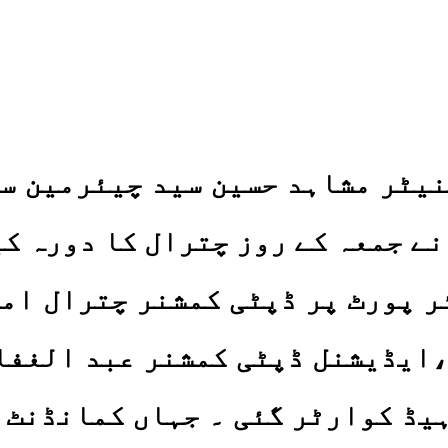
سنیٹر مشاہد حسین سید چیئرمین س
ے جمعہ کے روز چترال کا دورہ ک
ئر پورٹ پر ڈپٹی کمشنر چترال ا
ایڈیشنل ڈپٹی کمشنر عبد الغفار
ہیڈ کوارٹر گئی ۔ جہاں کمانڈنٹ 