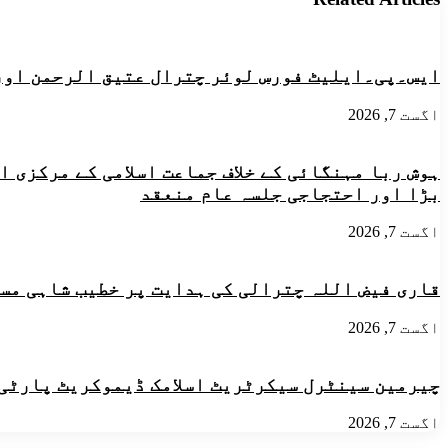
شیرینگل
رہنما
کے
قاری
بی
فیض
ابے/
اللہ
ایس۔پی۔ایلیٹ فورس لوئر چترال عتیق الرحمن اور
بی
چترالی
ایس
کی
سی
اگست 7, 2026
طرف
کے
سے
نتائج
متاثرین
کا
ہوش ربا مہنگائی کے خلاف جماعت اسلامی کے مرکزی 
سیلاب
اعلان
میں
بڑا اور احتجاجی جلسہ عام منعقد
۔
بستروں
سرکاری
کی
اگست 7, 2026
کالج
تقسیم
کی
طالبات
قاری فیض اللہ چترالی کی ہدایت پر خطیب شاہی مسجد
چھاگئیں
اگست 7, 2026
چیرمین سینٹرل سیکرٹریٹ اسلامک ڈیموکریٹ پارٹی ن
اگست 7, 2026