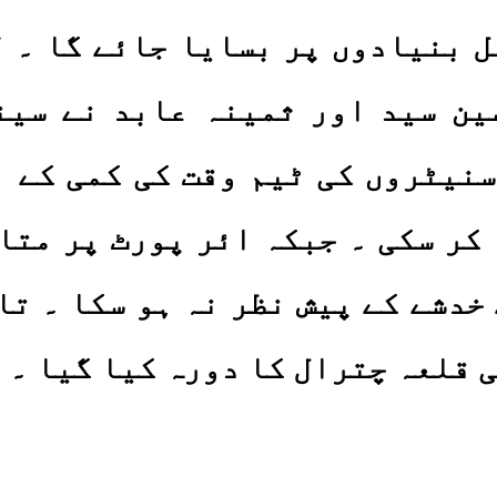
ل بنیادوں پر بسایا جائے گا ۔ ل
ین سید اور ثمینہ عابد نے سین
 سنیٹروں کی ٹیم وقت کی کمی کے 
 کر سکی ۔ جبکہ ائر پورٹ پر متا
خدشے کے پیش نظر نہ ہو سکا ۔ ت
ی قلعہ چترال کا دورہ کیا گیا ۔