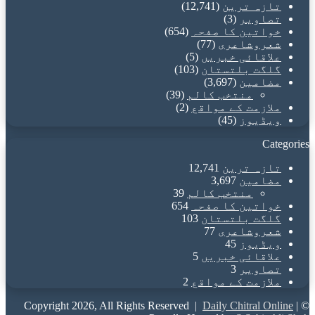
تازہ ترین
(12,741)
تصاویر
(3)
خواتین کا صفحہ
(654)
شعروشاعری
(77)
علاقائی خبریں
(5)
گلگت بلتستان
(103)
مضامین
(3,697)
منتخب کالم
(39)
ملازمت کے مواقع
(2)
ویڈیوز
(45)
Categories
تازہ ترین
12,741
مضامین
3,697
منتخب کالم
39
خواتین کا صفحہ
654
گلگت بلتستان
103
شعروشاعری
77
ویڈیوز
45
علاقائی خبریں
5
تصاویر
3
ملازمت کے مواقع
2
Daily Chitral Online
|
© Copyright 2026, All Rights Reserved |