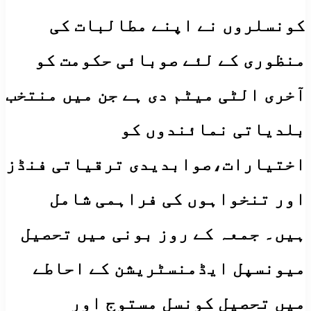
کونسلروں نے اپنے مطالبات کی
منظوری کے لئے صوبائی حکومت کو
آخری الٹی میٹم دی ہے جن میں منتخب
بلدیاتی نمائندوں کو
اختیارات،صوابدیدی ترقیاتی فنڈز
اور تنخواہوں کی فراہمی شامل
ہیں۔ جمعہ کے روز بونی میں تحصیل
میونسپل ایڈمنسٹریشن کے احاطے
میں تحصیل کونسل مستوج اور