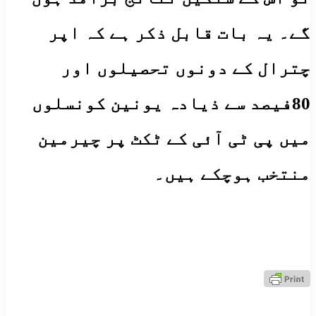
گے۔ یہ بات قابل ذکر ہے کہ اپر
چترال کے دونوں تحصیلوں اور
80فیصد سے ذیادہ یونین کونسلوں
میں پی ٹی آئی کے ٹکٹ پر چیرمین
منتخب ہوچکے ہیں۔