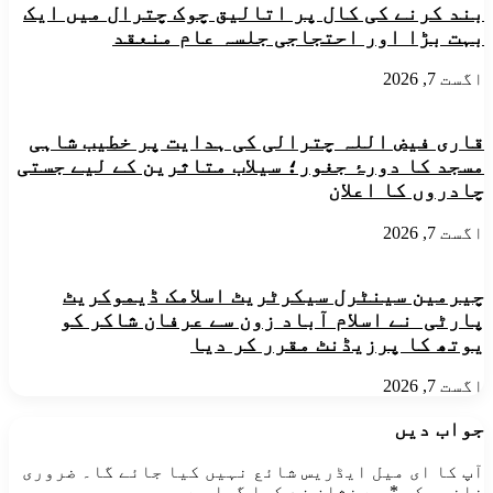
بند کرنے کی کال پر اتالیق چوک چترال میں ایک
بہت بڑا اور احتجاجی جلسہ عام منعقد
اگست 7, 2026
قاری فیض اللہ چترالی کی ہدایت پر خطیب شاہی
مسجد کا دورۂ جغور؛ سیلاب متاثرین کے لیے جستی
چادروں کا اعلان
اگست 7, 2026
چیرمین سینٹرل سیکرٹریٹ اسلامک ڈیموکریٹ
پارٹی نے اسلام آباد زون سے عرفان شاکر کو
یوتھ کا پرزیڈنٹ مقرر کر دیا
اگست 7, 2026
جواب دیں
آپ کا ای میل ایڈریس شائع نہیں کیا جائے گا۔
ضروری
خانوں کو
*
سے نشان زد کیا گیا ہے