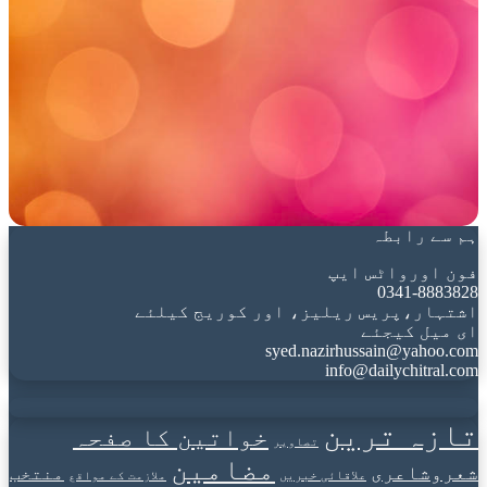
ہم سے رابطہ
فون اورواٹس ایپ
0341-8883828
اشتہار،پریس ریلیز، اور کوریج کیلئے
ای میل کیجئے
syed.nazirhussain@yahoo.com
info@dailychitral.com
تازہ ترین
خواتین کا صفحہ
تصاویر
مضامین
شعروشاعری
منتخب
علاقائی خبریں
ملازمت کے مواقع