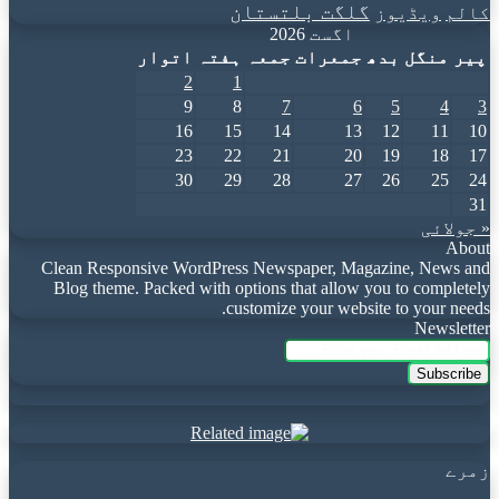
گلگت بلتستان
کالم
ویڈیوز
اگست 2026
پیر
منگل
بدھ
جمعرات
جمعہ
ہفتہ
اتوار
2
1
9
8
7
6
5
4
3
16
15
14
13
12
11
10
23
22
21
20
19
18
17
30
29
28
27
26
25
24
31
« جولائی
About
Clean Responsive WordPress Newspaper, Magazine, News and
Blog theme. Packed with options that allow you to completely
customize your website to your needs.
Newsletter
Enter
your
Email
address
زمرے