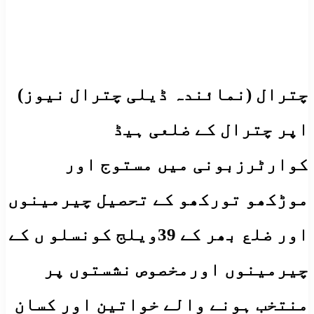
چترال (نمائندہ ڈیلی چترال نیوز)
اپر چترال کے ضلعی ہیڈ
کوارٹرزبونی میں مستوج اور
موڑکھو تورکھو کے تحصیل چیرمینوں
اور ضلع بھر کے 39ویلج کونسلو ں کے
چیرمینوں اورمخصوص نشستوں پر
منتخب ہونے والے خواتین اور کسان