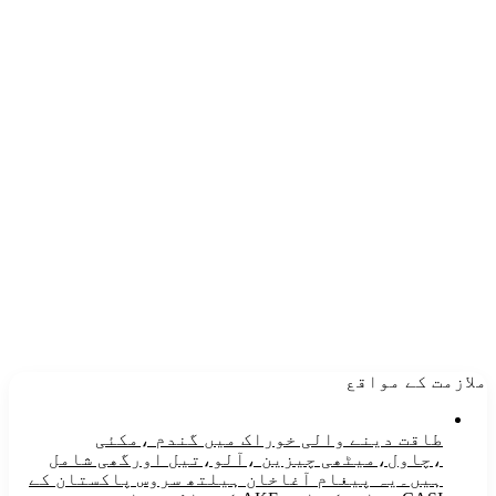
ملازمت کے مواقع
طاقت دینے والی خوراک میں گندم ،مکئی
،چاول،میٹھی چیزین ،آلو،تیل اورگھی شامل
ہیں۔یہ پیغام آغاخان ہیلتھ سروس پاکستان کے