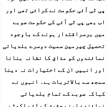
پی ٹی آئی حکومت نے کرائی تھی اور
اب بھی پی ٹی آئی کی حکومت صوبے
میں برسراقتدار ہونے کے باوجود
تحصیل چیرمین سمیت دوسرے بلدیاتی
نمائندوں کو مذاق کا نشانہ بنانا
اور انہیں ان کے اختیارات نہ دینا
سمجھ سے بالاتربات ہے۔ انہوں نے
کہاکہ صوبے کے تمام بلدیاتی
نمائندے اپنے حقوق کے لئے اکھٹے