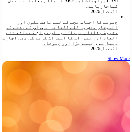
CASI پراجیکٹ اور AKF کے مالی معاونت سے پیش
کیاجارہاہے۔
اگست 1, 2026
چھونے کا احساس بچے کے لیے باعث سکون اور
اطمینان بخش یہ گلے لگنا نہ صرف آپ کے رشتے کو
مضبوط بناتا ہے، بلکہ یہ آپ کو ان کے ساتھ نئے
الفاظ اور تصورات کا اشتراک کرنے کی بھی اجازت
دیتا ہے ، جیسے بڑا اور چھوٹا۔
اگست 1, 2026
Show More