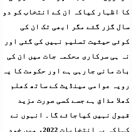
کا اظہار کیاکہ ان کے انتخاب کو دو
سال گزر گئے مگر ابھی تک ان کی
کوئی حیثیت تسلیم نہیں کی گئی اور
نہ ہی سرکاری محکمہ جات میں ان کی
بات مانی جارہی ہے اور حکومت کا یہ
رویہ عوامی مینڈیٹ کے ساتھ کھلم
کھلا مذاق ہے جسے کسی صورت مزید
قبول نہیں کیاجائے گا۔ انہوں نے
کہاکہ یہ انتخابات 2022ء میں خود