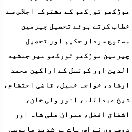
موڑکھو تورکھو کے مشترکہ اجلاس سے
خطاب کرتے ہوئے تحصیل چیرمین
مستوج سردار حکیم اور تحصیل
چیرمین موڑکھو تورکھو میر جمشید
الدین اور کونسل کے اراکین محمد
ارشاد، خواجہ خلیل، قاضی احتشام،
شیخ عبداللہ، انور ولی خان،
اشفاق افضل، عمران علی شاہ اور
دوسروں نے اس بات پر شدید مایوسی