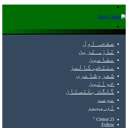
Menu
Search
for
صفحہ اول
تازہ ترین
مضامین
منتخب کالمز
شعروشاعری
خواتین
گلگت بلتستان
موسم
ای پیپر
℃
Chitral
25
Follow