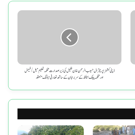
ڈپٹی
کمشنر
اپر
چترال
حسیب
الرحمن
خان
خلیل
کی
زیر
ڈپٹی کمشنر اپر چترال حسیب الرحمن خان خلیل کی زیر صدارت محکمہ تعلیم میل/فیمل
صدارت
اور محکمہ پبلک ہیلتھ کے سربراہان کے ساتھ تعارفی میٹنگ منعقد
محکمہ
تعلیم
میل/
فیمل
اور
محکمہ
پبلک
ہیلتھ
کے