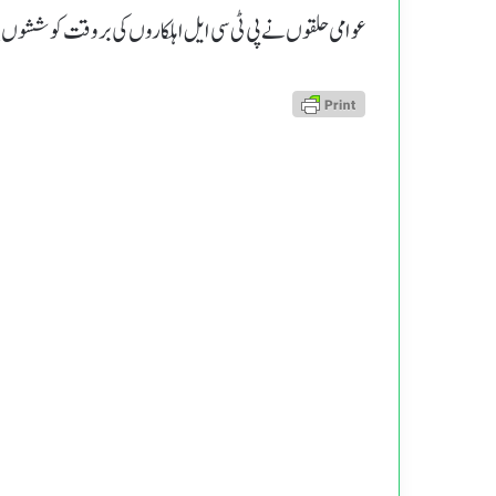
عوامی حلقوں نے پی ٹی سی ایل اہلکاروں کی بروقت کوششوں پر