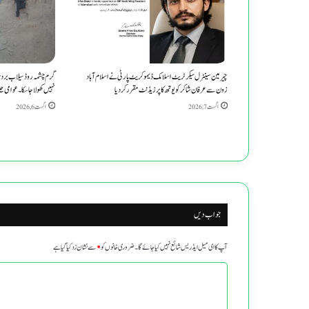
خواہشات
کا
اظہار
چیرمین سینٹرل سیکرٹریٹ اسلامک ڈیموکریٹ پارٹی نے اسلام آباد
گرم چشمہ روڈ سیلاب برد
زون سے عرفان شاکر کو یوتھ کا پرزیڈنٹ مقرر کر دیا
نہیں کھولا جاسکا۔ عوامی حل
اگست 7, 2026
اگست 6, 2026
جواب دیں
آپ کا ای میل ایڈریس شائع نہیں کیا جائے گا۔
ضروری خانوں کو
*
سے نشان زد کیا گیا ہے
ت
ب