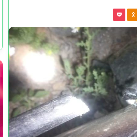
Pocket
Odnoklassniki
VKonta