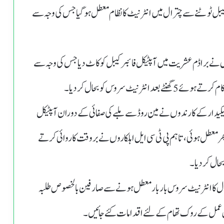
بل ٹوٹنے سے چترال میں انٹرنیٹ کا نظام معطل ہو گیا جس کی وجہ سے
ص نے براڈم عشریت میں آپٹیکل فائبر کیبل کو کاٹ دیا جس کی وجہ سے
نیٹ سروس کو بحال کردیا۔
ار کے کارندوں نے مین روڈ سے ملبے کی صفائی کے دوران آپٹیکل
ھر معطل ہوئی ، تاہم پی ٹی سی ایل اہلکاروں نے بروقت کاروائی کرتے
حال کردیا۔
رال کا انٹرنیٹ سروس باربار معطل ہونے سے صارفین بالخصوص طلبہ
ے، اس عمل کے روک تھام کے لئے اقدامات کئے جائیں۔