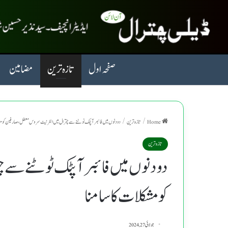
صفحہ اول
تازہ ترین
مضامین
Home
/
تازہ ترین
/
دودنوں میں فائبر آپٹک ٹوٹنے سے چترال میں انٹرنیٹ سروس معطل، صارفین کو مشک
تازہ ترین
دودنوں میں فائبر آپٹک ٹوٹنے سے 
کو مشکلات کا سامنا
جولائی 27, 2024