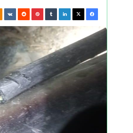
kte
Reddit
Pinterest
Tumblr
LinkedIn
X
Facebook