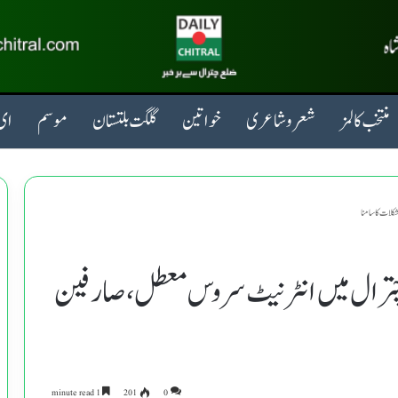
منتخب کالمز
شعروشاعری
خواتین
گلگت بلتستان
موسم
ای 
لات کا سامنا
چترال میں انٹرنیٹ سروس معطل، صارفین
1 minute read
201
0