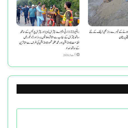
سربراہان
کے
ساتھ
تعارفی
میٹنگ
 ہونے کے تیسرے روز بھی ٹریفک کے لئے
ریسکیو 1122، ٹی ایم اے، چترال لیویز اور چترال پولیس کے ساتھ
منعقد
قے پریشان
ساتھ چترال کے سیلاب سے متاثرہ علاقوں بروز اور ژوغور میں
الخدمت فاونڈیشن اور محمد طلحہ محمود فاونڈیشن کی طرف سے متاثرین
کے ساتھ امداد
اگست 5, 2026