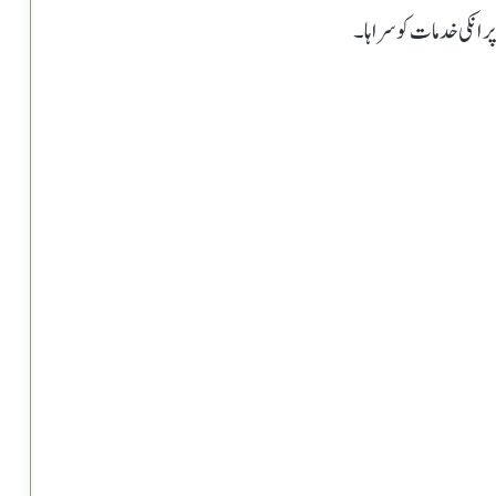
 انکی خدمات کو سراہا۔