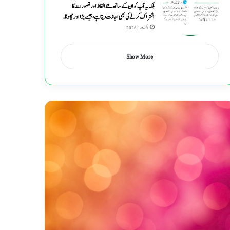
بلکہ یہ آپ کو ان کے ساتھ نئے الفاظ اور تصورات کا
اشتراک کرنے کی بھی اجازت دیتا ہے ، جیسے بڑا اور چھوٹا۔
اگست 1, 2026
Show More