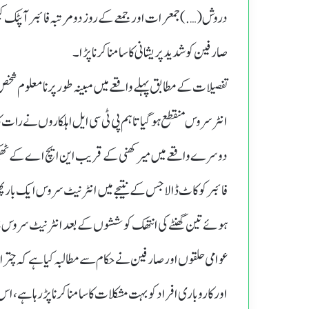
دروش(….) جمعرات اور جمعے کے روز دو مرتبہ فائبر آپٹک کی
صارفین کو شدید پریشانی کا سامنا کرنا پڑا۔
تفصیلات کے مطابق پہلے واقعے میں مبینہ طور پر نامعلوم شخ
انٹر سروس منقطع ہوگیا تاہم پی ٹی سی ایل اہلکاروں نے رات کام کرتے ہوئے 5 گھنٹے بعد انٹر
دوسرے واقعے میں میرکھنی کے قریب این ایچ اے کے ٹھیکید
فائبر کو کاٹ ڈالا جس کے نتیجے میں انٹرنیٹ سروس ایک بار پ
ہوئے تین گھنٹے کی انتھک کوششوں کے بعد انٹرنیٹ سروس ب
عوامی حلقوں اور صارفین نے حکام سے مطالبہ کیا ہے کہ چت
اور کاروباری افراد کو بہت مشکلات کا سامنا کرنا پڑ رہا ہ