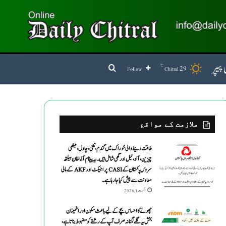
پیپر
℃
Search for
29
Follow
Chitral
ملازمت کے مواقع
طاقت دینے والی خوراک میں گندم ،مکئی ،چاول،میٹھی
چیزین ،آلو،تیل اورگھی شامل ہیں۔یہ پیغام آغاخان ہیلتھ
سروس پاکستان کے CASI پراجیکٹ اور AKF کے مالی
معاونت سے پیش کیاجارہاہے۔
اگست 1, 2026
چھونے کا احساس بچے کے لیے باعث سکون اور اطمینان
بخش یہ گلے لگنا نہ صرف آپ کے رشتے کو مضبوط بناتا ہے،