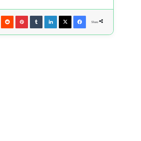
t
Pinterest
Tumblr
LinkedIn
X
Facebook
Share