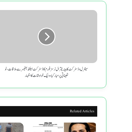
سینٹرل
و
ڈسٹرکٹ
کابینہ
چترال
نرسز
فورم
کا
ڈسٹرکٹ
ہیلتھ
سینٹرل و ڈسٹرکٹ کابینہ چترال نرسز فورم کا ڈسٹرکٹ ہیلتھ آفیسر سے ملاقات ، نو
آفیسر
تعیناتی پر مبارکباد و نیک خواہشات کا اظہار
سے
ملاقات
،
نو
تعیناتی
Related Articles
پر
مبارکباد
و
نیک