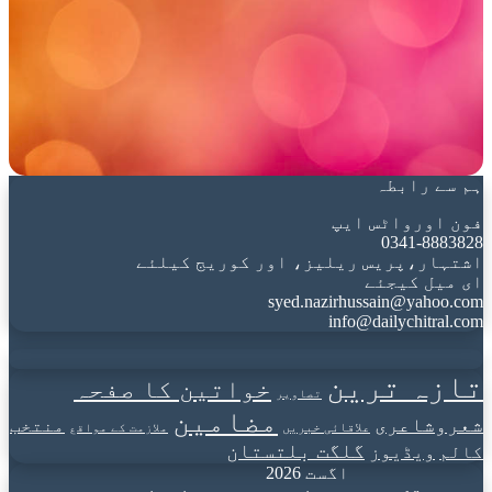
ہم سے رابطہ
فون اورواٹس ایپ
0341-8883828
اشتہار،پریس ریلیز، اور کوریج کیلئے
ای میل کیجئے
syed.nazirhussain@yahoo.com
info@dailychitral.com
تازہ ترین
خواتین کا صفحہ
تصاویر
مضامین
شعروشاعری
منتخب
علاقائی خبریں
ملازمت کے مواقع
گلگت بلتستان
کالم
ویڈیوز
اگست 2026