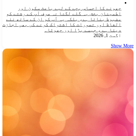
چھونے کا احساس بچے کے لیے باعث سکون اور
اطمینان بخش یہ گلے لگنا نہ صرف آپ کے رشتے کو
مضبوط بناتا ہے، بلکہ یہ آپ کو ان کے ساتھ نئے
الفاظ اور تصورات کا اشتراک کرنے کی بھی اجازت
دیتا ہے ، جیسے بڑا اور چھوٹا۔
اگست 1, 2026
Show More