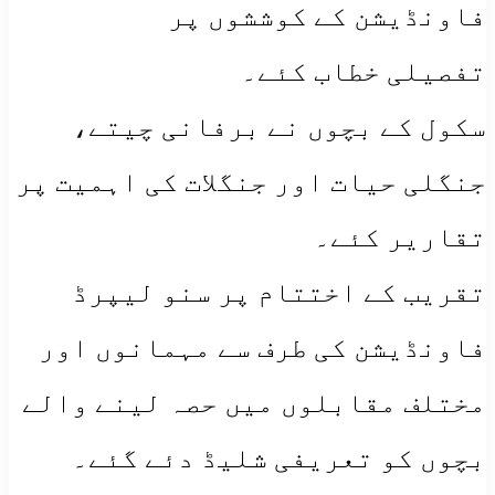
فاونڈیشن کے کوششوں پر
تفصیلی خطاب کئے۔
سکول کے بچوں نے برفانی چیتے،
جنگلی حیات اور جنگلات کی اہمیت پر
تقاریر کئے۔
تقریب کے اختتام پر سنو لیپرڈ
فاونڈیشن کی طرف سے مہمانوں اور
مختلف مقابلوں میں حصہ لینے والے
بچوں کو تعریفی شلیڈ دئے گئے۔