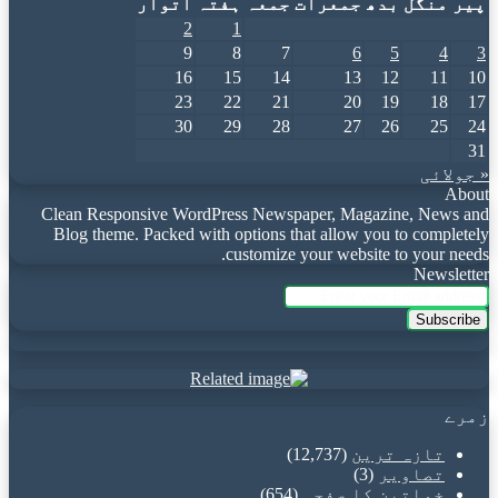
پیر
منگل
بدھ
جمعرات
جمعہ
ہفتہ
اتوار
2
1
9
8
7
6
5
4
3
16
15
14
13
12
11
10
23
22
21
20
19
18
17
30
29
28
27
26
25
24
31
« جولائی
About
Clean Responsive WordPress Newspaper, Magazine, News and
Blog theme. Packed with options that allow you to completely
customize your website to your needs.
Newsletter
Enter
your
Email
address
زمرے
تازہ ترین
(12,737)
تصاویر
(3)
خواتین کا صفحہ
(654)