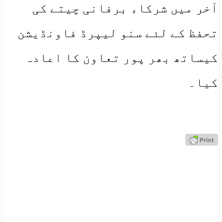
آخر میں شرکاء برفانی چیتے کی
تحفظ کے لئے سنو لیپرڈ فاونڈیشن
کیساتھ بھر پور تعاون کا اعادہ
کیا۔