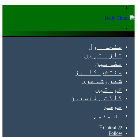
Menu
Search
for
صفحہ اول
تازہ ترین
مضامین
منتخب کالمز
شعروشاعری
خواتین
گلگت بلتستان
موسم
ای پیپر
℃
Chitral
22
Follow