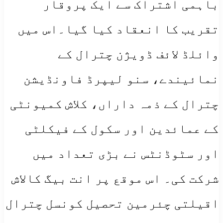
باہمی اشتراک سے ایک پروقار
تقریب کا انعقاد کیا گیا۔اس میں
وائلڈ لائف ڈویژن چترال کے
نمائیندے، سنو لیپرڈ فاونڈیشن
چترال کے ذمہ داراں، کلاش کمیونٹی
کے عمائدین اور سکول کے فیکلٹی
اور سٹوڈنٹس نے بڑی تعداد میں
شرکت کی۔ اس موقع پر انت بیگ کالاش
اقیلتی چئرمین تحصیل کونسل چترال