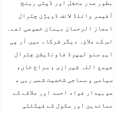
بطور صدر محفل اور ڈپٹی رینج
آفیسر وائلڈ لائف ڈویژن چترال
اعجاز الرحمان مہمان خصوصی تھے۔
اس کے علاؤہ دیگر شرکاء میں آر پی
ایم سنو لیپرڈ فاونڈیشن چترال
جیمع اللہ شیرازی ، سراج خان،
سیاسی و سماجی شخصیت شمس ربی ،
صوبیدار فواد احمد اور علاقے کے
عمائدین اور سکول کے فیکلٹی