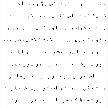
ممبرز اور سٹوڈنٹس بڑی تعداد
شریک تھے۔ اس تقریب میں گورنمنٹ
ہائی سکول بریر اور کمیونٹی بیس
سکول کے بچوں نے تلاوت کلام پاک، حمد
باری تعالی، نعت، تقاریر، لطیفے
اور چارٹ بنانے میں بھر پور حصہ
لیااس موقع پر مقررین نے برفانی
چیتے کی اہمیت، اس کو درپیش خطرات
اور تحفظ کے حوالے سے سنو لیپرڈ