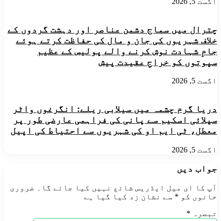
اگست 5, 2026
چترال میں سماج دشمن عناصر اور دہشت گردوں کے
خلاف شہریوں کی جان و مال کی حفاظت کرتے ہوئے
جامِ شہادت نوش کرنے والے پولیس کے عظیم
سپوتوں کو خراجِ عقیدت پیش
اگست 5, 2026
دریا گرم چشمہ میں سیلابی ریلے: انگرغوں واٹر
سپلائی اسکیم سے پانی کی فراہمی عارضی طور پر
معطل، ٹی ایم او کی شہریوں سے احتیاط کی اپیل
اگست 5, 2026
جواب دیں
آپ کا ای میل ایڈریس شائع نہیں کیا جائے گا۔
ضروری
خانوں کو
*
سے نشان زد کیا گیا ہے
تبصرہ
*