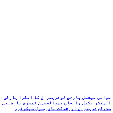
عوامی
عوامی نیشنل پارٹی لوئرچترال کا انٹرا پارٹی
نیشنل
الیکشن مکمل ،الحاج عیدالحسین تیسری بارضلعی
پارٹی
صدرلوئرچترال اورشوکت جان جنرل سیکرٹری
لوئرچترال