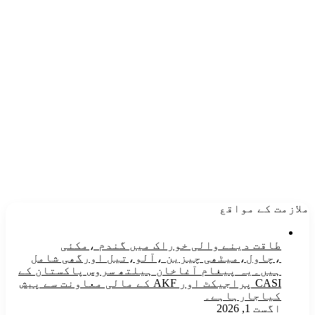
ملازمت کے مواقع
طاقت دینے والی خوراک میں گندم ،مکئی
،چاول،میٹھی چیزین ،آلو،تیل اورگھی شامل
ہیں۔یہ پیغام آغاخان ہیلتھ سروس پاکستان کے
CASI پراجیکٹ اور AKF کے مالی معاونت سے پیش
کیاجارہاہے۔
اگست 1, 2026