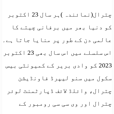
چترال(نمائندہ )ہر سال 23 اکتوبر
کو دنیا بھر میں برفانی چیتے کا
عالمی دن کے طور پر منایا جاتا ہے۔
اس سلسلے میں اس سال بھی 23 اکتوبر
2023 کو وادی بریر کے کمیونٹی بیس
سکول میں سنو لیپرڈ فاونڈیشن
چترال، وائلڈ لائف ڈپارٹمنٹ لوئر
چترال اور وی سی سی رومبور کے