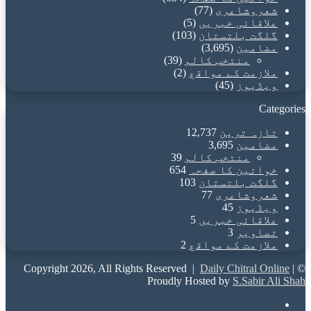
شعروشاعری
(77)
علاقائی خبریں
(5)
گلگت بلتستان
(103)
مضامین
(3,695)
منتخب کالم
(39)
ملازمت کے مواقع
(2)
ویڈیوز
(45)
Categories
تازہ ترین
12,737
مضامین
3,695
منتخب کالم
39
خواتین کا صفحہ
654
گلگت بلتستان
103
شعروشاعری
77
ویڈیوز
45
علاقائی خبریں
5
تصاویر
3
ملازمت کے مواقع
2
Daily Chitral Online
|
© Copyright 2026, All Rights Reserved |
Proudly Hosted by
S.Sabir Ali Shah
Facebook