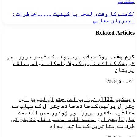
منتخب
کا
انٹرا
لکھنے
لکھنے کا وقت، لمحہ یا کیفیت ......... خاطرات :
پارٹی
کا
الیکشن
امیرجان حقانی
وقت،
مکمل
لمحہ
،الحاج
Related Articles
یا
عیدالحسین
کیفیت
تیسری
.........
بارضلعی
خاطرات
صدرلوئرچترال
گرم چشمہ روڈ سیلاب برد ہونے کے تیسرے روز بھی
:
اورشوکت
امیرجان
ٹریفک کے لئے نہیں کھولا جاسکا۔ عوامی حلقے
جان
حقانی
جنرل
پریشان
سیکرٹری
منتخب
اگست 6, 2026
ریسکیو 1122، ٹی ایم اے، چترال لیویز اور
چترال پولیس کے ساتھ ساتھ چترال کے سیلاب سے
متاثرہ علاقوں بروز اور ژوغور میں الخدمت
فاونڈیشن اور محمد طلحہ محمود فاونڈیشن کی
طرف سے متاثرین کے ساتھ امداد