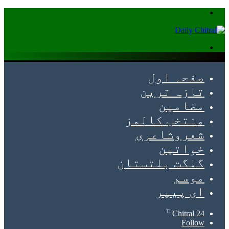
Menu
Search
for
صفحہ اول
تازہ ترین
مضامین
منتخب کالمز
شعروشاعری
خواتین
گلگت بلتستان
موسم
ای پیپر
℃
Chitral
24
Follow