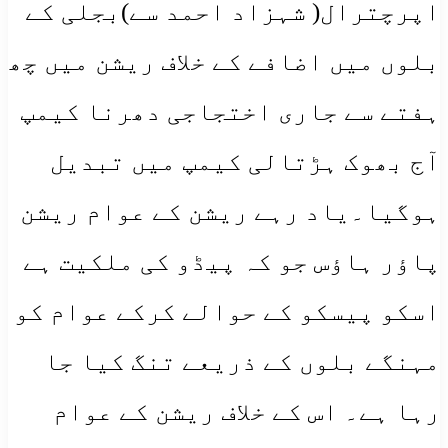
اپرچترال( شہزاد احمد سے)بجلی کے
بلوں میں اضافے کے خلاف ریشن میں چھ
ہفتے سے جاری اختجاجی دھرنا کیمپ
آج بھوک ہڑتالی کیمپ میں تبدیل
ہوگیا۔یاد رہے ریشن کے عوام ریشن
پاؤر ہاؤس جو کہ پیڈو کی ملکیت ہے
اسکو پیسکو کے حوالے کرکے عوام کو
مہنگے بلوں کے ذریعے تنگ کیا جا
رہا ہے۔ اس کے خلاف ریشن کے عوام