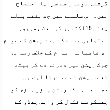
گزشتہ دو سال سے سراپا احتجاج
ہیں۔ اس سلسلے میں چھ ہفتے پہلے
یعنی 18اکتوبر کو ایک بھرپور
احتجاجی جلسے کے بعد ریشن کے عوام
اس غاصبانہ اقدام کے خلاف رمداس
چوک ریشن میں دھرنا دے کر بیٹھ
گئے۔ریشن کے عوام کا ایک ہی
مطالبہ ہے کہ ریشن پاؤر ہاؤس کو
پیسکو سے نکال کر واپس پیڈو کے