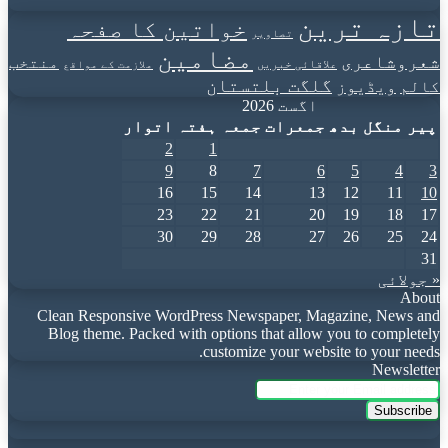
تازہ ترین
خواتین کا صفحہ
تصاویر
مضامین
شعروشاعری
منتخب
علاقائی خبریں
ملازمت کے مواقع
گلگت بلتستان
کالم
ویڈیوز
اگست 2026
پیر
منگل
بدھ
جمعرات
جمعہ
ہفتہ
اتوار
2
1
9
8
7
6
5
4
3
16
15
14
13
12
11
10
23
22
21
20
19
18
17
30
29
28
27
26
25
24
31
« جولائی
About
Clean Responsive WordPress Newspaper, Magazine, News and
Blog theme. Packed with options that allow you to completely
customize your website to your needs.
Newsletter
Enter
your
Email
address