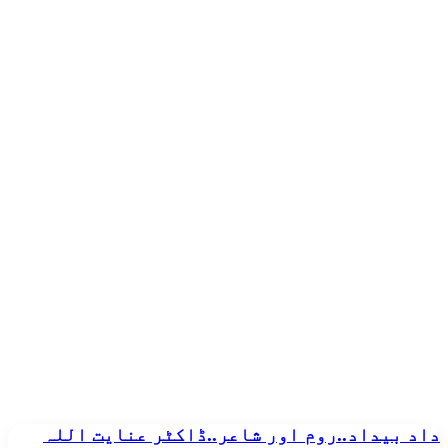
داد
داد بیداد..روم اور شاعر..ڈاکٹر عنایت اللہ