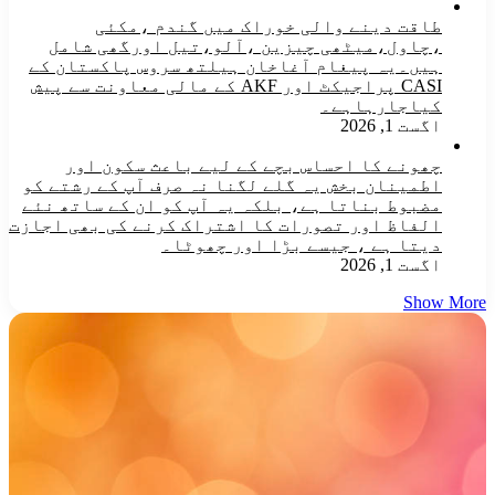
طاقت دینے والی خوراک میں گندم ،مکئی
،چاول،میٹھی چیزین ،آلو،تیل اورگھی شامل
ہیں۔یہ پیغام آغاخان ہیلتھ سروس پاکستان کے
CASI پراجیکٹ اور AKF کے مالی معاونت سے پیش
کیاجارہاہے۔
اگست 1, 2026
چھونے کا احساس بچے کے لیے باعث سکون اور
اطمینان بخش یہ گلے لگنا نہ صرف آپ کے رشتے کو
مضبوط بناتا ہے، بلکہ یہ آپ کو ان کے ساتھ نئے
الفاظ اور تصورات کا اشتراک کرنے کی بھی اجازت
دیتا ہے ، جیسے بڑا اور چھوٹا۔
اگست 1, 2026
Show More