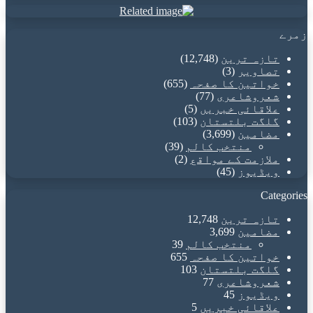
زمرے
تازہ ترین
(12,748)
تصاویر
(3)
خواتین کا صفحہ
(655)
شعروشاعری
(77)
علاقائی خبریں
(5)
گلگت بلتستان
(103)
مضامین
(3,699)
منتخب کالم
(39)
ملازمت کے مواقع
(2)
ویڈیوز
(45)
Categories
تازہ ترین
12,748
مضامین
3,699
منتخب کالم
39
خواتین کا صفحہ
655
گلگت بلتستان
103
شعروشاعری
77
ویڈیوز
45
علاقائی خبریں
5