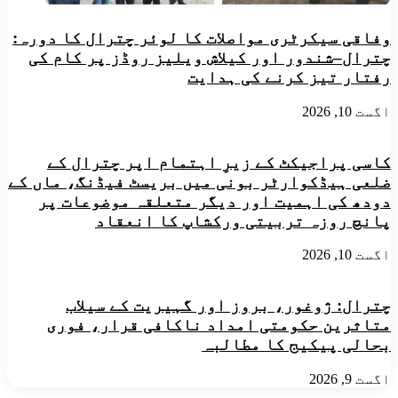
وفاقی سیکرٹری مواصلات کا لوئر چترال کا دورہ:
چترال–شندور اور کیلاش ویلیز روڈز پر کام کی
رفتار تیز کرنے کی ہدایت
اگست 10, 2026
کاسی پراجیکٹ کے زیرِ اہتمام اپر چترال کے
ضلعی ہیڈکوارٹر بونی میں بریسٹ فیڈنگ، ماں کے
دودھ کی اہمیت اور دیگر متعلقہ موضوعات پر
پانچ روزہ تربیتی ورکشاپ کا انعقاد
اگست 10, 2026
چترال: ژوغور، بروز اور گہیریت کے سیلاب
متاثرین حکومتی امداد ناکافی قرار، فوری
بحالی پیکیج کا مطالبہ
اگست 9, 2026