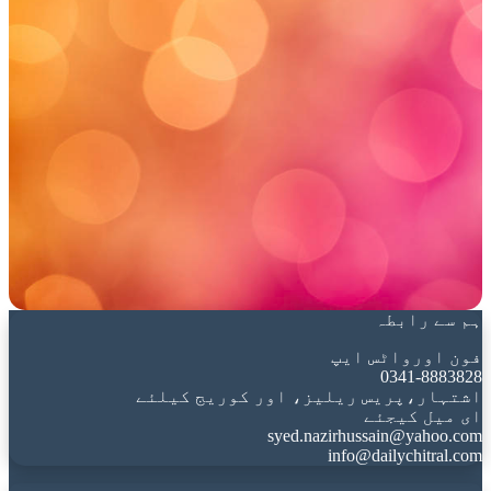
ہم سے رابطہ
فون اورواٹس ایپ
0341-8883828
اشتہار،پریس ریلیز، اور کوریج کیلئے
ای میل کیجئے
syed.nazirhussain@yahoo.com
info@dailychitral.com