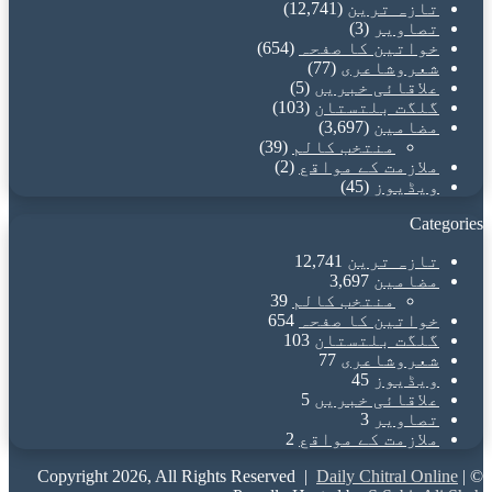
تازہ ترین
(12,741)
تصاویر
(3)
خواتین کا صفحہ
(654)
شعروشاعری
(77)
علاقائی خبریں
(5)
گلگت بلتستان
(103)
مضامین
(3,697)
منتخب کالم
(39)
ملازمت کے مواقع
(2)
ویڈیوز
(45)
Categories
تازہ ترین
12,741
مضامین
3,697
منتخب کالم
39
خواتین کا صفحہ
654
گلگت بلتستان
103
شعروشاعری
77
ویڈیوز
45
علاقائی خبریں
5
تصاویر
3
ملازمت کے مواقع
2
Daily Chitral Online
|
© Copyright 2026, All Rights Reserved |