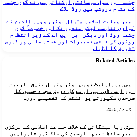
چشمہ اور سول سوسائٹی آرگنائزیشن نے گرم چشمہ
کی
کے مقام دروشپ میں روڈ بلاک
ناقص
کارکردگی
کے
امیر
امیر جماعت اسلامی چترال لوئر، وجیہ الدین نے
باعث
جماعت
لواری ٹنل سے لیکر شندور تک اور خصوصاً گرم
چترال
اسلامی
چشمہ روڈ اور دیگر این ایچ اے کے زیر انتظام
گرم
چترال
روڈوں کی ناقص تعمیرات اور خستہ حالی پر گہری
چشمہ
لوئر،
روڈ
تشویش کا اظہار
وجیہ
کی
الدین
خستہ
نے
Related Articles
حالی
لواری
سے
ٹنل
آئے
سے
روز
لیکر
ایس۔پی۔ایلیٹ فورس لوئر چترال عتیق الرحمن
حادثات
شندور
اور ایس۔ڈی۔پی۔او سرکل دروش سجاد حسین کا
کے
تک
پیش
سرحدی سکیورٹی پوائنٹس کا تفصیلی دورہ
اور
نظر
خصوصاً
ڈرائیور
گرم
اگست 7, 2026
یونین
چشمہ
گرم
روڈ
چشمہ
اور
ہوش ربا مہنگائی کے خلاف جماعت اسلامی کے مرکزی
اور
دیگر
امیر حافظ نعیم الرحمن کی ملک گیر شاہراہیں
سول
این