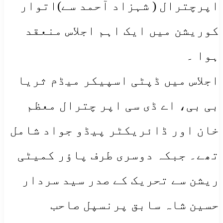
اپرچترال ( شہزاد آحمد سے)اتوار
کوریشن میں ایک اہم اجلاس منعقد
ہوا ۔
اجلاس میں ڈپٹی اسپیکر میڈم ثریا
بی بی، اے ڈی سی اپر چترال معظم
خان اور ڈائریکٹر پیڈو جواد شامل
تھے۔ جبکہ دوسری طرف پاؤر کمیٹی
ریشن سے تحریک کے صدر سید سردار
حسین شاہ سابق پرنسپل صاحب