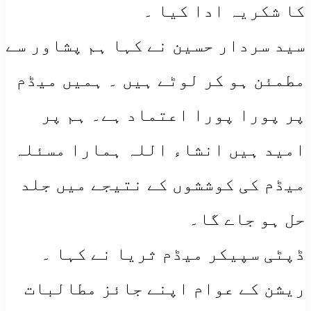
کا شکریہ ادا کیا ۔
سید سردار حسین نے کہا ہم پشاور سے
مطمئن ہو کر لوٹے ہیں ۔ ہمیں میڈم
پر پورا پورا اعتماد ہے۔ ہم پر
امید ہیں انشاء اللہ ہمارا مسئلہ
میڈم کی کوششوں کے نتیجے میں جلد
حل ہو جاے گا۔
ڈپٹی سپیکر میڈم ثریا نے کہا ۔
ریشن کے عوام اپنے جائز مطالبات