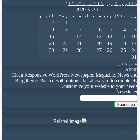
گلگت بلتستان
کالم
ویڈیوز
اگست 2026
پیر
منگل
بدھ
جمعرات
جمعہ
ہفتہ
اتوار
2
1
9
8
7
6
5
4
3
16
15
14
13
12
11
10
23
22
21
20
19
18
17
30
29
28
27
26
25
24
31
« جولائی
About
Clean Responsive WordPress Newspaper, Magazine, News and
Blog theme. Packed with options that allow you to completely
customize your website to your needs.
Newsletter
Enter
your
Email
address
زمرے