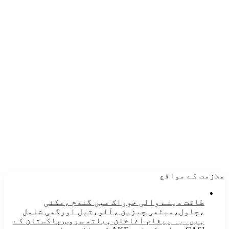
ملازمت کے مواقع
طاقت دینے والی خوراک میں گندم ،مکئی
،چاول،میٹھی چیزین ،آلو،تیل اورگھی شامل
ہیں۔یہ پیغام آغاخان ہیلتھ سروس پاکستان کے