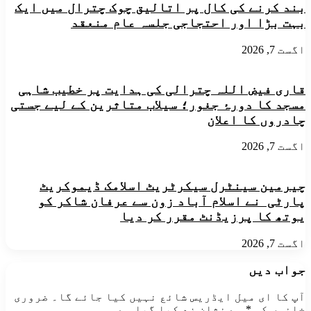
بند کرنے کی کال پر اتالیق چوک چترال میں ایک
سوسائٹی
ایچ
آرگنائزیشن
بہت بڑا اور احتجاجی جلسہ عام منعقد
اے
نے
کے
گرم
زیر
اگست 7, 2026
چشمہ
انتظام
کے
روڈوں
مقام
کی
قاری فیض اللہ چترالی کی ہدایت پر خطیب شاہی
دروشپ
ناقص
مسجد کا دورۂ جغور؛ سیلاب متاثرین کے لیے جستی
میں
تعمیرات
چادروں کا اعلان
روڈ
اور
بلاک
خستہ
اگست 7, 2026
حالی
پر
گہری
چیرمین سینٹرل سیکرٹریٹ اسلامک ڈیموکریٹ
تشویش
کا
پارٹی نے اسلام آباد زون سے عرفان شاکر کو
اظہار
یوتھ کا پرزیڈنٹ مقرر کر دیا
اگست 7, 2026
جواب دیں
آپ کا ای میل ایڈریس شائع نہیں کیا جائے گا۔
ضروری
خانوں کو
*
سے نشان زد کیا گیا ہے