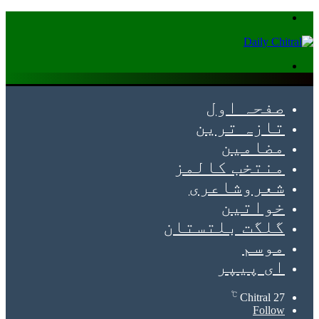
Menu
Search
for
صفحہ اول
تازہ ترین
مضامین
منتخب کالمز
شعروشاعری
خواتین
گلگت بلتستان
موسم
ای پیپر
℃
Chitral
27
Follow