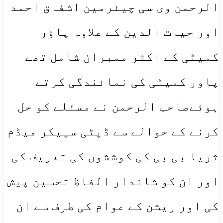
الرحمن وی سی چیئرمین اشفاق احمد
اور حیات الدین کے علاوہ پاؤر
کمیٹی کے اکثر ممبران شامل تھے
پاور کمیٹی کی نمائندگی کرتے
ہوئےصاحب الرحمن نے مسئلے کو حل
کرنے کے حوالے سے ڈپٹی سپیکر میڈم
ثریا بی بی کی کوششوں کی تعریف کی
اور ان کو شاندار الفاظ تحسین پیش
کی اور ریشن کے عوام کی طرف سے ان