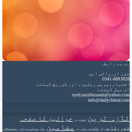
ہم سے رابطہ
فون اورواٹس ایپ
0341-8883828
اشتہار،پریس ریلیز، اور کوریج کیلئے
ای میل کیجئے
syed.nazirhussain@yahoo.com
info@dailychitral.com
تازہ ترین
خواتین کا صفحہ
تصاویر
مضامین
شعروشاعری
منتخب
علاقائی خبریں
ملازمت کے مواقع