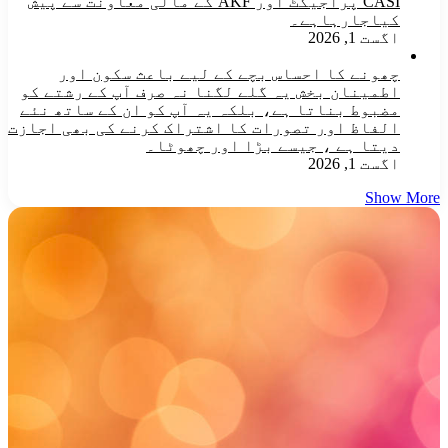
CASI پراجیکٹ اور AKF کے مالی معاونت سے پیش
کیاجارہاہے۔
اگست 1, 2026
چھونے کا احساس بچے کے لیے باعث سکون اور
اطمینان بخش یہ گلے لگنا نہ صرف آپ کے رشتے کو
مضبوط بناتا ہے، بلکہ یہ آپ کو ان کے ساتھ نئے
الفاظ اور تصورات کا اشتراک کرنے کی بھی اجازت
دیتا ہے ، جیسے بڑا اور چھوٹا۔
اگست 1, 2026
Show More