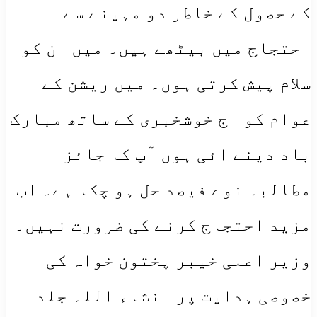
کے حصول کے خاطر دو مہینے سے
احتجاج میں بیٹھے ہیں۔ میں ان کو
سلام پیش کرتی ہوں۔ میں ریشن کے
عوام کو اج خوشخبری کے ساتھ مبارک
باد دینے ائی ہوں آپ کا جائز
مطالبہ نوے فیصد حل ہو چکا ہے۔ اب
مزید احتجاج کرنے کی ضرورت نہیں۔
وزیر اعلی خیبر پختون خواہ کی
خصوصی ہدایت پر انشاء اللہ جلد