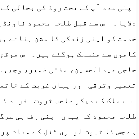
اپنی مدد آپ کے تحت روڈ کی بحالی کے 
دلایا۔ ا س سے قبل طلحہ محمود فاونڈ
کاموں سے منسلک ہوگئے ہیں۔ اس موقع
حاجی عیدالحسین، مفتی ضمیر، وجیہہ 
تعمیر وترقی اور یہاں غربت کے خاتم
اسے ملک کے دیگر صاحب ثروت افراد کے
طلحہ محمود کا یہاں اپنی رفاہی سرگر
ہے جس کا ثبوت لواری ٹنل کے مقام پر