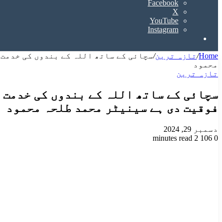
Facebook
X
YouTube
Instagram
Search
for
Home
/
تازہ ترین
/
سچائی کے ساتھ اللہ کے بندوں کی خدمت 
محمود
تازہ ترین
سچائی کے ساتھ اللہ کے بندوں کی خدمت 
فوقیت دی ہے سینیٹر محمد طلحہ محمود
دسمبر 29, 2024
2 minutes read
106
0
Odnoklassniki
VKontakte
Facebook
LinkedIn
Pinterest
Tumblr
Pocket
Reddit
X