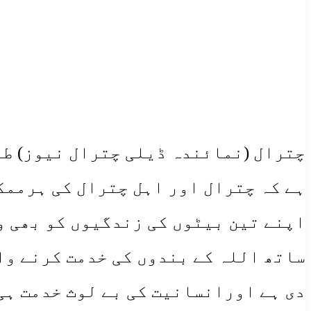
چترال (نمائندہ ڈیلی چترال نیوز) ط
ہے کہ چترال اور اہل چترال کی ہرممکن
اپنے تین بیٹوں کی زندگیوں کو بھی و
ساتھ اللہ کے بندوں کی خدمت کرنے وا
دی ہے اورانسانیت کی بے لوث خدمت ہی