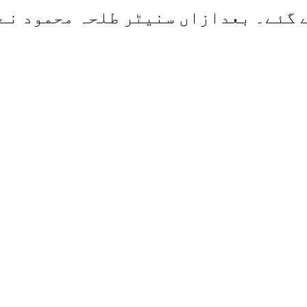
گئے۔ بعدازاں سنیٹر طلحہ محمود نے 