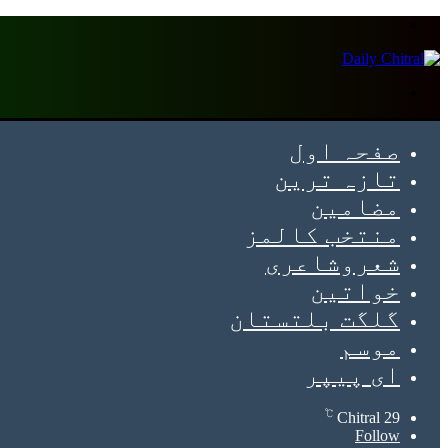
Menu
Search
for
صفحہ اول
تازہ ترین
مضامین
منتخب کالمز
شعروشاعری
خواتین
گلگت بلتستان
موسم
ای پیپر
℃
Chitral
29
Follow