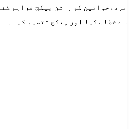
مردوخواتین کو راشن پیکج فراہم کئے 
سے خطاب کیا اور پیکج تقسیم کیا۔