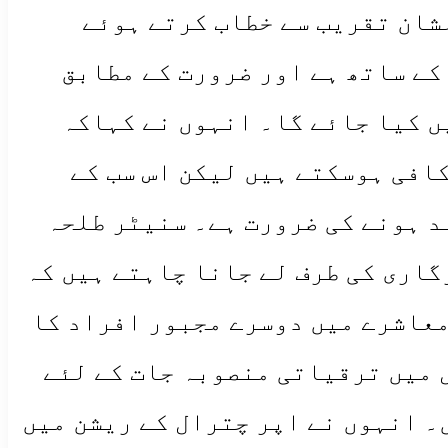
شان تقریب سے خطاب کرتے ہوئے
کے ساتھ ہے اور ضرورت کے مطابق
ں کیا جائے گا۔ انہوں نے کہاکہ
افی ہوسکتے ہیں لیکن اس سب کے
د ہونے کی ضرورت ہے۔ سنیٹر طلحہ
گاری کی طرف لے جانا چاہتے ہیں کہ
معاشرے میں دوسرے مجبور افراد کا
 میں ترقیاتی منصوبہ جات کے لئے
۔ انہوں نے اپر چترال کے ریشن میں