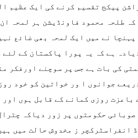
اشن پیکج تقسیم کرنے کی ایک عظیم ال
 کہ طلحہ محمود فاونڈیشن ہر لمحہ ان 
پہنچا نے میں ایک لمحہ بھی ضائع نہی
یادہ ہے کہ یہ پورا پاکستان کے لئے ک
تی کی بات ہے جس پر سوچنے اورفکر من
ریعے جوانوں ا ور خواتین کو خود روز
 باعزت روزی کمانے کے قابل ہوں اور 
صوبائی حکومتوں پر زور دیاکہ چترال
 انفراسٹرکچر ز مخدوش حالت میں ہیں