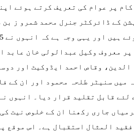
کام پر عوام کی تعریف کرتے ہوئے اپن
یشن کے ڈائرکٹر جنرل محمد شمرو ز بن 
 پر معروف وکیل عبدالولی خان عابد ا
الدین، وقاص احمد ایڈوکیٹ اور دوسر
ہ میں سنیٹر طلحہ محمود اور ان کے ف
 لئے قابل تقلید قرار دیا۔ انہوں نے
میاں جاری رکھنا ان کے خلوص نیت کی 
 فقید المثال استقبال ہے۔ اس موقع پ