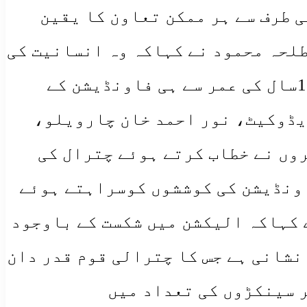
ی طرف سے ہر ممکن تعاون کا یقین
طلحہ محمود نے کہاکہ وہ انسانیت کی
خدمت کو اپنی زندگی کا مشن بنائے ہوئے ہیں اور یہی وجہ ہے کہ انہوں نے 15سال کی عمر سے ہی فاونڈیشن کے
یڈوکیٹ، نور احمد خان چارویلو،
وں نے خطاب کرتے ہوئے چترال کی
اونڈیشن کی کوششوں کوسراہتے ہوئے
 کہاکہ الیکشن میں شکست کے باوجود
نشانی ہے جس کا چترالی قوم قدر دان
ر سینکڑوں کی تعداد میں