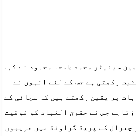
ین سینیٹر محمد طلحہ محمود نے کہا
ثیت رکھتی ہے جس کے لئے انہوں نے
بات پر یقین رکھتے ہیں کہ سچائی کے
ازتاہے جس نے حقوق الغباد کو فوقیت
 چترال کے پریڈ گراونڈ میں غریبوں