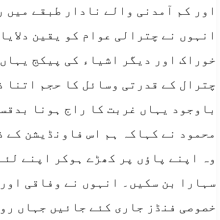
اور کم آمدنی والے نادار طبقے میں ر
انہوں نے چترالی عوام کو یقین دلایا
خوراک اور دیگر اشیاء کی پیکج یہاں 
چترال کے قدرتی وسائل کا حجم اتنا ذ
باوجود یہاں غربت کا راج ہونا بدقسم
محمود نے کہاکہ ہم اس فاونڈیشن کے ذ
وہ اپنے پاؤں پر کھڑے ہوکر اپنے لئے
سہارا بن سکیں۔ انہوں نے وفاقی اور 
خصوصی فنڈز جاری کئے جائیں جہاں روڈ