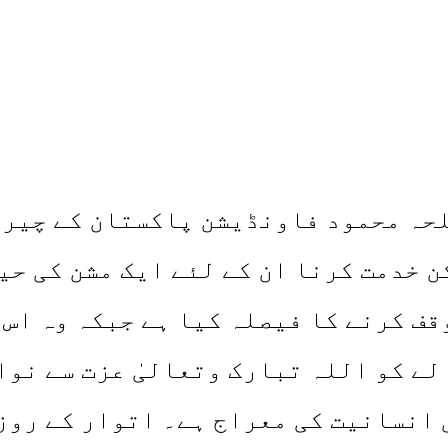
لحہ محمود فاونڈیشن پاکستان کے چیرم
 خدمت کرنا ان کے لئے ایک مشن کی حی
قف کرنے کا فیصلہ کیا ہے جبکہ وہ اس 
لے کو اللہ تبارک وتعالیٰ عزت سے نو
 انسانیت کی معراج ہے۔ اتوار کے روز