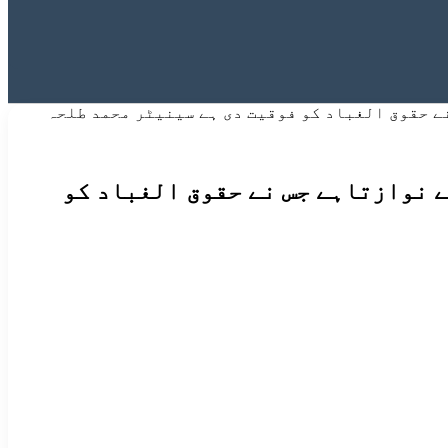
نے حقوق الغباد کو فوقیت دی ہے سینیٹر محمد طلحہ
ے نوازتاہے جس نے حقوق الغباد کو