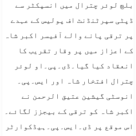
بلچ لوئر چترال میں انسپکٹر سے
ڈپٹی سپرٹنڈنٹ اف پولیس کے عہدے
پر ترقی پانے والے آفیسر اکبر شاہ
کے اعزاز میں پر وقار تقریب کا
انعقاد کیا گیا۔ڈی۔پی۔او لوئر
چترال افتخار شاہ اور ایس۔پی۔
انوسٹی گیشین عتیق الرحمن نے
اکبر شاہ کو ترقی کے بیجزز لگائے۔
اس موقع پر ڈی۔ایس۔پی۔ہیڈکوارٹر