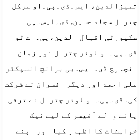
تمیزالدین، ایس۔ڈی۔پی۔او سرکل
چترال سجاد حسین, ڈی۔ایس۔پی
سکیورٹی اقبال الدین،پی۔اے ٹو
ڈی۔پی۔او لوئر چترال نور زمان
انچارچ ڈی۔ایس۔بی برانچ انسپکٹر
علی احمد اور دیگر افسران نے شرکت
کی۔ڈی۔پی۔او لوئر چترال نے ترقی
پانے والے آفیسر کے لیے نیک
خواہشات کا اظہار کیا اور اپنے