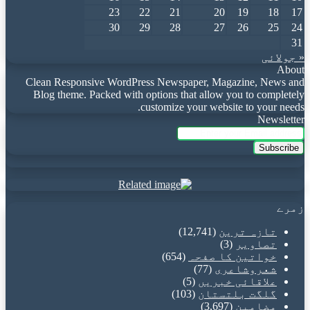
23
22
21
20
19
18
17
30
29
28
27
26
25
24
31
« جولائی
About
Clean Responsive WordPress Newspaper, Magazine, News and
Blog theme. Packed with options that allow you to completely
customize your website to your needs.
Newsletter
Enter
your
Email
address
زمرے
تازہ ترین
(12,741)
تصاویر
(3)
خواتین کا صفحہ
(654)
شعروشاعری
(77)
علاقائی خبریں
(5)
گلگت بلتستان
(103)
مضامین
(3,697)