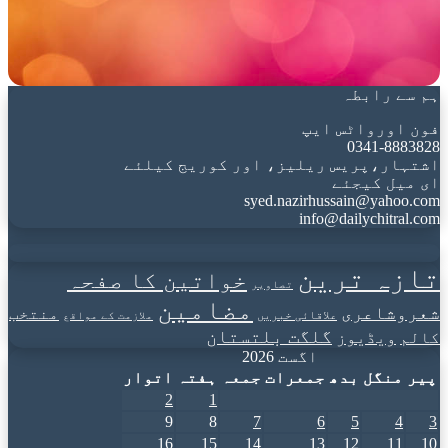
ہم سے رابطہ
فون اورواٹس ایپ
0341-8883828
اشتہار،پریس ریلیز، اور کوریج کیلئے
ای میل کیجئے
syed.nazirhussain@yahoo.com
info@dailychitral.com
تازہ ترین
خواتین کا صفحہ
تصاویر
مضامین
شعروشاعری
منتخب
علاقائی خبریں
ملازمت کے مواقع
گلگت بلتستان
کالم
ویڈیوز
اگست 2026
پیر
منگل
بدھ
جمعرات
جمعہ
ہفتہ
اتوار
2
1
9
8
7
6
5
4
3
16
15
14
13
12
11
10