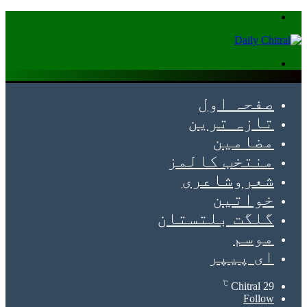
Menu
Search
for
صفحہ اول
تازہ ترین
مضامین
منتخب کالمز
شعروشاعری
خواتین
گلگت بلتستان
موسم
ای پیپر
℃
Chitral
29
Follow