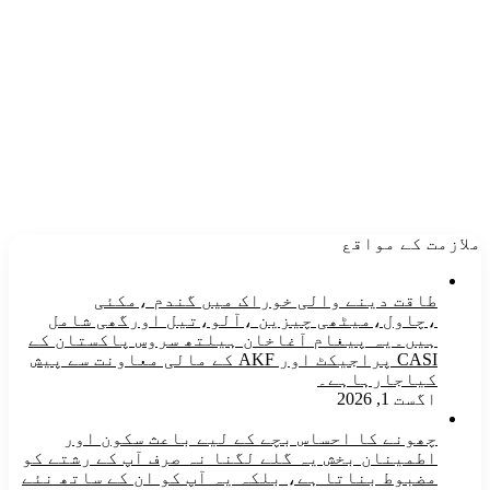
ملازمت کے مواقع
طاقت دینے والی خوراک میں گندم ،مکئی
،چاول،میٹھی چیزین ،آلو،تیل اورگھی شامل
ہیں۔یہ پیغام آغاخان ہیلتھ سروس پاکستان کے
CASI پراجیکٹ اور AKF کے مالی معاونت سے پیش
کیاجارہاہے۔
اگست 1, 2026
چھونے کا احساس بچے کے لیے باعث سکون اور
اطمینان بخش یہ گلے لگنا نہ صرف آپ کے رشتے کو
مضبوط بناتا ہے، بلکہ یہ آپ کو ان کے ساتھ نئے