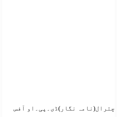
چترال(نامہ نگار)ڈی۔پی۔او آفس