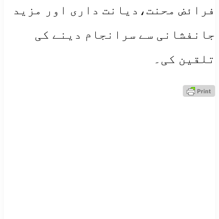
فرائض محنت،دیانت داری اور مزید
جانفشانی سے سرانجام دینے کی
تلقین کی۔