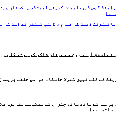
 اینڈ گیس ڈیویلپمنٹ کمپنی لمیٹڈ، پاکستان پیٹ
ستخط
مانیٹرنگ ڈیسک کا قیام ، ڈپٹی کمشنر نے ڈسک کا م
ے اسلام آباد زون سے عرفان شاکر کو یوتھ کا پرز
ریفک کے لئے نہیں کھولا جاسکا۔ عوامی حلقے پریشان
ر چترال پولیس کے ساتھ ساتھ چترال کے سیلاب سے متاثر
 ساتھ امداد