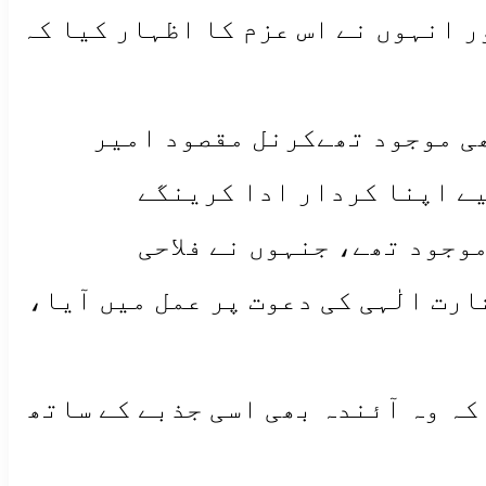
ر انہوں نے اس عزم کا اظہار کیا کہ
جر ارسلان بھی موجود تھےکرنل مقصود امیر
یے اپنا کردار ادا کرینگے
وجود تھے، جنہوں نے فلاحی
رت الٰہی کی دعوت پر عمل میں آیا،
کہ وہ آئندہ بھی اسی جذبے کے ساتھ