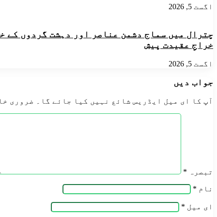
کیا
درمیان
اگست 5, 2026
معاہدے
پر
دستخط
چترال میں سماج دشمن عناصر اور دہشت گردوں کے خل
خراجِ عقیدت پیش
اگست 5, 2026
جواب دیں
آپ کا ای میل ایڈریس شائع نہیں کیا جائے گا۔
ضروری خا
تبصرہ
*
نام
*
ای میل
*