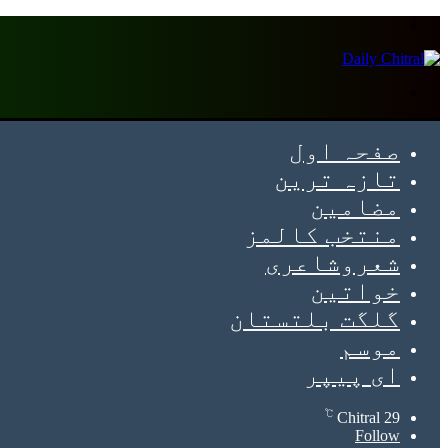
Menu
Search
for
صفحہ اول
تازہ ترین
مضامین
منتخب کالمز
شعروشاعری
خواتین
گلگت بلتستان
موسم
ای پیپر
℃
Chitral
29
Follow