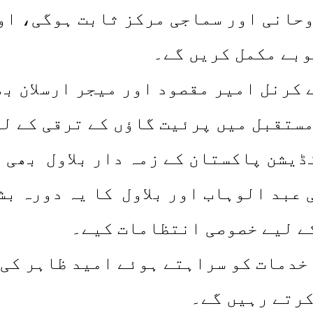
روحانی اور سماجی مرکز ثابت ہوگی، او
وبے مکمل کریں گے۔
ہ چیترال سکاؤٹ 144 ونگ کے کرنل امیر مقصود اور می
مستقبل میں پرئیت گاؤں کے ترقی کے ل
ڈیشن پاکستان کے زمہ دار بلاول بھی م
عبد الوہاب اور بلاول کا یہ دورہ بشا
ے لیے خصوصی انتظامات کیے۔
خدمات کو سراہتے ہوئے امید ظاہر کی 
کرتے رہیں گے۔