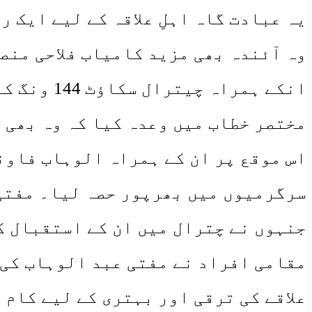
یہ عبادت گاہ اہلِ علاقہ کے لیے ایک 
وہ آئندہ بھی مزید کامیاب فلاحی منص
انکے ہمرا
مختصر خطاب میں وعدہ کیا کہ وہ بھی 
اس موقع پر ان کے ہمراہ الوہاب فاون
سرگرمیوں میں بھرپور حصہ لیا۔ مفتی 
جنہوں نے چترال میں ان کے استقبال ک
مقامی افراد نے مفتی عبد الوہاب کی 
علاقے کی ترقی اور بہتری کے لیے کام 