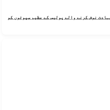
شہادت نوش کرنے والے پولیس کے عظیم سپوتوں کو