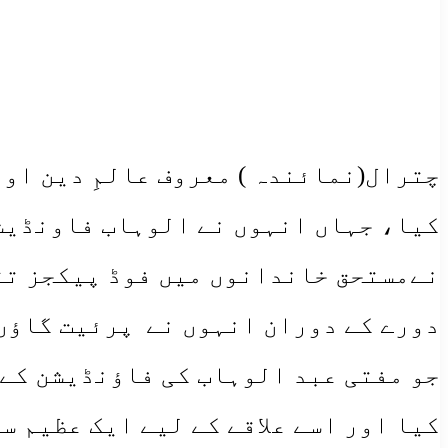
چترال(نمائندہ ) معروف عالمِ دین او
کیا، جہاں انہوں نے الوہاب فاونڈیشن
نےمستحق خاندانوں میں فوڈ پیکجز تق
دورے کے دوران انہوں نے پرئیت گاؤں 
جو مفتی عبد الوہاب کی فاؤنڈیشن کے 
کیا اور اسے علاقے کے لیے ایک عظیم س