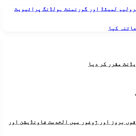
رولیم لمیٹڈ اور گورنمنٹ ہولڈنگ پرائیویٹ
عائنہ کیا
یڈنٹ مقرر کر دیا
ہ علاقوں بروز اور ژوغور میں الخدمت فاونڈیشن اور