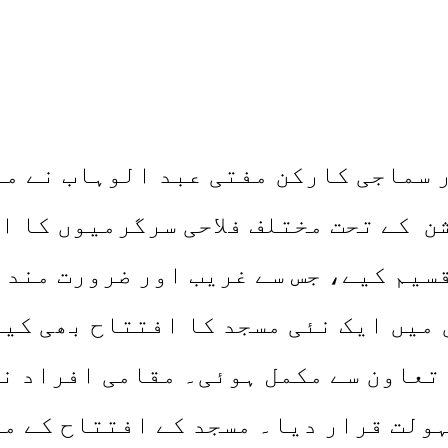
ر سماجی کارکن مفتی عبد الوہاب نے من
 کے تحت مختلف فلاحی سرگرمیوں کا ا
سیم کیے، جس سے غریب اور ضرورت مند 
میں ایک نئی مسجد کا افتتاح بھی کی
تعاون سے مکمل ہوئی۔ مقامی افراد نے
ہولت قرار دیا۔ مسجد کے افتتاح کے م