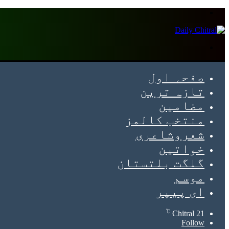
Menu
Search
for
صفحہ اول
تازہ ترین
مضامین
منتخب کالمز
شعروشاعری
خواتین
گلگت بلتستان
موسم
ای پیپر
℃
Chitral
21
Follow