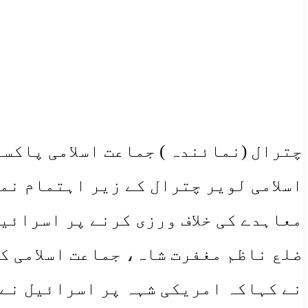
چترال (نمائندہ ) جماعت اسلامی پاکس
اسلامی لویر چترال کے زیر اہتمام نم
معاہدے کی خلاف ورزی کرنے پر اسرائی
ضلع ناظم مغفرت شاہ، جماعت اسلامی ک
نے کہاکہ امریکی شہہ پر اسرائیل نے 