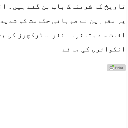
تاریخ کا شرمناک باب بن گئے ہیں۔ ان
پر مقررین نے صوبائی حکومت کو شدید
آفات سے متاثرہ انفراسٹرکچرز کی بحا
انکوائری کی جائے