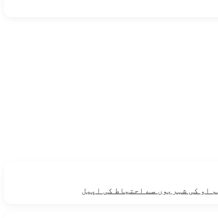
م او کی شہریوں سے احتیاط کی اپیل