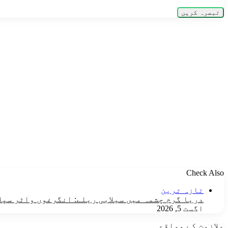
Check Also
Close
تازہ ترین
دریا گرم چشمہ میں سیلابی ریلے: انگرغوں واٹر سپل
اگست 5, 2026
ملازمت کے مواقع