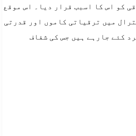
ی کو اس کا اسبب قرار دیا۔ اس موقع
ترال میں ترقیاتی کاموں اور قدرتی
د کئے جارہے ہیں جس کی شفاف