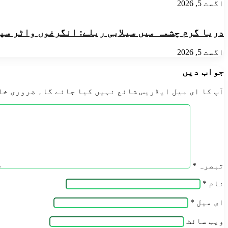
مقابلہ
اگست 5, 2026
بحالی
منتخب
کا
کام
دریا گرم چشمہ میں سیلابی ریلے: انگرغوں واٹر سپ
شروع
کیا
اگست 5, 2026
جواب دیں
آپ کا ای میل ایڈریس شائع نہیں کیا جائے گا۔
ضروری خا
تبصرہ
*
نام
*
ای میل
*
ویب‌ سائٹ