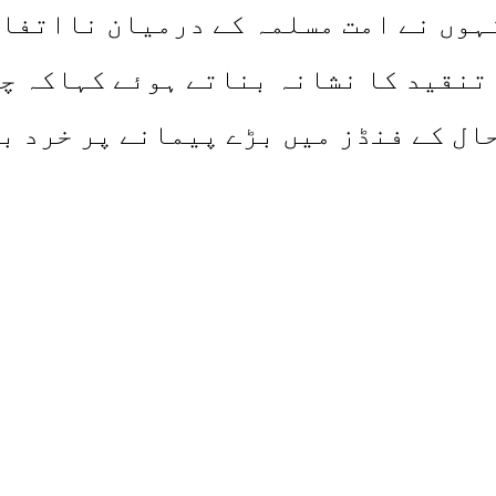
ہوں نے امت مسلمہ کے درمیان نااتفاق
 تنقید کا نشانہ بناتے ہوئے کہاکہ چ
ل کے فنڈز میں بڑے پیمانے پر خرد بر