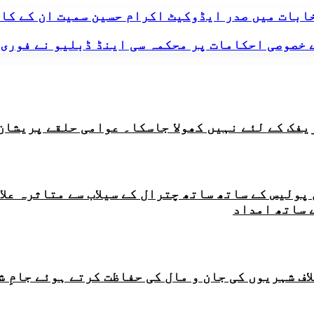
ابات میں صدر ایڈوکیٹ اکرام حسین سمیت ان کے کاب
 خصوصی احکامات پر محکمہ سی اینڈ ڈبلیو نے فوری 
ریفک کے لئے نہیں کھولا جاسکا۔ عوامی حلقے پریشان
ر چترال پولیس کے ساتھ ساتھ چترال کے سیلاب سے متاثر
 ساتھ امداد
اف شہریوں کی جان و مال کی حفاظت کرتے ہوئے جامِ 