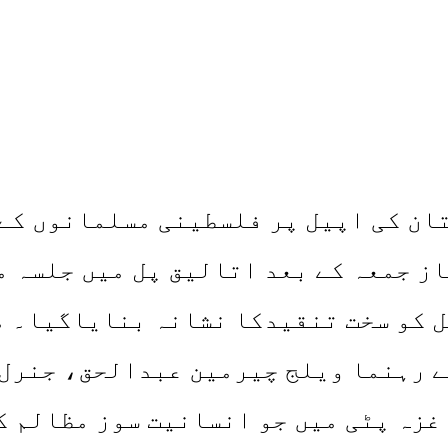
تان کی اپیل پر فلسطینی مسلمانوں کے
از جمعہ کے بعد اتالیق پل میں جلسہ م
ل کو سخت تنقیدکا نشانہ بنایاگیا۔ 
ے رہنما ویلج چیرمین عبدالحق، جنرل
غزہ پٹی میں جو انسانیت سوز مظالم ک