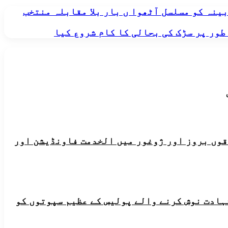
ینہ کو مسلسل آٹھوا ں بار بلا مقابلہ منتخب
طور پر سڑک کی بحالی کا کام شروع کیا
ہ علاقوں بروز اور ژوغور میں الخدمت فاونڈیشن اور
شہادت نوش کرنے والے پولیس کے عظیم سپوتوں کو