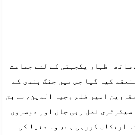
 ساتھ اظہار یکجہتی کے لئے جماعت
نعقد کیا گیا جس میں جنگ بندی کے
مقررین امیر ضلع وجیہ الدین، سابق
 سیکرٹری فضل ربی جان اور دوسروں
ا ارتکاب کررہی ہے، وہ دنیا کی