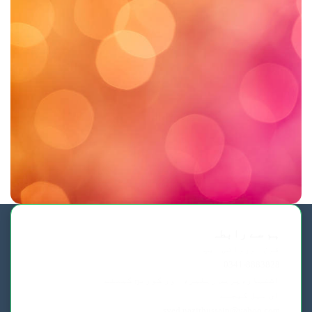
ہم سے رابطہ
فون اورواٹس ایپ
0341-8883828
اشتہار،پریس ریلیز، اور کوریج کیلئے
ای میل کیجئے
syed.nazirhussain@yahoo.com