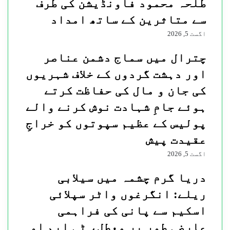
طلحہ محمود فاونڈیشن کی طرف
سے متاثرین کے ساتھ امداد
اگست 5, 2026
چترال میں سماج دشمن عناصر
اور دہشت گردوں کے خلاف شہریوں
کی جان و مال کی حفاظت کرتے
ہوئے جامِ شہادت نوش کرنے والے
پولیس کے عظیم سپوتوں کو خراجِ
عقیدت پیش
اگست 5, 2026
دریا گرم چشمہ میں سیلابی
ریلے: انگرغوں واٹر سپلائی
اسکیم سے پانی کی فراہمی
عارضی طور پر معطل، ٹی ایم او