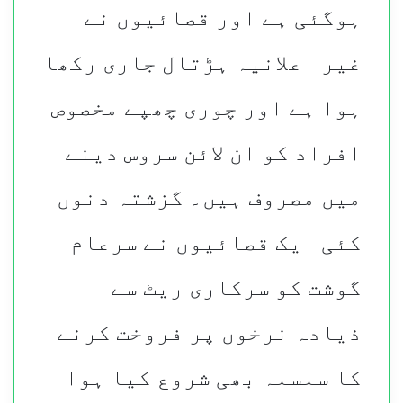
ہوگئی ہے اور قصائیوں نے
غیر اعلانیہ ہڑتال جاری رکھا
ہوا ہے اور چوری چھپے مخصوص
افراد کو ان لائن سروس دینے
میں مصروف ہیں۔ گزشتہ دنوں
کئی ایک قصائیوں نے سرعام
گوشت کو سرکاری ریٹ سے
ذیادہ نرخوں پر فروخت کرنے
کا سلسلہ بھی شروع کیا ہوا