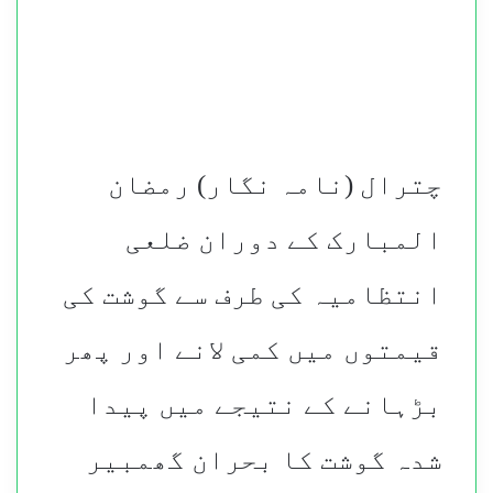
چترال (نامہ نگار) رمضان
المبارک کے دوران ضلعی
انتظامیہ کی طرف سے گوشت کی
قیمتوں میں کمی لانے اور پھر
بڑہانے کے نتیجے میں پیدا
شدہ گوشت کا بحران گھمبیر