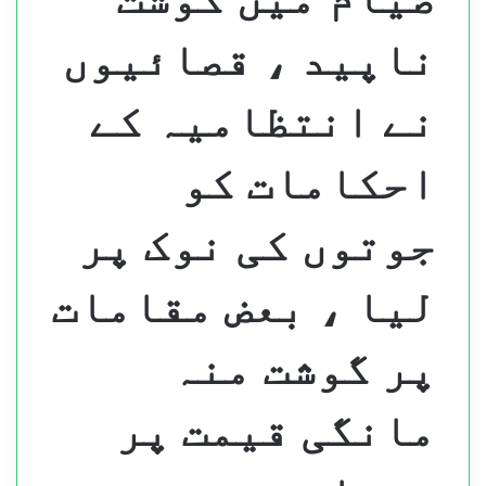
ناپید ، قصائیوں
نے انتظامیہ کے
احکامات کو
جوتوں کی نوک پر
لیا ، بعض مقامات
پر گوشت منہ
مانگی قیمت پر