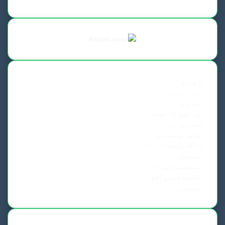
زمرے
تازہ ترین
(12,736)
تصاویر
(3)
خواتین کا صفحہ
(654)
شعروشاعری
(77)
علاقائی خبریں
(5)
گلگت بلتستان
(103)
مضامین
(3,695)
منتخب کالم
(39)
ملازمت کے مواقع
(2)
ویڈیوز
(45)