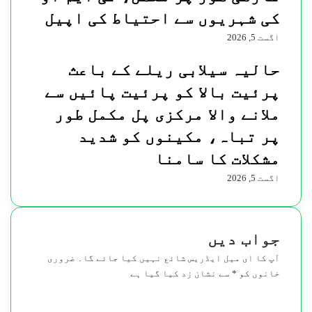
کی شہریوں سے احتیاط کی اپیل
اگست 5, 2026
حالیہ سیلابی ریلے کے باعث
پرئیت بالا کو پرئیت پائیں سے
ملانے والا مرکزی پل مکمل طور
پر تباہ، مکینوں کو شدید
مشکلات کا سامنا
اگست 5, 2026
جواب دیں
آپ کا ای میل ایڈریس شائع نہیں کیا جائے گا۔
ضروری
خانوں کو
*
سے نشان زد کیا گیا ہے
ت
ب