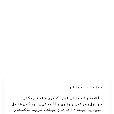
ملازمت کے مواقع
طاقت دینے والی خوراک میں گندم ،مکئی
،چاول،میٹھی چیزین ،آلو،تیل اورگھی شامل
ہیں۔یہ پیغام آغاخان ہیلتھ سروس پاکستان