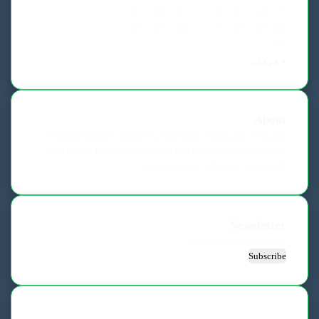
23
22
21
20
19
18
17
30
29
28
27
26
25
24
31
« جولائی
About
Clean Responsive WordPress Newspaper, Magazine, News and
Blog theme. Packed with options that allow you to completely
customize your website to your needs.
Newsletter
Enter
your
Email
address