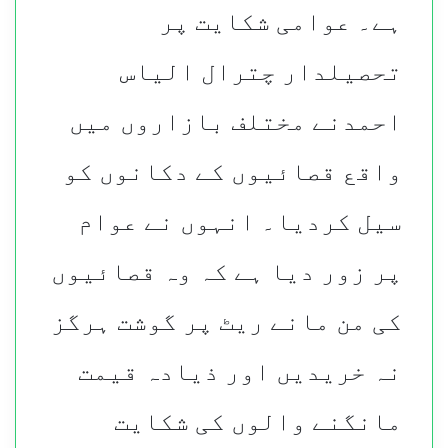
ہے۔ عوامی شکایت پر
تحصیلدار چترال الیاس
احمدنے مختلف بازاروں میں
واقع قصائیوں کے دکانوں کو
سیل کردیا۔ انہوں نے عوام
پر زور دیا ہے کہ وہ قصائیوں
کی من مانے ریٹ پر گوشت ہرگز
نہ خریدیں اور ذیادہ قیمت
مانگنے والوں کی شکایت