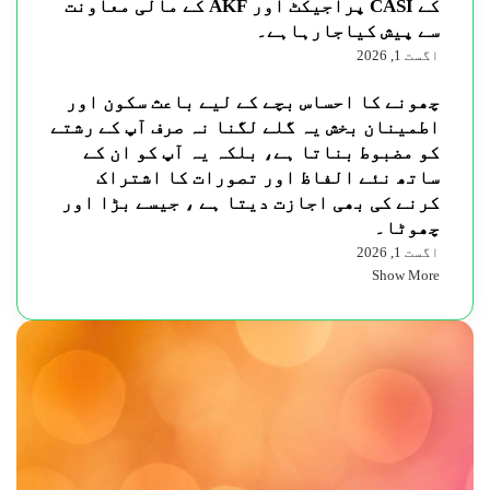
کے CASI پراجیکٹ اور AKF کے مالی معاونت
سے پیش کیاجارہاہے۔
اگست 1, 2026
چھونے کا احساس بچے کے لیے باعث سکون اور
اطمینان بخش یہ گلے لگنا نہ صرف آپ کے رشتے
کو مضبوط بناتا ہے، بلکہ یہ آپ کو ان کے
ساتھ نئے الفاظ اور تصورات کا اشتراک
کرنے کی بھی اجازت دیتا ہے ، جیسے بڑا اور
چھوٹا۔
اگست 1, 2026
Show More