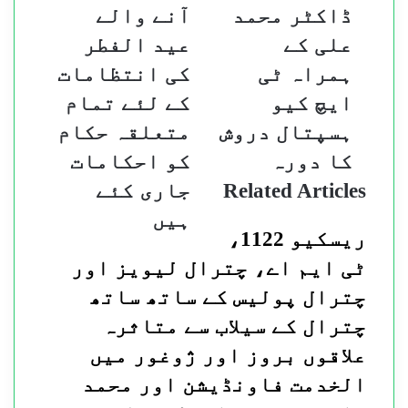
ڈاکٹر محمد
آنے والے
کمشنر
آنے
دروش
والے
علی کے
عید الفطر
ڈاکٹر
عید
ہمراہ ٹی
کی انتظامات
محمد
الفطر
علی
کی
ایچ کیو
کے لئے تمام
کے
انتظامات
ہسپتال دروش
متعلقہ حکام
ہمراہ
کے
ٹی
لئے
کا دورہ
کو احکامات
ایچ
تمام
Related Articles
جاری کئے
کیو
متعلقہ
ہسپتال
حکام
ہیں
دروش
کو
ریسکیو 1122،
کا
احکامات
ٹی ایم اے، چترال لیویز اور
دورہ
جاری
کئے
چترال پولیس کے ساتھ ساتھ
ہیں
چترال کے سیلاب سے متاثرہ
علاقوں بروز اور ژوغور میں
الخدمت فاونڈیشن اور محمد