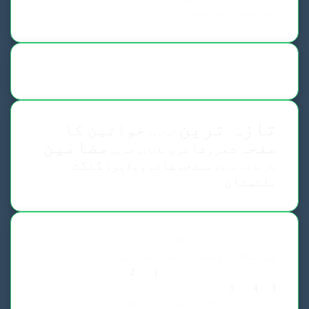
info@dailychitral.com
تازہ ترین
خواتین کا
تصاویر
مضامین
صفحہ
شعروشاعری
علاقائی خبریں
گلگت
منتخب کالم
ویڈیوز
ملازمت کے مواقع
بلتستان
اگست 2026
پیر
منگل
بدھ
جمعرات
جمعہ
ہفتہ
اتوار
2
1
9
8
7
6
5
4
3
16
15
14
13
12
11
10