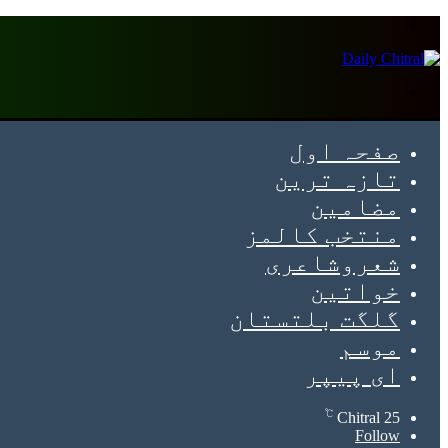
Menu
Search
for
صفحہ اول
تازہ ترین
مضامین
منتخب کالمز
شعروشاعری
خواتین
گلگت بلتستان
موسم
ای پیپر
℃
Chitral
25
Follow