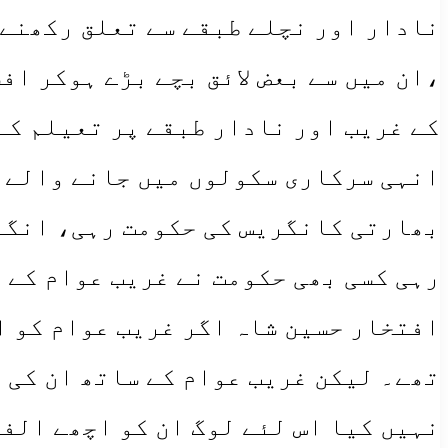
نادار اور نچلے طبقے سے تعلق رکھنے 
،ان میں سے بعض لائق بچے بڑے ہوکر اف
کے غریب اور نادار طبقے پر تعیلم کے
انہی سرکاری سکولوں میں جانے والے ب
بھارتی کانگریس کی حکومت رہی، انگر
رہی کسی بھی حکومت نے غریب عوام کے 
افتخار حسین شاہ اگر غریب عوام کو ا
تھے۔ لیکن غریب عوام کے ساتھ ان کی 
نہیں کیا اس لئے لوگ ان کو اچھے الفا