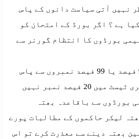
ر نہیں آتی سیاست دانوں کے پاس
ا ہے ؟ اگر بورڈ کے امتحان کو
یمی بورڈوں کا انتظام گورنر سے
مذاق اور کھیل بن چکے ہیں پرائیویٹ سکولوں کے جن طلبا اور طالبات کو 98 فیصد یا 99 فیصد نمبروں سے پاس
کرکے ٹاپ ٹوینٹی کے انعامات اور وظائف دیئے جاتے ہیں ان کی اکثریت انٹری ٹیسٹ میں 20 فیصد نمبر نہیں
ی بورڈوں سے باقاعدہ بھتہ
ھتہ لیکر حاکموں کے مطالبات پورے
ین بھتہ دینے سے معذرت کرے تو اس