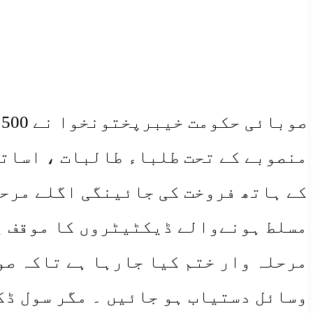
منصوبے کے تحت طلباء طالبات ، اسات
کے ہاتھ فروخت کی جائینگی اگلے مرحل
مسلط ہونےوالے ڈیکٹیٹروں کا موقف یہ
مرحلہ وار ختم کیا جارہا ہے تاکہ صو
وسائل دستیاب ہو جائیں ۔ مگر سول ڈک