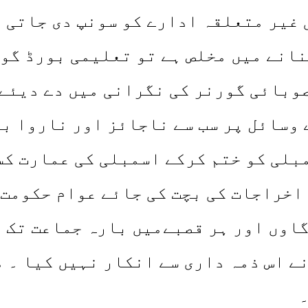
 غیر متعلقہ ادارے کو سونپ دی جاتی 
انے میں مخلص ہے تو تعلیمی بورڈ گو
بائی گورنر کی نگرانی میں دے دیئے 
 وسائل پر سب سے ناجائز اور ناروا ب
لی کو ختم کرکے اسمبلی کی عمارت کس
اخراجات کی بچت کی جائے عوام حکومت 
گاوں اور ہر قصبےمیں بارہ جماعت تک 
ے اس ذمہ داری سے انکار نہیں کیا ۔ 
۔