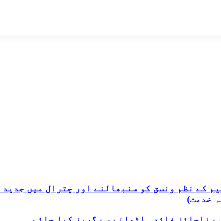
م کے نظم ونسق کو سنبھالنے اور چترال میں جدید 
 خدمت)
ے ناجائز فائدہ اٹھانے سے گریز کیا جائے