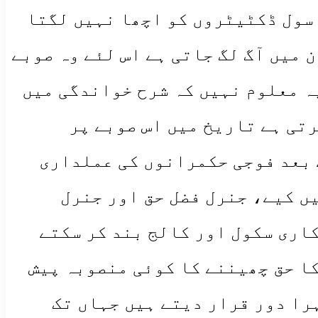
 سول ڈکٹیٹروں کو اچھا نہیں لگتا
ن میں آگ لگ جاتی ہے اس لئے وہ صوبے
ہ معلوم نہیں کہ شرح خواندگی میں
تی ہے تاریخ میں اس صوبے پر
 بعد فوجی حکمرانوں کی عملداری
ں کیے، جنرل فضل حق اور جنرل
کاری سکول اور کالج بند کر سکتے
کا حق چھیننے کا کوئی منصوبہ پیش
ہرا دور قرار دیتے ہیں جہاں تک