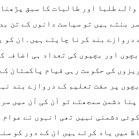
والے طلبا اور طالبات کا سبق پڑھنا
سر بنتے ہیں تو سیاست دانوں کے تن بد
 دروازے بند کرنا چایتے ہیں۔ان کو ی
چوں اور بچیوں کی تعداد ہی اضافہ کر
یزوں کی حکومت رہی قیام پاکستان کے
بچوں پر مفت تعلیم کے دروازے بند نہی
پنا دشمن سمجھتے تو آن کی آن میں سر
کوئی دشمنی نہیں تھی انہوں نے عوام 
ظ میں یاد کرتے ہیں ان کے دور کو سن