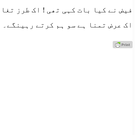
فیض نے کیا بات کہی تھی ! اک طرز تغا
اک عرض تمنا ہے سو ہم کرتے رہینگے۔