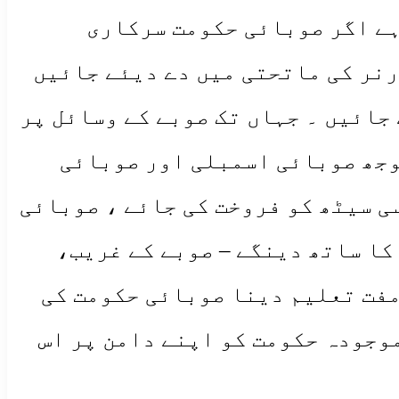
ہے اگر صوبائی حکومت سرکاری
رنر کی ماتحتی میں دے دیئے جائیں
جائیں ۔ جہاں تک صوبے کے وسائل پر
وجھ صوبائی اسمبلی اور صوبائی
ی سیٹھ کو فروخت کی جائے ، صوبائی
کا ساتھ دینگے – صوبے کے غریب،
مفت تعلیم دینا صوبائی حکومت کی
موجودہ حکومت کو اپنے دامن پر اس