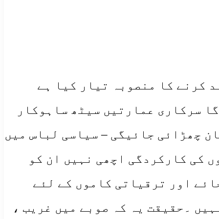
1500 سرکاری سکولوں اور 57 کالجوں کو بند کرنے کا منصوبہ تیار کیا ہے
گا سرکاری عمارتیں سیٹھ ساہوکار
ان چھڑائی جائیگی – سیاسی لباس میں
ں کی کارکردگی اچھی نہیں ان کو
ائے اور ترقیاتی کاموں کے لئے
ہیں ۔حقیقت یہ کہ صوبے میں غریب ،