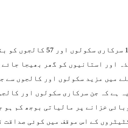
صوبائی حکومت خیبرپختونخوا نے 
ذہ اور استانیوں کو گھر بھیجا جائے 
ے میں مزید سکولوں اور کالجوں سے ج
 ہے کہ جن سرکاری سکولوں اور کالجو
بائی خزانے پر مالیاتی بوجھ کم ہو ج
ٹیٹروں کے اس موقف میں کوئی صداقت ن