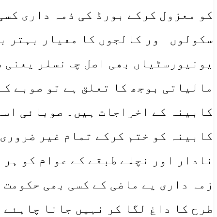
کو معزول کرکے بورڈ کی ذمہ داری کسی
سکولوں اور کالجوں کا معیار بہتر بن
یونیورسٹیاں بھی اصل چانسلر یعنی صو
مالیاتی بوجھ کا تعلق ہے تو صوبے کے
کابینہ کے اخراجات ہیں۔ صوبائی اسمب
کابینہ کو ختم کرکے تمام غیر ضروری 
نادار اور نچلے طبقے کے عوام کو ہر 
زمہ داری یے ماضی کے کسی بھی حکومت ن
طرح کا داغ لگا کر نہیں جانا چاہئے 