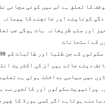
قف کا تعلق ہے اس میں کوئی سچائی نظ
گی کوناپنے اور جانچنے کا پیمانہ کی
یز اور ستم ظریفانہ بات ہوگی جب تعل
وں کے امتحانات
ڈوں میں سیاسی مداخلت ہوتی ہے تعلیم
وہ پرائیویٹ سکولوں اور کالجوں سے ب
 سامنے ہوتاہے اگر کسی بورڈ کا چیرم