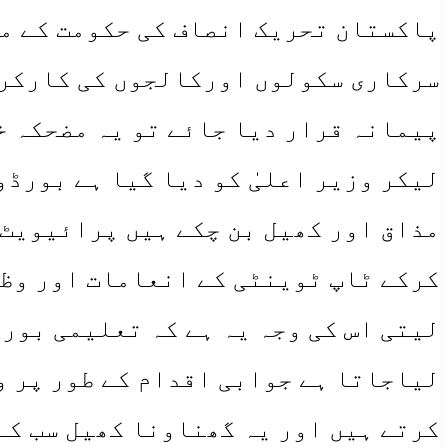
پاکستان تحریک انصاف کی حکومت کے مو
سرکاری سکولوں اورکالجوں کی کارکرد
پیمانہ قرار دیا جائے تو یہ مضحکہ خ
لیکر وزیر اعلیٰ کو دیا گیا ہے بورڈ
لیتی اس کی وجہ یہ ہے کہ تعلیمی بور
لیاجاتا ہے جوابی اقدام کے طور پر 
کرتے ہیں اور یہ گھناونا کھیل سب کے