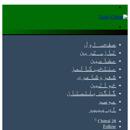
Menu
Search
for
صفحہ اول
تازہ ترین
مضامین
منتخب کالمز
شعروشاعری
خواتین
گلگت بلتستان
موسم
ای پیپر
℃
Chitral
28
Follow