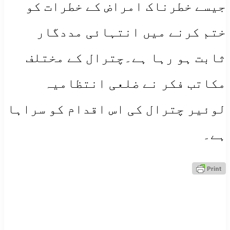
جیسے خطرناک امراض کے خطرات کو
ختم کرنے میں انتہائی مددگار
ثابت ہو رہا ہے۔چترال کے مختلف
مکاتب فکر نے ضلعی انتظامیہ
لوئیر چترال کی اس اقدام کو سراہا
ہے۔