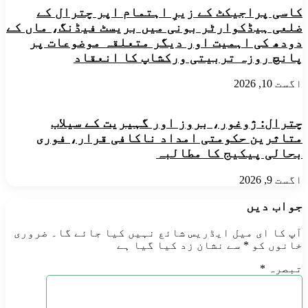
کاسی پراجیکٹ کے زیرِ اہتمام اپر چترال کے
ضلعی ہیڈکوارٹر بونی میں بریسٹ فیڈنگ، ماں کے
دودھ کی اہمیت اور دیگر متعلقہ موضوعات پر
پانچ روزہ تربیتی ورکشاپ کا انعقاد
اگست 10, 2026
چترال: ژوغور، بروز اور گہیریت کے سیلاب
متاثرین حکومتی امداد ناکافی قرار، فوری
بحالی پیکیج کا مطالبہ
اگست 9, 2026
جواب دیں
آپ کا ای میل ایڈریس شائع نہیں کیا جائے گا۔
ضروری
خانوں کو
*
سے نشان زد کیا گیا ہے
تبصرہ
*