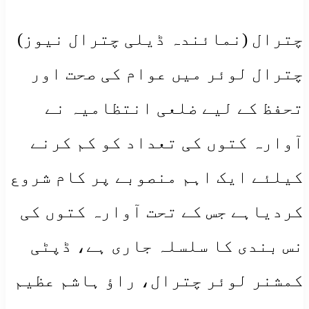
چترال (نمائندہ ڈیلی چترال نیوز)
چترال لوئر میں عوام کی صحت اور
تحفظ کے لیے ضلعی انتظامیہ نے
آوارہ کتوں کی تعداد کو کم کرنے
کیلئے ایک اہم منصوبے پر کام شروع
کردیاہے جس کے تحت آوارہ کتوں کی
نس بندی کا سلسلہ جاری ہے، ڈپٹی
کمشنر لوئر چترال، راؤ ہاشم عظیم