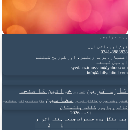
ہم سے رابطہ
فون اورواٹس ایپ
0341-8883828
اشتہار،پریس ریلیز، اور کوریج کیلئے
ای میل کیجئے
syed.nazirhussain@yahoo.com
info@dailychitral.com
تازہ ترین
خواتین کا صفحہ
تصاویر
مضامین
شعروشاعری
منتخب
علاقائی خبریں
ملازمت کے مواقع
گلگت بلتستان
کالم
ویڈیوز
اگست 2026
پیر
منگل
بدھ
جمعرات
جمعہ
ہفتہ
اتوار
2
1