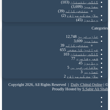
گلگت بلتستان
(103)
مضامین
(3,699)
منتخب کالم
(39)
ملازمت کے مواقع
(2)
ویڈیوز
(45)
Categories
تازہ ترین
12,748
مضامین
3,699
منتخب کالم
39
خواتین کا صفحہ
655
گلگت بلتستان
103
شعروشاعری
77
ویڈیوز
45
علاقائی خبریں
5
تصاویر
3
ملازمت کے مواقع
2
Daily Chitral Online
|
© Copyright 2026, All Rights Reserved |
Proudly Hosted by
S.Sabir Ali Shah
Facebook
X
YouTube