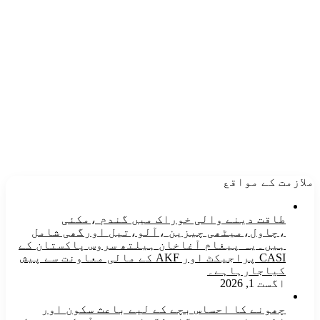
ملازمت کے مواقع
طاقت دینے والی خوراک میں گندم ،مکئی
،چاول،میٹھی چیزین ،آلو،تیل اورگھی شامل
ہیں۔یہ پیغام آغاخان ہیلتھ سروس پاکستان کے
CASI پراجیکٹ اور AKF کے مالی معاونت سے پیش
کیاجارہاہے۔
اگست 1, 2026
چھونے کا احساس بچے کے لیے باعث سکون اور