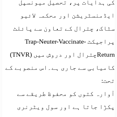
کی ہدایات پر، تحصیل میونسپل
ایڈمنسٹریشن اور محکمہ لائیو
سٹاک، چترال کے تعاون سے پائلٹ
پراجیکٹ Trap-Neuter-Vaccinate-
Returnچترال اور دروش میں (TNVR)
کامیابی سے جاری ہے۔اس منصوبے کے
تحت:
​آوارہ کتوں کو محفوظ طریقے سے
پکڑا جاتا ہے اور سول ویٹرنری