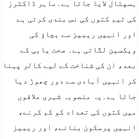
ہسپتال لایا جاتا ہے۔ماہر ڈاکٹرز
کی ٹیم کتوں کی نس بندی کرتی ہے
اور انہیں ریبیز سے بچاؤ کی
ویکسین لگاتی ہے۔ صحت یابی کے
بعد، ان کی شناخت کے لیے کالر پہنا
کر انہیں آبادی سے دور چھوڑ دیا
جاتا ہے۔یہ منصوبہ شہری علاقوں
میں کتوں کی تعداد کو کم کرنے،
انہیں پرسکون بنانے، اور ریبیز