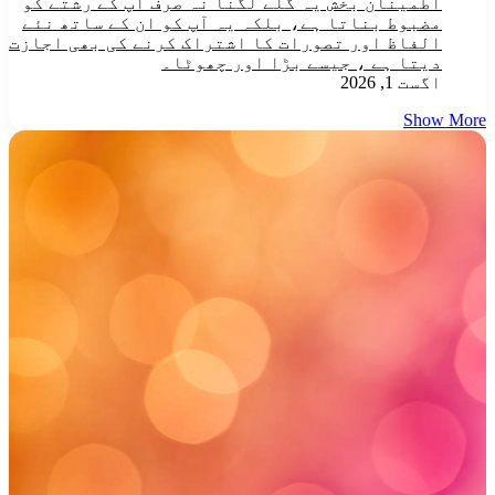
اطمینان بخش یہ گلے لگنا نہ صرف آپ کے رشتے کو
مضبوط بناتا ہے، بلکہ یہ آپ کو ان کے ساتھ نئے
الفاظ اور تصورات کا اشتراک کرنے کی بھی اجازت
دیتا ہے ، جیسے بڑا اور چھوٹا۔
اگست 1, 2026
Show More