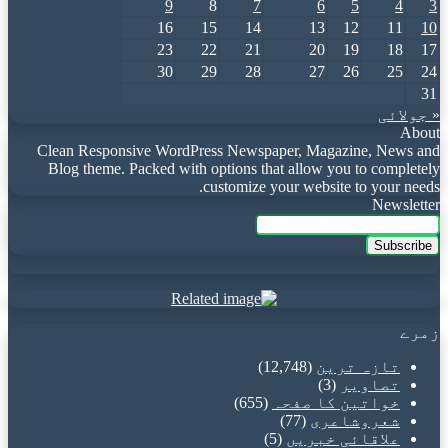
9
8
7
6
5
4
3
16
15
14
13
12
11
10
23
22
21
20
19
18
17
30
29
28
27
26
25
24
31
« جولائی
About
Clean Responsive WordPress Newspaper, Magazine, News and
Blog theme. Packed with options that allow you to completely
customize your website to your needs.
Newsletter
Enter
your
Email
address
زمرے
تازہ ترین
(12,748)
تصاویر
(3)
خواتین کا صفحہ
(655)
شعروشاعری
(77)
علاقائی خبریں
(5)