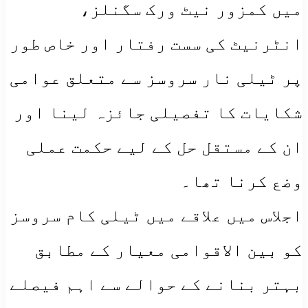
میں کمزور نیٹ ورک سگنلز،
انٹرنیٹ کی سست رفتار اور خاص طور
پر ٹیلی نار سروسز سے متعلق عوامی
شکایات کا تفصیلی جائزہ لینا اور
ان کے مستقل حل کے لیے حکمت عملی
وضع کرنا تھا۔
​اجلاس میں علاقے میں ٹیلی کام سروسز
کو بین الاقوامی معیار کے مطابق
بہتر بنانے کے حوالے سے اہم فیصلے