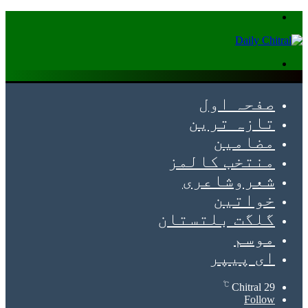
Menu
Search
for
صفحہ اول
تازہ ترین
مضامین
منتخب کالمز
شعروشاعری
خواتین
گلگت بلتستان
موسم
ای پیپر
℃
Chitral
29
Follow