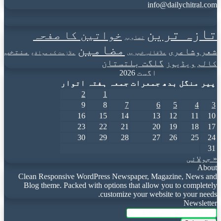
info@dailychitral.com
تازہ ترین
خواتین کا صفحہ
تصاویر
مضامین
شعروشاعری
منتخب
علاقائی خبریں
ملازمت کے مواقع
گلگت بلتستان
کالم
ویڈیوز
اگست 2026
پیر
منگل
بدھ
جمعرات
جمعہ
ہفتہ
اتوار
2
1
9
8
7
6
5
4
3
16
15
14
13
12
11
10
23
22
21
20
19
18
17
30
29
28
27
26
25
24
31
« جولائی
About
Clean Responsive WordPress Newspaper, Magazine, News and
Blog theme. Packed with options that allow you to completely
customize your website to your needs.
Newsletter
Enter
your