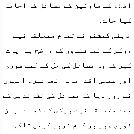
اضلاع کے صارفین کے مسائل کا احاطہ
کیا جاۓ۔
​ ڈپٹی کمشنر نے تمام متعلقہ نیٹ
ورکس کے نمائندوں کو واضح ہدایات
کیں کہ وہ مسائل کی حل کے لیے فوری
اور عملی اقدامات اٹھائیں۔ انہوں
نے زور دیا کہ مسائل کی نشاندہی کے
بعد متعلقہ نیٹ ورکس کے ذمہ داران
فوری طور پر کام شروع کریں تاکہ