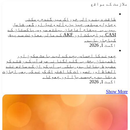
ملازمت کے مواقع
طاقت دینے والی خوراک میں گندم ،مکئی
،چاول،میٹھی چیزین ،آلو،تیل اورگھی شامل
ہیں۔یہ پیغام آغاخان ہیلتھ سروس پاکستان کے
CASI پراجیکٹ اور AKF کے مالی معاونت سے پیش
کیاجارہاہے۔
اگست 1, 2026
چھونے کا احساس بچے کے لیے باعث سکون اور
اطمینان بخش یہ گلے لگنا نہ صرف آپ کے رشتے کو
مضبوط بناتا ہے، بلکہ یہ آپ کو ان کے ساتھ نئے
الفاظ اور تصورات کا اشتراک کرنے کی بھی اجازت
دیتا ہے ، جیسے بڑا اور چھوٹا۔
اگست 1, 2026
Show More