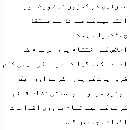
صارفین کو کمزور نیٹ ورک اور
انٹرنیٹ کے مسائل سے مستقل
چھٹکارا مل سکے۔
​اجلاس کے اختتام پر، اس عزم کا
اعادہ کیا گیا کہ عوام کی ٹیلی کام
ضروریات کو پورا کرنے اور ایک
موثر، مربوط مواصلاتی نظام قائم
کرنے کے لیے تمام ضروری اقدامات
اٹھائے جائیں گے.