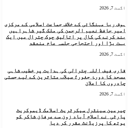
اگست 7, 2026
ہوش ربا مہنگائی کے خلاف جماعت اسلامی کے مرکزی
امیر حافظ نعیم الرحمن کی ملک گیر شاہراہیں
بند کرنے کی کال پر اتالیق چوک چترال میں ایک
بہت بڑا اور احتجاجی جلسہ عام منعقد
اگست 7, 2026
قاری فیض اللہ چترالی کی ہدایت پر خطیب شاہی
مسجد کا دورۂ جغور؛ سیلاب متاثرین کے لیے جستی
چادروں کا اعلان
اگست 7, 2026
چیرمین سینٹرل سیکرٹریٹ اسلامک ڈیموکریٹ
پارٹی نے اسلام آباد زون سے عرفان شاکر کو
یوتھ کا پرزیڈنٹ مقرر کر دیا