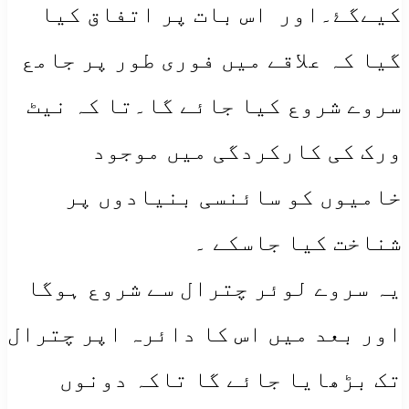
کیےگۓ۔اور ​ اس بات پر اتفاق کیا
گیا کہ علاقے میں فوری طور پر جامع
سروے شروع کیا جائے گا۔تا کہ نیٹ
ورک کی کارکردگی میں موجود
خامیوں کو سائنسی بنیادوں پر
شناخت کیا جاسکے ۔
یہ سروے لوئر چترال سے شروع ہوگا
اور بعد میں اس کا دائرہ اپر چترال
تک بڑھایا جائے گا تاکہ دونوں