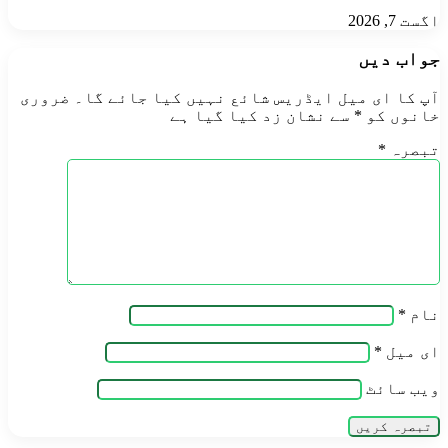
اگست 7, 2026
جواب دیں
آپ کا ای میل ایڈریس شائع نہیں کیا جائے گا۔
ضروری
خانوں کو
*
سے نشان زد کیا گیا ہے
تبصرہ
*
نام
*
ای میل
*
ویب‌ سائٹ