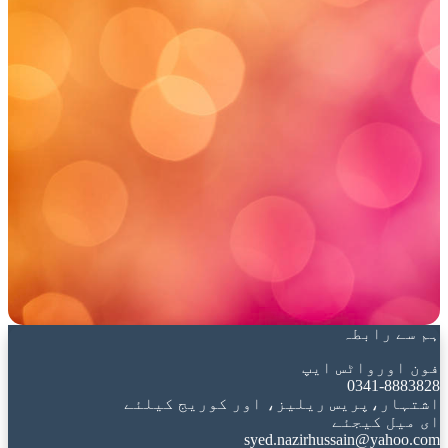
ہم سے رابطہ
فون اورواٹس ایپ
0341-8883828
اشتہار،پریس ریلیز، اور کوریج کیلئے
ای میل کیجئے
syed.nazirhussain@yahoo.com