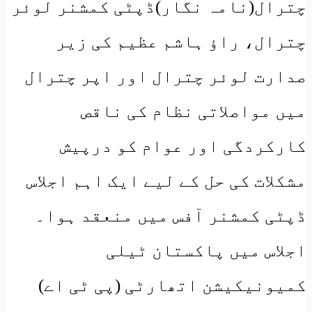
چترال(نامہ نگار)ڈپٹی کمشنر لوئر
چترال، راؤ ہاشم عظیم کی زیر
صدارت لوئر چترال اور اپر چترال
میں مواصلاتی نظام کی ناقص
کارکردگی اور عوام کو درپیش
مشکلات کی حل کے لیے ایک اہم اجلاس
ڈپٹی کمشنر آفس میں منعقد ہوا۔
اجلاس میں پاکستان ٹیلی
کمیونیکیشن اتھارٹی (پی ٹی اے)