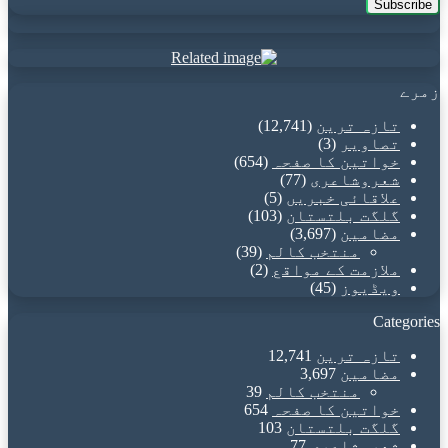
Email
address
زمرے
تازہ ترین
(12,741)
تصاویر
(3)
خواتین کا صفحہ
(654)
شعروشاعری
(77)
علاقائی خبریں
(5)
گلگت بلتستان
(103)
مضامین
(3,697)
منتخب کالم
(39)
ملازمت کے مواقع
(2)
ویڈیوز
(45)
Categories
تازہ ترین
12,741
مضامین
3,697
منتخب کالم
39
خواتین کا صفحہ
654
گلگت بلتستان
103
شعروشاعری
77