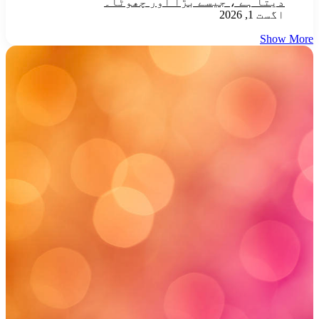
دیتا ہے ، جیسے بڑا اور چھوٹا۔
اگست 1, 2026
Show More