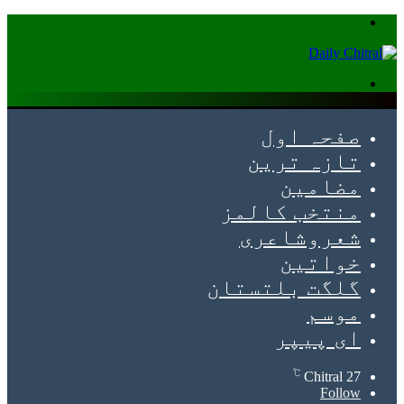
Menu
Search
for
صفحہ اول
تازہ ترین
مضامین
منتخب کالمز
شعروشاعری
خواتین
گلگت بلتستان
موسم
ای پیپر
℃
Chitral
27
Follow