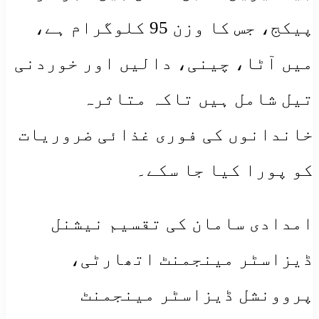
پیکج، جس کا وزن 95 کلوگرام ہے،
میں آٹا، چینی، دالیں اور خوردنی
تیل شامل ہیں تاکہ متاثرہ
خاندانوں کی فوری غذائی ضروریات
کو پورا کیا جا سکے۔
امدادی سامان کی تقسیم نیشنل
ڈیزاسٹر مینجمنٹ اتھارٹی،
پروونشل ڈیزاسٹر مینجمنٹ