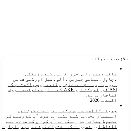
ملازمت کے مواقع
طاقت دینے والی خوراک میں گندم ،مکئی
،چاول،میٹھی چیزین ،آلو،تیل اورگھی شامل
ہیں۔یہ پیغام آغاخان ہیلتھ سروس پاکستان کے
CASI پراجیکٹ اور AKF کے مالی معاونت سے پیش
کیاجارہاہے۔
اگست 1, 2026
چھونے کا احساس بچے کے لیے باعث سکون اور
اطمینان بخش یہ گلے لگنا نہ صرف آپ کے رشتے کو
مضبوط بناتا ہے، بلکہ یہ آپ کو ان کے ساتھ نئے
الفاظ اور تصورات کا اشتراک کرنے کی بھی اجازت