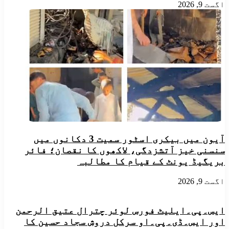
اگست 9, 2026
آیون میں بیکری اسٹور سمیت 3 دکانوں میں
سنسنی خیز آتشزدگی، لاکھوں کا نقصان؛ فائر
بریگیڈ یونٹ کے قیام کا مطالبہ
اگست 9, 2026
ایس۔پی۔ایلیٹ فورس لوئر چترال عتیق الرحمن
اور ایس۔ڈی۔پی۔او سرکل دروش سجاد حسین کا