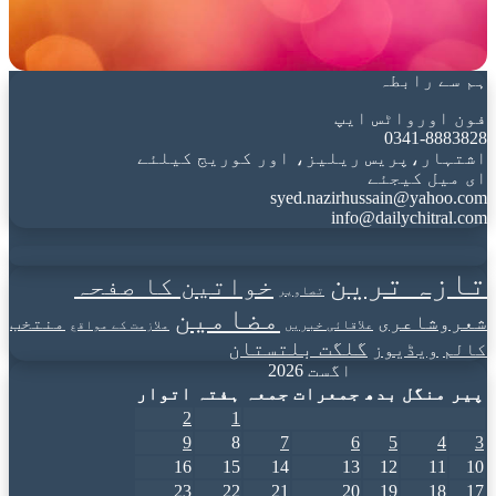
ہم سے رابطہ
فون اورواٹس ایپ
0341-8883828
اشتہار،پریس ریلیز، اور کوریج کیلئے
ای میل کیجئے
syed.nazirhussain@yahoo.com
info@dailychitral.com
تازہ ترین
خواتین کا صفحہ
تصاویر
مضامین
شعروشاعری
منتخب
علاقائی خبریں
ملازمت کے مواقع
گلگت بلتستان
کالم
ویڈیوز
اگست 2026
پیر
منگل
بدھ
جمعرات
جمعہ
ہفتہ
اتوار
2
1
9
8
7
6
5
4
3
16
15
14
13
12
11
10
23
22
21
20
19
18
17