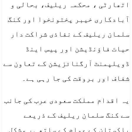
اتھارٹی ، محکمہ ریلیف، بحالی و
آبادکاری خیبر پختونخوا اور کنگ
سلمان ریلیف کے نفاذی شراکت دار
حیات فاؤنڈیشن اور پیس اینڈ
ڈویلپمنٹ آرگنائزیشن کے تعاون سے
شفاف اور بروقت کی جا رہی ہے۔
یہ اقدام مملکت سعودی عرب کی جانب
سے کنگ سلمان ریلیف کے ذریعے
پاکستان کے عوام کے ساتھ ہر مشکل