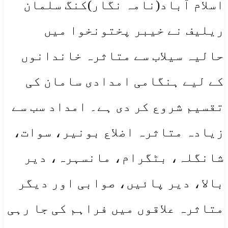
اسلام آباد(نامہ نگار)کنگ سلمان
ریلیف نے خیبر پختونخوا میں
حالیہ سیلاب سے متاثرہ خاندانوں
کے لیے ہنگامی امدادی سامان کی
تقسیم شروع کر دی ہے۔ امداد سب سے
زیادہ متاثرہ اضلاع بونیر، سوات،
شانگلہ، بٹگرام، مانسہرہ، دیر
بالا، دیر پائیں، صوابی اور دیگر
متاثرہ علاقوں میں فراہم کی جا رہی