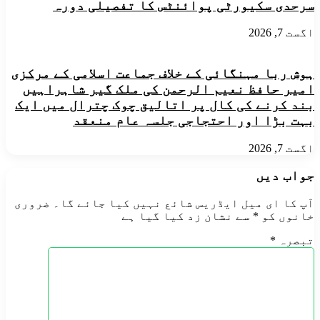
سرحدی سکیورٹی پوائنٹس کا تفصیلی دورہ
اگست 7, 2026
ہوش ربا مہنگائی کے خلاف جماعت اسلامی کے مرکزی
امیر حافظ نعیم الرحمن کی ملک گیر شاہراہیں
بند کرنے کی کال پر اتالیق چوک چترال میں ایک
بہت بڑا اور احتجاجی جلسہ عام منعقد
اگست 7, 2026
جواب دیں
آپ کا ای میل ایڈریس شائع نہیں کیا جائے گا۔
ضروری
خانوں کو
*
سے نشان زد کیا گیا ہے
تبصرہ
*