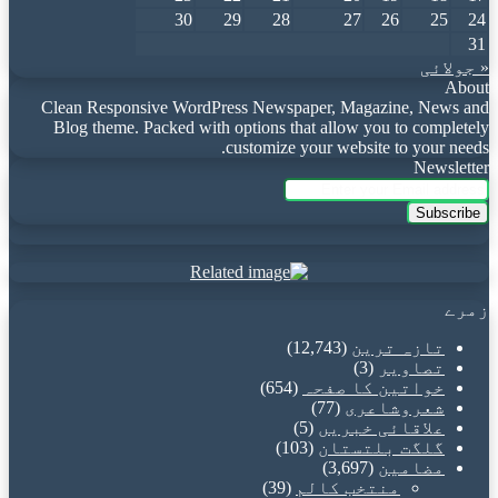
30
29
28
27
26
25
24
31
« جولائی
About
Clean Responsive WordPress Newspaper, Magazine, News and
Blog theme. Packed with options that allow you to completely
customize your website to your needs.
Newsletter
Enter
your
Email
address
زمرے
تازہ ترین
(12,743)
تصاویر
(3)
خواتین کا صفحہ
(654)
شعروشاعری
(77)
علاقائی خبریں
(5)
گلگت بلتستان
(103)
مضامین
(3,697)
منتخب کالم
(39)