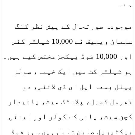
ہے۔
موجودہ صورتحال کے پیش نظر کنگ
سلمان ریلیف نے 10,000 شیلٹر کٹس
اور 10,000 فوڈ پیکجزمختص کیے ہیں۔
ہر شیلٹر کٹ میں ایک خیمہ، سولر
پینل بمعہ ایل ای ڈی لائٹس، دو
تھرمل کمبل، پلاسٹک میٹ، پائیدار
کچن سیٹ، پانی کے کولر اور اینٹی
بیکٹیریل صابن شامل ہیں۔ ہر فوڈ