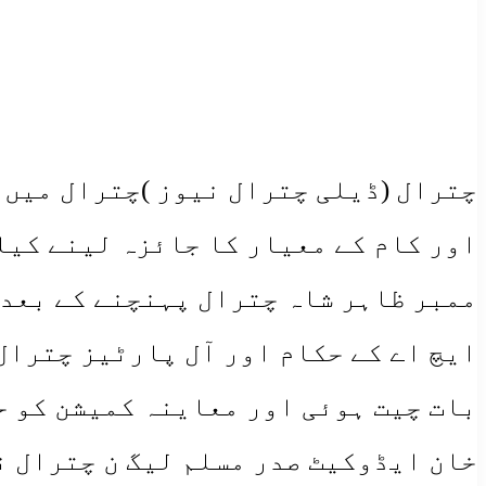
چترال (ڈیلی چترال نیوز )چترال میں 
اور کام کے معیار کا جائزہ لینے کیل
ممبر ظاہر شاہ چترال پہنچنے کے بعد 
ایچ اے کے حکام اور آل پارٹیز چترال
بات چیت ہوئی اور معاینہ کمیشن کو ح
خان ایڈوکیٹ صدر مسلم لیگ ن چترال ن