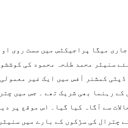
جاری میگا پراجیکٹس میں سست روی اور
ئے سنیٹر محمد طلحہ محمود کی کوششوں
ڈپٹی کمشنر آفس میں ایک غیر معمولی ا
 کے رہنما بھی شریک تھے ۔ جس میں چتر
الات سے آگاہ کیا گیا۔ اس موقع پر دی
ے چترال کی سڑکوں کے بارے میں سنیٹر