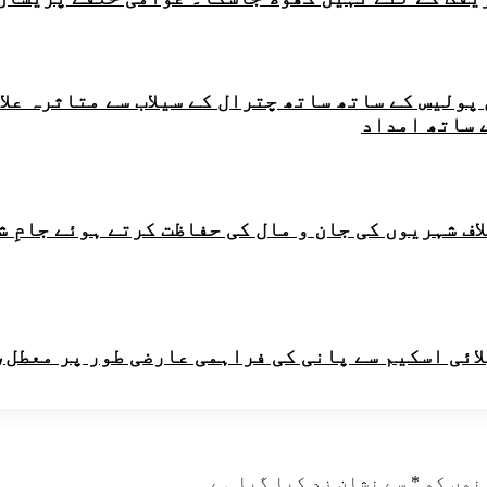
ر چترال پولیس کے ساتھ ساتھ چترال کے سیلاب سے متاثر
 ساتھ امداد
اف شہریوں کی جان و مال کی حفاظت کرتے ہوئے جامِ 
لائی اسکیم سے پانی کی فراہمی عارضی طور پر معطل،
نوں کو
*
سے نشان زد کیا گیا ہے