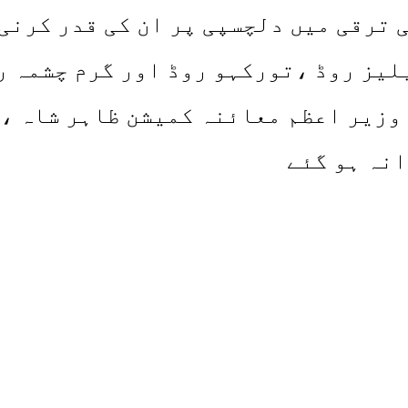
 ترقی میں دلچسپی پر ان کی قدر کرنی 
لیز روڈ ،تورکہو روڈ اور گرم چشمہ ر
وزیر اعظم معائنہ کمیشن ظاہر شاہ ، 
نہ ہو گئے