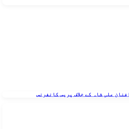
نان علی شاہ کے خلاف پریس کانفرنس