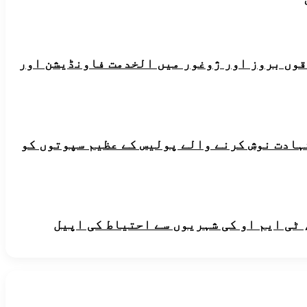
ہ علاقوں بروز اور ژوغور میں الخدمت فاونڈیشن اور
شہادت نوش کرنے والے پولیس کے عظیم سپوتوں کو
 ٹی ایم او کی شہریوں سے احتیاط کی اپیل