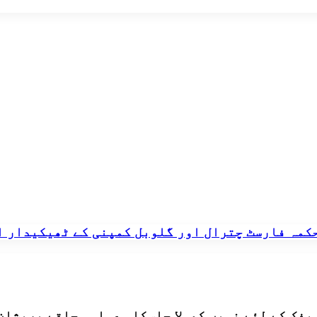
کمہ فارسٹ چترال اور گلوبل کمپنی کے ٹھیکیدار اف
ریفک کے لئے نہیں کھولا جاسکا۔ عوامی حلقے پریشان