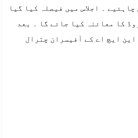
چاہئیے ۔ اجلاس میں فیصلہ کیا گیا
وڈ کا معائنہ کیا جائے گا ۔ بعد
این ایچ اے کے آفیسران چترال