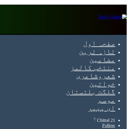
Menu
Search
for
صفحہ اول
تازہ ترین
مضامین
منتخب کالمز
شعروشاعری
خواتین
گلگت بلتستان
موسم
ای پیپر
℃
Chitral
21
Follow