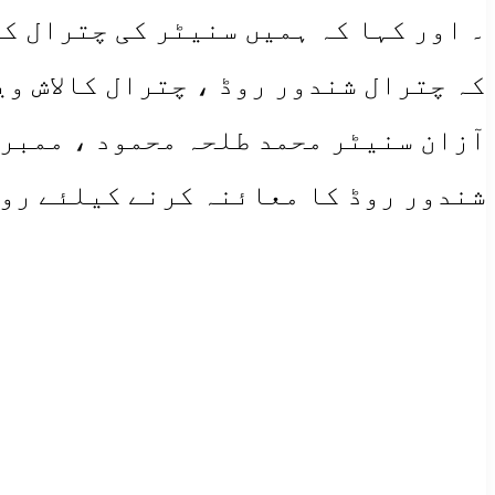
۔ اور کہا کہ ہمیں سنیٹر کی چترال کی
کہ چترال شندور روڈ ، چترال کالاش وی
آزان سنیٹر محمد طلحہ محمود ، ممبر 
شندور روڈ کا معائنہ کرنے کیلئے روا