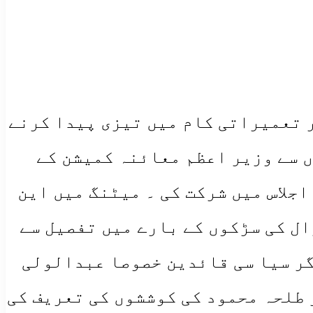
 تعمیراتی کام میں تیزی پیدا کرنے
 سے وزیر اعظم معائنہ کمیشن کے
جلاس میں شرکت کی ۔ میٹنگ میں این
ال کی سڑکوں کے بارے میں تفصیل سے
گر سیا سی قائدین خصوصا عبدالولی
 طلحہ محمود کی کوششوں کی تعریف کی