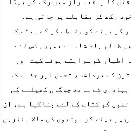
قتل کا واقعہ راز میں رکھ کر بیگا
خود رکھ کر مقابلے پر جاتی ہے۔
 کر بیٹے کو مخاطب کر کے بیٹے کا
ھر ظالم باد شاہ نے تمہیں کس لئے
 اظہار کو سراہتے ہوئے گیت اور
تون کے برداشت، تحمل اور جذبے کا
 بہادری کے ساتھ چوگان کھیلنے کی
نیوں کو کتاب کے لئے چناگیا ہے، ان
 پر بیٹھ کر موتیوں کی مالا بنارہی