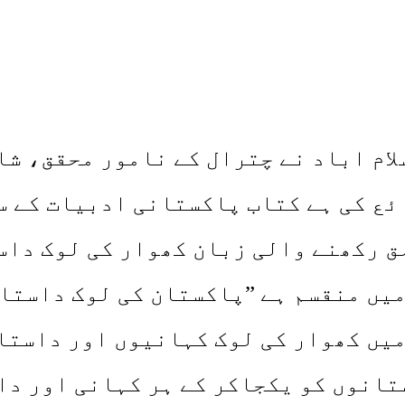
لام اباد نے چترال کے نامور محقق، ش
ئع کی ہے کتاب پاکستانی ادبیات کے 
ق رکھنے والی زبان کھوار کی لوک دا
میں کھوار کی لوک کہانیوں اور داستا