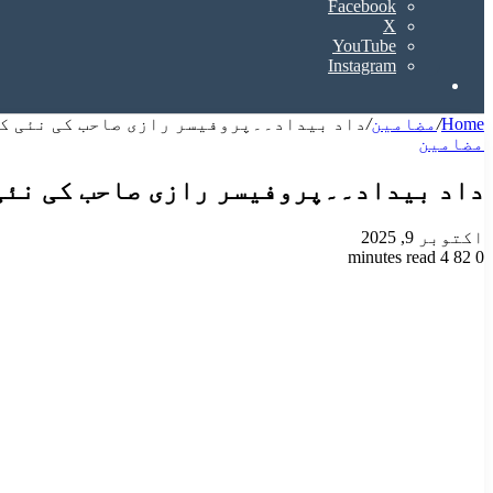
Facebook
X
YouTube
Instagram
Search
for
Home
/
مضامین
/
داد بیداد۔۔پروفیسر رازی صاحب کی نئی ک
مضامین
داد بیداد۔۔پروفیسر رازی صاحب کی نئی
اکتوبر 9, 2025
4 minutes read
82
0
Odnoklassniki
VKontakte
Facebook
LinkedIn
Pinterest
Tumblr
Pocket
Reddit
X