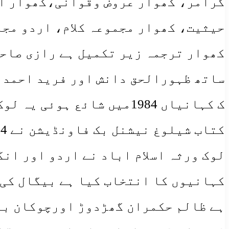
گرامر، کھوار عروض وقوانی،کھوار اد
حیثیت، کھوار مجموعہ کلام، اردو مجم
کھوار ترجمہ زیر تکمیل ہے رازی صاحب
ساتھ ظہورالحق دانش اور فرید احمد رض
ک کہانیاں 1984میں شائع ہ
کہانیوں کا انتخاب کیا ہے بیگال کی 
ہے ظالم حکمران گھڑدوڑ اورچوکان باز