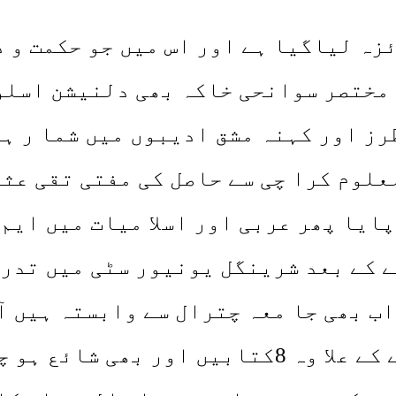
ئزہ لیاگیا ہے اور اس میں جو حکمت و د
 مختصر سوانحی خاکہ بھی دلنیشن اسلو
ز اور کہنہ مشق ادیبوں میں شما ر ہو
علوم کرا چی سے حاصل کی مفتی تقی عث
یا پھر عربی اور اسلا میات میں ایم 
 کے بعد شرینگل یونیور سٹی میں تدر
ب بھی جا معہ چترال سے وابستہ ہیں آ
ایوارڈ بھی مل چکاہے، نعتیہ مجموعے کے علا وہ 