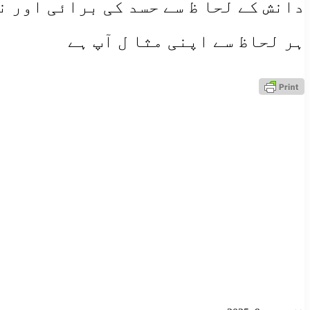
دانش کے لحا ظ سے حسد کی برائی اور ن
ہر لحاظ سے اپنی مثا ل آپ ہے