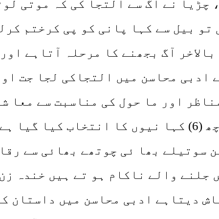
 چڑیا نے آگ سے التجا کی کہ موتی لوٹ
الاخر آگ بجھنے کا مرحلہ آتاہے اور 
ے ادبی محاسن میں التجاکی لجا جت اور
ناظر اور ما حول کی مناسبت سے معا شر
دانش اور فرید احمد رضا کی کتاب سے چھ (6) کہا نیوں 
ن سوتیلے بھا ئی چوتھے بھائی سے رقاب
ں جلنے والے ناکام ہو تے ہیں خندہ زن
باش دیتاہے ادبی محاسن میں داستان کی