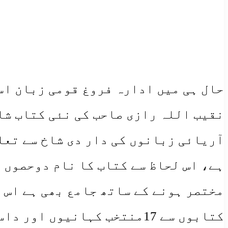
حال ہی میں ادارہ فروغ قومی زبان اس
نقیب اللہ رازی صاحب کی نئی کتاب شا
آریائی زبانوں کی دار دی شاخ سے تعل
مختصر ہونے کے ساتھ جامع بھی ہے اس 
کتابوں سے 17منتخب کہانیوں اور داستانوں کو یکجاکر کے ہر کہانی اور داستان کا خلاصہ دیاگیا ہے،