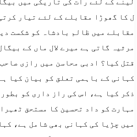
لینے کے لئے رات کی تاریکی میں بیگا
ل کا گھوڑا مقابلے کے لئے تیار کرتی 
مقابلے میں ظالم بادشاہ کو شکست دین
مرثیہ گاتی ہے میرے لال ماں کے بیگال
قتل کیا؟ ادبی محاسن میں رازی صاحب 
کہانی کے باہمی تعلق کو بیان کیا ہے
ذکر کیا ہے، اس کی راز داری کو بطور 
مہارت کو داد تحسین کا مستحق ٹھہرای
میں چڑیا کی کہانی بھی شامل ہے، کہا