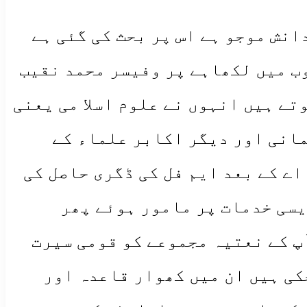
انش موجو ہے اس پر بحث کی گئی ہے
ب میں لکھاہے پر وفیسر محمد نقیب
تے ہیں انہوں نے علوم اسلا می یعنی
مانی اور دیگر اکابر علماء کے
اے کے بعد ایم فل کی ڈگری حاصل کی
یسی خدمات پر مامور ہوئے پھر
پ کے نعتیہ مجموعے کو قومی سیرت
8کتابیں اور بھی شائع ہو چکی ہیں ان میں کھوار قاعدہ اور