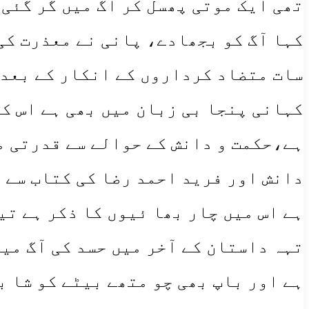
تھی ایک موتی پھسل کر آگ میں گر گئی،
سات متضاد کرداروں کے انکار کے بعد ب
کہانی پنجا بی زبان میں بھی ہے اس ک
ہے،حکمت و دانش کے حوالے سے قدرتی م
ہے اس میں چار بھا ئیوں کا ذکر ہے تی
تہہ داستان کے آخر میں حسد کی آگ می
ہے اور باپ بھی چو متھے بیٹے کو شا 