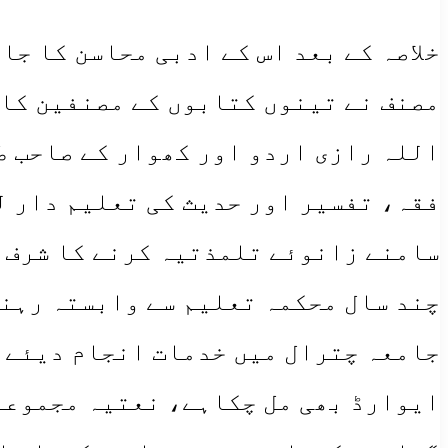
خلاصہ کے بعد اس کے ادبی محاسن کا جا
مصنف نے تینوں کتابوں کے مصنفین کا
اللہ رازی اردو اور کھوار کے صاحب طر
فقہ، تفسیر اور حدیث کی تعلیم دار ل
سامنے زانوئے تلمذتیہ کرنے کا شرف پا
چند سال محکمہ تعلیم سے وابستہ رہنے
جامعہ چترال میں خدمات انجام دیئے ا