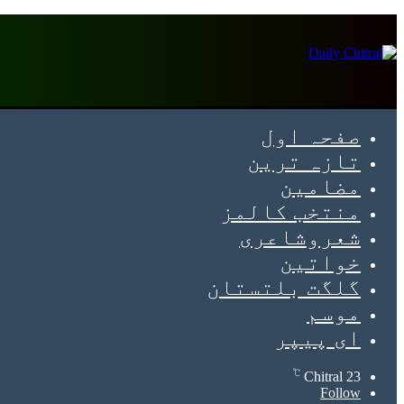
Menu
Search
for
صفحہ اول
تازہ ترین
مضامین
منتخب کالمز
شعروشاعری
خواتین
گلگت بلتستان
موسم
ای پیپر
℃
Chitral
23
Follow