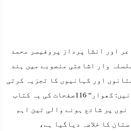
اعر اور انشا پرداز پروفیسر محمد
سلسلہ وار اشاعتی منصوبے میں ہند
ستانوں اور کہانیوں کا تجزیہ کرتی
ہے، اس لحاظ سے کتاب کا نام دوحصوں میں منقسم ہے ”پاکستان کی لوک داستانیں: کھوار“ 116صفحات کی یہ کتاب
 نوں پر شائع ہونے والی تین اہم