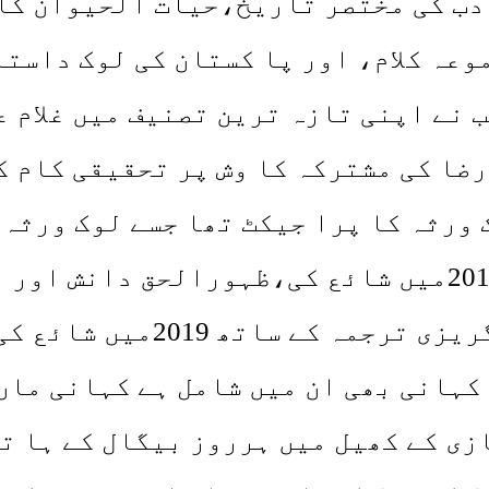
ب کی مختصر تاریخ،حیات الحیوان کا 
وعہ کلام، اور پا کستان کی لوک داستا
 نے اپنی تازہ ترین تصنیف میں غلام ع
ا کی مشترکہ کا وش پر تحقیقی کام کیا
وئی یہ لوک ورثہ کا پرا جیکٹ تھا جسے لوک 
کتاب شیلوغ نیشنل بک فاونڈیشن نے 2014میں شائع کی،
لوک ورثہ اسلام اباد نے اردو
کہانی بھی ان میں شامل ہے کہانی ماں
ی کے کھیل میں ہرروز بیگال کے ہا تھ