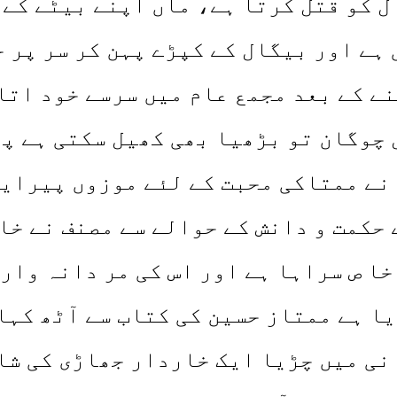
ل کو قتل کرتا ہے، ماں اپنے بیٹے کے 
ہے اور بیگال کے کپڑے پہن کر سر پر 
ے کے بعد مجمع عام میں سرسے خود اتار
 چوگان تو بڑھیا بھی کھیل سکتی ہے پ
نے ممتاکی محبت کے لئے موزوں پیرایہ
 حکمت و دانش کے حوالے سے مصنف نے خا
خا ص سراہا ہے اور اس کی مر دانہ وار
ا ہے ممتاز حسین کی کتاب سے آٹھ کہا
نی میں چڑیا ایک خاردار جھاڑی کی شاخ