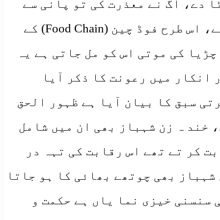
ا دے، آگ نے معذرت کی تو پانی سے
کہا آگ کو بجھادے، پانی نے معذرت کی تو بیل سے کہا پانی کو پی کرختم کرلے، اس طرح فوڈ چین (Food Chain) کے
چڑیا کی موتی اس کو مل جاتی ہے یہ
 انکار میں رعونت کا ذکر آیا
تی سبق کا بیان آیا ہے ظہور الحق
کا انتخاب کیا گیا ہے، خند ہ زن شہباز بھی ان میں شامل
ت کر تے تھے اس رقابت کی تہہ در
 شہباز بھی چوتھے بھائی کا ہو جاتا
 سنسنی خیزی نما یاں ہے حکمت و