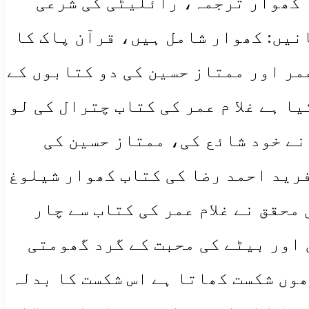
کھوار ترجمہ، رائلیٹی کی شرعی
نیں: کھوار شامل ہیں، قرآن پاک کا
مر اور ممتاز حسین کی دو کتابوں کے
 ہے غلا م عمر کی کتاب چترال کی لو
ورثہ نے خود شائع کی، ممتاز حسین کی
ظہورالحق دانش اور فرید احمد رضا کی کتاب کھوار شیلوغ
 اور انگریزی ترجمہ کے ساتھ 2019میں شائع کی محقق نے غلام عمر کی کتاب سے چار
 اور بیٹے کی محبت کے گرد گھومتی
وں شکست کھاتا ہے اس شکست کا بدلہ