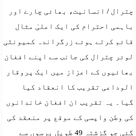
چترال / انسانیت، بھائی چارے اور
باہمی احترام کی ایک اعلیٰ مثال
قائم کرتے ہوئے زرگراندہ کمیونٹی
لوئر چترال کی جانب سے اپنے افغان
بھائیوں کے اعزاز میں ایک پروقار
الوداعی تقریب کا انعقاد کیا
گیا۔ یہ تقریب ان افغان خاندانوں
کی وطن واپسی کے موقع پر منعقد کی
گئی جو گزشتہ 49 طویل برسوں سے