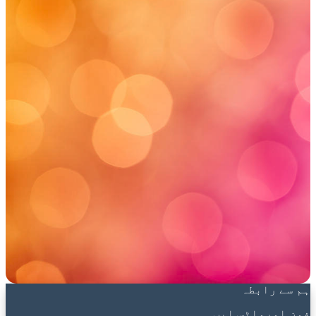
ہم سے رابطہ
فون اورواٹس ایپ