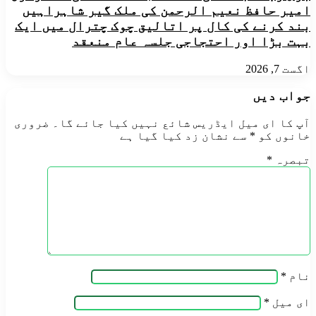
امیر حافظ نعیم الرحمن کی ملک گیر شاہراہیں
بند کرنے کی کال پر اتالیق چوک چترال میں ایک
بہت بڑا اور احتجاجی جلسہ عام منعقد
اگست 7, 2026
جواب دیں
آپ کا ای میل ایڈریس شائع نہیں کیا جائے گا۔
ضروری
خانوں کو
*
سے نشان زد کیا گیا ہے
تبصرہ
*
نام
*
ای میل
*