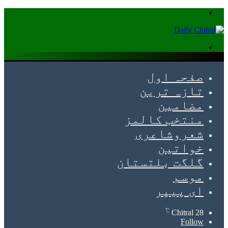
Menu
Search
for
صفحہ اول
تازہ ترین
مضامین
منتخب کالمز
شعروشاعری
خواتین
گلگت بلتستان
موسم
ای پیپر
℃
Chitral
28
Follow