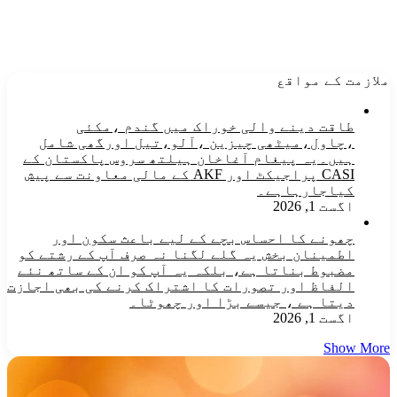
ملازمت کے مواقع
طاقت دینے والی خوراک میں گندم ،مکئی
،چاول،میٹھی چیزین ،آلو،تیل اورگھی شامل
ہیں۔یہ پیغام آغاخان ہیلتھ سروس پاکستان کے
CASI پراجیکٹ اور AKF کے مالی معاونت سے پیش
کیاجارہاہے۔
اگست 1, 2026
چھونے کا احساس بچے کے لیے باعث سکون اور
اطمینان بخش یہ گلے لگنا نہ صرف آپ کے رشتے کو
مضبوط بناتا ہے، بلکہ یہ آپ کو ان کے ساتھ نئے
الفاظ اور تصورات کا اشتراک کرنے کی بھی اجازت
دیتا ہے ، جیسے بڑا اور چھوٹا۔
اگست 1, 2026
Show More