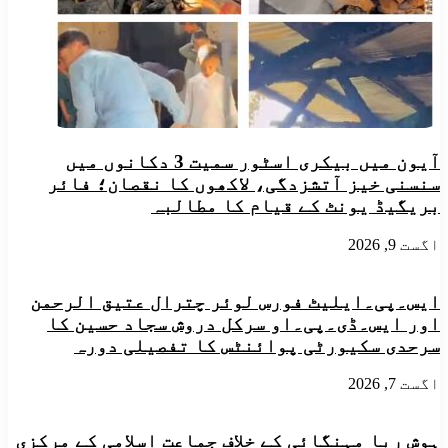
آیون میں بیکری اسٹور سمیت 3 دکانوں میں
سنسنی خیز آتشزدگی، لاکھوں کا نقصان؛ فائر
بریگیڈ یونٹ کے قیام کا مطالبہ
اگست 9, 2026
ایس۔پی۔ایلیٹ فورس لوئر چترال عتیق الرحمن
اور ایس۔ڈی۔پی۔او سرکل دروش سجاد حسین کا
سرحدی سکیورٹی پوائنٹس کا تفصیلی دورہ
اگست 7, 2026
ہوش ربا مہنگائی کے خلاف جماعت اسلامی کے مرکزی