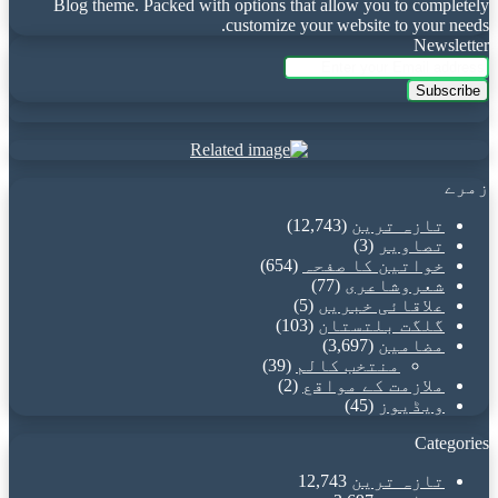
Blog theme. Packed with options that allow you to completely
customize your website to your needs.
Newsletter
Enter
your
Email
address
زمرے
تازہ ترین
(12,743)
تصاویر
(3)
خواتین کا صفحہ
(654)
شعروشاعری
(77)
علاقائی خبریں
(5)
گلگت بلتستان
(103)
مضامین
(3,697)
منتخب کالم
(39)
ملازمت کے مواقع
(2)
ویڈیوز
(45)
Categories
تازہ ترین
12,743