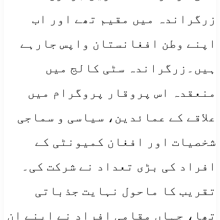
زرگراندہ میں مقیم تھے اور اب
اپنے وطن افغانستان واپس جارہے
ہیں۔زرگراندہ سٹی کالج میں
منعقدہ اس پروقار پروگرام میں
علاقے کے عمائدین، سیاسی و سماجی
شخصیات اور افغان کمیونٹی کے
افراد کی بڑی تعداد نے شرکت کی۔
تقریب کا ماحول نہایت جذباتی
تھا، جہاں مقامی افراد نے اپنے ان