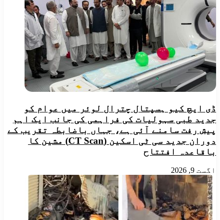
سخت
چترال
انتظامات
پریس
کلب
کے
نومنتخب
کابینہ
سے
حلف
لیا
ڈی ایچ کیو ہسپتال چترال لوئر میں عوام کو
جدید طبی سہولیات کی فراہمی کی جانب ایک اہم
پیش رفت سامنے آئی ہے، جہاں باضابطہ تقریب کے
دوران جدید سی ٹی اسکین (CT Scan) مشین کا
باقاعدہ افتتاح
اگست 9, 2026