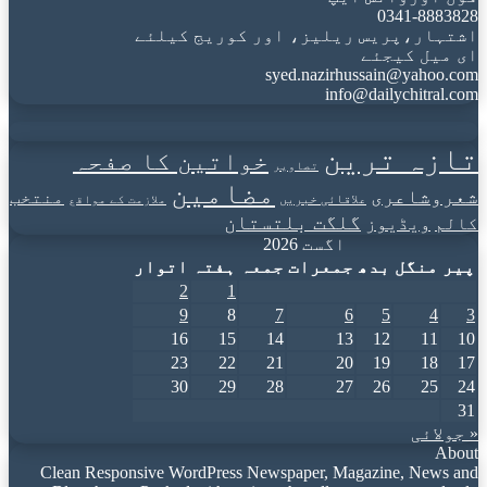
0341-8883828
اشتہار،پریس ریلیز، اور کوریج کیلئے
ای میل کیجئے
syed.nazirhussain@yahoo.com
info@dailychitral.com
تازہ ترین
خواتین کا صفحہ
تصاویر
مضامین
شعروشاعری
منتخب
علاقائی خبریں
ملازمت کے مواقع
گلگت بلتستان
کالم
ویڈیوز
اگست 2026
پیر
منگل
بدھ
جمعرات
جمعہ
ہفتہ
اتوار
2
1
9
8
7
6
5
4
3
16
15
14
13
12
11
10
23
22
21
20
19
18
17
30
29
28
27
26
25
24
31
« جولائی
About
Clean Responsive WordPress Newspaper, Magazine, News and