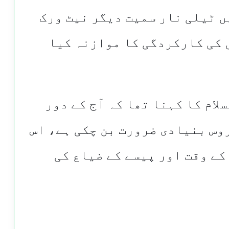
ں ٹیلی نار سمیت دیگر نیٹ ورک
 کی کارکردگی کا موازنہ کیا
لام کا کہنا تھا کہ آج کے دور
وس بنیادی ضرورت بن چکی ہے، اس
کے وقت اور پیسے کے ضیاع کی