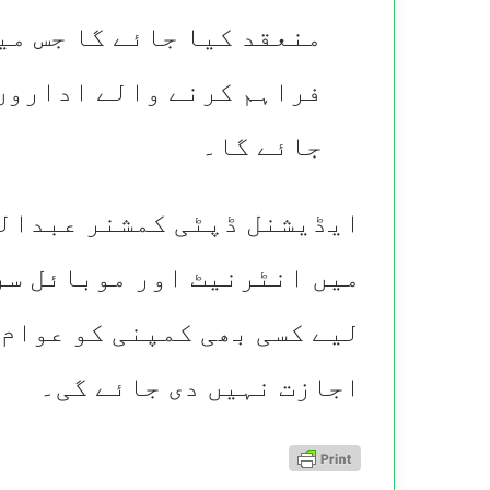
منعقد کیا جائے گا جس می
فراہم کرنے والے اداروں
جائے گا۔
​ایڈیشنل ڈپٹی کمشنر عبدالس
میں انٹرنیٹ اور موبائل سر
لیے کسی بھی کمپنی کو عوام 
اجازت نہیں دی جائے گی۔