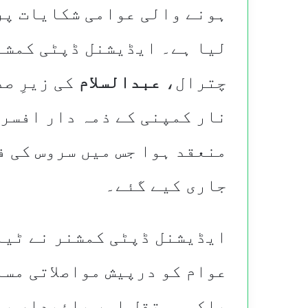
ہونے والی عوامی شکایات پر
لیا ہے۔ ایڈیشنل ڈپٹی کمشن
چترال،
عبدالسلام
کی زیرِ ص
نار کمپنی کے ذمہ دار افسرا
منعقد ہوا جس میں سروس کی ف
جاری کیے گئے۔
ایڈیشنل ڈپٹی کمشنر نے ٹیل
عوام کو درپیش مواصلاتی مسا
بلکہ مستقل اور پائیدار بن