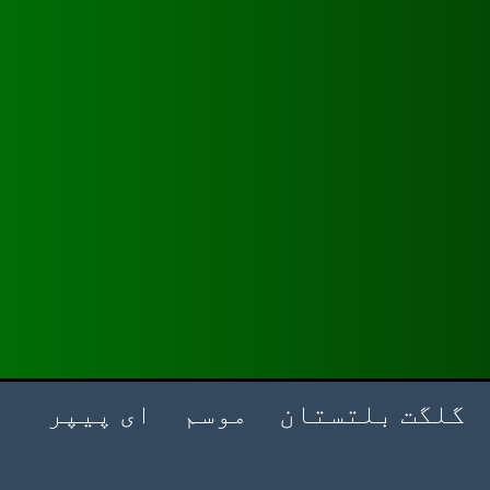
گلگت بلتستان
موسم
ای پیپر