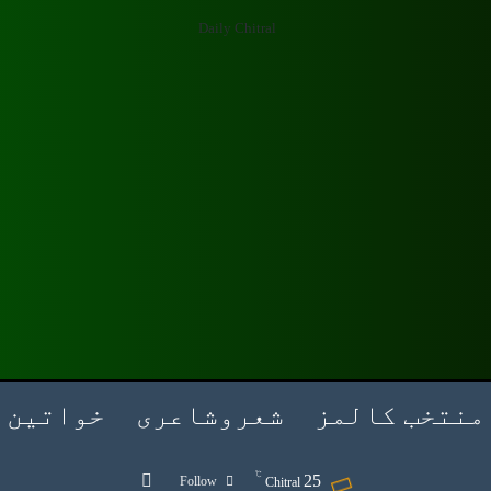
منتخب کالمز
شعروشاعری
خواتین
℃
Search for
25
Follow
Chitral