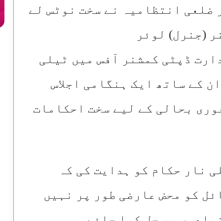
 ضلعی انتظامیہ نے سخت نوٹس لے
ر (جنرل) لوئر
دارت ڈپٹی کمشنر آفس میں ٹیلی
ن کے ساتھ ایک ہنگامی اجلاس
وری بحالی کے لیے سخت احکامات
ی نار حکام کو ہدایت کی کہ
ئل کو محض عارضی طور پر نہیں
یادوں پر حل کیا جائے۔