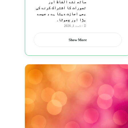
ساتھ نئے الفاظ اور
تصورات کا اشتراک کرنے کی
بھی اجازت دیتا ہے ، جیسے
بڑا اور چھوٹا۔
اگست 1, 2026
Show More