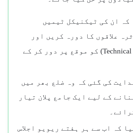
 کہ ان کی ٹیکنیکل ٹیمیں
رہ علاقوں کا دورہ کریں اور
کسی بھی فنی خرابی (Technical Fault) کو موقع پر دور کر کے
دایت کی گئی کہ وہ ضلع بھر میں
نانے کے لیے ایک جامع پلان تیار
رائے۔
ا کہ اب سے ہر ہفتے ریویو اجلاس