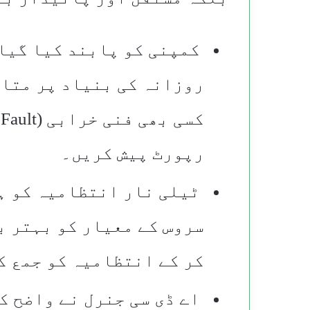
​ کمپنی کو پابند کیا گیا
روزانہ کی بنیاد پر متاث
رپورٹ پیش کریں۔
​ ٹیلی نار انتظامیہ کو ہ
سروس کے معیار کو بہتر ب
کر کے انتظامیہ کو جمع ک
اے ڈی سی جنرل نے واضح کی