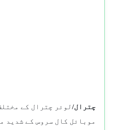
چترال/
لوئر چترال کے مختلف
موبائل کال سروس کے شدید م