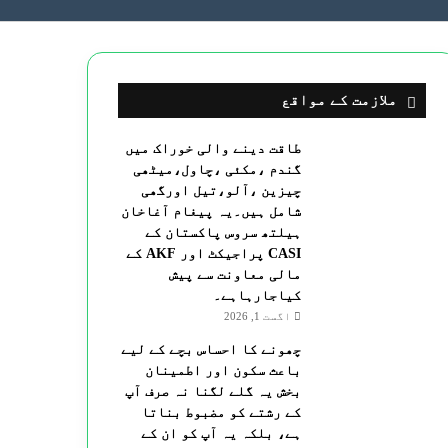
ملازمت کے مواقع
طاقت دینے والی خوراک میں
گندم ،مکئی ،چاول،میٹھی
چیزین ،آلو،تیل اورگھی
شامل ہیں۔یہ پیغام آغاخان
ہیلتھ سروس پاکستان کے
CASI پراجیکٹ اور AKF کے
مالی معاونت سے پیش
کیاجارہاہے۔
اگست 1, 2026
چھونے کا احساس بچے کے لیے
باعث سکون اور اطمینان
بخش یہ گلے لگنا نہ صرف آپ
کے رشتے کو مضبوط بناتا
ہے، بلکہ یہ آپ کو ان کے