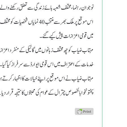
نوجوان رہنما، مختلف شعبہ ہائے زندگی سے تعلق رکھنے وال
اس موقع پر ملک بھر سے منتخب 40 
میں قومی اعزازات پیش کیے گئے۔
مہتاب ضیاب کو چھ مختلف زبانوں میں گائیکی کے منفرد اعزاز ا
خدمات کے اعتراف میں اس قومی ایوارڈ سے سرفراز کیا گیا۔
مہتاب ضیاب نے اس موقع پر اپنے خیالات کا اظہار کرتے ہوئے
پختونخوا بالخصوص چترال کے عوام کی محبتوں کا نتیجہ قرار دیا.