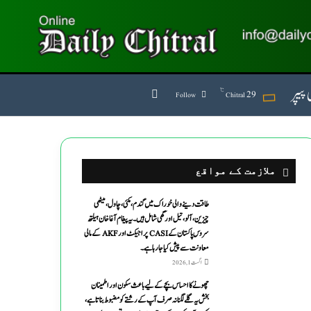
پیپر
℃
Search for
29
Follow
Chitral
ملازمت کے مواقع
طاقت دینے والی خوراک میں گندم ،مکئی ،چاول،میٹھی
چیزین ،آلو،تیل اورگھی شامل ہیں۔یہ پیغام آغاخان ہیلتھ
سروس پاکستان کے CASI پراجیکٹ اور AKF کے مالی
معاونت سے پیش کیاجارہاہے۔
اگست 1, 2026
چھونے کا احساس بچے کے لیے باعث سکون اور اطمینان
بخش یہ گلے لگنا نہ صرف آپ کے رشتے کو مضبوط بناتا ہے،