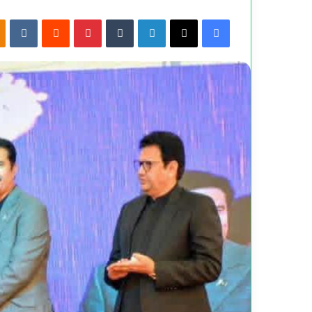
kte
Reddit
Pinterest
Tumblr
LinkedIn
X
Facebook