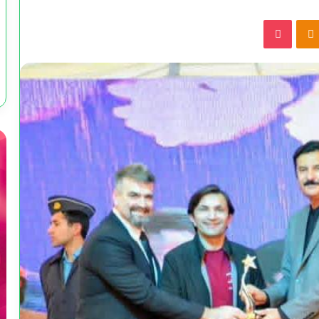
Pocket
Odnoklassniki
VKonta