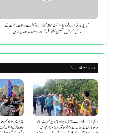
ہیلتھ
آفیسر
اپر
چترال
آل پارٹیز نمائندہ وفد کی ڈسٹرکٹ ہیلتھ آفیسر اپر چترال سے ملاقات۔ صحت کے
سے
مسائل کے حل پر تفصیلی گفتگو مشترکہ اور با مقصد جدوجہد پر اتفاق۔
ملاقات۔
صحت
کے
مسائل
کے
Related Articles
حل
پر
تفصیلی
گفتگو
مشترکہ
اور
با
مقصد
جدوجہد
ریسکیو 1122، ٹی ایم اے، چترال لیویز اور چترال پولیس کے ساتھ
چترال میں سماج دشمن عن
پر
ساتھ چترال کے سیلاب سے متاثرہ علاقوں بروز اور ژوغور میں
جان و مال کی حفاظت کرت
اتفاق۔
الخدمت فاونڈیشن اور محمد طلحہ محمود فاونڈیشن کی طرف سے متاثرین
پولیس کے عظیم سپوتوں ک