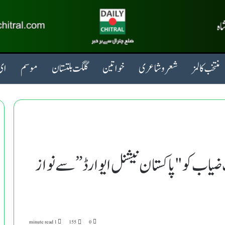
منتخب کالمز
شعروشاعری
خواتین
گلگت بلتستان
موسم
ای 
 ضیاب کو "پاکستان نیشنل ایوارڈ” سے نواز
1 minute read
155
0