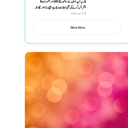
بلکہ یہ آپ کو ان کے ساتھ نئے الفاظ اور تصورات کا
اشتراک کرنے کی بھی اجازت دیتا ہے ، جیسے بڑا اور چھوٹا۔
اگست 1, 2026
Show More