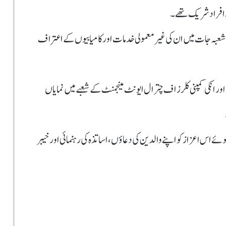
ے افراد شریک تھے۔
نمایاں شخصیات کو مختلف شعبہ جات میں ان کی غیر معمولی خدمات اور کامیابیوں کے اعتراف
ور انکی کمپنی کلرز اف چترال ایونٹ مینجمنٹ کے شعبے میں نمایاں
 اس اعزاز کو اپنے والدین کی دعاؤں، اساتذہ کی رہنمائی اور خیبر