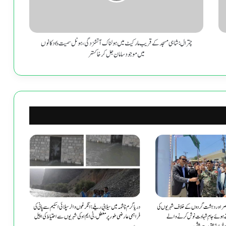
میں
ہولناک
آتشزدگی،
ہوٹل
چترال: شاہی مسجد کے قریب مارکیٹ میں ہولناک آتشزدگی، ہوٹل سمیت 6 دکانوں
سمیت
میں موجود سامان جل کر خاکستر
6
دکانوں
میں
موجود
سامان
جل
کر
خاکستر
اصر اور دہشت گردوں کے خلاف شہریوں کی
دریا گرم چشمہ میں سیلابی ریلے: انگرغوں واٹر سپلائی اسکیم سے پانی کی
ے ہوئے جامِ شہادت نوش کرنے والے
فراہمی عارضی طور پر معطل، ٹی ایم او کی شہریوں سے احتیاط کی اپیل
و خراجِ عقیدت پیش