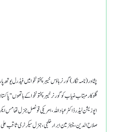
پشاور(نامہ نگار) گورنر ہاؤس خیبر پختونخوا میں فیڈرل یوتھ
گلوکار مہتاب ضیاب کو گورنر خیبر پختونخوا کے ہاتھوں "پاکستا
اپوزیشن لیڈر ڈاکٹر عباداللہ، امریکی قونصل جنرل تھامس ای
صلاح الدین، چیئرمین ابرار خلجی، جنرل سیکرٹری ثاقب علی 