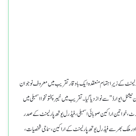
 پارلیمنٹ کے زیرِ اہتمام منعقدہ ایک باوقار تقریب میں معروف نوجوان
ن نیشنل ایوارڈ” سے نواز دیا گیا۔تقریب میں خیبرپختونخوا اسمبلی میں
کرٹ، خواتین اراکین صوبائی اسمبلی، فیڈرل یوتھ پارلیمنٹ کے صدر
اور ملک بھر سے فیڈرل یوتھ پارلیمنٹ کے اراکین، سماجی شخصیات،