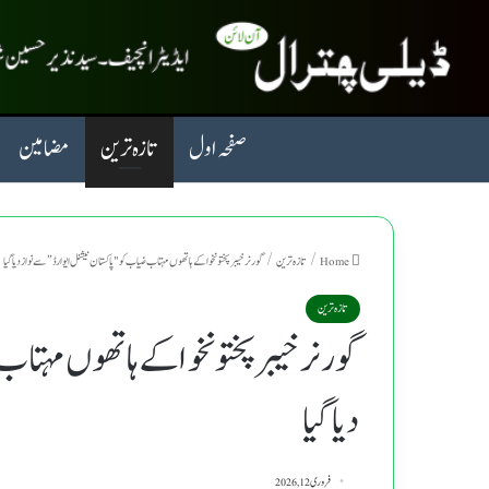
صفحہ اول
تازہ ترین
مضامین
Home
/
تازہ ترین
/
گورنر خیبر پختونخوا کے ہاتھوں مہتاب ضیاب کو "پاکستان نیشنل ایوارڈ” سے نواز دیا گیا
تازہ ترین
گورنر خیبر پختونخوا کے ہاتھوں مہتاب
دیا گیا
فروری 12, 2026