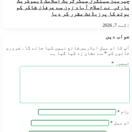
چیرمین سینٹرل سیکرٹریٹ اسلامک ڈیموکریٹ
پارٹی نے اسلام آباد زون سے عرفان شاکر کو
یوتھ کا پرزیڈنٹ مقرر کر دیا
اگست 7, 2026
جواب دیں
آپ کا ای میل ایڈریس شائع نہیں کیا جائے گا۔
ضروری
خانوں کو
*
سے نشان زد کیا گیا ہے
تبصرہ
*
نام
*
ای میل
*