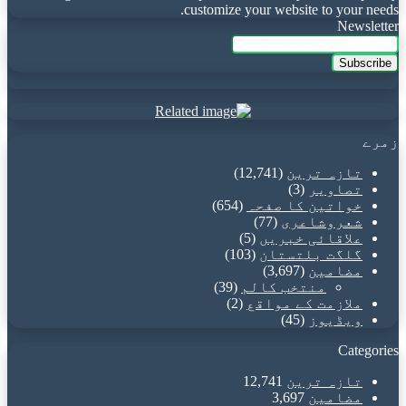
customize your website to your needs.
Newsletter
Enter
your
Email
address
زمرے
تازہ ترین
(12,741)
تصاویر
(3)
خواتین کا صفحہ
(654)
شعروشاعری
(77)
علاقائی خبریں
(5)
گلگت بلتستان
(103)
مضامین
(3,697)
منتخب کالم
(39)
ملازمت کے مواقع
(2)
ویڈیوز
(45)
Categories
تازہ ترین
12,741
مضامین
3,697