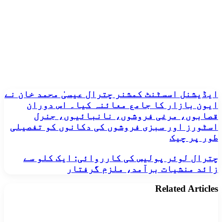
ایڈیشنل
ایڈیشنل اسسٹنٹ کمشنر چترال عیسیٰ محمد خان نے
اسسٹنٹ
ایون بازار کا جامع معائنہ کیا۔ اس دوران
کمشنر
قصابوں، مرغی فروشوں، نانبائیوں، جنرل
چترال
اسٹورز اور سبزی فروشوں کی دکانوں کو تفصیلی
عیسیٰ
طور پر چیک
محمد
خان
نے
چترال
چترال لوئر پولیس کی کارروائی: ایک کلو سے
ایون
لوئر
زائد منشیات برآمد، ملزم گرفتار
بازار
پولیس
کا
کی
Related Articles
جامع
کارروائی:
معائنہ
ایک
کیا۔
کلو
اس
سے