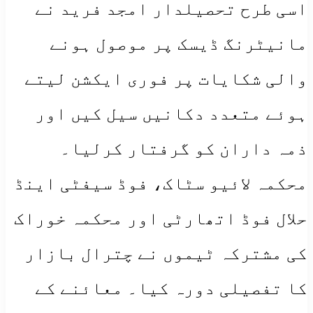
​اسی طرح تحصیلدار امجد فرید نے
مانیٹرنگ ڈیسک پر موصول ہونے
والی شکایات پر فوری ایکشن لیتے
ہوئے متعدد دکانیں سیل کیں اور
ذمہ داران کو گرفتار کرلیا۔
​​محکمہ لائیو سٹاک، فوڈ سیفٹی اینڈ
حلال فوڈ اتھارٹی اور محکمہ خوراک
کی مشترکہ ٹیموں نے چترال بازار
کا تفصیلی دورہ کیا۔ معائنے کے