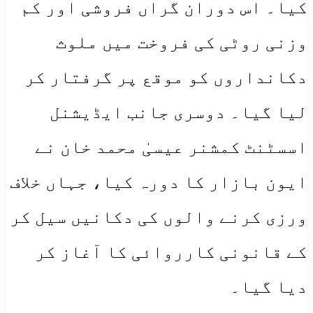
کیا۔ اس دوران گراں فروشی اور کم
وزنی روٹی کی فروخت میں ملوث
دکانداروں کو موقع پر گرفتار کر
لیا گیا۔ دوسری جانب ایڈیشنل
اسسٹنٹ کمشنر عیسیٰ محمد خان نے
ایون بازار کا دورہ کیا، جہاں خلاف
ورزی کرنے والوں کی دکانیں سیل کر
کے قانونی کارروائی کا آغاز کر
دیا گیا۔