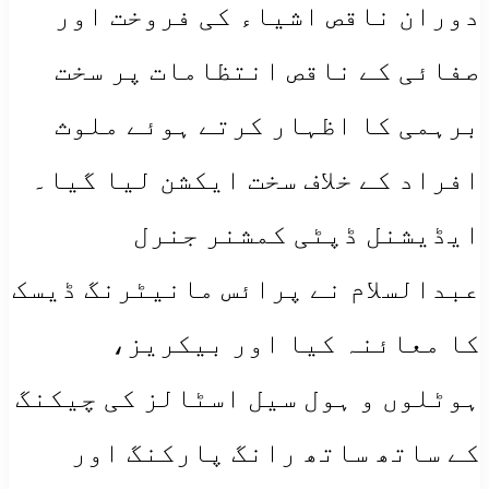
دوران ناقص اشیاء کی فروخت اور
صفائی کے ناقص انتظامات پر سخت
برہمی کا اظہار کرتے ہوئے ملوث
افراد کے خلاف سخت ایکشن لیا گیا۔
​ایڈیشنل ڈپٹی کمشنر جنرل
عبدالسلام نے پرائس مانیٹرنگ ڈیسک
کا معائنہ کیا اور بیکریز،
ہوٹلوں و ہول سیل اسٹالز کی چیکنگ
کے ساتھ ساتھ رانگ پارکنگ اور