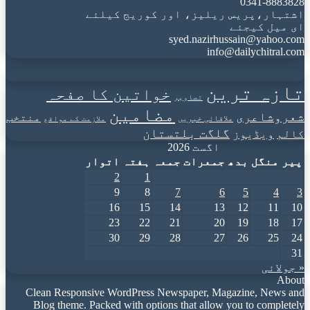
0341-8883828
اشتہار،پریس ریلیز، اور کوریج کیلئے
ای میل کیجئے
syed.nazirhussain@yahoo.com
info@dailychitral.com
تازہ ترین
خواتین کا صفحہ
تصاویر
مضامین
شعروشاعری
منتخب
علاقائی خبریں
ملازمت کے مواقع
گلگت بلتستان
کالم
ویڈیوز
اگست 2026
پیر
منگل
بدھ
جمعرات
جمعہ
ہفتہ
اتوار
2
1
9
8
7
6
5
4
3
16
15
14
13
12
11
10
23
22
21
20
19
18
17
30
29
28
27
26
25
24
31
« جولائی
About
Clean Responsive WordPress Newspaper, Magazine, News and
Blog theme. Packed with options that allow you to completely