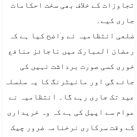
تجاوزات کے خلاف بھی سخت احکامات
جاری کیے۔
​​ضلعی انتظامیہ نے واضح کیا ہے کہ
رمضان المبارک میں ناجائز منافع
خوری کسی صورت برداشت نہیں کی
جائے گی اور مانیٹرنگ کا یہ سلسلہ
عید تک جاری رہے گا۔ انتظامیہ نے
عوام سے اپیل کی ہے کہ وہ خریداری
کے وقت سرکاری نرخنامہ ضرور چیک