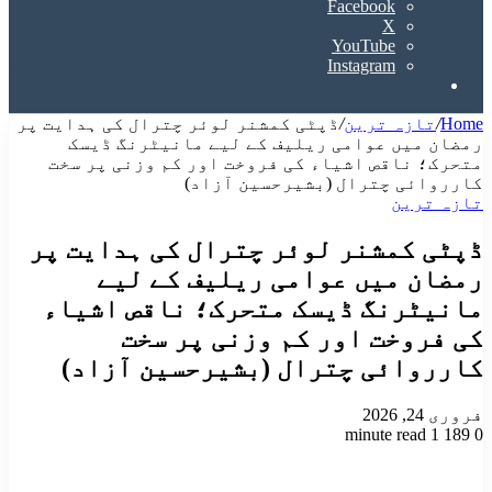
Facebook
X
YouTube
Instagram
Search
for
Home
/
تازہ ترین
/
​ڈپٹی کمشنر لوئر چترال کی ہدایت پر
رمضان میں عوامی ریلیف کے لیے مانیٹرنگ ڈیسک
متحرک؛ ناقص اشیاء کی فروخت اور کم وزنی پر سخت
کارروائی ​چترال (بشیرحسین آزاد)
تازہ ترین
​ڈپٹی کمشنر لوئر چترال کی ہدایت پر
رمضان میں عوامی ریلیف کے لیے
مانیٹرنگ ڈیسک متحرک؛ ناقص اشیاء
کی فروخت اور کم وزنی پر سخت
کارروائی ​چترال (بشیرحسین آزاد)
فروری 24, 2026
1 minute read
189
0