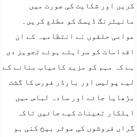
کریں اور شکایت کی صورت میں
مانیٹرنگ ڈیسک کو مطلع کریں۔
​عوامی حلقوں نے انتظامیہ کے ان
اقدامات کو سراہتے ہوئے تجویز دی
ہے کہ مہم کو مزید کامیاب بنانے کے
لیے پولیس اور بارڈر فورس کا گشت
بڑھایا جائے اور سادہ لباس میں
اہلکار تعینات کیے جائیں تاکہ
گراں فروشوں کی موثر بیخ کنی ہو