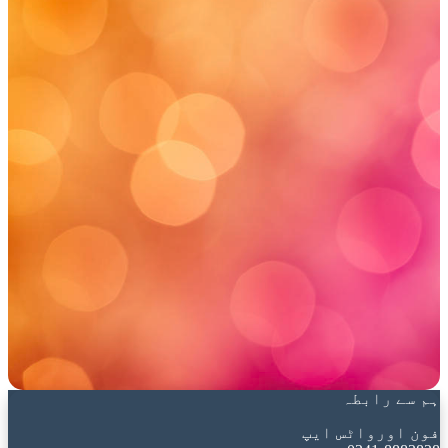
ہم سے رابطہ
فون اورواٹس ایپ