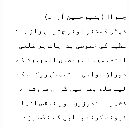
​چترال (بشیرحسین آزاد)
ڈپٹی کمشنر لوئر چترال راؤ ہاشم
عظیم کی خصوصی ہدایات پر ضلعی
انتظامیہ نے رمضان المبارک کے
دوران عوامی استحصال روکنے کے
لیے ضلع بھر میں گراں فروشوں،
ذخیرہ اندوزوں اور ناقص اشیاء
فروخت کرنے والوں کے خلاف بڑے