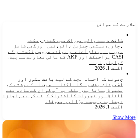
ملازمت کے مواقع
طاقت دینے والی خوراک میں گندم ،مکئی
،چاول،میٹھی چیزین ،آلو،تیل اورگھی شامل
ہیں۔یہ پیغام آغاخان ہیلتھ سروس پاکستان کے
CASI پراجیکٹ اور AKF کے مالی معاونت سے پیش
کیاجارہاہے۔
اگست 1, 2026
چھونے کا احساس بچے کے لیے باعث سکون اور
اطمینان بخش یہ گلے لگنا نہ صرف آپ کے رشتے کو
مضبوط بناتا ہے، بلکہ یہ آپ کو ان کے ساتھ نئے
الفاظ اور تصورات کا اشتراک کرنے کی بھی اجازت
دیتا ہے ، جیسے بڑا اور چھوٹا۔
اگست 1, 2026
Show More