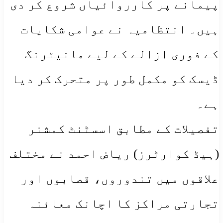
پیمانے پر کارروائیاں شروع کر دی
ہیں۔ انتظامیہ نے عوامی شکایات
کے فوری ازالے کے لیے مانیٹرنگ
ڈیسک کو مکمل طور پر متحرک کر دیا
ہے۔
​تفصیلات کے مطابق اسسٹنٹ کمشنر
(ہیڈ کوارٹرز) ریاض احمد نے مختلف
علاقوں میں تندوروں، قصابوں اور
تجارتی مراکز کا اچانک معائنہ