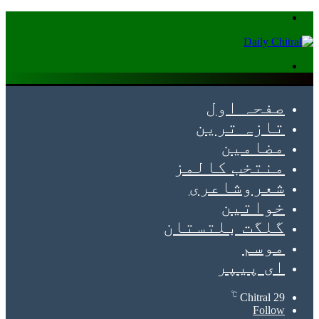
Menu
Search
for
صفحہ اول
تازہ ترین
مضامین
منتخب کالمز
شعروشاعری
خواتین
گلگت بلتستان
موسم
ای پیپر
℃
Chitral
29
Follow