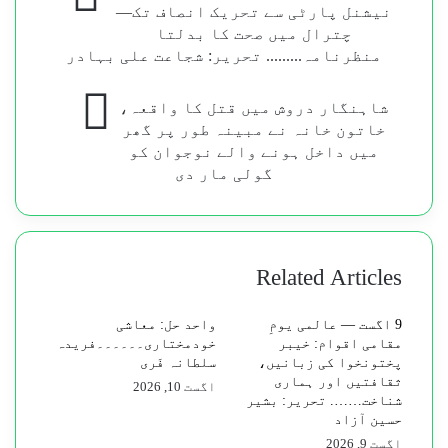
نیشنل پارٹی سے تحریک انصاف تک—
پارٹی
چترال میں صحت کا بدلتا
اور
منظرنامہ......... تحریر: شجاعت علی بہادر
عوامی
نیشنل
شاہنگار
پارٹی
شاہنگار دروش میں قتل کا واقعہ،
دروش
سے
خاتون خانہ نے مبینہ طور پر گھر
میں
تحریک
میں داخل ہونے والے نوجوان کو
قتل
انصاف
گولی مار دی
کا
تک
واقعہ،
—
خاتون
چترال
خانہ
میں
نے
صحت
Related Articles
مبینہ
کا
طور
بدلتا
9 اگست — عالمی یومِ
واحد حل: معاشی
پر
منظرنامہ.........
مقامی اقوام: خیبر
خودمختاری۔۔۔۔۔۔فریدہ
گھر
تحریر:
پختونخوا کی زبانیں،
سلطانہ فَری
میں
شجاعت
ثقافتیں اور ہماری
اگست 10, 2026
داخل
علی
شناخت……. تحریر: بشیر
ہونے
بہادر
حسین آزاد
والے
اگست 9, 2026