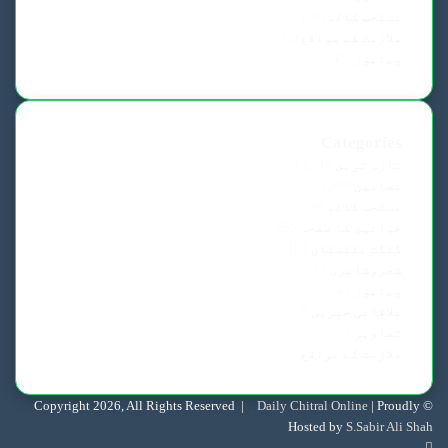
منتخب کالم
(39)
ملازمت کے مواقع
(2)
ویڈیوز
(45)
Categories
تازہ ترین
12,748
مضامین
3,699
منتخب کالم
39
خواتین کا صفحہ
655
گلگت بلتستان
103
شعروشاعری
77
ویڈیوز
45
علاقائی خبریں
5
تصاویر
3
ملازمت کے مواقع
2
Daily Chitral Online
| Proudly
© Copyright 2026, All Rights Reserved |
Hosted by
S.Sabir Ali Shah
Facebook