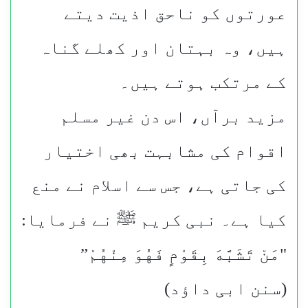
عورتوں کو ناحق اذیت دیتے
ہیں، وہ بہتان اور کھلے گناہ
کے مرتکب ہوتے ہیں۔
مزید برآں، اس دن غیر مسلم
اقوام کی مشابہت بھی اختیار
کی جاتی ہے، جس سے اسلام نے منع
کیا ہے۔ نبی کریم ﷺ نے فرمایا:
"مَنْ تَشَبَّهَ بِقَوْمٍ فَهُوَ مِنْهُمْ”
(سنن ابی داؤد)