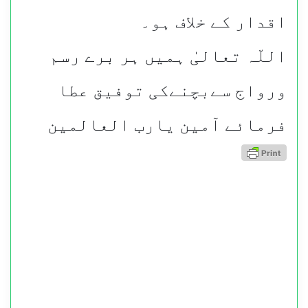
اقدار کے خلاف ہو۔
اللّہ تعالیٰ ہمیں ہر برے رسم
ورواج سےبچنےکی توفیق عطا
فرمائے آمین یارب العالمین