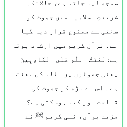
سمجھ لیا جاتا ہے، حالانکہ
شریعتِ اسلامیہ میں جھوٹ کو
سختی سے ممنوع قرار دیا گیا
ہے۔ قرآن کریم میں ارشاد ہوتا
ہے: لَعْنَتُ اللّٰهِ عَلَى الْكَاذِبِينَ
یعنی جھوٹوں پر اللہ کی لعنت
ہے۔ اس سے بڑھ کر جھوٹ کی
قباحت اور کیا ہوسکتی ہے؟
مزید برآں، نبی کریم ﷺ نے