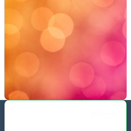
ہم سے رابطہ
فون اورواٹس ایپ
0341-8883828