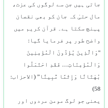
جاتی ہیں جن سے لوگوں کی عزت،
مال حتیٰ کہ جان کو بھی نقصان
پہنچ سکتا ہے۔ قرآن کریم میں
واضح طور پر فرمایا گیا:
"وَالَّذِينَ يُؤْذُونَ الْمُؤْمِنِينَ
وَالْمُؤْمِنَاتِ… فَقَدِ احْتَمَلُوا
بُهْتَانًا وَإِثْمًا مُّبِينًا” (الاحزاب:
58)
یعنی جو لوگ مومن مردوں اور