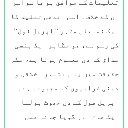
تعلیمات کے موافق ہو یا سراسر
ان کے خلاف۔ اسی اندھی تقلید کا
ایک نمایاں مظہر ’’اپریل فول‘‘
کی رسم ہے، جو بظاہر ایک ہنسی
مذاق کا دن معلوم ہوتا ہے، مگر
حقیقت میں یہ بے شمار اخلاقی و
دینی خرابیوں کا مجموعہ ہے۔
اپریل فول کے دن جھوٹ بولنا
ایک عام اور گویا جائز عمل