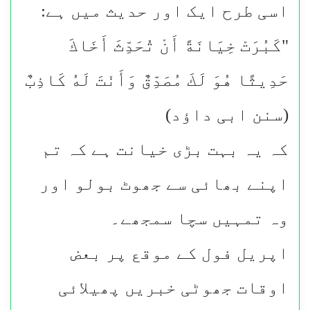
اسی طرح ایک اور حدیث میں ہے:
"کَبُرَتْ خِيَانَةً أَنْ تُحَدِّثَ أَخَاكَ
حَدِيثًا هُوَ لَكَ مُصَدِّقٌ وَأَنْتَ لَهُ كَاذِبٌ
(سنن ابی داؤد)
کہ یہ بہت بڑی خیانت ہے کہ تم
اپنے بھائی سے جھوٹ بولو اور
وہ تمہیں سچا سمجھے۔
اپریل فول کے موقع پر بعض
اوقات جھوٹی خبریں پھیلائی