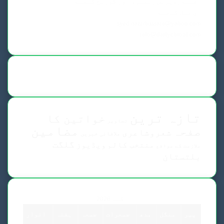
اشتہار،پریس ریلیز، اور کوریج کیلئے
ای میل کیجئے
syed.nazirhussain@yahoo.com
info@dailychitral.com
تازہ ترین
خواتین کا
تصاویر
مضامین
صفحہ
شعروشاعری
علاقائی خبریں
گلگت
منتخب کالم
ویڈیوز
ملازمت کے مواقع
بلتستان
اگست 2026
پیر
منگل
بدھ
جمعرات
جمعہ
ہفتہ
اتوار