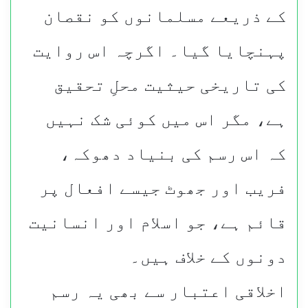
کے ذریعے مسلمانوں کو نقصان
پہنچایا گیا۔ اگرچہ اس روایت
کی تاریخی حیثیت محلِ تحقیق
ہے، مگر اس میں کوئی شک نہیں
کہ اس رسم کی بنیاد دھوکہ،
فریب اور جھوٹ جیسے افعال پر
قائم ہے، جو اسلام اور انسانیت
دونوں کے خلاف ہیں۔
اخلاقی اعتبار سے بھی یہ رسم