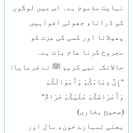
نہایت مذموم ہے۔ اس میں لوگوں
کو ڈرانا، جھوٹی افواہیں
پھیلانا اور کسی کی عزت کو
مجروح کرنا عام بات ہے۔
حالانکہ نبی کریم ﷺ نے فرمایا:
"إِنَّ دِمَاءَكُمْ وَأَمْوَالَكُمْ
وَأَعْرَاضَكُمْ عَلَيْكُمْ حَرَامٌ”
(صحیح بخاری)
یعنی تمہارے خون، مال اور