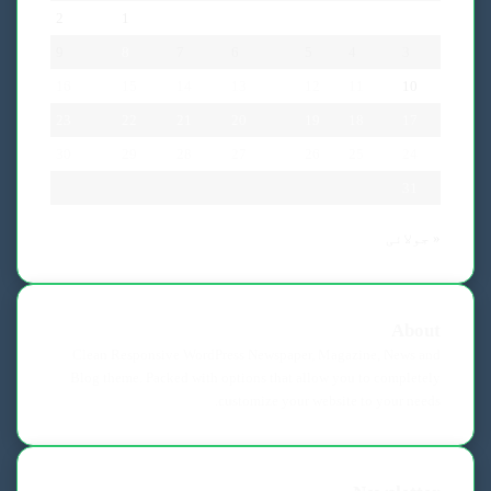
2
1
9
8
7
6
5
4
3
16
15
14
13
12
11
10
23
22
21
20
19
18
17
30
29
28
27
26
25
24
31
« جولائی
About
Clean Responsive WordPress Newspaper, Magazine, News and
Blog theme. Packed with options that allow you to completely
customize your website to your needs.