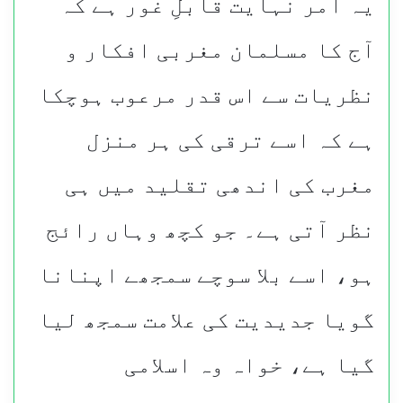
یہ امر نہایت قابلِ غور ہے کہ
آج کا مسلمان مغربی افکار و
نظریات سے اس قدر مرعوب ہوچکا
ہے کہ اسے ترقی کی ہر منزل
مغرب کی اندھی تقلید میں ہی
نظر آتی ہے۔ جو کچھ وہاں رائج
ہو، اسے بلا سوچے سمجھے اپنانا
گویا جدیدیت کی علامت سمجھ لیا
گیا ہے، خواہ وہ اسلامی