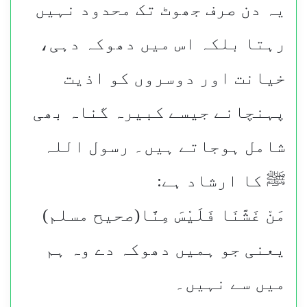
یہ دن صرف جھوٹ تک محدود نہیں
رہتا بلکہ اس میں دھوکہ دہی،
خیانت اور دوسروں کو اذیت
پہنچانے جیسے کبیرہ گناہ بھی
شامل ہوجاتے ہیں۔ رسول اللہ
ﷺ کا ارشاد ہے:
مَنْ غَشَّنَا فَلَيْسَ مِنَّا(صحیح مسلم)
یعنی جو ہمیں دھوکہ دے وہ ہم
میں سے نہیں۔