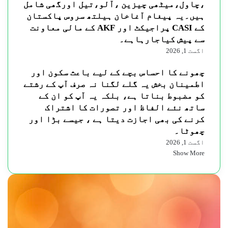
،چاول،میٹھی چیزین ،آلو،تیل اورگھی شامل
ہیں۔یہ پیغام آغاخان ہیلتھ سروس پاکستان
کے CASI پراجیکٹ اور AKF کے مالی معاونت
سے پیش کیاجارہاہے۔
اگست 1, 2026
چھونے کا احساس بچے کے لیے باعث سکون اور
اطمینان بخش یہ گلے لگنا نہ صرف آپ کے رشتے
کو مضبوط بناتا ہے، بلکہ یہ آپ کو ان کے
ساتھ نئے الفاظ اور تصورات کا اشتراک
کرنے کی بھی اجازت دیتا ہے ، جیسے بڑا اور
چھوٹا۔
اگست 1, 2026
Show More