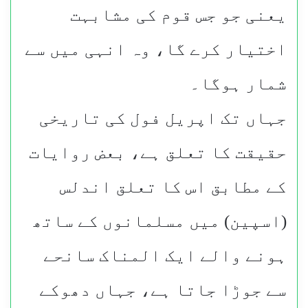
یعنی جو جس قوم کی مشابہت
اختیار کرے گا، وہ انہی میں سے
شمار ہوگا۔
جہاں تک اپریل فول کی تاریخی
حقیقت کا تعلق ہے، بعض روایات
کے مطابق اس کا تعلق اندلس
(اسپین) میں مسلمانوں کے ساتھ
ہونے والے ایک المناک سانحے
سے جوڑا جاتا ہے، جہاں دھوکے