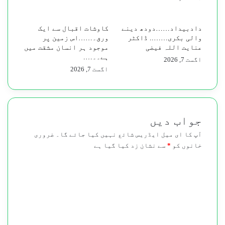
نوجوان
کو
گولی
​دادبیداد……دودھ دینے
کاوشات اقبال سے ایک
مار
والی بکری…….. ڈاکٹر
ورق۔……اس زمین پر
دی
عنایت اللہ فیضی
موجود ہر انسان مشقت میں
ہے۔۔….
اگست 7, 2026
اگست 7, 2026
جواب دیں
آپ کا ای میل ایڈریس شائع نہیں کیا جائے گا۔
ضروری
خانوں کو
*
سے نشان زد کیا گیا ہے
ت
ب
ص
ر
ہ