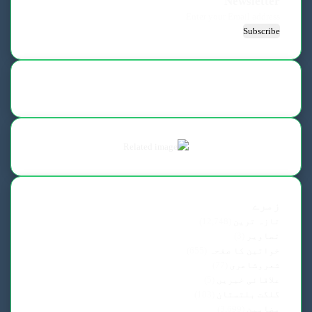
Newsletter
Enter
your
Email
address
زمرے
تازہ ترین
(12,748)
تصاویر
(3)
خواتین کا صفحہ
(655)
شعروشاعری
(77)
علاقائی خبریں
(5)
گلگت بلتستان
(103)
مضامین
(3,699)