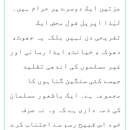
عزتیں ایک دوسرے پر حرام ہیں۔
لہٰذا اپریل فول محض ایک
تفریحی دن نہیں بلکہ یہ جھوٹ،
دھوکہ، خیانت، ایذا رسانی اور
غیر مسلموں کی اندھی تقلید
جیسے کئی سنگین گناہوں کا
مجموعہ ہے۔ ایک باشعور مسلمان
کی ذمہ داری ہے کہ وہ نہ صرف
خود اس قبیح رسم سے اجتناب کرے