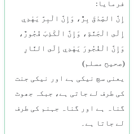
فرمایا:
إِنَّ الصِّدْقَ بِرٌّ، وَإِنَّ الْبِرَّ يَهْدِي
إِلَى الْجَنَّةِ، وَإِنَّ الْكَذِبَ فُجُورٌ،
وَإِنَّ الْفُجُورَ يَهْدِي إِلَى النَّارِ
(صحیح مسلم)
یعنی سچ نیکی ہے اور نیکی جنت
کی طرف لے جاتی ہے، جبکہ جھوٹ
گناہ ہے اور گناہ جہنم کی طرف
لے جاتا ہے۔