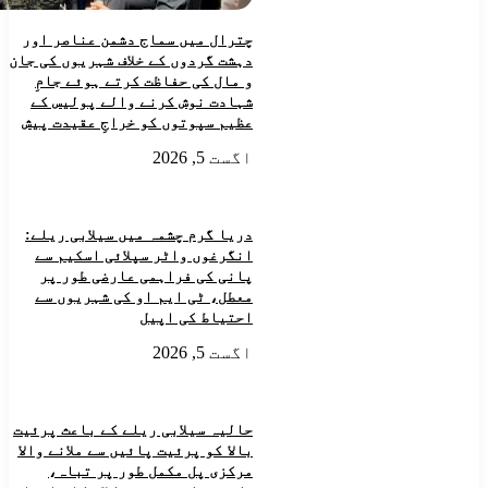
چترال میں سماج دشمن عناصر اور
دہشت گردوں کے خلاف شہریوں کی جان
و مال کی حفاظت کرتے ہوئے جامِ
شہادت نوش کرنے والے پولیس کے
عظیم سپوتوں کو خراجِ عقیدت پیش
اگست 5, 2026
دریا گرم چشمہ میں سیلابی ریلے:
انگرغوں واٹر سپلائی اسکیم سے
پانی کی فراہمی عارضی طور پر
معطل، ٹی ایم او کی شہریوں سے
احتیاط کی اپیل
اگست 5, 2026
حالیہ سیلابی ریلے کے باعث پرئیت
بالا کو پرئیت پائیں سے ملانے والا
مرکزی پل مکمل طور پر تباہ،