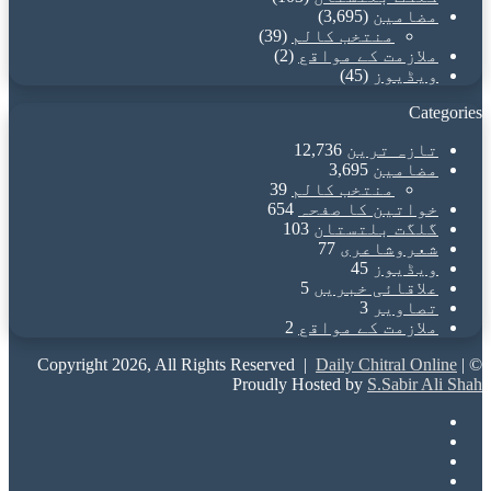
مضامین
(3,695)
منتخب کالم
(39)
ملازمت کے مواقع
(2)
ویڈیوز
(45)
Categories
تازہ ترین
12,736
مضامین
3,695
منتخب کالم
39
خواتین کا صفحہ
654
گلگت بلتستان
103
شعروشاعری
77
ویڈیوز
45
علاقائی خبریں
5
تصاویر
3
ملازمت کے مواقع
2
Daily Chitral Online
|
© Copyright 2026, All Rights Reserved |
Proudly Hosted by
S.Sabir Ali Shah
Facebook
X
YouTube
Instagram