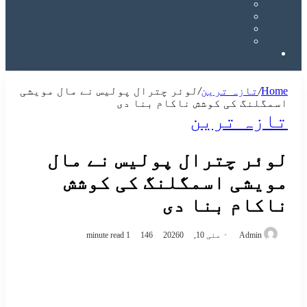
Search
for
Home
/
تازہ ترین
/
لوئر چترال پولیس نے مال مویشی
اسمگلنگ کی کوشش ناکام بنا دی
تازہ ترین
لوئر چترال پولیس نے مال
مویشی اسمگلنگ کی کوشش
ناکام بنا دی
Send
Admin
مئی 10, 2026
0
146
1 minute read
an
email