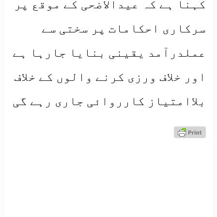
کہنا ہے کہ عیدالاضحی کے موقع پر
سرکاری احکامات پر سختی سے
عملدرآمد یقینی بنایا جارہا ہے
اور خلاف ورزی کرنے والوں کے خلاف
بلاامتیاز کارروائی جاری رہے گی