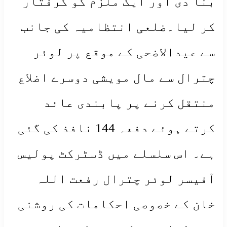
بنا دی اور ایک ملزم کو گرفتار
کر لیا۔ضلعی انتظامیہ کی جانب
سے عیدالاضحی کے موقع پر لوئر
چترال سے مال مویشی دوسرے اضلاع
منتقل کرنے پر پابندی عائد
کرتے ہوئے دفعہ 144 نافذ کی گئی
ہے۔ اس سلسلے میں ڈسٹرکٹ پولیس
آفیسر لوئر چترال رفعت اللہ
خان کے خصوصی احکامات کی روشنی