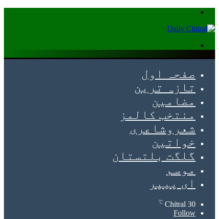
Menu
Search
for
صفحہ اول
تازہ ترین
مضامین
منتخب کالمز
شعروشاعری
خواتین
گلگت بلتستان
موسم
ای پیپر
℃
Chitral
30
Follow