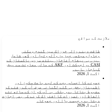
ملازمت کے مواقع
طاقت دینے والی خوراک میں گندم ،مکئی
،چاول،میٹھی چیزین ،آلو،تیل اورگھی شامل
ہیں۔یہ پیغام آغاخان ہیلتھ سروس پاکستان کے
CASI پراجیکٹ اور AKF کے مالی معاونت سے پیش
کیاجارہاہے۔
اگست 1, 2026
چھونے کا احساس بچے کے لیے باعث سکون اور
اطمینان بخش یہ گلے لگنا نہ صرف آپ کے رشتے کو
مضبوط بناتا ہے، بلکہ یہ آپ کو ان کے ساتھ نئے
الفاظ اور تصورات کا اشتراک کرنے کی بھی اجازت
دیتا ہے ، جیسے بڑا اور چھوٹا۔
اگست 1, 2026