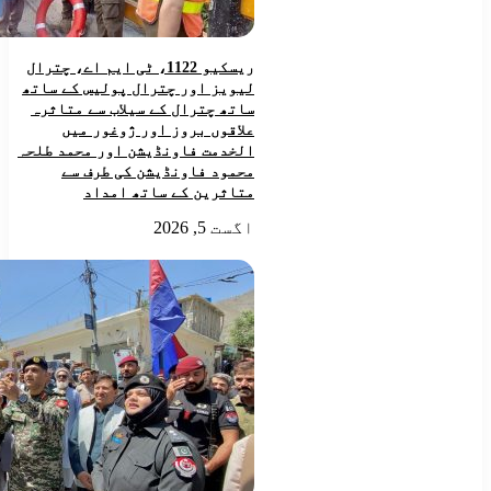
ریسکیو 1122، ٹی ایم اے، چترال
لیویز اور چترال پولیس کے ساتھ
ساتھ چترال کے سیلاب سے متاثرہ
علاقوں بروز اور ژوغور میں
الخدمت فاونڈیشن اور محمد طلحہ
محمود فاونڈیشن کی طرف سے
متاثرین کے ساتھ امداد
اگست 5, 2026