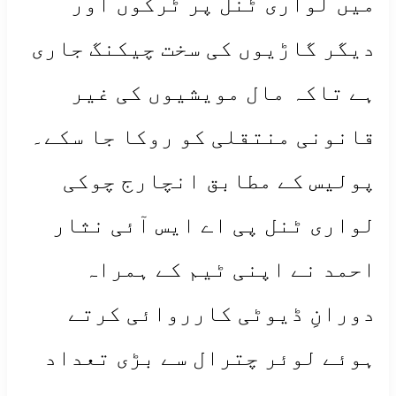
میں لواری ٹنل پر ٹرکوں اور
دیگر گاڑیوں کی سخت چیکنگ جاری
ہے تاکہ مال مویشیوں کی غیر
قانونی منتقلی کو روکا جا سکے۔
پولیس کے مطابق انچارج چوکی
لواری ٹنل پی اے ایس آئی نثار
احمد نے اپنی ٹیم کے ہمراہ
دورانِ ڈیوٹی کارروائی کرتے
ہوئے لوئر چترال سے بڑی تعداد