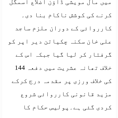
میں مال مویشی ڈاؤن اضلاع اسمگل
کرنے کی کوشش ناکام بنا دی۔
کارروائی کے دوران ملزم ساجد
علی خان سکنہ چکیاتن دیر اپر کو
گرفتار کر لیا گیا جبکہ اس کے
خلاف تھانہ عشریت میں دفعہ 144
کی خلاف ورزی پر مقدمہ درج کرکے
مزید قانونی کارروائی شروع
کردی گئی ہے۔پولیس حکام کا