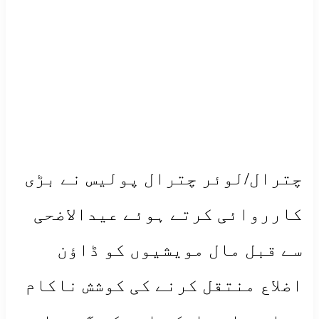
چترال/لوئر چترال پولیس نے بڑی
کارروائی کرتے ہوئے عیدالاضحی
سے قبل مال مویشیوں کو ڈاؤن
اضلاع منتقل کرنے کی کوشش ناکام