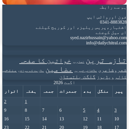
ہم سے رابطہ
فون اورواٹس ایپ
0341-8883828
اشتہار،پریس ریلیز، اور کوریج کیلئے
ای میل کیجئے
syed.nazirhussain@yahoo.com
info@dailychitral.com
تازہ ترین
خواتین کا صفحہ
تصاویر
مضامین
شعروشاعری
منتخب
علاقائی خبریں
ملازمت کے مواقع
گلگت بلتستان
کالم
ویڈیوز
اگست 2026
پیر
منگل
بدھ
جمعرات
جمعہ
ہفتہ
اتوار
2
1
9
8
7
6
5
4
3
16
15
14
13
12
11
10
23
22
21
20
19
18
17