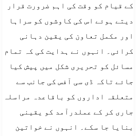
کے قیام کو وقت کی اہم ضرورت قرار
دیتے ہوئے اس کی کاوشوں کو سراہا
اور مکمل تعاون کی یقین دہانی
کرائی۔ انہوں نے ہدایت کی کہ تمام
مسائل کو تحریری شکل میں پیش کیا
جائے تاکہ ڈی سی آفس کی جانب سے
متعلقہ اداروں کو باقاعدہ مراسلہ
جاری کر کے عملدرآمد کو یقینی
بنایا جا سکے۔ انہوں نے خواتین