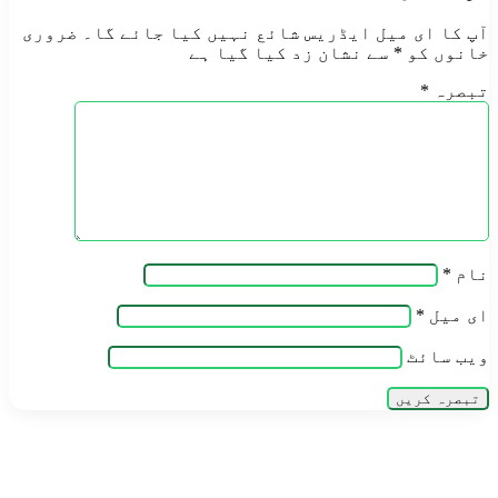
آپ کا ای میل ایڈریس شائع نہیں کیا جائے گا۔
ضروری
خانوں کو
*
سے نشان زد کیا گیا ہے
تبصرہ
*
نام
*
ای میل
*
ویب‌ سائٹ