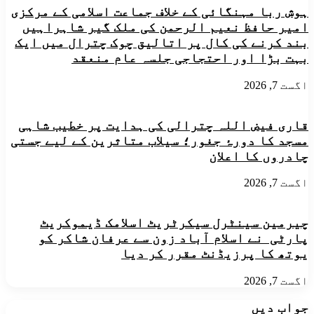
ہوش ربا مہنگائی کے خلاف جماعت اسلامی کے مرکزی
امیر حافظ نعیم الرحمن کی ملک گیر شاہراہیں
بند کرنے کی کال پر اتالیق چوک چترال میں ایک
بہت بڑا اور احتجاجی جلسہ عام منعقد
اگست 7, 2026
قاری فیض اللہ چترالی کی ہدایت پر خطیب شاہی
مسجد کا دورۂ جغور؛ سیلاب متاثرین کے لیے جستی
چادروں کا اعلان
اگست 7, 2026
چیرمین سینٹرل سیکرٹریٹ اسلامک ڈیموکریٹ
پارٹی نے اسلام آباد زون سے عرفان شاکر کو
یوتھ کا پرزیڈنٹ مقرر کر دیا
اگست 7, 2026
جواب دیں