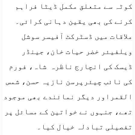
کوٹہ سے متعلق مکمل ڈیٹا فراہم
کرنے کی بھی یقین دہانی کرائی۔
ملاقات میں ڈسٹرکٹ آفیسر سوشل
ویلفیئر خضر حیات خان، جینڈر
ڈیسک کی انچارج ناظرہ شاہ، فورم
کی نائب چیئرپرسن نازیہ حسن، شمس
القمراور دیگر نمائندے بھی موجود
تھے، جنہوں نے خواتین کے مسائل پر
تفصیلی تبادلہ خیال کیا۔