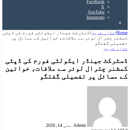
Facebook
X
YouTube
Instagram
Search
for
Home
/
تازہ ترین
/
ڈسٹرکٹ جینڈر ایکولٹی فورم کی ڈپٹی
کمشنر چترال لوئر سے ملاقات، خواتین کے مسائل پر
تفصیلی گفتگو
تازہ ترین
ڈسٹرکٹ جینڈر ایکولٹی فورم کی ڈپٹی
کمشنر چترال لوئر سے ملاقات، خواتین
کے مسائل پر تفصیلی گفتگو
Send
an
email
Admin
مئی 14, 2026