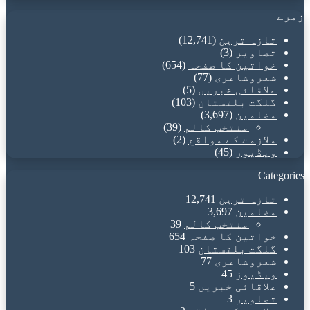
زمرے
تازہ ترین
(12,741)
تصاویر
(3)
خواتین کا صفحہ
(654)
شعروشاعری
(77)
علاقائی خبریں
(5)
گلگت بلتستان
(103)
مضامین
(3,697)
منتخب کالم
(39)
ملازمت کے مواقع
(2)
ویڈیوز
(45)
Categories
تازہ ترین
12,741
مضامین
3,697
منتخب کالم
39
خواتین کا صفحہ
654
گلگت بلتستان
103
شعروشاعری
77
ویڈیوز
45
علاقائی خبریں
5
تصاویر
3