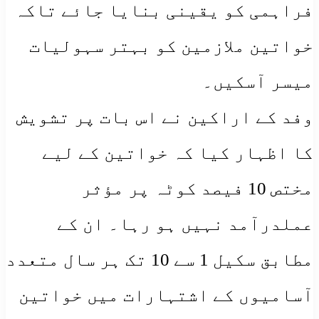
فراہمی کو یقینی بنایا جائے تاکہ
خواتین ملازمین کو بہتر سہولیات
میسر آسکیں۔
وفد کے اراکین نے اس بات پر تشویش
کا اظہار کیا کہ خواتین کے لیے
مختص 10 فیصد کوٹہ پر مؤثر
عملدرآمد نہیں ہو رہا۔ ان کے
مطابق سکیل 1 سے 10 تک ہر سال متعدد
آسامیوں کے اشتہارات میں خواتین