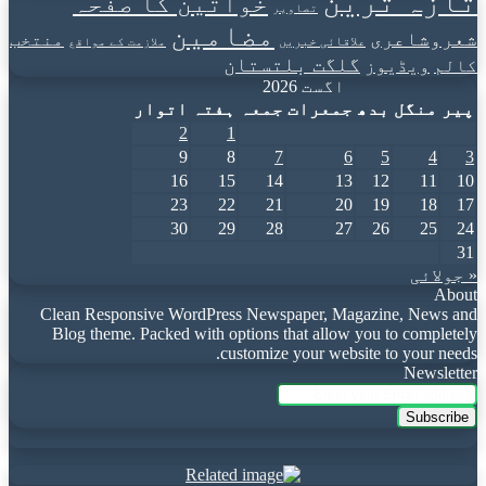
تازہ ترین
خواتین کا صفحہ
تصاویر
مضامین
شعروشاعری
منتخب
علاقائی خبریں
ملازمت کے مواقع
گلگت بلتستان
کالم
ویڈیوز
اگست 2026
پیر
منگل
بدھ
جمعرات
جمعہ
ہفتہ
اتوار
2
1
9
8
7
6
5
4
3
16
15
14
13
12
11
10
23
22
21
20
19
18
17
30
29
28
27
26
25
24
31
« جولائی
About
Clean Responsive WordPress Newspaper, Magazine, News and
Blog theme. Packed with options that allow you to completely
customize your website to your needs.
Newsletter
Enter
your
Email
address