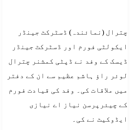
چترال (نمائندہ) ڈسٹرکٹ جینڈر
ایکولٹی فورم اور ڈسٹرکٹ جینڈر
ڈیسک کے وفد نے ڈپٹی کمشنر چترال
لوئر راؤ ہاشم عظیم سے ان کے دفتر
میں ملاقات کی۔ وفد کی قیادت فورم
کے چیئرپرسن نیاز اے نیازی
ایڈوکیٹ نے کی۔