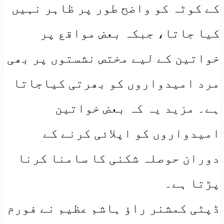
کے کوٹہ کو واضح طور پر ظاہر نہیں
کیا جاتا، جبکہ بعض مواقع پر
خواتین کے لیے مختص نشستوں پر بھی
مرد امیدواروں کو بھرتی کیاجاتا
ہے۔ مزید یہ کہ بعض خواتین
امیدواروں کو اپلائی کرنے کے
دوران حوصلہ شکنی کا سامنا کرنا
پڑتا ہے۔
ڈپٹی کمشنر راؤ ہاشم عظیم نے فورم