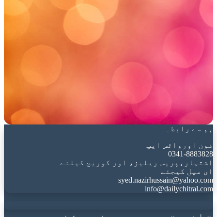
ہم سے رابطہ
فون اورواٹس ایپ
0341-8883828
اشتہار،پریس ریلیز، اور کوریج کیلئے
ای میل کیجئے
syed.nazirhussain@yahoo.com
info@dailychitral.com