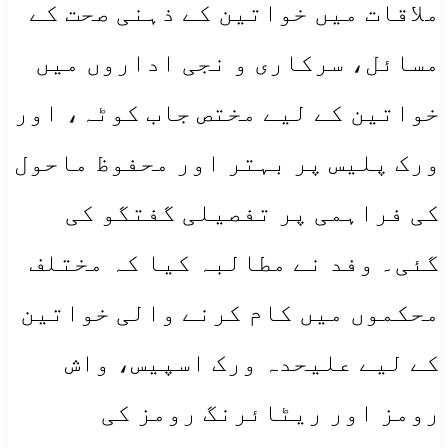
ملاقات میں خواتین کے ذہنی صحت کے
مسائل، سرکاری و نجی اداروں میں
خواتین کے لیے مختص جاب کوٹہ، اور
ورک پلیس پر بہتر اور محفوظ ماحول
کی فراہمی پر تفصیلی گفتگو کی
گئی۔ وفد نے مطالبہ کیا کہ مختلف
محکموں میں کام کرنے والی خواتین
کے لیے علیحدہ ورک اسپیس، واش
رومز اور ریٹائرنگ رومز کی