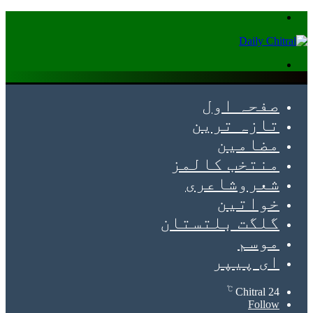
Menu
Search
for
صفحہ اول
تازہ ترین
مضامین
منتخب کالمز
شعروشاعری
خواتین
گلگت بلتستان
موسم
ای پیپر
℃
Chitral
24
Follow