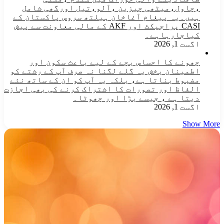
،چاول،میٹھی چیزین ،آلو،تیل اورگھی شامل
ہیں۔یہ پیغام آغاخان ہیلتھ سروس پاکستان کے
CASI پراجیکٹ اور AKF کے مالی معاونت سے پیش
کیاجارہاہے۔
اگست 1, 2026
چھونے کا احساس بچے کے لیے باعث سکون اور
اطمینان بخش یہ گلے لگنا نہ صرف آپ کے رشتے کو
مضبوط بناتا ہے، بلکہ یہ آپ کو ان کے ساتھ نئے
الفاظ اور تصورات کا اشتراک کرنے کی بھی اجازت
دیتا ہے ، جیسے بڑا اور چھوٹا۔
اگست 1, 2026
Show More