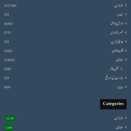
تازہ ترین
(12,736)
تصاویر
(3)
خواتین کا صفحہ
(654)
شعروشاعری
(77)
علاقائی خبریں
(5)
گلگت بلتستان
(103)
مضامین
(3,695)
منتخب کالم
(39)
ملازمت کے مواقع
(2)
ویڈیوز
(45)
Categories
تازہ ترین
12,736
مضامین
3,695