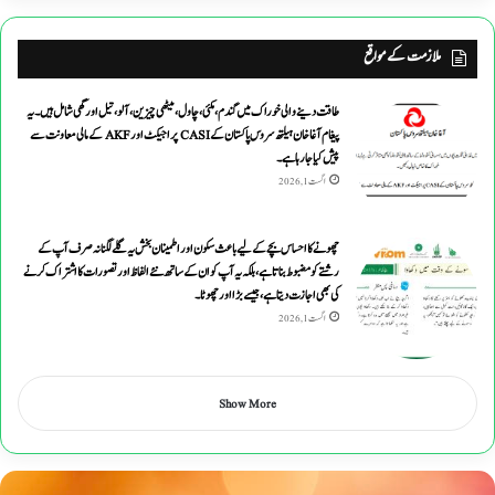
ملازمت کے مواقع
طاقت دینے والی خوراک میں گندم ،مکئی ،چاول،میٹھی چیزین ،آلو،تیل اورگھی شامل ہیں۔یہ
پیغام آغاخان ہیلتھ سروس پاکستان کے CASI پراجیکٹ اور AKF کے مالی معاونت سے
پیش کیاجارہاہے۔
اگست 1, 2026
چھونے کا احساس بچے کے لیے باعث سکون اور اطمینان بخش یہ گلے لگنا نہ صرف آپ کے
رشتے کو مضبوط بناتا ہے، بلکہ یہ آپ کو ان کے ساتھ نئے الفاظ اور تصورات کا اشتراک کرنے
کی بھی اجازت دیتا ہے ، جیسے بڑا اور چھوٹا۔
اگست 1, 2026
Show More