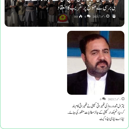
کی برسی کے موقع پر تقریب کا انعقاد
دسمبر 7, 2025
0
183
دسمبر 7, 2025
0
چترال شندور روڈ کی تعمیراتی کمپنی نے تعمیراتی کام بند
کردیا،ٹھیکدار کمپنی کے جائز مطالبات منظورکی جائے۔
نیاز اے نیازی ایڈوکیٹ