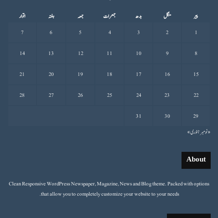
پیر
منگل
بدھ
جمعرات
جمعہ
ہفتہ
اتوار
7
6
5
4
3
2
1
14
13
12
11
10
9
8
21
20
19
18
17
16
15
28
27
26
25
24
23
22
31
30
29
« نومبر
جنوری »
About
Clean Responsive WordPress Newspaper, Magazine, News and Blog theme. Packed with options
that allow you to completely customize your website to your needs.