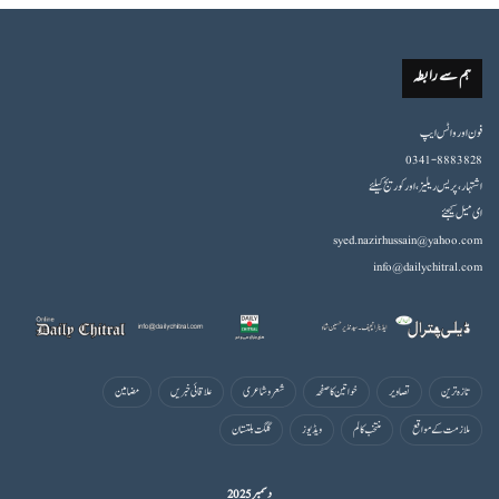
ہم سے رابطہ
فون اورواٹس ایپ
0341-8883828
اشتہار،پریس ریلیز، اور کوریج کیلئے
ای میل کیجئے
syed.nazirhussain@yahoo.com
info@dailychitral.com
تازہ ترین
تصاویر
خواتین کا صفحہ
شعروشاعری
علاقائی خبریں
مضامین
ملازمت کے مواقع
منتخب کالم
ویڈیوز
گلگت بلتستان
دسمبر 2025