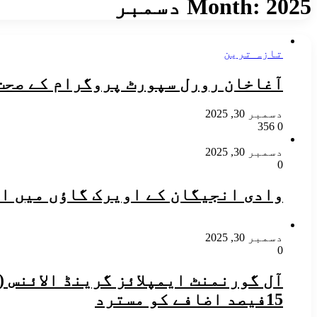
2025 دسمبر
Month:
تازہ ترین
آغاخان رورل سپورٹ پروگرام کے صحت کا سفر (SKS) پراجیکٹ کے تحت تعارفی کوآرڈین
دسمبر 30, 2025
356
0
دسمبر 30, 2025
0
وادی انجیگان کے اویرک گاؤں میں ای
دسمبر 30, 2025
0
آل گورنمنٹ ایمپلائز گرینڈ الائنس (
15فیصد اضافے کو مسترد