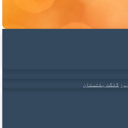
گلگت بلتستان
وز