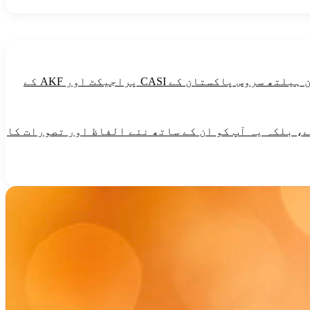
طاقت دینے والی خوراک میں گندم ،مکئی ،چاول،میٹھی چیزین ،آلو،تیل اورگھی شامل ہیں۔یہ پیغام آغاخان ہیلتھ سروس پاکستان کے CASI پراجیکٹ اور AKF کے
، بلکہ یہ آپ کو ان کے ساتھ نئے الفاظ اور تصورات کا