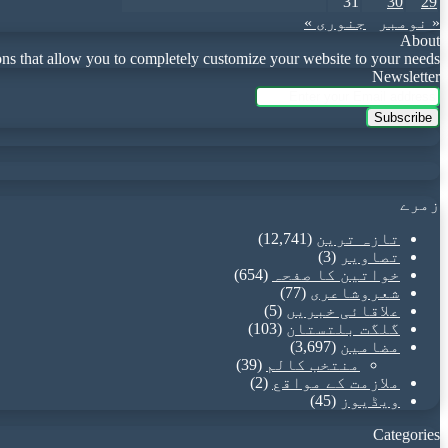
31
30
29
« نومبر
جنوری »
About
that allow you to completely customize your website to your needs.
Newsletter
Enter
your
Email
address
زمرے
تازہ ترین
(12,741)
تصاویر
(3)
خواتین کا صفحہ
(654)
شعروشاعری
(77)
علاقائی خبریں
(5)
گلگت بلتستان
(103)
مضامین
(3,697)
منتخب کالم
(39)
ملازمت کے مواقع
(2)
ویڈیوز
(45)
Categories