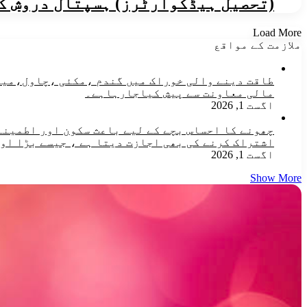
(تحصیل ہیڈکوارٹرز) ہسپتال دروش ک
Load More
ملازمت کے مواقع
مالی معاونت سے پیش کیاجارہاہے۔
اگست 1, 2026
چھونے کا احساس بچے کے لیے باعث سکون اور اطمینان
اشتراک کرنے کی بھی اجازت دیتا ہے ، جیسے بڑا او
اگست 1, 2026
Show More