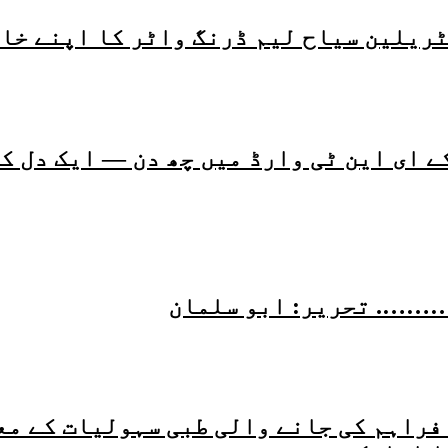
ٹریلین سیاح لیم ڈرنگ واٹر کا اپنے خا
 ای این ٹی وارڈ میں چھ دن — ایک دل کو
………. تحریر: ابو سلمان
فراہم کی جانے والی طبی سہولیات کے مع