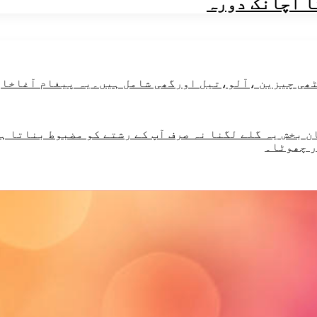
ا اچانک دورہ
 بخش یہ گلے لگنا نہ صرف آپ کے رشتے کو مضبوط بناتا ہے
ر چھوٹا۔