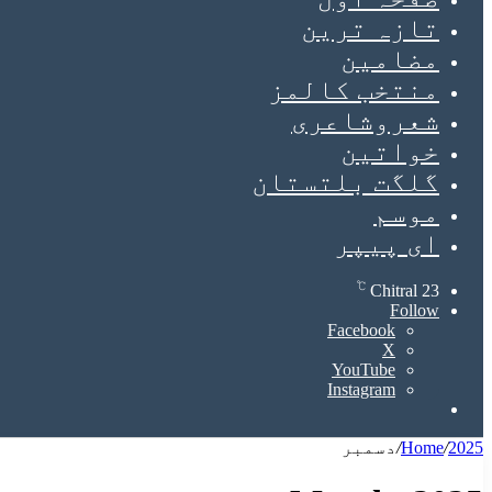
تازہ ترین
مضامین
منتخب کالمز
شعروشاعری
خواتین
گلگت بلتستان
موسم
ای پیپر
℃
Chitral
23
Follow
Facebook
X
YouTube
Instagram
Search
for
2025
/
Home
/
دسمبر