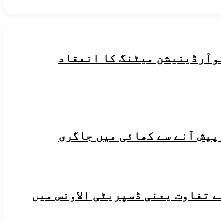
پیش آنے سے کھائی میں جاگری
ے تفاوت یعنی ڈسپریٹی الاونس میں