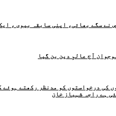
ص نے سگے بھائی، اپنی سابقہ بیوی ، ایک
نوجوان آج عالمِ دین بن گیا
وں کی درخواستوں کو مدنظر رکھتے ہوئے 
ی ہے راجہ شہباز خان