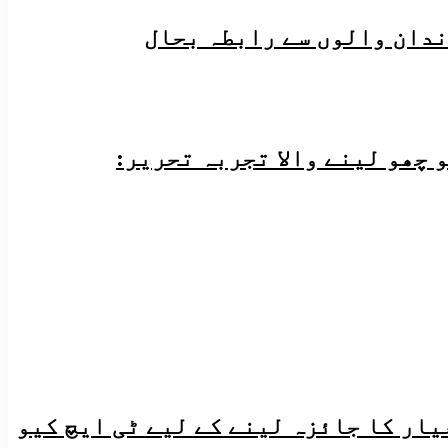
ندان والوں سے رابطہ بحال
 چھو لینے والا تجربہ تحریر:
یار کا جائزہ لینے کے لیے ٹی ایچ کیو