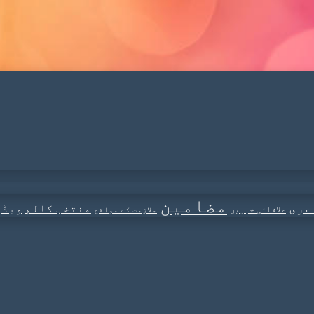
مضامین
عری
منتخب کالم
ویڈی
علاقائی خبریں
ملازمت کے مواقع