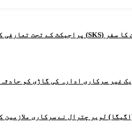
یشن میٹنگ کا انعقاد
ک غیر سرکاری ادارہ کی گاڑی کو حادثہ 
اگیگا) لویر چترال نے سرکاری ملازمین ک