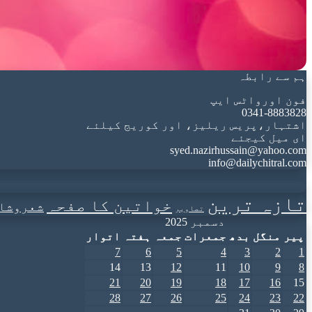
ہم سے رابطہ
فون اورواٹس ایپ
0341-8883828
اشتہار،پریس ریلیز، اور کوریج کیلئے
ای میل کیجئے
syed.nazirhussain@yahoo.com
info@dailychitral.com
تازہ ترین
خواتین کا صفحہ
شعروشا
تصاویر
دسمبر 2025
پیر
منگل
بدھ
جمعرات
جمعہ
ہفتہ
اتوار
7
6
5
4
3
2
1
14
13
12
11
10
9
8
21
20
19
18
17
16
15
28
27
26
25
24
23
22