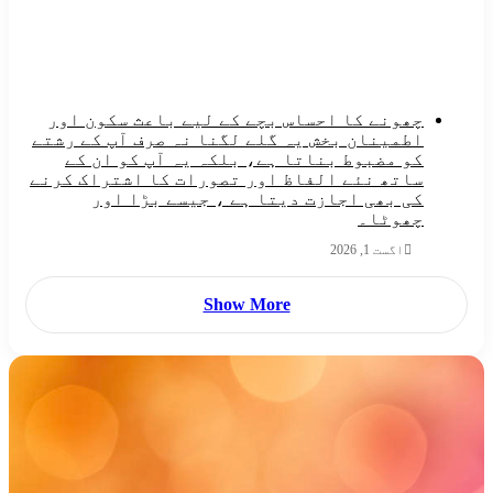
چھونے کا احساس بچے کے لیے باعث سکون اور
اطمینان بخش یہ گلے لگنا نہ صرف آپ کے رشتے
کو مضبوط بناتا ہے، بلکہ یہ آپ کو ان کے
ساتھ نئے الفاظ اور تصورات کا اشتراک کرنے
کی بھی اجازت دیتا ہے ، جیسے بڑا اور
چھوٹا۔
اگست 1, 2026
Show More