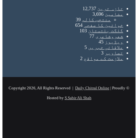
ازہ ترین
12,737
ضامین
3,696
منتخب کالم
39
واتین کا صفحہ
654
لگت بلتستان
103
عروشاعری
77
یڈیوز
45
لاقائی خبریں
5
صاویر
3
لازمت کے مواقع
2
Daily Chitral Online
| Prou
Hosted by
S.Sabir Ali Shah
Instagram
YouTube
Facebook
X