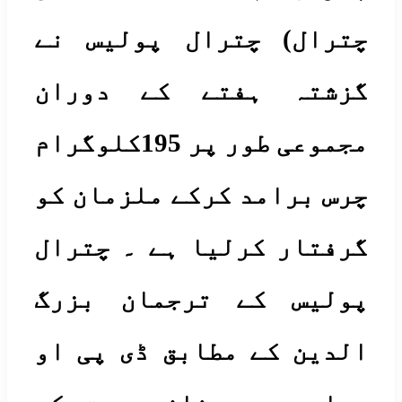
ترال) چترال پولیس نے
زشتہ ہفتے کے دوران
مجموعی طور پر 195کلوگرام
س برامد کرکے ملزمان کو
رفتار کرلیا ہے ۔ چترال
ولیس کے ترجمان بزرگ
لدین کے مطابق ڈی پی او