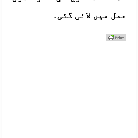
ل میں لائی گئی۔