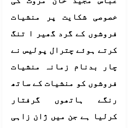
باس مجید خان مروت کی
صوصی شکایت پر منشیات
وشوں کے گرد گھیر ا تنگ
تے ہوئے چترال پولیس نے
ار بدنام زمانہ منشیات
وشوں کو منشیات کے ساتھ
نگے ہاتھوں گرفتار
لیا ہے جن میں ژان زاہی