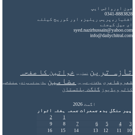
ورواٹس ایپ
0341-8
ر،پریس ریلیز، اور کوریج کیلئے
 کیجئے
syed.nazirhussain@ya
info@dailychit
ہ ترین
خواتین کا صفحہ
تصاویر
مضامین
اعری
منتخب
علاقائی خبریں
ملازمت کے مواقع
گلگت بلتستان
یڈیوز
اگست 2026
نگل
بدھ
جمعرات
جمعہ
ہفتہ
اتوار
2
1
9
8
7
6
5
16
15
14
13
12