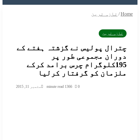
f
/
تازہ ترین
تازہ ترین
ترال پولیس نے گزشتہ ہفتے کے
وران مجموعی طور پر
195کلوگرام چرس برامد کرکے
لزمان کو گرفتار کرلیا
0
366
1 minute read
ستمبر 11, 2015