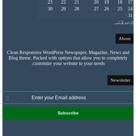
23
22
21
20
19
30
29
28
27
26
ئی
Clean Responsive WordPress Newspaper, Magazine, New
Blog theme. Packed with options that allow you to comple
customize your website to your needs.
News