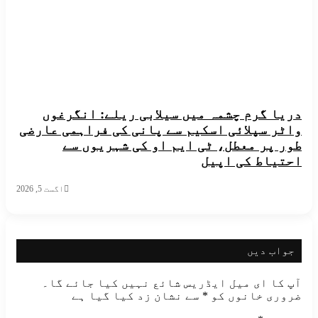
 گرم چشمہ میں سیلابی ریلے: انگرغوں
 سپلائی اسکیم سے پانی کی فراہمی عارضی
پر معطل، ٹی ایم او کی شہریوں سے
اط کی اپیل
اگست 5, 2026
ب دیں
ا ای میل ایڈریس شائع نہیں کیا جائے گا۔
ی خانوں کو
*
سے نشان زد کیا گیا ہے