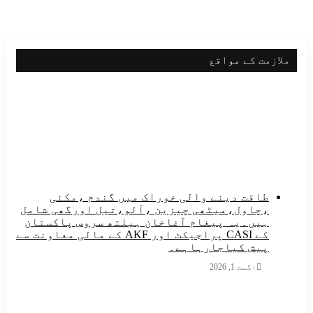
زمت کے مواقع
طاقت دینے والی خوراک میں گندم ،مکئی
،چاول،میٹھی چیزین ،آلو،تیل اورگھی شامل
ہیں۔یہ پیغام آغاخان ہیلتھ سروس پاکستان
کے CASI پراجیکٹ اور AKF کے مالی معاونت سے
پیش کیاجارہاہے۔
اگست 1, 2026