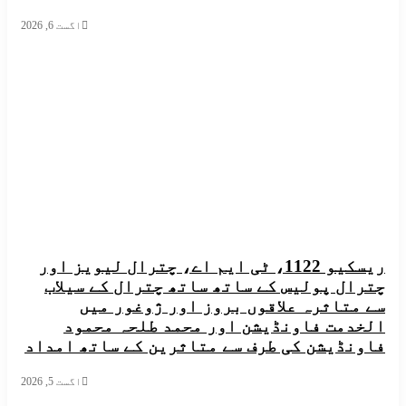
اگست 6, 2026
ریسکیو 1122، ٹی ایم اے، چترال لیویز اور
ل پولیس کے ساتھ ساتھ چترال کے سیلاب
تاثرہ علاقوں بروز اور ژوغور میں
مت فاونڈیشن اور محمد طلحہ محمود
ڈیشن کی طرف سے متاثرین کے ساتھ امداد
اگست 5, 2026