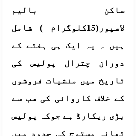
اکن بالیم
لاسپور(15کلوگرام ) شامل
یں ۔ یہ ایک ہی ہفتے کے
وران چترال پولیس کی
اریخ میں منشیات فروشوں
 خلاف کاروائی کی سب سے
ی ریکارڈ ہے جوکہ پولیس
ھانہ مستوج کی حدود میں