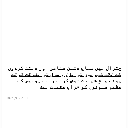
ل میں سماج دشمن عناصر اور دہشت گردوں
لاف شہریوں کی جان و مال کی حفاظت کرتے
 جامِ شہادت نوش کرنے والے پولیس کے
 سپوتوں کو خراجِ عقیدت پیش
اگست 5, 2026