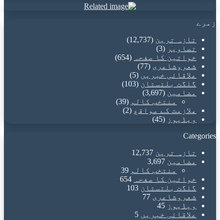
زمرے
تازہ ترین
(12,737)
تصاویر
(3)
خواتین کا صفحہ
(654)
شعروشاعری
(77)
علاقائی خبریں
(5)
گلگت بلتستان
(103)
مضامین
(3,697)
منتخب کالم
(39)
ملازمت کے مواقع
(2)
ویڈیوز
(45)
Categories
تازہ ترین
12,737
مضامین
3,697
منتخب کالم
39
خواتین کا صفحہ
654
گلگت بلتستان
103
شعروشاعری
77
ویڈیوز
45
علاقائی خبریں
5