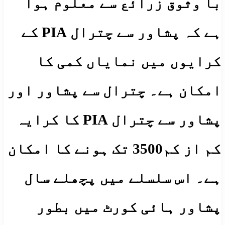
با وثوق زرائع سے معلوم ہوا
ہے کہ پشاور سے چترال PIA کے
کرایوں میں نمایاں کمی کا
امکان ہے۔ چترال سے پشاور اور
پشاور سے چترال PIA کا کرایہ
کم از کم3500 تک ہونے کا امکان
ہے۔ اس سلسلے میں پچھلے سال
پشاور ہائی کورٹ میں بطور