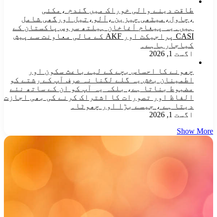
طاقت دینے والی خوراک میں گندم ،مکئی
،چاول،میٹھی چیزین ،آلو،تیل اورگھی شامل
ہیں۔یہ پیغام آغاخان ہیلتھ سروس پاکستان کے
CASI پراجیکٹ اور AKF کے مالی معاونت سے پیش
کیاجارہاہے۔
اگست 1, 2026
چھونے کا احساس بچے کے لیے باعث سکون اور
اطمینان بخش یہ گلے لگنا نہ صرف آپ کے رشتے کو
مضبوط بناتا ہے، بلکہ یہ آپ کو ان کے ساتھ نئے
الفاظ اور تصورات کا اشتراک کرنے کی بھی اجازت
دیتا ہے ، جیسے بڑا اور چھوٹا۔
اگست 1, 2026
Show More