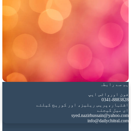
ہم سے رابطہ
فون اورواٹس ایپ
0341-8883828
اشتہار،پریس ریلیز، اور کوریج کیلئے
ای میل کیجئے
syed.nazirhussain@yahoo.com
info@dailychitral.com