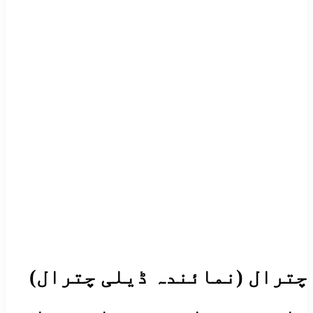
چترال (نمائندہ ڈیلی چترال)