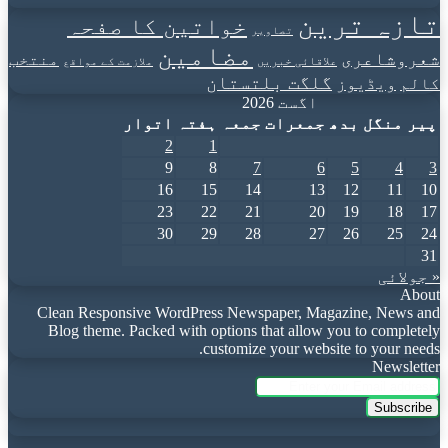
تازہ ترین
خواتین کا صفحہ
تصاویر
مضامین
شعروشاعری
منتخب
علاقائی خبریں
ملازمت کے مواقع
گلگت بلتستان
کالم
ویڈیوز
اگست 2026
پیر
منگل
بدھ
جمعرات
جمعہ
ہفتہ
اتوار
2
1
9
8
7
6
5
4
3
16
15
14
13
12
11
10
23
22
21
20
19
18
17
30
29
28
27
26
25
24
31
« جولائی
About
Clean Responsive WordPress Newspaper, Magazine, News and
Blog theme. Packed with options that allow you to completely
customize your website to your needs.
Newsletter
Enter
your
Email
address