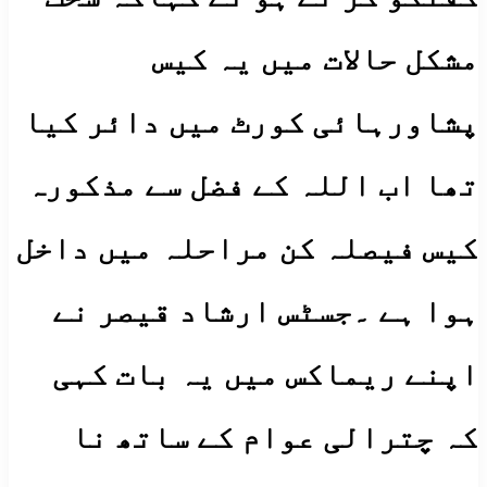
مشکل حالات میں یہ کیس
پشاورہائی کورٹ میں دائر کیا
تھا اب اللہ کے فضل سے مذکورہ
کیس فیصلہ کن مراحلہ میں داخل
ہوا ہے ۔جسٹس ارشاد قیصر نے
اپنے ریماکس میں یہ بات کہی
کہ چترالی عوام کے ساتھ نا