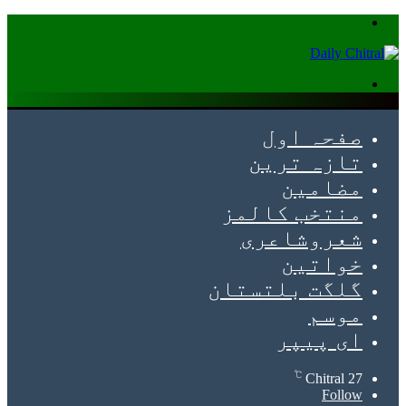
Menu
Search
for
صفحہ اول
تازہ ترین
مضامین
منتخب کالمز
شعروشاعری
خواتین
گلگت بلتستان
موسم
ای پیپر
℃
Chitral
27
Follow