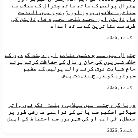
چترال
چترال پولیس کے ساتھ ساتھ چترال کے سیلاب سے
متاثرہ علاقوں بروز اور ژوغور میں الخدمت
فاونڈیشن اور محمد طلحہ محمود فاونڈیشن کی
طرف سے متاثرین کے ساتھ امداد
اگست 5, 2026
چترال میں سماج دشمن عناصر اور دہشت گردوں کے
خلاف شہریوں کی جان و مال کی حفاظت کرتے ہوئے
جامِ شہادت نوش کرنے والے پولیس کے عظیم
سپوتوں کو خراجِ عقیدت پیش
اگست 5, 2026
دریا گرم چشمہ میں سیلابی ریلے: انگرغوں واٹر
سپلائی اسکیم سے پانی کی فراہمی عارضی طور پر
معطل، ٹی ایم او کی شہریوں سے احتیاط کی اپیل
اگست 5, 2026