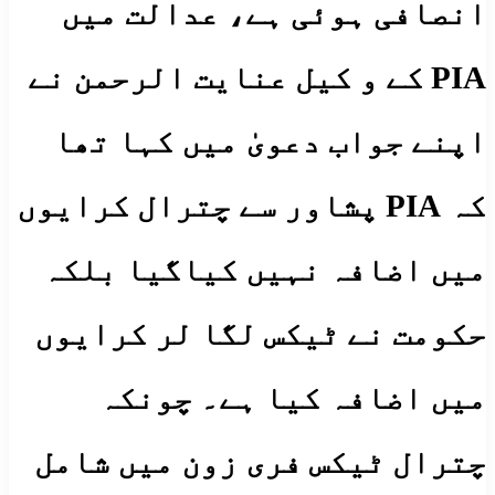
انصافی ہوئی ہے، عدالت میں
PIA کے و کیل عنایت الرحمن نے
اپنے جواب دعویٰ میں کہا تھا
کہ PIA پشاور سے چترال کرایوں
میں اضافہ نہیں کیاگیا بلکہ
حکومت نے ٹیکس لگا لر کرایوں
میں اضافہ کیا ہے۔ چونکہ
چترال ٹیکس فری زون میں شامل