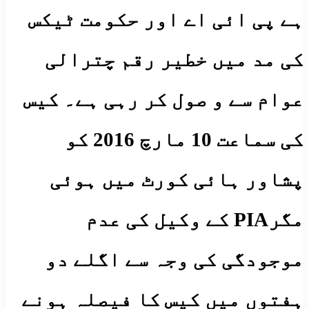
ہے پی ائی اے اور حکومت ٹیکس
کی مد میں خطیر رقم چترالی
عوام سے و صول کر رہی ہے۔ کیس
کی سماعت 10 مارچ 2016 کو
پشاور ہائی کورٹ میں ہوئی
مگرPIA کے وکیل کی عدم
موجودگی کی وجہ سے اگلے دو
ہفتوں میں کیس کا فیصلہ ہونے