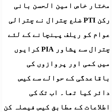
مختار خاص امین الحسن بانی
رکن PTI ضلع چترال نے چترالی
عوام کو ریلف پہنچانے کے لئے
چترال سے پشاور PIA کرایوں
میں کمی اور پروازوں کی
باقاعدگی کے حوالے سے کیس
دائر کیا تھا۔ اب تک کی
اطلاعات کے مطابق کیس فیصلہ کن