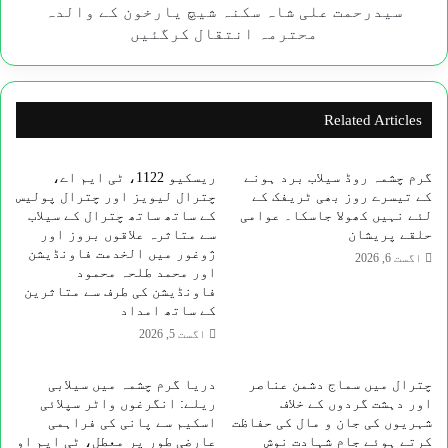
کے
سیدرحمت علی شاہ سکنہ شیچ یارخون کے والدہ
والدہ
محترمہ انتقال کرگئیں‌
محترمہ
انتقال
کرگئیں‌
Related Articles
گرم چشمہ روڈ سیلاب برد ہونے
ریسکیو 1122، ٹی ایم اے،
کے تیسرے روز بھی ٹریفک کے
چترال لیویز اور چترال پولیس
لئے نہیں کھولا جاسکا۔ عوامی
کے ساتھ ساتھ چترال کے سیلاب
حلقے پریشان
سے متاثرہ علاقوں بروز اور
ژوغور میں الخدمت فاونڈیشن
اگست 6, 2026
اور محمد طلحہ محمود
فاونڈیشن کی طرف سے متاثرین
کے ساتھ امداد
اگست 5, 2026
چترال میں سماج دشمن عناصر
دریا گرم چشمہ میں سیلابی
اور دہشت گردوں کے خلاف
ریلے: انگرغوں واٹر سپلائی
شہریوں کی جان و مال کی حفاظت
اسکیم سے پانی کی فراہمی
کرتے ہوئے جامِ شہادت نوش
عارضی طور پر معطل، ٹی ایم او