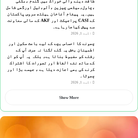
طاقت دینے والی خوراک میں گندم ،مکئی
،چاول،میٹھی چیزین ،آلو،تیل اورگھی شامل
ہیں۔یہ پیغام آغاخان ہیلتھ سروس پاکستان
کے CASI پراجیکٹ اور AKF کے مالی معاونت
سے پیش کیاجارہاہے۔
اگست 1, 2026
چھونے کا احساس بچے کے لیے باعث سکون اور
اطمینان بخش یہ گلے لگنا نہ صرف آپ کے
رشتے کو مضبوط بناتا ہے، بلکہ یہ آپ کو ان
کے ساتھ نئے الفاظ اور تصورات کا اشتراک
کرنے کی بھی اجازت دیتا ہے ، جیسے بڑا اور
چھوٹا۔
اگست 1, 2026
Show More