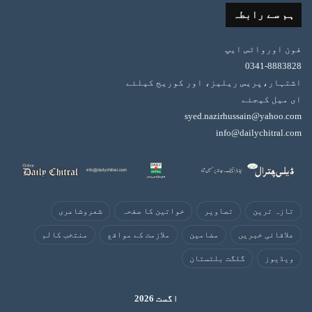
ہم سے رابطہ
فون اورواٹس ایپ
0341-8883828
اشتہار،پریس ریلیز، اور کوریج کیلئے
ای میل کیجئے
syed.nazirhussain@yahoo.com
info@dailychitral.com
تازہ ترین
تصاویر
خواتین کا صفحہ
شعروشاعری
علاقائی خبریں
مضامین
ملازمت کے مواقع
منتخب کالم
ویڈیوز
گلگت بلتستان
اگست 2026