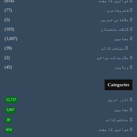
خواتین کا صفحہ
(654)
شعروشاعری
(77)
علاقائی خبریں
(5)
گلگت بلتستان
(103)
مضامین
(3,697)
منتخب کالم
(39)
ملازمت کے مواقع
(2)
ویڈیوز
(45)
Categories
تازہ ترین
12,737
مضامین
3,697
منتخب کالم
39
خواتین کا صفحہ
654