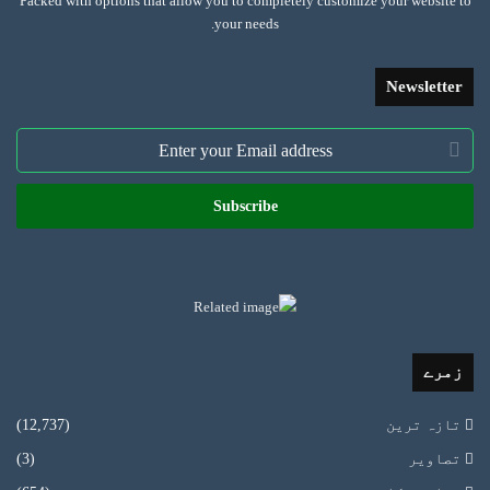
Packed with options that allow you to completely customize your website to
your needs.
Newsletter
Enter
your
Email
address
زمرے
تازہ ترین
(12,737)
تصاویر
(3)