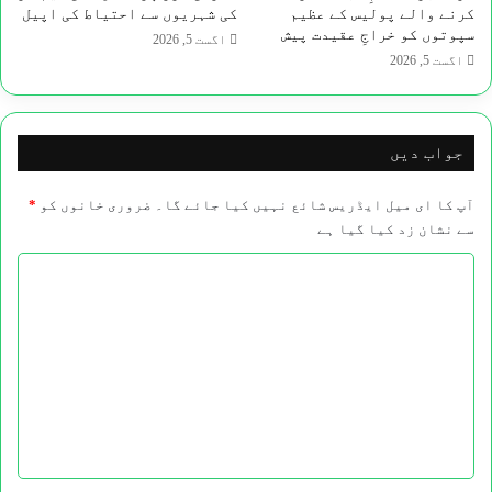
کرنے والے پولیس کے عظیم
کی شہریوں سے احتیاط کی اپیل
سپوتوں کو خراجِ عقیدت پیش
اگست 5, 2026
اگست 5, 2026
جواب دیں
آپ کا ای میل ایڈریس شائع نہیں کیا جائے گا۔
ضروری خانوں کو
*
سے نشان زد کیا گیا ہے
ت
ب
ص
ر
ہ
*