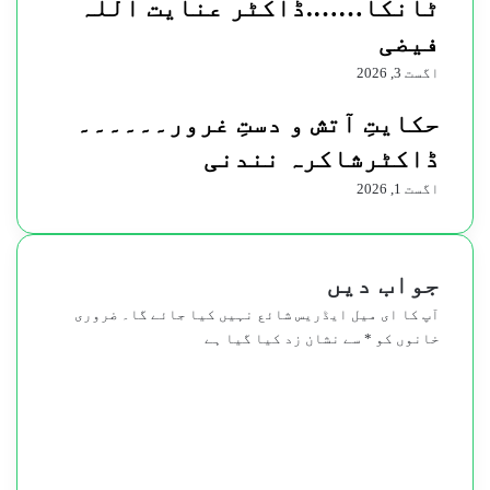
ٹانکا…….ڈاکٹر عنایت اللہ
فیضی
اگست 3, 2026
حکایتِ آتش و دستِ غرور۔۔۔۔۔۔
ڈاکٹرشاکرہ نندنی
اگست 1, 2026
جواب دیں
آپ کا ای میل ایڈریس شائع نہیں کیا جائے گا۔
ضروری
خانوں کو
*
سے نشان زد کیا گیا ہے
ت
ب
ص
ر
ہ
*