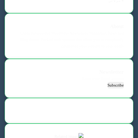
« جولائی
About
Clean Responsive WordPress Newspaper, Magazine, News and
Blog theme. Packed with options that allow you to completely
customize your website to your needs.
Newsletter
Enter
your
Email
address