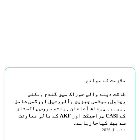
ملازمت کے مواقع
طاقت دینے والی خوراک میں گندم ،مکئی
،چاول،میٹھی چیزین ،آلو،تیل اورگھی شامل
ہیں۔یہ پیغام آغاخان ہیلتھ سروس پاکستان
کے CASI پراجیکٹ اور AKF کے مالی معاونت
سے پیش کیاجارہاہے۔
اگست 1, 2026