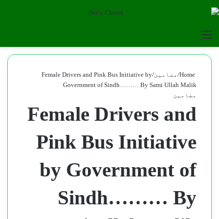
for
Menu
Home
/
مضامین
/
Female Drivers and Pink Bus Initiative by
Government of Sindh……… By Sami Ullah Malik
مضامین
Female Drivers and
Pink Bus Initiative
by Government of
Sindh……… By