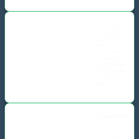
زمرے
تازہ ترین
(12,737)
تصاویر
(3)
خواتین کا صفحہ
(654)
شعروشاعری
(77)
علاقائی خبریں
(5)
گلگت بلتستان
(103)
مضامین
(3,697)
منتخب کالم
(39)
ملازمت کے مواقع
(2)
ویڈیوز
(45)
Categories
تازہ ترین
12,737
مضامین
3,697
منتخب کالم
39