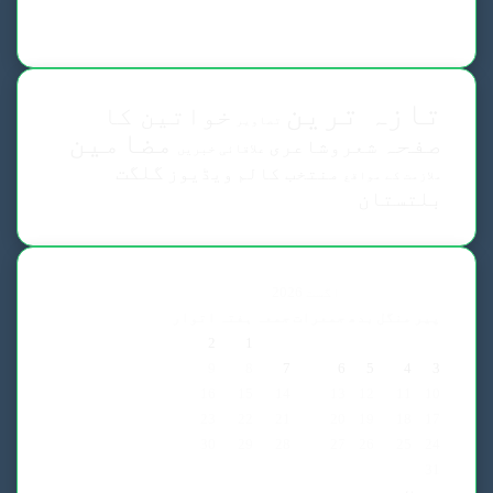
تازہ ترین
خواتین کا
تصاویر
مضامین
صفحہ
شعروشاعری
علاقائی خبریں
گلگت
منتخب کالم
ویڈیوز
ملازمت کے مواقع
بلتستان
اگست 2026
پیر
منگل
بدھ
جمعرات
جمعہ
ہفتہ
اتوار
2
1
9
8
7
6
5
4
3
16
15
14
13
12
11
10
23
22
21
20
19
18
17
30
29
28
27
26
25
24
31