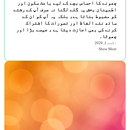
چھونے کا احساس بچے کے لیے باعث سکون اور
اطمینان بخش یہ گلے لگنا نہ صرف آپ کے رشتے
کو مضبوط بناتا ہے، بلکہ یہ آپ کو ان کے
ساتھ نئے الفاظ اور تصورات کا اشتراک
کرنے کی بھی اجازت دیتا ہے ، جیسے بڑا اور
چھوٹا۔
اگست 1, 2026
Show More