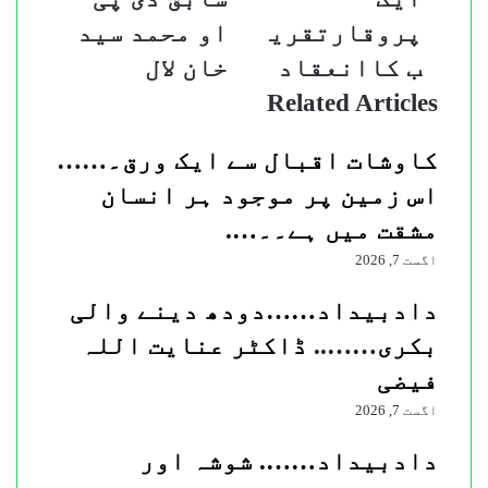
میں
کو
پروقارتقری
او محمد سید
ایک
اکھاڑ
ب کاانعقاد
خان لال
پروقارتقریب
کر
کاانعقاد
کھنڈر
Related Articles
میں
بدل
کاوشات اقبال سے ایک ورق۔……
دیا
ہے
اس زمین پر موجود ہر انسان
سابق
مشقت میں ہے۔۔….
ڈی
پی
اگست 7, 2026
او
محمد
​دادبیداد……دودھ دینے والی
سید
خان
بکری…….. ڈاکٹر عنایت اللہ
لال
فیضی
اگست 7, 2026
دادبیداد…….​ شوشہ اور