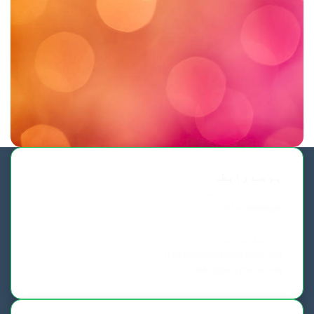
ہم سے رابطہ
فون اورواٹس ایپ
0341-8883828
اشتہار،پریس ریلیز، اور کوریج کیلئے
ای میل کیجئے
syed.nazirhussain@yahoo.com
info@dailychitral.com