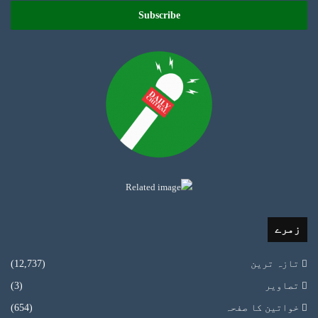
Email
address
زمرے
تازہ ترین
(12,737)
تصاویر
(3)
خواتین کا صفحہ
(654)