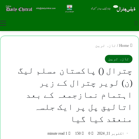
u
Search for
Home
/
تازہ ترین
تازہ ترین
چترال () پاکستان مسلم لیگ
(ن) لویر چترال کے زیر
اہتمام نمازجمعہ کے بعد
اتالیق پل پر ایک جلسہ
منعقد کیا گیا
اکتوبر 11, 2024
0
150
1 minute read