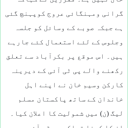
گرانی ومہنگائی عروج کوپہنچ گئی
ہے جبکہ صوبے کے وسائل کو جلسہ
وجلوس کے لئے استعمال کئے جارہے
ہیں۔ اس موقع پر بکرآباد سے تعلق
رکھنے والے پی ٹی آئی کے دیرینہ
کارکن وسیم خان نے اپنے اہل
خاندان کے ساتھ پاکستان مسلم
لیگ (ن) میں شمولیت کا اعلان کیا۔
ان کا کہنا تھاکہ پی ٹی آئی