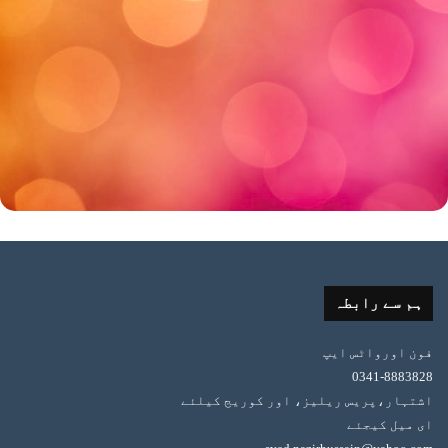
ہم سے رابطہ
فون اورواٹس ایپ
0341-8883828
اشتہار،پریس ریلیز، اور کوریج کیلئے
ای میل کیجئے