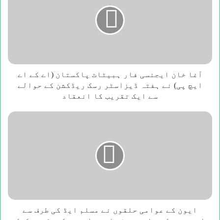
ایجنسی
فار
ہبیٹاٹ
پاکستان
(اے
کے
اے
ایچ
آغا خان ایجنسی فار ہبیٹاٹ پاکستان (اے کے اے
پی)
ایچ پی) نے ہفتہ ڈیزاسٹر رسک ریڈکشن کے حوالے
نے
سے ایک تقریب کا انعقاد
ہفتہ
ڈیزاسٹر
ایون
رسک
کے
ریڈکشن
عوامی
کے
حلقوں
حوالے
نے
سے
مسلم
ایک
ایڈ
تقریب
کی
کا
طرف
انعقاد
سے
ایون کے عوامی حلقوں نے مسلم ایڈ کی طرف سے
ایون