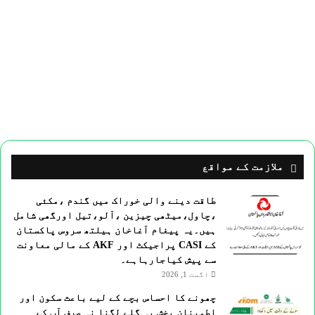
ملازمت کے مواقع
طاقت دینے والی خوراک میں گندم ،مکئی
،چاول،میٹھی چیزین ،آلو،تیل اورگھی شامل
ہیں۔یہ پیغام آغاخان ہیلتھ سروس پاکستان
کے CASI پراجیکٹ اور AKF کے مالی معاونت
سے پیش کیاجارہاہے۔
اگست 1, 2026
چھونے کا احساس بچے کے لیے باعث سکون اور
اطمینان بخش یہ گلے لگنا نہ صرف آپ کے