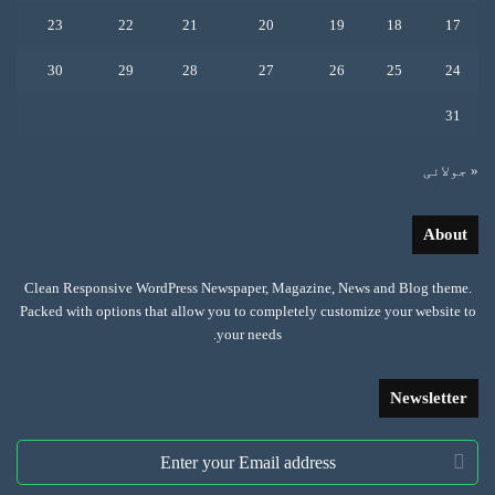
23
22
21
20
19
18
17
30
29
28
27
26
25
24
31
« جولائی
About
Clean Responsive WordPress Newspaper, Magazine, News and Blog theme.
Packed with options that allow you to completely customize your website to
your needs.
Newsletter
Enter
your