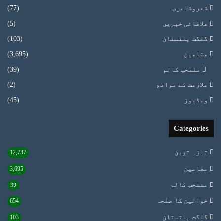
شعروشاعری
(77)
علاقائی خبریں
(5)
گلگت بلتستان
(103)
مضامین
(3,695)
منتخب کالم
(39)
ملازمت کے مواقع
(2)
ویڈیوز
(45)
Categories
تازہ ترین
12,737
مضامین
3,695
منتخب کالم
39
خواتین کا صفحہ
654
گلگت بلتستان
103