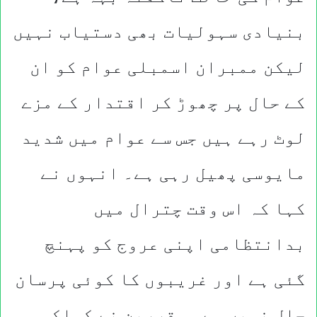
بنیادی سہولیات بھی دستیاب نہیں
لیکن ممبران اسمبلی عوام کو ان
کے حال پر چھوڑ کر اقتدار کے مزے
لوٹ رہے ہیں جس سے عوام میں شدید
مایوسی پھیل رہی ہے۔ انہوں نے
کہا کہ اس وقت چترال میں
بدانتظامی اپنی عروج کو پہنچ
گئی ہے اور غریبوں کا کوئی پرسان
حال نہیں ہے۔ مقررین نے کہاکہ