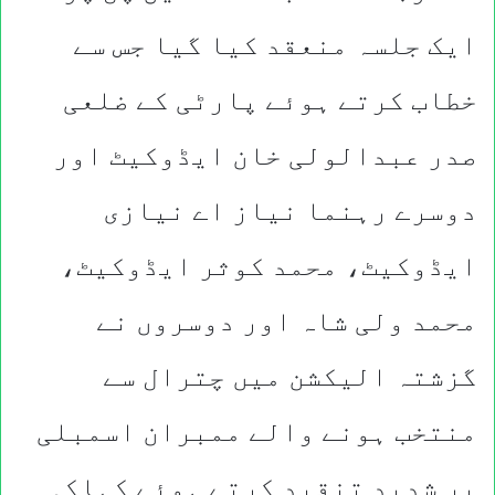
ایک جلسہ منعقد کیا گیا جس سے
خطاب کرتے ہوئے پارٹی کے ضلعی
صدر عبدالولی خان ایڈوکیٹ اور
دوسرے رہنما نیاز اے نیازی
ایڈوکیٹ، محمد کوثر ایڈوکیٹ،
محمد ولی شاہ اور دوسروں نے
گزشتہ الیکشن میں چترال سے
منتخب ہونے والے ممبران اسمبلی
پر شدید تنقید کرتے ہوئے کہاکہ