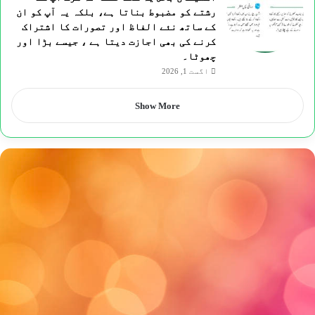
رشتے کو مضبوط بناتا ہے، بلکہ یہ آپ کو ان
کے ساتھ نئے الفاظ اور تصورات کا اشتراک
کرنے کی بھی اجازت دیتا ہے ، جیسے بڑا اور
چھوٹا۔
اگست 1, 2026
Show More