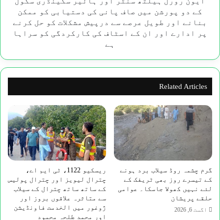
ایون رورل ہیلتھ سنٹر اور ہائیر سکینڈری سکول
رورل
کے دو پورشن میں صاف پانی کی دستیابی کو ممکن
ہیلتھ
بنانے اور طویل عرصے سے درپیش مشکلات کو حل کرنے
سنٹر
پر ادارے اور ان کے اسٹاف کی کارکردگی کو سراہا
اور
ہے
ہائیر
سکینڈری
سکول
کے
Related Articles
دو
پورشن
میں
صاف
پانی
کی
دستیابی
کو
گرم چشمہ روڈ سیلاب برد ہونے
ریسکیو 1122، ٹی ایم اے،
ممکن
کے تیسرے روز بھی ٹریفک کے
چترال لیویز اور چترال پولیس
بنانے
لئے نہیں کھولا جاسکا۔ عوامی
کے ساتھ ساتھ چترال کے سیلاب
اور
حلقے پریشان
سے متاثرہ علاقوں بروز اور
طویل
ژوغور میں الخدمت فاونڈیشن
اگست 6, 2026
عرصے
اور محمد طلحہ محمود