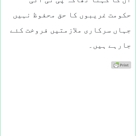
حکومت غریبوں کا حق محفوظ نہیں
جہاں سرکاری ملازمتیں فروخت کئے
جارہے ہیں۔