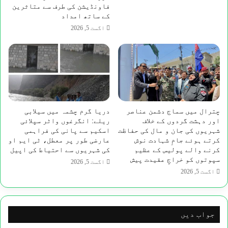
فاونڈیشن کی طرف سے متاثرین
سے
کے ساتھ امداد
درپیش
مشکلات
اگست 5, 2026
کو
حل
کرنے
پر
ادارے
اور
ان
چترال میں سماج دشمن عناصر
دریا گرم چشمہ میں سیلابی
کے
اور دہشت گردوں کے خلاف
ریلے: انگرغوں واٹر سپلائی
اسٹاف
شہریوں کی جان و مال کی حفاظت
اسکیم سے پانی کی فراہمی
کی
کرتے ہوئے جامِ شہادت نوش
عارضی طور پر معطل، ٹی ایم او
کارکردگی
کرنے والے پولیس کے عظیم
کی شہریوں سے احتیاط کی اپیل
کو
سپوتوں کو خراجِ عقیدت پیش
اگست 5, 2026
سراہا
اگست 5, 2026
ہے
جواب دیں