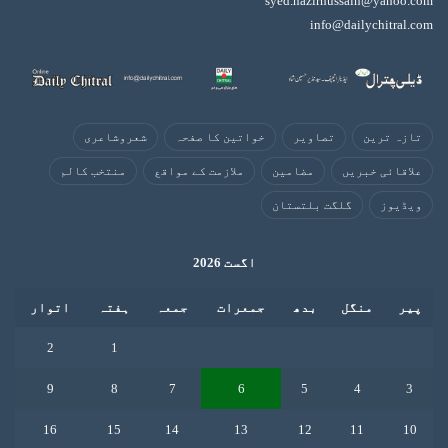
syed.nazirhussain@yahoo.com
info@dailychitral.com
تازہ ترین
تصاویر
خواتین کا صفحہ
شعروشاعری
علاقائی خبریں
مضامین
ملازمت کے مواقع
منتخب کالم
ویڈیوز
گلگت بلتستان
اگست 2026
پیر
منگل
بدھ
جمعرات
جمعہ
ہفتہ
اتوار
2
1
9
8
7
6
5
4
3
16
15
14
13
12
11
10