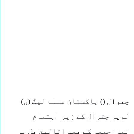
چترال () پاکستان مسلم لیگ (ن)
لویر چترال کے زیر اہتمام
نمازجمعہ کے بعد اتالیق پل پر