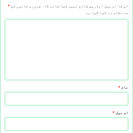
آپ کا ای میل ایڈریس شائع نہیں کیا جائے گا۔
ضروری خانوں کو
*
سے نشان زد کیا گیا ہے
ت
ب
ص
ر
ہ
*
نام
*
ای میل
*