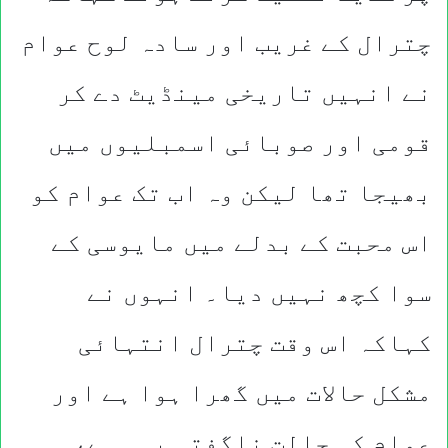
چترال کے غریب اور سادہ لوح عوام
نے انہیں تاریخی مینڈیٹ دے کر
قومی اور صوبائی اسمبلیوں میں
بھیجا تھا لیکن وہ اب تک عوام کو
اس محبت کے بدلے میں مایوسی کے
سوا کچھ نہیں دیا۔ انہوں نے
کہاکہ اس وقت چترال انتہائی
مشکل حالات میں گھرا ہوا ہے اور
عوام کی حالت ناگفتہ بہہ ہے،