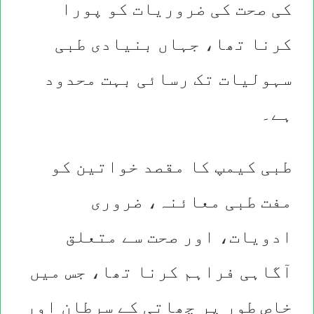
کی صحت کی ضروریات کو پورا
کرنا تھا، جہاں بنیادی طبی
سہولیات تک رسائی بہت محدود
ہے۔
طبی کیمپ کا مقصد خواتین کو
مفت طبی معائنہ، ضروری
ادویات، اور صحت سے متعلق
آگاہی فراہم کرنا تھا، جس میں
خاص طور پر چھاتی کے سرطان اور