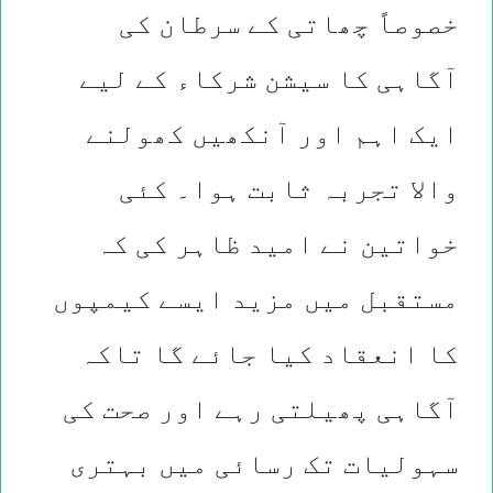
خصوصاً چھاتی کے سرطان کی
آگاہی کا سیشن شرکاء کے لیے
ایک اہم اور آنکھیں کھولنے
والا تجربہ ثابت ہوا۔ کئی
خواتین نے امید ظاہر کی کہ
مستقبل میں مزید ایسے کیمپوں
کا انعقاد کیا جائے گا تاکہ
آگاہی پھیلتی رہے اور صحت کی
سہولیات تک رسائی میں بہتری