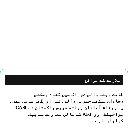
ملازمت کے مواقع
طاقت دینے والی خوراک میں گندم ،مکئی
،چاول،میٹھی چیزین ،آلو،تیل اورگھی شامل ہیں۔
یہ پیغام آغاخان ہیلتھ سروس پاکستان کے CASI
پراجیکٹ اور AKF کے مالی معاونت سے پیش
کیاجارہاہے۔