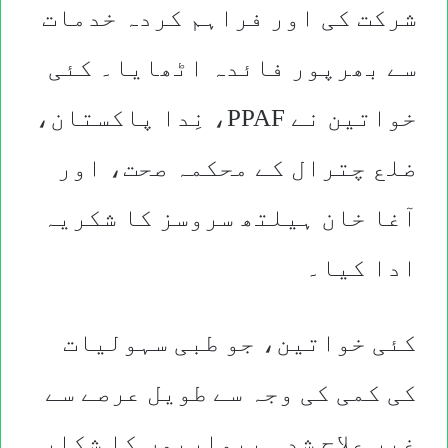
شرکت کی اور فراہم کردہ خدمات
سے بھرپور فائدہ اٹھایا۔ کئی
خواتین نے PPAF، نِدا پاکستان،
ضلع چترال کے محکمہ صحت، اور
آغا خان ہیلتھ سروسز کا شکریہ
ادا کیا۔
کئی خواتین، جو طبی سہولیات
کی کمی کی وجہ سے طویل عرصے سے
غیر علاج شدہ بیماریوں کا شکار