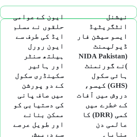
نیشنل
ایون
نیشنل
ایون کے عوامی
انٹگریٹیڈ
کے
انٹگریٹیڈ
حلقوں نے مسلم
ایسو
عوامی
سیشن
حلقوں
ایسو سیشن فار
ایڈ کی طرف سے
فار
نے
ڈیولپمنٹ
ایون رورل
ڈیولپمنٹ
مسلم
(NIDA
ایڈ
(NIDA Pakistan
ہیلتھ سنٹر
Pakistan
کی
)نے گورنمنٹ
اور ہائیر
)نے
طرف
گورنمنٹ
سے
ہائی سکول
سکینڈری سکول
ہائی
ایون
(GHS) کیسو،
کے دو پورشن
سکول
رورل
(GHS)
ہیلتھ
دروش میں آفات
میں صاف پانی
کیسو،
سنٹر
کے خطرے میں
کی دستیابی کو
دروش
اور
میں
ہائیر
کمی (DRR) کا
ممکن بنانے
آفات
سکینڈری
عالمی دن
اور طویل عرصے
کے
سکول
خطرے
کے
منایا۔
سے درپیش