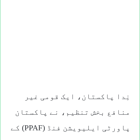
نِدا پاکستان، ایک قومی غیر
منافع بخش تنظیم، نے پاکستان
پاورٹی ایلیویشن فنڈ (PPAF) کے