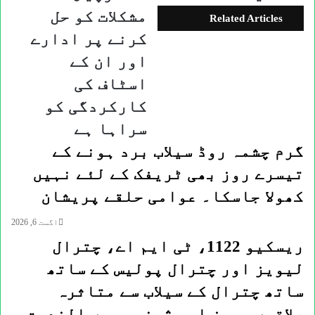
میں
دو
مشکلات کو حل
کمی
پورشن
Related Articles
(DRR)
میں
کرنے پر ادارے
کا
صاف
اور ان کے
عالمی
پانی
دن
کی
اسٹاف کی
منایا۔
دستیابی
کارکردگی کو
کو
ممکن
سراہا ہے
بنانے
اور
گرم چشمہ روڈ سیلاب برد ہونے کے
طویل
تیسرے روز بھی ٹریفک کے لئے نہیں
عرصے
سے
کھولا جاسکا۔ عوامی حلقے پریشان
درپیش
مشکلات
اگست 6, 2026
کو
ریسکیو 1122، ٹی ایم اے، چترال
حل
لیویز اور چترال پولیس کے ساتھ
کرنے
پر
ساتھ چترال کے سیلاب سے متاثرہ
ادارے
اور
علاقوں بروز اور ژوغور میں الخدمت