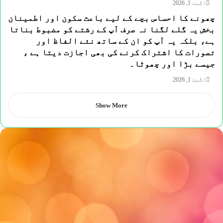
اگست 1, 2026
چھونے کا احساس بچے کے لیے باعث سکون اور اطمینان
بخش یہ گلے لگنا نہ صرف آپ کے رشتے کو مضبوط بناتا
ہے، بلکہ یہ آپ کو ان کے ساتھ نئے الفاظ اور
تصورات کا اشتراک کرنے کی بھی اجازت دیتا ہے ،
جیسے بڑا اور چھوٹا۔
اگست 1, 2026
Show More