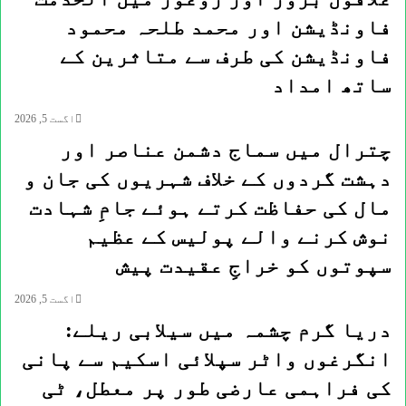
ان
فاونڈیشن اور محمد طلحہ محمود
کے
اسٹاف
فاونڈیشن کی طرف سے متاثرین کے
کی
ساتھ امداد
کارکردگی
کو
اگست 5, 2026
سراہا
چترال میں سماج دشمن عناصر اور
ہے
دہشت گردوں کے خلاف شہریوں کی جان و
مال کی حفاظت کرتے ہوئے جامِ شہادت
نوش کرنے والے پولیس کے عظیم
سپوتوں کو خراجِ عقیدت پیش
اگست 5, 2026
دریا گرم چشمہ میں سیلابی ریلے:
انگرغوں واٹر سپلائی اسکیم سے پانی
کی فراہمی عارضی طور پر معطل، ٹی