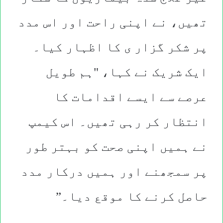
تھیں، نے اپنی راحت اور اس مدد
پر شکر گزار ی کا اظہار کیا۔
ایک شریک نے کہا، "ہم طویل
عرصے سے ایسے اقدامات کا
انتظار کر رہی تھیں۔ اس کیمپ
نے ہمیں اپنی صحت کو بہتر طور
پر سمجھنے اور ہمیں درکار مدد
حاصل کرنے کا موقع دیا۔”