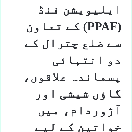
ایلیویشن فنڈ
(PPAF) کے تعاون
سے ضلع چترال کے
دو انتہائی
پسماندہ علاقوں،
گاؤں شیشی اور
آژوردام، میں
خواتین کے لیے