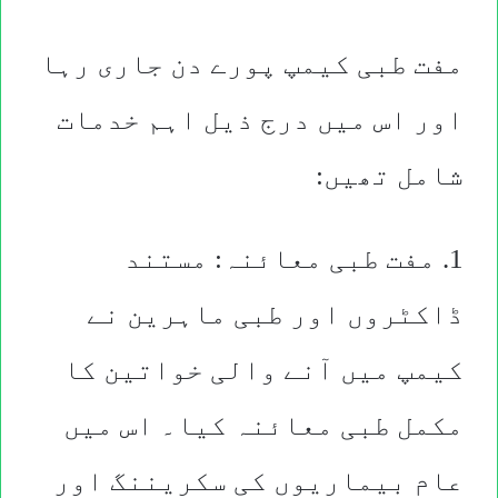
مفت طبی کیمپ پورے دن جاری رہا
اور اس میں درج ذیل اہم خدمات
شامل تھیں:
1. مفت طبی معائنہ: مستند
ڈاکٹروں اور طبی ماہرین نے
کیمپ میں آنے والی خواتین کا
مکمل طبی معائنہ کیا۔ اس میں
عام بیماریوں کی سکریننگ اور