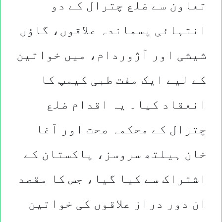
تعاون سے ضلع چترال کے دو
انتہائی پسماندہ علاقوں، گاؤں
شیشی اور آژوردام، میں خواتین
کے لیے ایک مفت طبی کیمپ کا
انعقاد کیا۔ یہ اقدام ضلع
چترال کے محکمہ صحت اور آغا
خان ہیلتھ سروسز، پاکستان کے
اشتراک سے کیا گیا، جس کا مقصد
ان دور دراز علاقوں کی خواتین