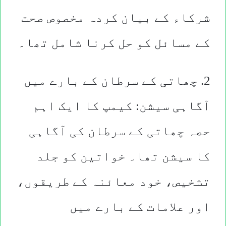
شرکاء کے بیان کردہ مخصوص صحت
کے مسائل کو حل کرنا شامل تھا۔
2. چھاتی کے سرطان کے بارے میں
آگاہی سیشن: کیمپ کا ایک اہم
حصہ چھاتی کے سرطان کی آگاہی
کا سیشن تھا۔ خواتین کو جلد
تشخیص، خود معائنہ کے طریقوں،
اور علامات کے بارے میں