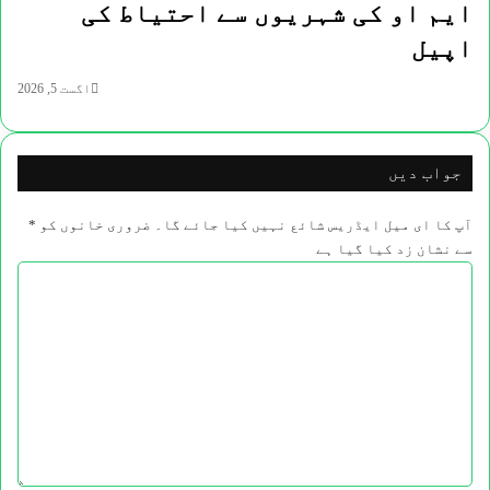
ایم او کی شہریوں سے احتیاط کی
اپیل
اگست 5, 2026
جواب دیں
آپ کا ای میل ایڈریس شائع نہیں کیا جائے گا۔
ضروری خانوں کو
*
سے نشان زد کیا گیا ہے
ت
ب
ص
ر
ہ
*