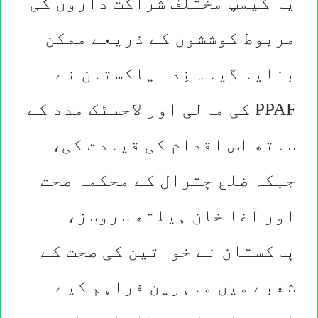
یہ کیمپ مختلف شراکت داروں کی
مربوط کوششوں کے ذریعے ممکن
بنایا گیا۔ نِدا پاکستان نے
PPAF کی مالی اور لاجسٹک مدد کے
ساتھ اس اقدام کی قیادت کی،
جبکہ ضلع چترال کے محکمہ صحت
اور آغا خان ہیلتھ سروسز،
پاکستان نے خواتین کی صحت کے
شعبے میں ماہرین فراہم کیے