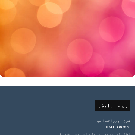
ہم سے رابطہ
فون اورواٹس ایپ
0341-8883828
اشتہار،پریس ریلیز، اور کوریج کیلئے