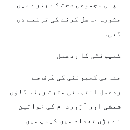
اپنی مجموعی صحت کے بارے میں
مشورہ حاصل کرنے کی ترغیب دی
گئی۔
کمیونٹی کا ردعمل
مقامی کمیونٹی کی طرف سے
ردعمل انتہائی مثبت رہا۔ گاؤں
شیشی اور آژوردام کی خواتین
نے بڑی تعداد میں کیمپ میں