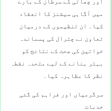
اور چھاتی کے سرطان کے بارے
میں آگاہی سیشنز کا انعقاد
کیا۔ ان تنظیموں کے درمیان
تعاون نے چترال کی پسماندہ
خواتین کی صحت کے نتائج کو
بہتر بنانے کے لیے متحدہ نقطہ
نظر کا مظاہرہ کیا۔
سرگرمیاں اور فراہم کی گئی
خدمات