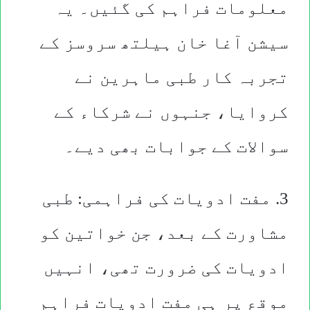
معلومات فراہم کی گئیں۔ یہ
سیشن آغا خان ہیلتھ سروسز کے
تجربہ کار طبی ماہرین نے
کروایا، جنہوں نے شرکاء کے
سوالات کے جوابات بھی دیے۔
3. مفت ادویات کی فراہمی: طبی
مشاورت کے بعد، جن خواتین کو
ادویات کی ضرورت تھی، انہیں
موقع پر ہی مفت ادویات فراہم